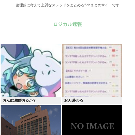
論理的に考えて上質なスレッドをまとめる5chまとめサイトです
ロジカル速報
おんjに絵師おるか？
おんj終わる