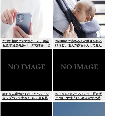
立…。やばすぎて草はえる
“サ終”相次ぐスマホゲーム、倒産
YouTubeで赤ちゃんの動画がある
も急増 過去最多ペースで推移 「当
けれど、他人の赤ちゃんって見た
たれば一攫千金」過去の時代に
いのか？
赤ちゃん産めなくなったペットシ
おっさんのハーフパンツ、否定派
ョップのメス犬さん（6）里親募
が7割。女性「おっさんのすね毛
集されてしまうwww
なんて見たくないじゃないですか
w」