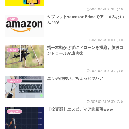
2025.02.28 08:31
0
タブレット+amazonPrimeでアニメみたい
VIP
んだが
2025.02.28 07:00
0
指一本動かさずにドローンを操縦。脳波コ
嫌儲
ントロールが成功😲
2025.02.28 06:35
0
エッヂの勢い、ちょっとヤバい
エッヂ
2025.02.28 06:30
0
【投資部】エヌビディア株暴落www
エッヂ