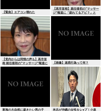
【高市首相】就任後初の”マッサー
【緊急】エアコン壊れた
ジ”報道に「疲れてるアピ？」と
SNSでは一部から冷ややかな声…
被災地視察”PV動画”から続く不信
【党内からは同情の声も】高市首
【画像】迷惑行為って何？
相 就任後初の”マッサージ”報道に
「疲れてるアピ？」とSNSでは一
部から冷ややかな声…被災地視
察”PV動画”から続く不信
東海の大自然に逝きたい男の子
米兵が沖縄の女性をレ●プ！小泉