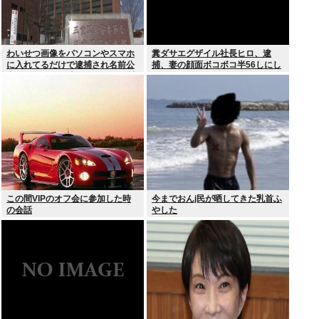
わいせつ画像をパソコンやスマホ
糞ダサエグザイル社長ヒロ、逮
に入れてるだけで逮捕され名前公
捕、妻の顔面ボコボコ半56しにし
表、クビになる時代 アメリカの情
た。
報機関が警察庁に情報提供
この間VIPのオフ会に参加した時
今までおんj民が晒してきた乳首ふ
の会話
やした