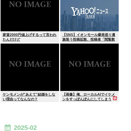
家賃2000円値上げするって言われ
【SNS】イオンモール爆発巡り遺
たんだけど
族装う投稿拡散、投稿者「閲覧数
稼ぎや承認欲求止まらなくなっ
た」
ケンモメンが"あえて"結婚をしな
【画像】俺、ローカルAIでイケメ
い理由ってなんなの？
ンをすっぽんぽんにしてしまう
www
2025-02