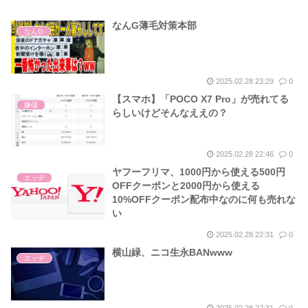
なんG薄毛対策本部
なんG
2025.02.28 23:29
0
【スマホ】「POCO X7 Pro」が売れてる
嫌儲
らしいけどそんなええの？
2025.02.28 22:46
0
ヤフーフリマ、1000円から使える500円
エッヂ
OFFクーポンと2000円から使える
10%OFFクーポン配布中なのに何も売れな
い
2025.02.28 22:31
0
横山緑、ニコ生永BANwww
エッヂ
2025.02.28 22:31
0