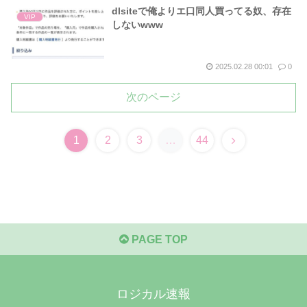
dlsiteで俺よりエ口同人買ってる奴、存在
VIP
しないwww
2025.02.28 00:01
0
次のページ
次
1
2
3
…
44
へ
PAGE TOP
ロジカル速報