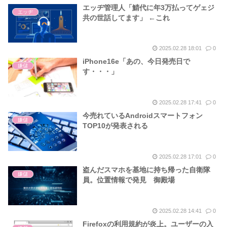
エッヂ管理人「鯖代に年3万払ってゲェジ
エッヂ
共の世話してます」 ←これ
2025.02.28 18:01
0
iPhone16e「あの、今日発売日で
嫌儲
す・・・」
2025.02.28 17:41
0
今売れているAndroidスマートフォン
嫌儲
TOP10が発表される
2025.02.28 17:01
0
盗んだスマホを基地に持ち帰った自衛隊
嫌儲
員。位置情報で発見 御殿場
2025.02.28 14:41
0
Firefoxの利用規約が炎上。ユーザーの入