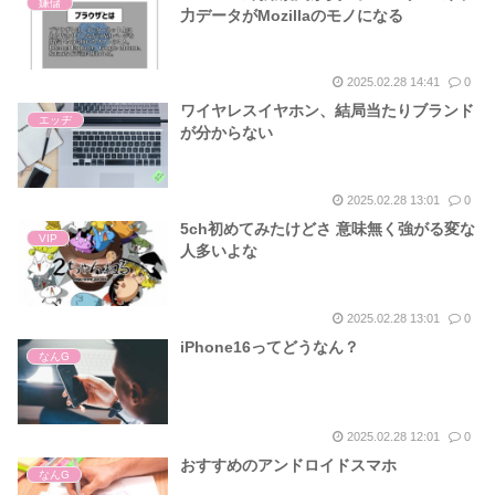
嫌儲
力データがMozillaのモノになる
2025.02.28 14:41
0
ワイヤレスイヤホン、結局当たりブランド
エッヂ
が分からない
2025.02.28 13:01
0
5ch初めてみたけどさ 意味無く強がる変な
VIP
人多いよな
2025.02.28 13:01
0
iPhone16ってどうなん？
なんG
2025.02.28 12:01
0
おすすめのアンドロイドスマホ
なんG