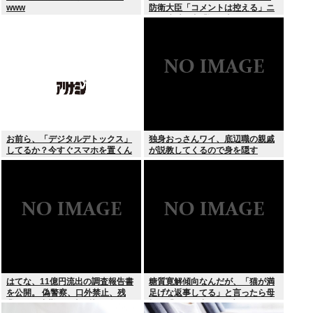
www
防衛大臣「コメントは控える」ニ
ュー速愛国者「辺野古！」
お前ら、「デジタルデトックス」
独身おっさんワイ、底辺職の親戚
してるか？今すぐスマホを置くん
が説教してくるので身を隠す
だ。
はてな、11億円流出の調査報告書
糖質寛解傾向なんだが、「猫が満
を公開。 偽警察、口外禁止、残
足げな返事してる」と言ったら母
業・休日出勤200時間越、孤
親に「お気の毒w」と言われた