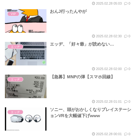
2025.02.28 05:03
0
おんJ行ったんやが
VIP
2025.02.28 02:30
0
エッヂ、「好々爺」が読めない…
エッヂ
2025.02.28 02:00
0
【急募】MNPの弾【スマホ回線】
エッヂ
2025.02.28 01:01
0
ソニー、頭がおかしくなりプレイステーシ
エッヂ
ョンVRを大幅値下げwww
2025.02.28 00:01
0