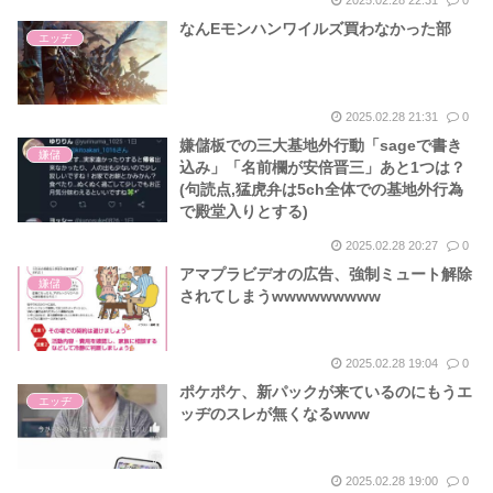
なんEモンハンワイルズ買わなかった部
エッヂ
2025.02.28 21:31
0
嫌儲板での三大基地外行動「sageで書き
嫌儲
込み」「名前欄が安倍晋三」あと1つは？
(句読点,猛虎弁は5ch全体での基地外行為
で殿堂入りとする)
2025.02.28 20:27
0
アマプラビデオの広告、強制ミュート解除
嫌儲
されてしまうwwwwwwwww
2025.02.28 19:04
0
ポケポケ、新パックが来ているのにもうエ
エッヂ
ッヂのスレが無くなるwww
2025.02.28 19:00
0