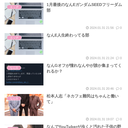
1月最後のなんEガンダムSEEDフリーダム
エッヂ
部
2024.01.31 21:56
0
なんE人生終わってる部
エッヂ
2024.01.31 21:24
0
なんGオフが憧れなんやが誰か集まってく
なんG
れるか？
2024.01.31 20:46
0
松本人志「ネカフェ難民はちゃんと働い
なんG
て」
2024.01.31 19:07
0
なんでYouTuberが歩くと汚れた子供の野