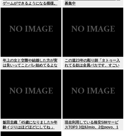
ゲームができるようになる模様。
募集中
Windowsは完全不要に
年上の女と交際や結婚した方が実
この道23年の彫り師「タトゥー入
は良いってことバレ始めてるよな
れてる奴は全員バカです、すごい
民度低い」
飯田圭織「45歳になりました✨年
現在利用している格安SIMサービ
齢イジりはほどほどにしてね 」
スTOP3 3位IIJmio、2位povo、1
位ahamo