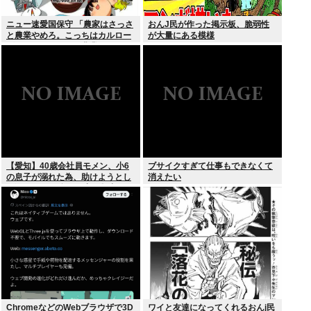
ニュー速愛国保守 「農家はさっさ
おんJ民が作った掲示板、脆弱性
と農業やめろ。こっちはカルロー
が大量にある模様
ズでいいんだから。農業されたら
迷惑だ」
【愛知】40歳会社員モメン、小6
ブサイクすぎて仕事もできなくて
の息子が溺れた為、助けようとし
消えたい
て溺れる なお息子は妻が救出
ChromeなどのWebブラウザで3D
ワイと友達になってくれるおんj民