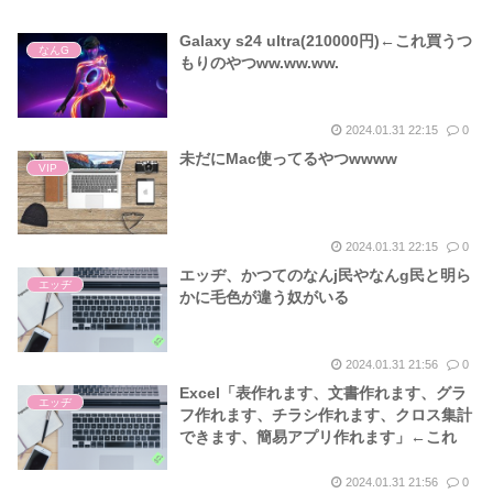
Galaxy s24 ultra(210000円)←これ買うつ
なんG
もりのやつww.ww.ww.
2024.01.31 22:15
0
未だにMac使ってるやつwwww
VIP
2024.01.31 22:15
0
エッヂ、かつてのなんj民やなんg民と明ら
エッヂ
かに毛色が違う奴がいる
2024.01.31 21:56
0
Excel「表作れます、文書作れます、グラ
エッヂ
フ作れます、チラシ作れます、クロス集計
できます、簡易アプリ作れます」←これ
2024.01.31 21:56
0