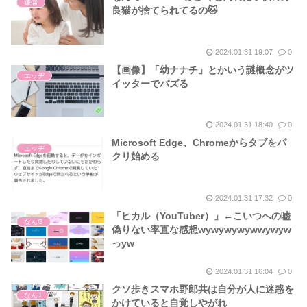
嫌儲
良猫が捨てられてるの🐱
2024.01.31 19:07
0
【画像】「幼ナナチ」とかいう謎概念がツ
エッヂ
イッターでバズる
2024.01.31 18:40
0
Microsoft Edge、Chromeからタブをパ
エッヂ
クリ始める
2024.01.31 17:32
0
「ヒカル（YouTuber）」←こいつへの嘘
なんG
偽りない率直な感想wywywywywwywyw
っyw
2024.01.31 16:04
0
クソ歩きスマホ野郎共は自分が人に迷惑を
なんJ
かけていると自覚しやがれ