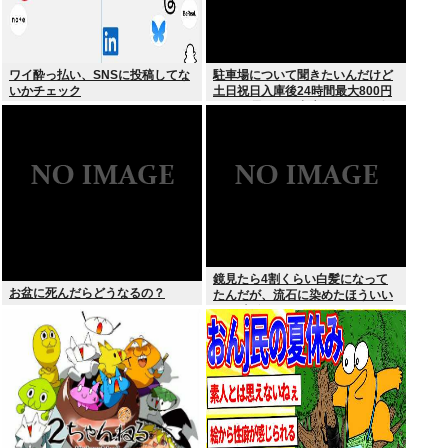
ワイ酔っ払い、SNSに投稿してな
駐車場について聞きたいんだけど
いかチェック
土日祝日入庫後24時間最大800円
って日曜いれて出庫日が平日の場
合料金どうなるの
鏡見たら4割くらい白髪になって
お盆に死んだらどうなるの？
たんだが、流石に染めたほういい
の ？半分おじいちゃんでドン引き
したわ