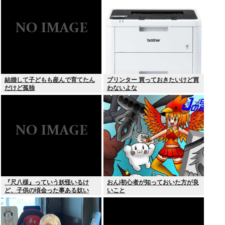
結婚して子どもも産んで育てたん
プリンター 買っておきたいけど買
だけど孤独
わないよな
『尺八様』っていう妖怪いるけ
おんj初心者が知っておいた方が良
ど、子供の頃会った事ある奴い
いこと
る？？