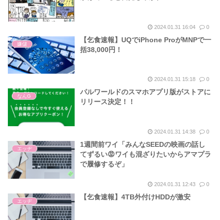
2024.01.31 16:04
0
【乞食速報】UQでiPhone ProがMNPで一
嫌儲
括38,000円！
2024.01.31 15:18
0
パルワールドのスマホアプリ版がストアに
なんG
リリース決定！！
2024.01.31 14:38
0
1週間前ワイ「みんなSEEDの映画の話し
エッヂ
てずるい😡ワイも混ざりたいからアマプラ
で履修するぞ」
2024.01.31 12:43
0
【乞食速報】4TB外付けHDDが激安
エッヂ