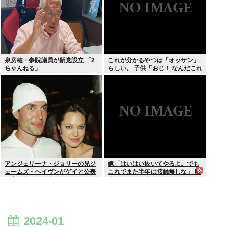
泉房穂・参院議員が新党設立 「2
これが分かるやつは「オッサン」
ちゃんねる」
らしい。 子供「おじ！ なんだこれ
は！」
アンジェリーナ・ジョリーの兄ジ
嫁「はいはい抜いてやるよ。でも
ェームズ・ヘイヴンがゲイと公表
これでまた半年は接触無しな」 暗
元妻の生配信に出演しカミングア
黙のこれツラ過ぎるだろ
ウト ヤフコメ「顔見ればわかる」
2024-01