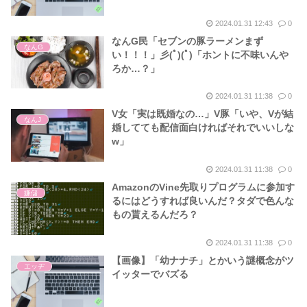
2024.01.31 12:43
0
なんG民「セブンの豚ラーメンまず
なんG
い！！！」彡(ﾟ)(ﾟ)「ホントに不味いんや
ろか…？」
2024.01.31 11:38
0
V女「実は既婚なの…」V豚「いや、Vが結
なんJ
婚してても配信面白ければそれでいいしな
w」
2024.01.31 11:38
0
AmazonのVine先取りプログラムに参加す
嫌儲
るにはどうすれば良いんだ？タダで色んな
もの貰えるんだろ？
2024.01.31 11:38
0
【画像】「幼ナナチ」とかいう謎概念がツ
エッヂ
イッターでバズる