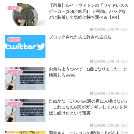
【画像】ルイ・ヴィトンの「ワイヤレスス
嫌儲
ピーカー(356,400円)」が発売。バッグな
どに装着して気軽に持ち運べる【PR】
2024.01.31 08:45
0
ブロックされた人に許される方法
なんJ
2024.01.31 07:59
0
お前らようつべで「1歳になりました」で
エッヂ
検索しろwww
2024.01.31 06:24
0
たぬかな「170cm未満の男に人権はない」
エッヂ
←これになんG民がガチギレしてスレを伸
ばし続けたという現実
2024.01.31 05:23
0
暇空さん、コレコレの配信に上がるもチー