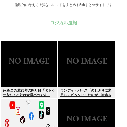
論理的に考えて上質なスレッドをまとめる5chまとめサイトです
ロジカル速報
ᝰ✍この道23年の彫り師「タトゥ
ランディ・バース「久しぶりに来
ー入れてる奴は全員バカです」
日してビックリしたのが、掛布さ
んの髪の毛が増えていた。岡田さ
んは髪の毛がなくなってた」