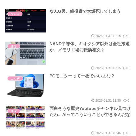
なんG民、銀投資で大爆死してしまう
なんG
2026.01.31 12:15
0
NAND半導体、キオクシア以外は全社撤退
嫌儲
か、メモリ工場に転換相次ぐ
2026.01.31 12:15
0
PCモニターって一枚でいいよな？
エッヂ
2026.01.31 11:30
0
面白そうな歴史Youtubeチャンネル見つけ
嫌儲
たわ。AIってこういうことができるんだな
2026.01.31 10:46
0