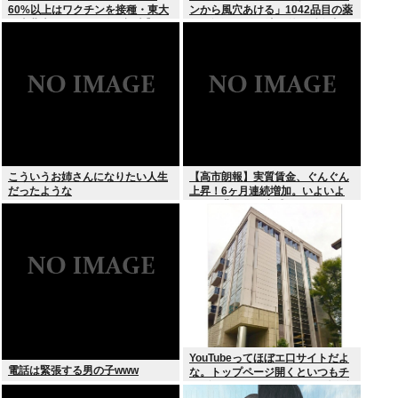
60%以上はワクチンを接種・東大
ンから風穴あける」1042品目の薬
と東北大が3万1000人を調査】ワ
価4分の1を保険適用外で財布直
クチン忌避と、信じている誤情報
撃、2027年3月開始
の多さの双方に共通する要因は若
年、低収入、SNSから情報を得て
いる
こういうお姉さんになりたい人生
【高市朗報】実質賃金、ぐんぐん
だったような
上昇！6ヶ月連続増加。いよいよ
国民も豊かさを実感か？インフレ
加速しなければ
YouTubeってほぼエ口サイトだよ
電話は緊張する男の子www
な。トップページ開くといつもチ
アダンスとかローアングルで撮影