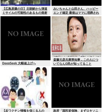
【広島原爆の日】北朝鮮から弾道
みいちゃんと山田さん、ハッピー
ミサイルの可能性のあるもの発射
エンド確定 最後はママに埋葬され
防衛省が発表8月6日 17時12分配
る
信
斎藤元彦兵庫県知事←この人につ
DeepSeek 大幅値上げへ
いてなんG民が知ってること
【反ワクチン情報を信じる人の
政府「国民皆保険、まずロキソニ