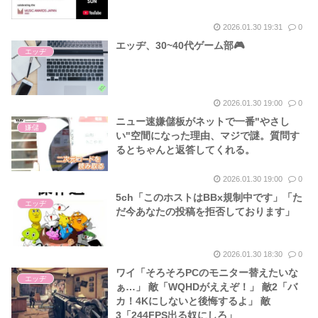
2026.01.30 19:31
0
エッヂ、30~40代ゲーム部🎮
エッヂ
2026.01.30 19:00
0
ニュー速嫌儲板がネットで一番"やさし
嫌儲
い"空間になった理由、マジで謎。質問す
るとちゃんと返答してくれる。
2026.01.30 19:00
0
5ch「このホストはBBx規制中です」「た
エッヂ
だ今あなたの投稿を拒否しております」
2026.01.30 18:30
0
ワイ「そろそろPCのモニター替えたいな
エッヂ
ぁ…」 敵「WQHDがええぞ！」 敵2「バ
カ！4Kにしないと後悔するよ」 敵
3「244FPS出る奴にしろ」