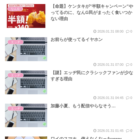
【命題】ケンタキが”半額キャンペーン”や
なんG
ってるのに、なんG民がまったく食いつか
ない理由
2026.01.31 08:00
0
お前らが使ってるイヤホン
エッヂ
2026.01.31 07:00
0
【謎】エッヂ民にクラシックファンが少な
エッヂ
すぎる理由
2026.01.31 04:45
0
加藤小夏、もう配信やらなそう…
エッヂ
2026.01.31 01:45
0
ワイのスマホ、使えなくなったwww