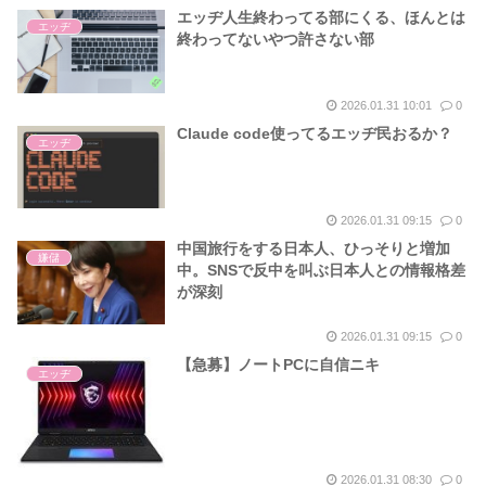
エッヂ人生終わってる部にくる、ほんとは
エッヂ
終わってないやつ許さない部
2026.01.31 10:01
0
Claude code使ってるエッヂ民おるか？
エッヂ
2026.01.31 09:15
0
中国旅行をする日本人、ひっそりと増加
嫌儲
中。SNSで反中を叫ぶ日本人との情報格差
が深刻
2026.01.31 09:15
0
【急募】ノートPCに自信ニキ
エッヂ
2026.01.31 08:30
0