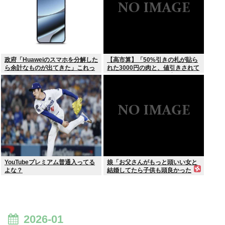
政府「Huaweiのスマホを分解した
【高市算】「50%引きの札が貼ら
ら余計なものが出てきた」これっ
れた3000円の肉と、値引きされて
て結局なんだったの？
いない1000円の肉では安いのはど
ちらか」父の答え「50%引きの
肉」
YouTubeプレミアム普通入ってる
娘「お父さんがもっと頭いい女と
よな？
結婚してたら子供も頭良かった
よ。頭悪いクソ女と結婚してごめ
んなさいって謝れよ」どう返せば
いい？
2026-01