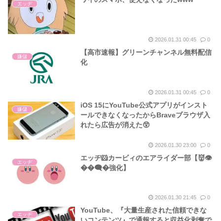
エッヂ
2026.01.31 00:45
0
【高市速報】グリーンチャンネル無料配信
嫌儲
化
2026.01.31 00:45
0
iOS 15にYouTube公式アプリがインスト
嫌儲
ールできなくなったからBraveブラウザ入
れたら広告が消えた😲
2026.01.30 23:00
0
エッヂ🐹カービィのエアライダー部【👹👁
エッヂ
��🗨�強化】
2026.01.30 21:45
0
YouTube、『大量生産された信頼できな
エッヂ
いコンテンツ』で通報すると収益化剥奪で