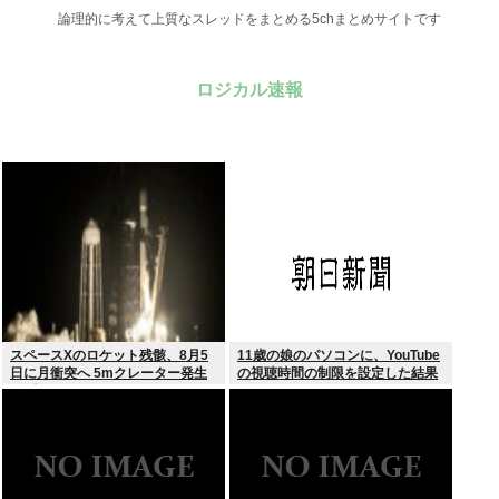
論理的に考えて上質なスレッドをまとめる5chまとめサイトです
ロジカル速報
スペースXのロケット残骸、8月5
11歳の娘のパソコンに、YouTube
日に月衝突へ 5mクレーター発生
の視聴時間の制限を設定した結果
予測