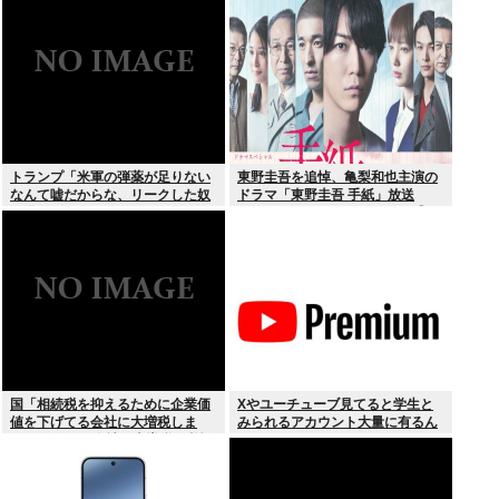
した街撮り動画ばっか出てくるじ
ゃん
トランプ「米軍の弾薬が足りない
東野圭吾を追悼、亀梨和也主演の
なんて嘘だからな、リークした奴
ドラマ「東野圭吾 手紙」放送
は懲役刑だ！」
TVerでリアルタイム配信、見逃し
配信も
国「相続税を抑えるために企業価
Xやユーチューブ見てると学生と
値を下げてる会社に大増税しま
みられるアカウント大量に有るん
す。低PBRの会社は大増税を覚悟
けど
せよ」