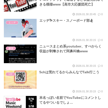
きる模様www【高市大応援団死亡】
2026.01.30 20:45
0
エッヂ⛷️スキー・スノーボード部🏂
エッヂ
2026.01.30 20:15
0
ニュースまとめ系youtuber、すべからく
嫌儲
収益が剥奪されて阿鼻叫喚www
2026.01.30 20:15
0
5chは荒れてるからみんなでTalk行こう
VIP
2026.01.30 20:15
0
本名っぽい名前でYouTubeにコメントし
嫌儲
てるやついるでしょ…