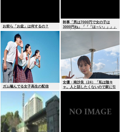
幹事「男は7000円で女の子は
お前ら「お盆」は何するの？
3000円ね」「「「は～い」」」」
（ヽ´ん`）「あ？ ちょっと待て
よ」
女優・南沙良（24）「私は陰キ
ガム噛んでる女子高生の配信
ャ。人と話したくないので家に引
きこもってPCでアニメを観ていた
い」