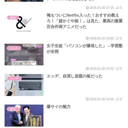
2026.01.30 17:15
0
俺もついにNetflix入った！おすすめ教え
嫌儲
ろ！「超かぐや姫！」は見た、最高の激重
百合作画アニメだった
2026.01.30 16:00
0
女子生徒「パソコンが爆発した」→学習塾
なんG
が全焼
2026.01.30 14:32
0
エッヂ、自演し放題の板だった
エッヂ
2026.01.30 14:00
0
爆サイの魅力
嫌儲