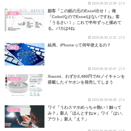
2023.06.30 12:39
0
顧客「この紙の元のExcel出せ！」俺
嫌儲
「CobolなのでExcelはないですね」客
「うるさい！」これで半年ずっと揉めて
る。バカは4ね
2023.06.30 12:32
0
結局、iPhoneって何年使えるの？
嫌儲
2023.06.30 10:47
0
Xiaomi、わずか2,480円でAIノイキャンを
なんG
搭載したイヤホンを発売してしまう
2023.06.30 09:38
0
ワイ「うわスマホめっちゃ熱い！触って
なんJ
み？」新人「ほんとすねｗ」ワイ「はい、
アウト」新人「え？」