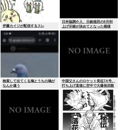
日米協調介入、日銀植田の9月利
伊藤カイジが配信するスレ
上げ示唆が決めてとなった模様
検索して出てくる鳩とうちの鳩が
中国父さんのロケット長征7A号、
なんか違う
打ち上げ直後に空中で大爆発四散
し失敗に終わる