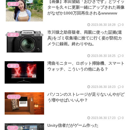
【画像】本田望結「おひさです」とツイッ
嫌儲
ターを久々に更新一緒にアップされた画像
がなぜか1000万回再生されるwwwww
2023.06.30 18:28
0
市川猿之助容疑者、両親に使った証拠(道
嫌儲
具)をゴミ収集場に捨てに行く姿が防犯カ
メラに録画。終わりやね。
2023.06.30 18:25
0
湾曲モニター、ロボット掃除機、スマート
嫌儲
ウォッチ、こういうの他にある？
2023.06.30 18:23
0
パソコンのストレージが足りないんやがど
なんJ
う増やせばいいんや？
2023.06.30 17:23
0
Unity信者だがゲーム作った
VIP