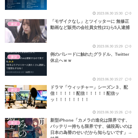
2023.06.30 15:30
0
「モザイクなし」とツイッターに 無修正
嫌儲
動画など販売の会社員女性(21)ら5人逮捕
2023.06.30 15:29
0
例のパレードに触れたグラドル、Twitter
嫌儲
休止へｗｗ
2023.06.30 15:27
0
ドラマ「ウィッチャー」シーズン３、配
嫌儲
信！！！！！配信！！！！！配信ッ
ッ！！！！！！！！
2023.06.30 15:26
0
新型iPhone「カメラの進化は限界です、
嫌儲
バッテリー持ちも限界です、値段高いのは
日本の為替のせいだから知らないです」→