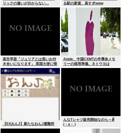
リックの違いが分からない…
る駅の家賃、高すぎwww
高市早苗「ジュリアとは長いお付
Apple、中国CXMTの半導体メモ
き合いになります」 英国大使に惜
リーの採用準備。ネトウヨは
別のメッセージ
Androidでも使っとけw
んなTシャツ販売開始なのら～✌
【EXおんJ】新たなおんJ避難所
(・o・ )