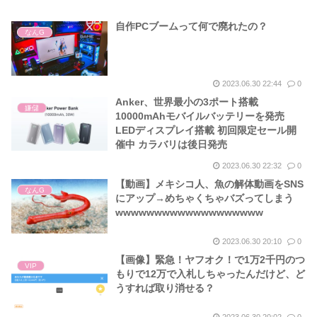
自作PCブームって何で廃れたの？
なんG
2023.06.30 22:44
0
Anker、世界最小の3ポート搭載
嫌儲
10000mAhモバイルバッテリーを発売
LEDディスプレイ搭載 初回限定セール開
催中 カラバリは後日発売
2023.06.30 22:32
0
【動画】メキシコ人、魚の解体動画をSNS
なんG
にアップ→めちゃくちゃバズってしまう
wwwwwwwwwwwwwwwwwww
2023.06.30 20:10
0
【画像】緊急！ヤフオク！で1万2千円のつ
VIP
もりで12万で入札しちゃったんだけど、ど
うすれば取り消せる？
2023.06.30 20:02
0