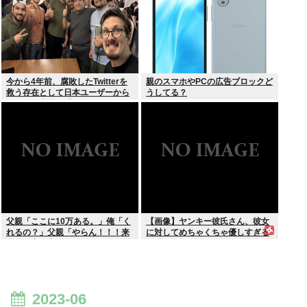
今から4年前、腐敗したTwitterを
親のスマホやPCの広告ブロックど
救う存在として日本ユーザーから
うしてる？
圧倒的な支持を受けた男たちの姿
がこれ
父親「ここに10万ある。」俺「く
【画像】ヤンキー彼氏さん、彼女
れるの？」父親「やらん！！！来
に対してめちゃくちゃ優しすぎる
週まで家を出ていってくれない
✨✨
か」
2023-06