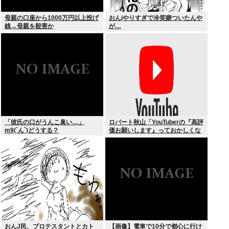
母親の口座から1000万円以上投げ
おんjやりすぎで冷笑癖ついたんや
銭→母親を殺害か
が…
「彼氏の口がうんこ臭い…」
ロバート秋山「YouTuberの『高評
m9(´ん`)どうする？
価お願いします』っておかしくな
い？俺は絶対言えない」
おんJ民、プロテスタントとカト
【画像】電車で10分で都心に行け