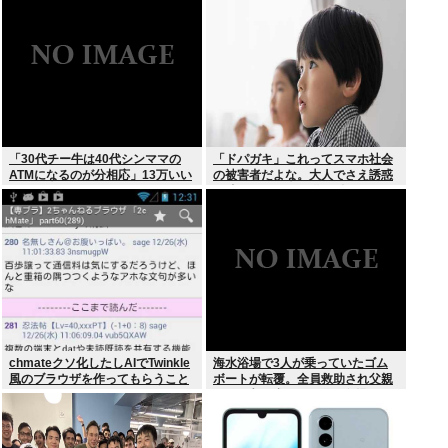
「30代チー牛は40代シンママの
「ドパガキ」これってスマホ社会
ATMになるのが分相応」13万いい
の被害者だよな。大人でさえ誘惑
ね ‍♀
に勝てないのに子供が耐えられる
はずないだろ。悪いのはスマホ社
会
chmateクソ化したしAIでTwinkle
海水浴場で3人が乗っていたゴム
風のブラウザを作ってもらうこと
ボートが転覆。全員救助され父親
にしたわ
(37)は生き残る。子供の女児(13)
と男児(8)は死亡