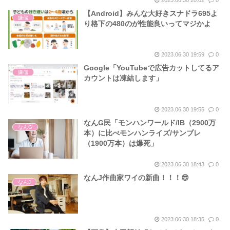
【Android】みんな大好きスナドラ695よ
嫌儲
り格下の480のが性能良いってマジかよ
2023.06.30 19:59
0
Google「YouTubeで広告カットしてるア
嫌儲
カウントは凍結します」
2023.06.30 19:55
0
なんG民「モンハンワールド/IB（2900万
なんG
本）に比べモンハンライズ/サンブレ
（1900万本）は爆死」
2023.06.30 18:43
0
なんJ作曲家ワイの新曲！！！😎
なんJ
2023.06.30 18:35
0