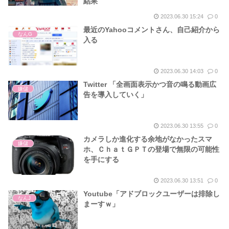
結果
2023.06.30 15:24
0
最近のYahooコメントさん、自己紹介から
なんG
入る
2023.06.30 14:03
0
Twitter 「全画面表示かつ音の鳴る動画広
嫌儲
告を導入していく」
2023.06.30 13:55
0
カメラしか進化する余地がなかったスマ
嫌儲
ホ、ＣｈａｔＧＰＴの登場で無限の可能性
を手にする
2023.06.30 13:51
0
Youtube「アドブロックユーザーは排除し
なんJ
まーすｗ」