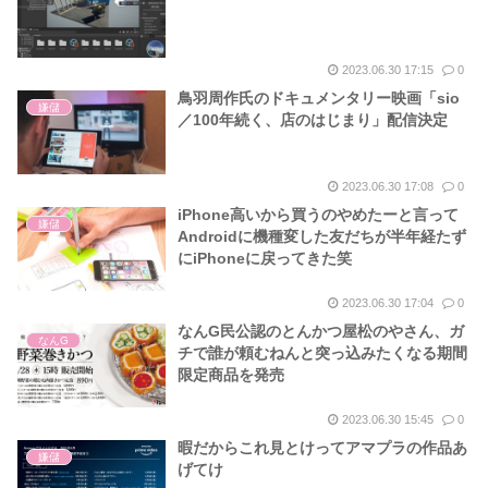
2023.06.30 17:15
0
鳥羽周作氏のドキュメンタリー映画「sio
嫌儲
／100年続く、店のはじまり」配信決定
2023.06.30 17:08
0
iPhone高いから買うのやめたーと言って
嫌儲
Androidに機種変した友だちが半年経たず
にiPhoneに戻ってきた笑
2023.06.30 17:04
0
なんG民公認のとんかつ屋松のやさん、ガ
なんG
チで誰が頼むねんと突っ込みたくなる期間
限定商品を発売
2023.06.30 15:45
0
暇だからこれ見とけってアマプラの作品あ
嫌儲
げてけ