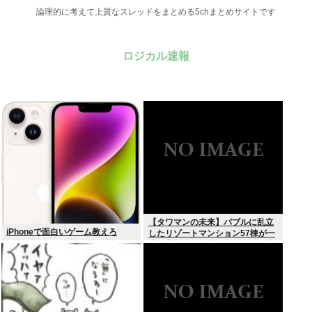
論理的に考えて上質なスレッドをまとめる5chまとめサイトです
ロジカル速報
【タワマンの未来】バブルに乱立
iPhoneで面白いゲーム教えろ
したリゾートマンション57棟が一
斉に老朽化。外壁はボロボロ、地
下には水が溜まる