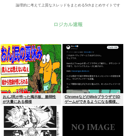
論理的に考えて上質なスレッドをまとめる5chまとめサイトです
ロジカル速報
おんJ民が作った掲示板、脆弱性
ChromeなどのWebブラウザで3D
が大量にある模様
ゲームができるようになる模様。
Windowsは完全不要に