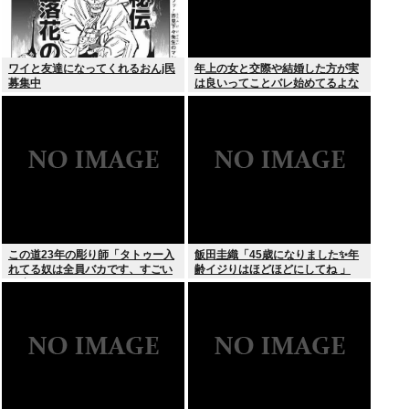
ワイと友達になってくれるおんj民
年上の女と交際や結婚した方が実
募集中
は良いってことバレ始めてるよな
この道23年の彫り師「タトゥー入
飯田圭織「45歳になりました✨年
れてる奴は全員バカです、すごい
齢イジりはほどほどにしてね 」
民度低い」