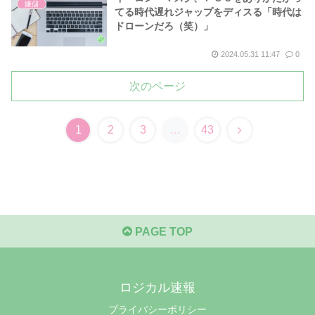
嫌儲
てる時代遅れジャップをディスる「時代は
ドローンだろ（笑）」
2024.05.31 11:47
0
次のページ
次
1
2
3
…
43
へ
PAGE TOP
ロジカル速報
プライバシーポリシー