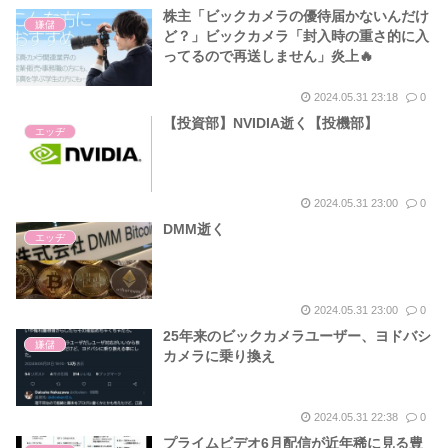
株主「ビックカメラの優待届かないんだけ
嫌儲
ど？」ビックカメラ「封入時の重さ的に入
ってるので再送しません」炎上🔥
2024.05.31 23:18
0
【投資部】NVIDIA逝く【投機部】
エッヂ
2024.05.31 23:00
0
DMM逝く
エッヂ
2024.05.31 23:00
0
25年来のビックカメラユーザー、ヨドバシ
嫌儲
カメラに乗り換え
2024.05.31 22:38
0
プライムビデオ6月配信が近年稀に見る豊