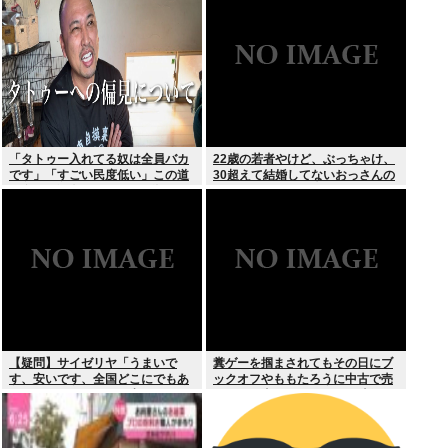
スより
「タトゥー入れてる奴は全員バカ
22歳の若者やけど、ぶっちゃけ、
です」「すごい民度低い」この道
30超えて結婚してないおっさんの
23年の彫り師YouTuberの動画が
こと見下してる
話題
【疑問】サイゼリヤ「うまいで
糞ゲーを掴まされてもその日にブ
す、安いです、全国どこにでもあ
ックオフやももたろうに中古で売
ります」←こいつの弱点
りつける事ができなくなる時代に
突入