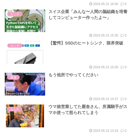
2024.05.31 16:00
0
スイス企業「みんな〜人間の脳組織を培養
エッヂ
してコンピューター作ったよ〜」
2024.05.31 15:30
0
【驚愕】SSDのヒートシンク、限界突破
エッヂ
2024.05.31 15:00
0
もう他所でやってください
嫌儲
2024.05.31 14:37
0
ウマ娘営業してた厩舎さん、所属騎手がス
なんG
マホ使って怒られてしまう
2024.05.31 13:16
0