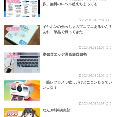
エッヂ
作。無料のレベル超えちまってる
2024.05.31 22:30
0
イヤホンの先っちょのプニプニあるやん？
エッヂ
あれ、単品で買ってきた
2024.05.31 22:00
0
📚📖📕エッヂ漫画部📕📖📚
エッヂ
2024.05.31 22:00
0
一眼レフカメラ欲しいけどニコンＤ５でい
VIP
いよな？
2024.05.31 21:56
0
なんJ精神疾患部
なんJ