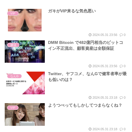
ガキがVIP来るな気色悪い
VIP
2024.05.31 23:56
0
DMM Bitcoin で482億円相当のビットコ
嫌儲
イン不正流出、顧客資産は全額保証
2024.05.31 23:56
0
Twitter、ヤフコメ、なんGで健常者率が最
なんG
も低いのは？
2024.05.31 23:18
0
ようつべってもしかしてつまらなくね？
VIP
2024.05.31 23:18
0