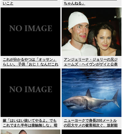
いこと
ちゃんねる」
これが分かるやつは「オッサン」
アンジェリーナ・ジョリーの兄ジ
らしい。 子供「おじ！ なんだこれ
ェームズ・ヘイヴンがゲイと公表
は！」
元妻の生配信に出演しカミングア
ウト ヤフコメ「顔見ればわかる」
嫁「はいはい抜いてやるよ。でも
ニューヨークで身長200メートル
これでまた半年は接触無しな」 暗
の巨大サメの被害相次ぐ、放射能
黙のこれツラ過ぎるだろ
で巨大化した恐れ、Yahooニュー