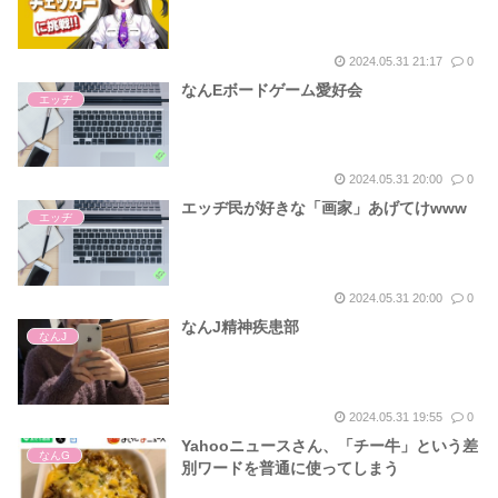
2024.05.31 21:17
0
なんEボードゲーム愛好会
エッヂ
2024.05.31 20:00
0
エッヂ民が好きな「画家」あげてけwww
エッヂ
2024.05.31 20:00
0
なんJ精神疾患部
なんJ
2024.05.31 19:55
0
Yahooニュースさん、「チー牛」という差
なんG
別ワードを普通に使ってしまう