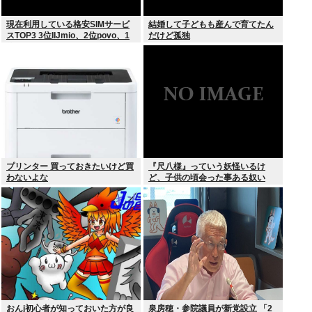
現在利用している格安SIMサービ
結婚して子どもも産んで育てたん
スTOP3 3位IIJmio、2位povo、1
だけど孤独
位ahamo
プリンター 買っておきたいけど買
『尺八様』っていう妖怪いるけ
わないよな
ど、子供の頃会った事ある奴い
る？？
おんj初心者が知っておいた方が良
泉房穂・参院議員が新党設立 「2