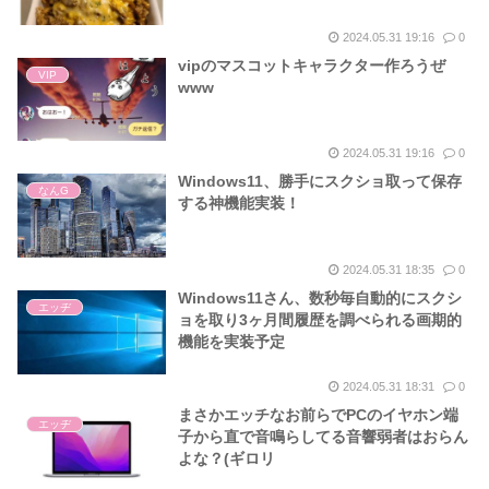
2024.05.31 19:16
0
vipのマスコットキャラクター作ろうぜ
VIP
www
2024.05.31 19:16
0
Windows11、勝手にスクショ取って保存
なんG
する神機能実装！
2024.05.31 18:35
0
Windows11さん、数秒毎自動的にスクシ
エッヂ
ョを取り3ヶ月間履歴を調べられる画期的
機能を実装予定
2024.05.31 18:31
0
まさかエッチなお前らでPCのイヤホン端
エッヂ
子から直で音鳴らしてる音響弱者はおらん
よな？(ギロリ