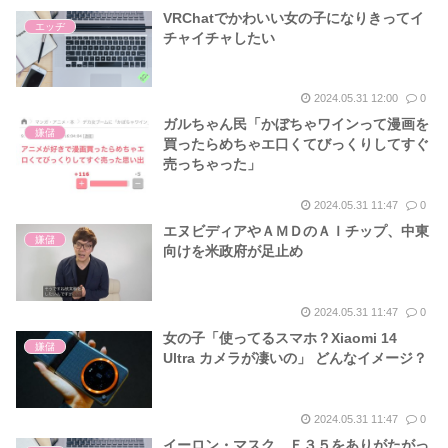
VRChatでかわいい女の子になりきってイ
エッヂ
チャイチャしたい
2024.05.31 12:00
0
ガルちゃん民「かぼちゃワインって漫画を
嫌儲
買ったらめちゃエ口くてびっくりしてすぐ
売っちゃった」
2024.05.31 11:47
0
エヌビディアやＡＭＤのＡＩチップ、中東
嫌儲
向けを米政府が足止め
2024.05.31 11:47
0
女の子「使ってるスマホ？Xiaomi 14
嫌儲
Ultra カメラが凄いの」 どんなイメージ？
2024.05.31 11:47
0
イーロン・マスク、Ｆ３５をありがたがっ