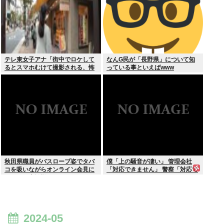
テレ東女子アナ「街中でロケして
なんG民が「長野県」について知
るとスマホむけて撮影される、怖
っている事といえばwww
いからやめてね」
秋田県職員がバスローブ姿でタバ
僕「上の騒音が凄い」 管理会社
コを吸いながらオンライン会見に
「対応できません」 警察「対応で
どこのお貴族様だよw
きません」
2024-05