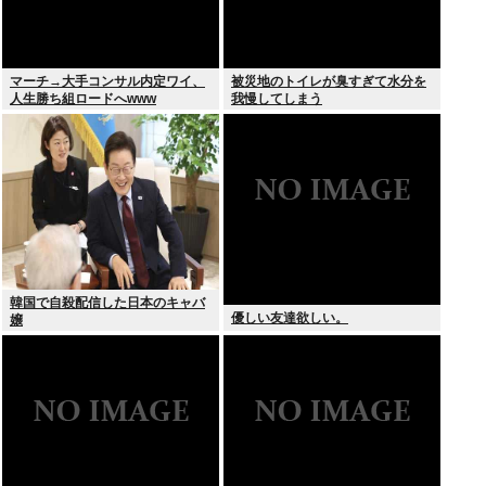
マーチ→大手コンサル内定ワイ、
被災地のトイレが臭すぎて水分を
人生勝ち組ロードへwww
我慢してしまう
韓国で自殺配信した日本のキャバ
優しい友達欲しい。
嬢