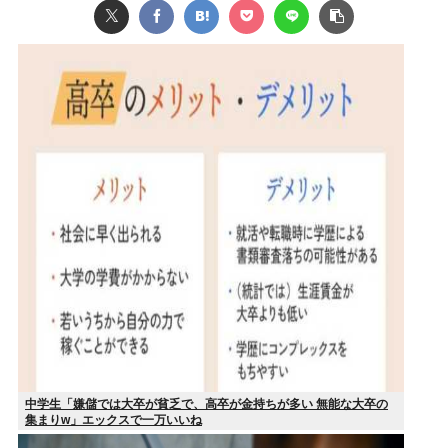
中学生「嫌儲では大卒が貧乏で、高卒が金持ちが多い 無能な大卒の
集まりw」エックスで一万いいね