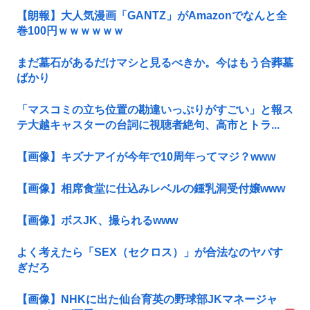
【朗報】大人気漫画「GANTZ」がAmazonでなんと全
巻100円ｗｗｗｗｗｗ
まだ墓石があるだけマシと見るべきか。今はもう合葬墓
ばかり
「マスコミの立ち位置の勘違いっぷりがすごい」と報ス
テ大越キャスターの台詞に視聴者絶句、高市とトラ...
【画像】キズナアイが今年で10周年ってマジ？www
【画像】相席食堂に仕込みレベルの鍾乳洞受付嬢www
【画像】ボスJK、撮られるwww
よく考えたら「SEX（セクロス）」が合法なのヤバす
ぎだろ
【画像】NHKに出た仙台育英の野球部JKマネージャ