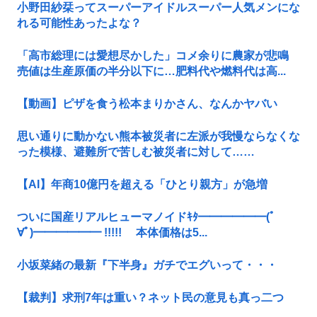
小野田紗栞ってスーパーアイドルスーパー人気メンにな
れる可能性あったよな？
「高市総理には愛想尽かした」コメ余りに農家が悲鳴
売値は生産原価の半分以下に…肥料代や燃料代は高...
【動画】ピザを食う松本まりかさん、なんかヤバい
思い通りに動かない熊本被災者に左派が我慢ならなくな
った模様、避難所で苦しむ被災者に対して……
【AI】年商10億円を超える「ひとり親方」が急増
ついに国産リアルヒューマノイドｷﾀ━━━━━━(ﾟ
∀ﾟ)━━━━━━ !!!!! 本体価格は5...
小坂菜緒の最新『下半身』ガチでエグいって・・・
【裁判】求刑7年は重い？ネット民の意見も真っ二つ