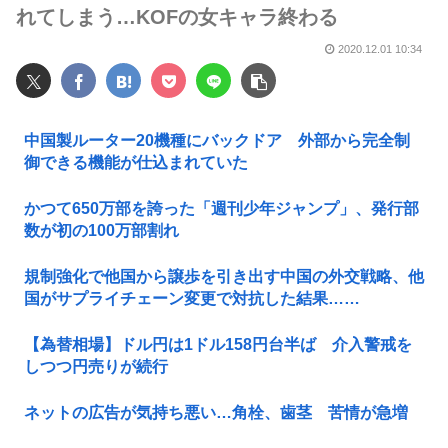
れてしまう…KOFの女キャラ終わる
2020.12.01 10:34
中国製ルーター20機種にバックドア 外部から完全制
御できる機能が仕込まれていた
かつて650万部を誇った「週刊少年ジャンプ」、発行部
数が初の100万部割れ
規制強化で他国から譲歩を引き出す中国の外交戦略、他
国がサプライチェーン変更で対抗した結果……
【為替相場】ドル円は1ドル158円台半ば 介入警戒を
しつつ円売りが続行
ネットの広告が気持ち悪い…角栓、歯茎 苦情が急増