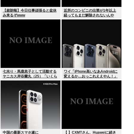
【超朗報】今日仕事頑張ると盆休
近所のコンビニの出禁が1年以上
み来るぞwww
経ってもまだ解除されないんや
が…
七光り・馬鹿息子として活動する
ワイ「iPhone高いなあAndroidに
ヤニカス岸谷蘭丸（25）「いくら
変えるか…おっこれええやん！」
税金を我々が払ってるんだと」
→iPhoneより高い
中国の最新スマホ遂に
【 】CXMTさん、Huaweiに続き