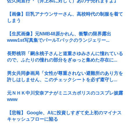
佐久間宣行『（井上和に対して）あの子売れますよ』
【画像】巨乳アナウンサーさん、高校時代の制服を着て
しまう
【生尻画像】元NMB48原かれん、衝撃の限界露出
www1st写真集でパールTバックのランジェリー...
長野桃羽「嗣永桃子さんと道重さゆみさんに憧れている
ので、ふたりの憧れの部分をぎゅっと集めた存在に...
男女共同参画局「女性が尊重されない避難所のあり方を
許しはしません、このチェックシートを必ず遵守し...
元ＮＨＫ中川安奈アナがミニスカポリスのコスプレ披露
www
【悲報】 Google、AIに投資しすぎて史上初のマイナス
キャッシュフローに陥る