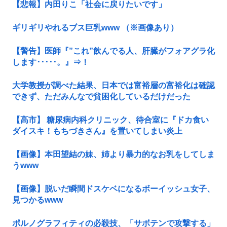
【悲報】内田りこ「社会に戻りたいです」
ギリギリやれるブス巨乳www （※画像あり）
【警告】医師『”これ”飲んでる人、肝臓がフォアグラ化
します･････。』⇒！
大学教授が調べた結果、日本では富裕層の富裕化は確認
できず、ただみんなで貧困化しているだけだった
【高市】 糖尿病内科クリニック、待合室に『ドカ食い
ダイスキ！もちづきさん』を置いてしまい炎上
【画像】本田望結の妹、姉より暴力的なお乳をしてしま
うwww
【画像】脱いだ瞬間ドスケベになるボーイッシュ女子、
見つかるwww
ポルノグラフィティの必殺技、「サボテンで攻撃する」