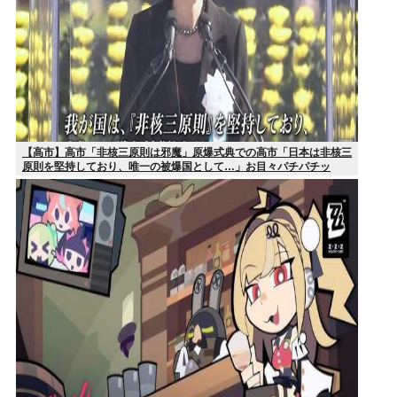
【高市】高市「非核三原則は邪魔」原爆式典での高市「日本は非核三
原則を堅持しており、唯一の被爆国として…」お目々パチパチッ