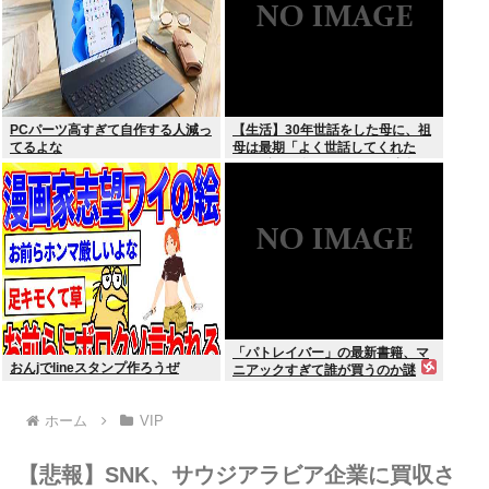
PCパーツ高すぎて自作する人減っ
【生活】30年世話をした母に、祖
てるよな
母は最期「よく世話してくれた
ね。ずっと嫌いだったのが残念だ
よ」と言って死んだ
「パトレイバー」の最新書籍、マ
おんjでlineスタンプ作ろうぜ
ニアックすぎて誰が買うのか謎
ホーム
VIP
【悲報】SNK、サウジアラビア企業に買収さ