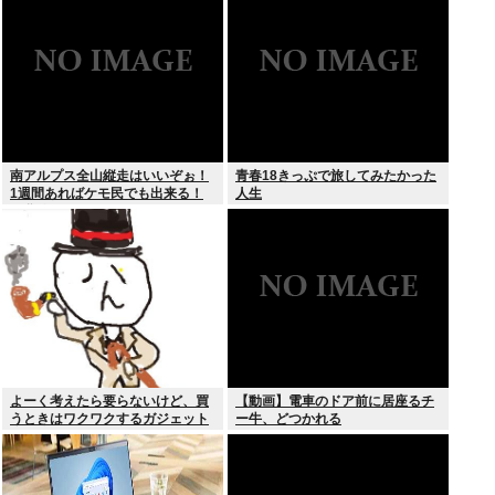
の？」
こす細菌が判明
南アルプス全山縦走はいいぞぉ！
青春18きっぷで旅してみたかった
1週間あればケモ民でも出来る！
人生
お盆休みにやってみなイカ？
よーく考えたら要らないけど、買
【動画】電車のドア前に居座るチ
うときはワクワクするガジェット
ー牛、どつかれる
おしえろ