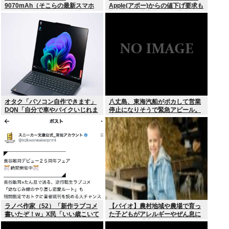
9070mAh（そこらの最新スマホ
Apple(アポー)からの値下げ要求も
の約2倍）のバッテリーを積んで
拒否！！！半導体バボー継続
しまうwww
へ！！！
オタク「パソコン自作できます」
八丈島、東海汽船がポカして営業
DQN「自分で車やバイクいじれま
停止になりそうで緊急アピール。
す」
生活物資が届かなくなるかも。ア
シタバ以外に食うものがねえ
ラノベ作家（52）「新作ラブコメ
【バイオ】農村地域や農場で育っ
書いたぞ！w」X民「いい歳こいて
た子どもがアレルギーやぜん息に
ラブコメ（笑）恥ずかしくない
なりにくい「農場効果」を引き起