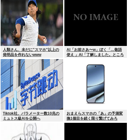
撃プレー”にSNS騒然！「すごい
才能」
人類さん、未だに"スマホ"以上の
AI「お前さあ〜w」ぼく「…敬語
発明品を作れないwww
使え 」AI「了解しました。ところ
でお前はどう思いますか？」 これ
Tiktok社、パラメーター数10兆の
おまえらスマホの「あ」の予測変
ミュトス級AIを公開へ
換1個目を続く限り繋げてみろ
www