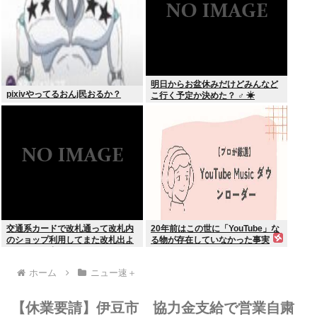
明日からお盆休みだけどみんなど
pixivやってるおんj民おるか？
こ行く予定か決めた？ ‍♂ ☀
交通系カードで改札通って改札内
20年前はこの世に「YouTube」な
のショップ利用してまた改札出よ
る物が存在していなかった事実
うとしたら出られなくてワロタ
ホーム
ニュー速＋
【休業要請】伊豆市 協力金支給で営業自粛