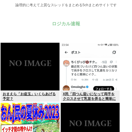
論理的に考えて上質なスレッドをまとめる5chまとめサイトです
ロジカル速報
おまえら「お盆玉」いくらあげる
X民「四つん這いになって両手を
予定？
クロスさせて乳首を弄ると簡単に
イケる」 これ出来ないヤツはゲイ