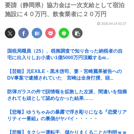
要請（静岡県）協力金は一次支給として宿泊
施設に４０万円、飲食業者に２０万円
2020.04.14 02:27
国税局職員（25）、税務調査で知り合った納税者の自
宅に出入りしお小遣い1億5000万円頂戴するw...
【芸能】元EXILE・黒木啓司、妻・宮崎麗果被告への
DV事案で逮捕されていた 宮崎は全身打撲、頭...
防弾ガラスの件で誤情報を拡散した左派、間違いを指摘
されても頑として認めなかった結果……
【悲報】ゆうちゃみの暴露で浮き彫りになる『恋愛リア
リティー番組』の裏側がヤバイ・・・・・
【悲報】タクシー運転手、儲かりまくることが判明ｗｗ