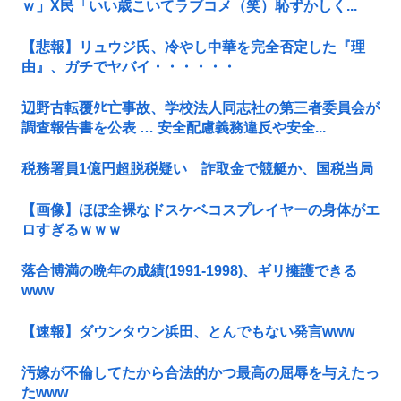
ｗ」X民「いい歳こいてラブコメ（笑）恥ずかしく...
【悲報】リュウジ氏、冷やし中華を完全否定した『理
由』、ガチでヤバイ・・・・・・
辺野古転覆ﾀﾋ亡事故、学校法人同志社の第三者委員会が
調査報告書を公表 … 安全配慮義務違反や安全...
税務署員1億円超脱税疑い 詐取金で競艇か、国税当局
【画像】ほぼ全裸なドスケベコスプレイヤーの身体がエ
ロすぎるｗｗｗ
落合博満の晩年の成績(1991-1998)、ギリ擁護できる
www
【速報】ダウンタウン浜田、とんでもない発言www
汚嫁が不倫してたから合法的かつ最高の屈辱を与えたっ
たwww