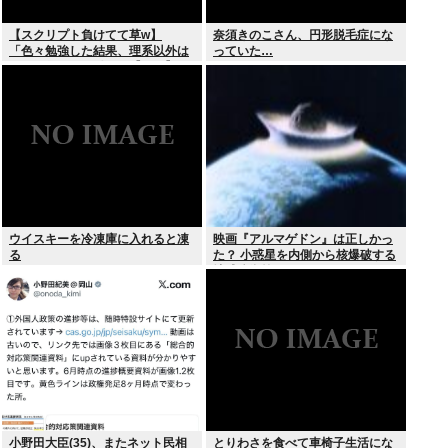
【スクリプト負けてて草w】
奈須きのこさん、円形脱毛症にな
「色々勉強した結果、理系以外は
っていた…
エラー品だと気付いた【ガチ】」
について、もっと具体的に話そう
か
ウイスキーを冷凍庫に入れると凍
映画『アルマゲドン』は正しかっ
る
た？ 小惑星を内側から核爆破する
地球防衛策
小野田大臣(35)、またネット民相
とりわさを食べて車椅子生活にな