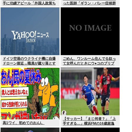
手に功績アピール「外国人政策ち
った医師「ギラン・バレー症候群
ゃんとやってます」www
になって本当に絶望。死んだ方が
良かったと思った」
ドイツ空港のウクライナ機に自爆
ごめん、ワンルーム住んでる奴っ
ドローン接近→職員が蹴り落とす
て女呼んだときにウ●コのブリブ
→偶然起爆装置が壊れセーフ
リ音どうしてんの？？
【サッカー】「まじ何者？」「上
高1ワイ、初めてのおんj。
手すぎる…」横浜FMの16歳超逸
材が開幕Jデビュー戦で魅せた”衝