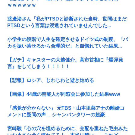
ｗｗｗｗｗｗ
渡邊渚さん「私がPTSDと診断された当時、世間はまだ
PTSDという言葉は浸透されていませんでした...
小学生の段階で人生を確定させるドイツ式の制度、「バ
カを振い落せるから合理的だ」と自惚れていた結果...
【ガチ】キャスターの大越健介、高市首相に『爆弾発
言』をしてしまう！！！！！
【悲報】ロシア、じわじわと逝き始める
【画像】44歳の芸能人が同窓会に参加した結果www
「感覚が分からない」 元TBS・山本里菜アナの離婚コ
メントに疑問の声… シャンパンタワーの超豪...
宮崎駿「心の穴を埋めるために、交配を重ねた毛虫みた