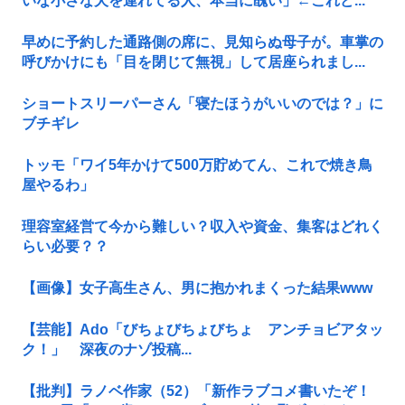
いな小さな犬を連れてる人、本当に醜い」←これど...
早めに予約した通路側の席に、見知らぬ母子が。車掌の
呼びかけにも「目を閉じて無視」して居座られまし...
ショートスリーパーさん「寝たほうがいいのでは？」に
ブチギレ
トッモ「ワイ5年かけて500万貯めてん、これで焼き鳥
屋やるわ」
理容室経営て今から難しい？収入や資金、集客はどれく
らい必要？？
【画像】女子高生さん、男に抱かれまくった結果www
【芸能】Ado「びちょびちょびちょ アンチョビアタッ
ク！」 深夜のナゾ投稿...
【批判】ラノベ作家（52）「新作ラブコメ書いたぞ！