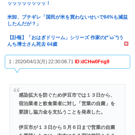
ッッッッッッッッ！
米卸、ブチギレ「国民が米を買わないせいで84%も減益
したんだが？」
【訃報】「おはぎドリーム」シリーズ 作家の(*´ω`*)う
んち博士さん死去 64歳
1 : 2020/04/13(月) 22:30:08.71
ID:dCHw0Fng9
感染拡大を防ぐため伊豆市では１３日から、
宿泊業者と飲食業者に対し「営業の自粛」を
要請し協力金を支払うことを発表した。
伊豆市が１３日から５月６日まで営業の自粛