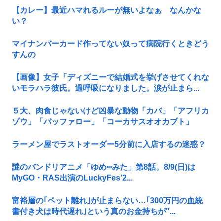
【カレー】最近ハマれるルーが無いよなぁ なんかな
い？
マイナンバーカード作ってない奴って病院行くときどう
すんの
【画像】女子「ディズニーで結婚式を挙げさせてくれな
いモラハラ彼氏。過呼吸になりました。涙が止まら...
５大、肉食じゃないけど凶暴な動物「カバ」「アフリカ
ゾウ」「バッファロー」「コーカサスオオカブト」
ラーメン屋でラストオーダー5分前に入店するの迷惑？
謎のバンドリアニメ「ゆめ∞みた」第8話。8/9(日)は
MyGO・RAS出演のLuckyFes’2...
富裕層の｢ペット離れ｣が止まらない…｢300万円の血統
書付き犬は時代遅れ｣という真のお金持ちが"...