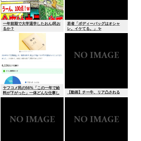
一年前期で大学退学したおんj民お
若者「ボディーバッグはオシャ
るか？
レ。イケてる。」 ✨
ヤフコメ民の56%「この一年で給
【動画】チー牛、リア凸される
料が下がった」一体どんな仕事し
てんだよこいつら！？