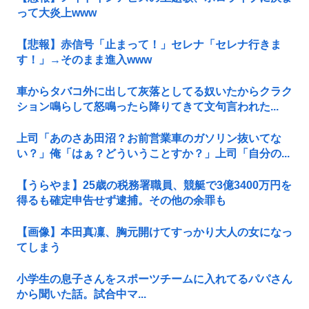
って大炎上www
【悲報】赤信号「止まって！」セレナ「セレナ行きま
す！」→そのまま進入www
車からタバコ外に出して灰落としてる奴いたからクラク
ション鳴らして怒鳴ったら降りてきて文句言われた...
上司「あのさあ田沼？お前営業車のガソリン抜いてな
い？」俺「はぁ？どういうことすか？」上司「自分の...
【うらやま】25歳の税務署職員、競艇で3億3400万円を
得るも確定申告せず逮捕。その他の余罪も
【画像】本田真凜、胸元開けてすっかり大人の女になっ
てしまう
小学生の息子さんをスポーツチームに入れてるパパさん
から聞いた話。試合中マ...