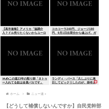
【高市速報】アメリカ「協調介
コカコーラ240円、ジョージ180
入？ドル売りたくないからユーロ
円、9月1日出荷分から値上げ。ガ
売るわ」EU激怒www
ソリンより高いとか意味不明すぎ
る
ᝰ✍この道23年の彫り師「タトゥ
ランディ・バース「久しぶりに来
ー入れてる奴は全員バカです」
日してビックリしたのが、掛布さ
んの髪の毛が増えていた。岡田さ
んは髪の毛がなくなってた」
ホーム
ニュー速＋
【どうして補償しないんですか】自民党幹部