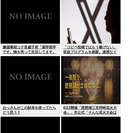
嫌儲筆頭コテ音威子府「薬学部卒
「コピペ投稿ではもう稼げない」
です。物を売って生活してます。
収益プログラムを刷新。迷惑なイ
何を売ってるかは言えません」
ンプレゾンビは本当にいなくなる
のか？
おっさんがこの財布を使ってたら
8/22開催「琵琶湖三市同時花火大
どう思う？
会」、市公式「そんな花火大会は
存在しない」→ SNS阿鼻叫喚