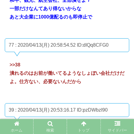
和牛、観光、航空会社、全部潰せよ？
一部だけなんてあり得ないからな
あと大企業に1000億配るのも即停止で
77 : 2020/04/13(月) 20:58:54.52
ID:dIQq8CFG0
>>38
潰れるのはお前が働いてるようなしょぼい会社だけだ
よ。仕方ない、必要ないんだから
39 : 2020/04/13(月) 20:53:16.17
ID:pzDWbzI90
日本人は失業させて
ホーム
検索
トップ
サイドバー