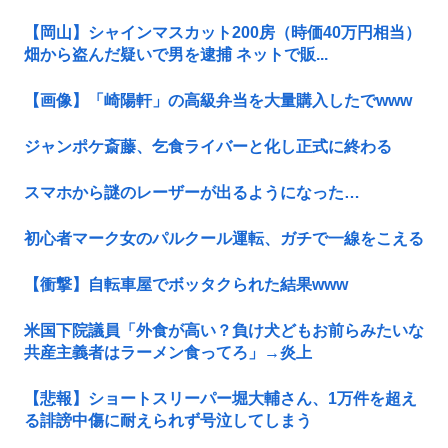
【岡山】シャインマスカット200房（時価40万円相当）
畑から盗んだ疑いで男を逮捕 ネットで販...
【画像】「崎陽軒」の高級弁当を大量購入したでwww
ジャンポケ斎藤、乞食ライバーと化し正式に終わる
スマホから謎のレーザーが出るようになった…
初心者マーク女のパルクール運転、ガチで一線をこえる
【衝撃】自転車屋でボッタクられた結果www
米国下院議員「外食が高い？負け犬どもお前らみたいな
共産主義者はラーメン食ってろ」→炎上
【悲報】ショートスリーパー堀大輔さん、1万件を超え
る誹謗中傷に耐えられず号泣してしまう