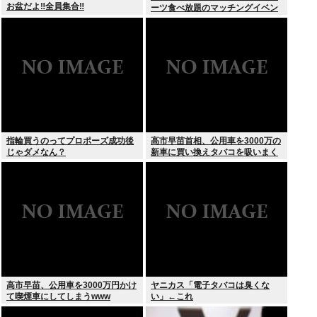
お盆だよ‼全員集合‼
ーツ食べ放題のマッチングイベン
トやるぞ。女2500円男7000円
な」→女だけ埋まるwww
指輪買うのってプロポーズ成功後
高市早苗首相、公用車を3000万の
じゃダメなん？
新車に買い換えタバコを吸いまく
っていた
高市早苗、公用車を3000万円かけ
ヤニカス「電子タバコは臭くな
て喫煙車にしてしまうwww
い」←これ