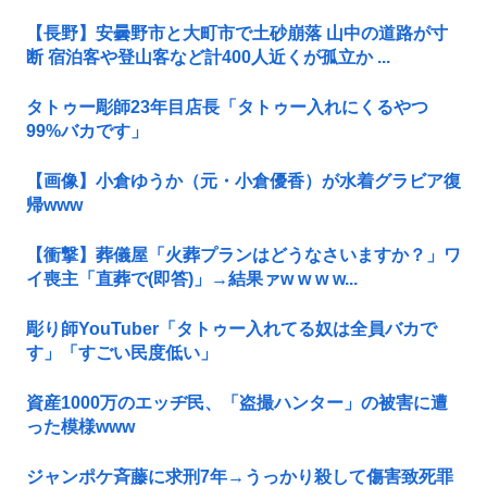
【長野】安曇野市と大町市で土砂崩落 山中の道路が寸
断 宿泊客や登山客など計400人近くが孤立か ...
タトゥー彫師23年目店長「タトゥー入れにくるやつ
99%バカです」
【画像】小倉ゆうか（元・小倉優香）が水着グラビア復
帰www
【衝撃】葬儀屋「火葬プランはどうなさいますか？」ワ
イ喪主「直葬で(即答)」→結果ァw w w w...
彫り師YouTuber「タトゥー入れてる奴は全員バカで
す」「すごい民度低い」
資産1000万のエッヂ民、「盗撮ハンター」の被害に遭
った模様www
ジャンポケ斉藤に求刑7年→うっかり殺して傷害致死罪