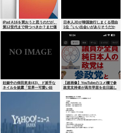
iPad A16を買おうと思うのだが、
日本人JDが韓国旅行しまくる理由
第12世代まで待つべきか？まだ価
1位「いい出会いがありそうだか
格が上がっていくようなら、いま
ら」
買っときたいが…
妊娠中の倖田來未(43)、ド派手な
【超画像】YouTubeのコメ欄で参
ネイルを披露「世界一可愛い妊
政党支持者が高市早苗を在日認し
婦」と称賛の声
てしまうwww