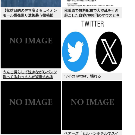
【収益目的のデマ増える…イオン
秋葉原で無料配布で大混乱を引き
モール爆発巡り遺族装う投稿拡
起こした自称7000円のマウスとキ
散】X（旧ツイッター）投稿者
ーボード、中華サイトで1500円で
「閲覧数稼ぎや承認欲求止まらな
売られるゴミだったwww
くなった」
うんこ漏らして泣きながらパンツ
ワイのTwitter、壊れる
洗ってるおっさんが盗撮される
ペアーズ「ヒルトンホテルでスイ