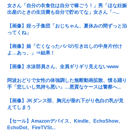
女さん「自分の衣食住は自分で稼ごう！」男「ほな妊娠
出産のときの生活費も自分で貯めてな」女さん「─...
【画像】姪っ子集団「おじちゃん、夏休みの間ずっと泊
ってくね」
【画像】娘「亡くなったパパの引き出しの中身片付け
よ…あっ、」⇒結果！
【画像】水泳部員さん、全員ギリギリ見えないwww
阿波おどりで女性の体強調した無断動画拡散、憤る踊り
手「悲しいし気持ち悪い」…悪質なケースは警察へ...
【画像】JKダンス部、胸元が垂れ下がり色白の乳が見
えてしまう
【セール】Amazonデバイス、Kindle、EchoShow、
EchoDot、FireTVSt...