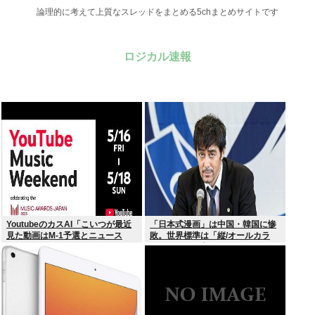
論理的に考えて上質なスレッドをまとめる5chまとめサイトです
ロジカル速報
YoutubeのカスAI「こいつが最近
「日本式漫画」は中国・韓国に惨
見た動画はM-1予選とニュース
敗。世界標準は「縦/オールカラ
か…」
ー」の”ウェブトゥーン”に