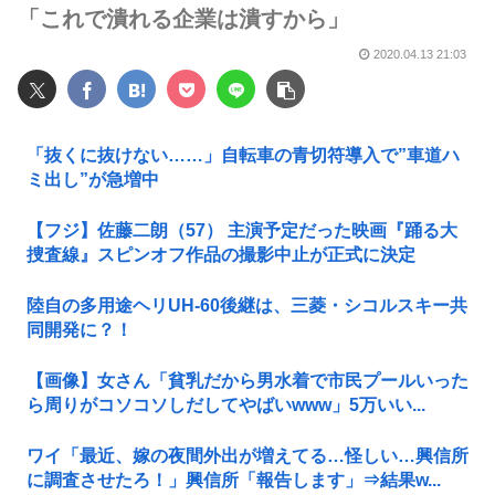
「これで潰れる企業は潰すから」
2020.04.13 21:03
「抜くに抜けない……」自転車の青切符導入で”車道ハ
ミ出し”が急増中
【フジ】佐藤二朗（57） 主演予定だった映画『踊る大
捜査線』スピンオフ作品の撮影中止が正式に決定
陸自の多用途ヘリUH-60後継は、三菱・シコルスキー共
同開発に？！
【画像】女さん「貧乳だから男水着で市民プールいった
ら周りがコソコソしだしてやばいwww」5万いい...
ワイ「最近、嫁の夜間外出が増えてる…怪しい…興信所
に調査させたろ！」興信所「報告します」⇒結果w...