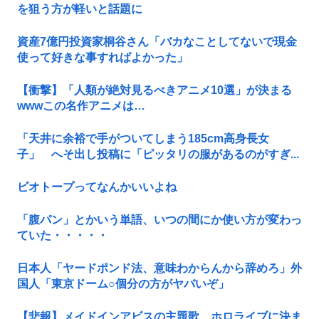
を狙う方が軽いと話題に
資産7億円投資家桐谷さん「バカなことしてないで現金
使って好きな事すればよかった」
【衝撃】「人類が絶対見るべきアニメ10選」が決まる
wwwこの名作アニメは…
「天井に余裕で手がついてしまう185cm高身長女
子」 へそ出し投稿に「ピッタリの服があるのがすぎ...
ビオトープってなんかいいよね
「腹パン」とかいう単語、いつの間にか使い方が変わっ
ていた・・・・・
日本人「ヤードポンド法、意味わからんから辞めろ」外
国人「東京ドーム○個分の方がヤバいぞ」
【悲報】メイドインアビスの主題歌、ホロライブに決ま