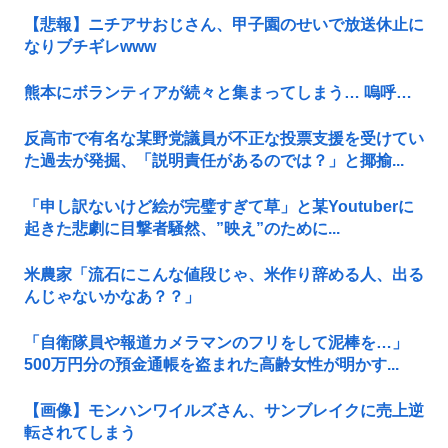
【悲報】ニチアサおじさん、甲子園のせいで放送休止に
なりブチギレwww
熊本にボランティアが続々と集まってしまう… 嗚呼…
反高市で有名な某野党議員が不正な投票支援を受けてい
た過去が発掘、「説明責任があるのでは？」と揶揄...
「申し訳ないけど絵が完璧すぎて草」と某Youtuberに
起きた悲劇に目撃者騒然、”映え”のために...
米農家「流石にこんな値段じゃ、米作り辞める人、出る
んじゃないかなあ？？」
「自衛隊員や報道カメラマンのフリをして泥棒を…」
500万円分の預金通帳を盗まれた高齢女性が明かす...
【画像】モンハンワイルズさん、サンブレイクに売上逆
転されてしまう