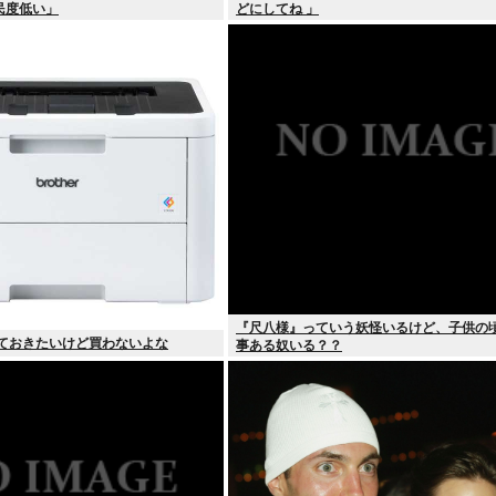
民度低い」
どにしてね 」
『尺八様』っていう妖怪いるけど、子供の
っておきたいけど買わないよな
事ある奴いる？？