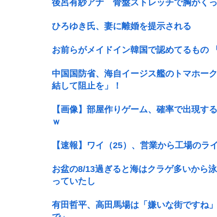
後呂有紗アナ 骨盤ストレッチで胸がく
ひろゆき氏、妻に離婚を提示される
お前らがメイドイン韓国で認めてるもの 
中国国防省、海自イージス艦のトマホー
結して阻止を」！
【画像】部屋作りゲーム、確率で出現す
ｗ
【速報】ワイ（25）、営業から工場のラ
お盆の8/13過ぎると海はクラゲ多いか
っていたし
有田哲平、高田馬場は「嫌いな街ですね
で」