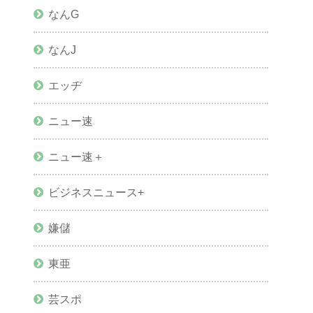
なんG
なんJ
エッヂ
ニュー速
ニュー速＋
ビジネスニュース+
嫌儲
東亜
芸スポ