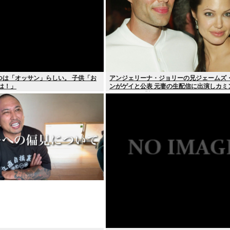
つは「オッサン」らしい。 子供「お
アンジェリーナ・ジョリーの兄ジェームズ
は！」
ンがゲイと公表 元妻の生配信に出演しカミ
ト ヤフコメ「顔見ればわかる」