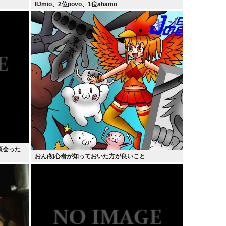
IIJmio、2位povo、1位ahamo
頃会った
おんj初心者が知っておいた方が良いこと