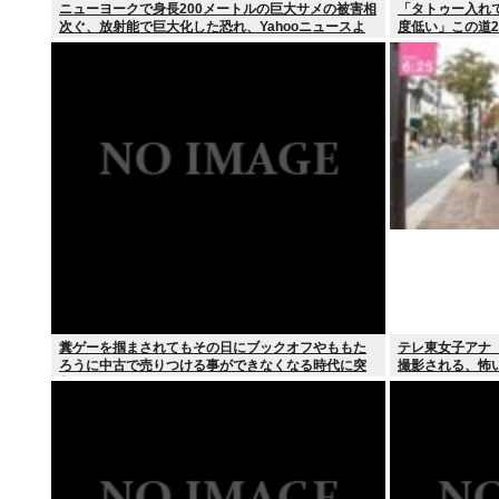
ニューヨークで身長200メートルの巨大サメの被害相
「タトゥー入れ
次ぐ、放射能で巨大化した恐れ、Yahooニュースよ
度低い」この道23
り
糞ゲーを掴まされてもその日にブックオフやももた
テレ東女子アナ
ろうに中古で売りつける事ができなくなる時代に突
撮影される、怖
入