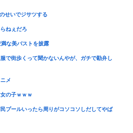
Vのせいでジサツする
いらねぇだろ
豊満な美バストを披露
痛服で街歩くって聞かないんやが、ガチで勘弁し
アニメ
る女の子ｗｗｗ
市民プールいったら周りがコソコソしだしてやば