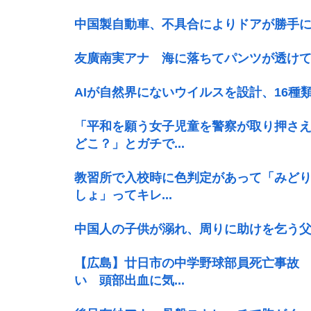
中国製自動車、不具合によりドアが勝手
友廣南実アナ 海に落ちてパンツが透けて
AIが自然界にないウイルスを設計、16
「平和を願う女子児童を警察が取り押さ
どこ？」とガチで...
教習所で入校時に色判定があって「みどり
しょ」ってキレ...
中国人の子供が溺れ、周りに助けを乞う
【広島】廿日市の中学野球部員死亡事故 
い 頭部出血に気...