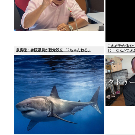
これが分かるや
泉房穂・参院議員が新党設立 「2ちゃんねる」
じ！ なんだこれ