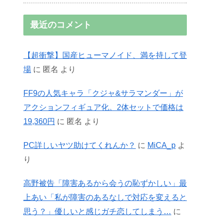
最近のコメント
【超衝撃】国産ヒューマノイド、満を持して登
場
に
匿名
より
FF9の人気キャラ「クジャ&サラマンダー」が
アクションフィギュア化。2体セットで価格は
19,360円
に
匿名
より
PC詳しいヤツ助けてくれんか？
に
MiCA_p
よ
り
高野被告「障害あるから会うの恥ずかしい」最
上あい「私が障害のあるなしで対応を変えると
思う？」優しいと感じガチ恋してしまう…
に