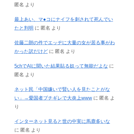
匿名
より
最上あい、マ●コにナイフを刺されて死んでい
たと判明
に
匿名
より
佐藤二朗の件でエッヂに大量の女が居る事がわ
かった訳だけど
に
匿名
より
5chでAIに聞いた結果貼る奴って無能だよな
に
匿名
より
ネット民「中国嫌いで賢い人を見たことがな
い」→愛国者ブチギレで大炎上www
に
匿名
よ
り
インターネット見ると世の中実に馬鹿多いな
に
匿名
より