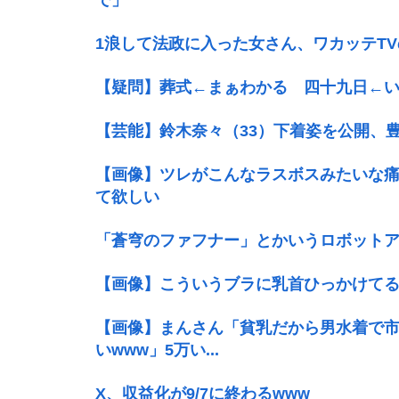
1浪して法政に入った女さん、ワカッテT
【疑問】葬式←まぁわかる 四十九日←
【芸能】鈴木奈々（33）下着姿を公開、
【画像】ツレがこんなラスボスみたいな
て欲しい
「蒼穹のファフナー」とかいうロボット
【画像】こういうブラに乳首ひっかけて
【画像】まんさん「貧乳だから男水着で
いwww」5万い...
X、収益化が9/7に終わるwww