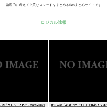
論理的に考えて上質なスレッドをまとめる5chまとめサイトです
ロジカル速報
彫り師「タトゥー入れてる奴は全員バ
飯田圭織「45歳になりました✨年齢イジり