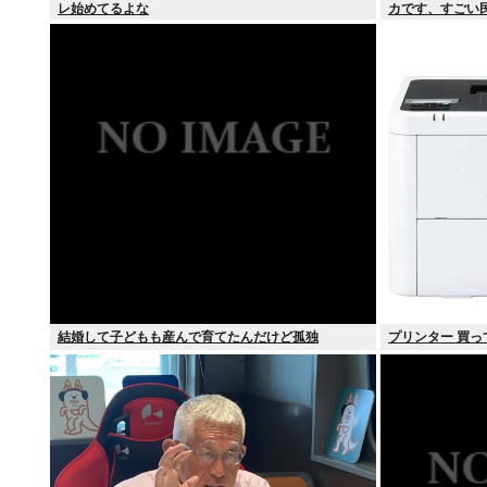
レ始めてるよな
カです、すごい
結婚して子どもも産んで育てたんだけど孤独
プリンター 買