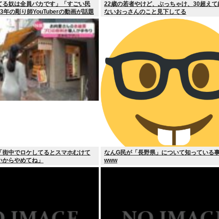
てる奴は全員バカです」「すごい民
22歳の若者やけど、ぶっちゃけ、30超え
年の彫り師YouTuberの動画が話題
ないおっさんのこと見下してる
「街中でロケしてるとスマホむけて
なんG民が「長野県」について知っている
いからやめてね」
www