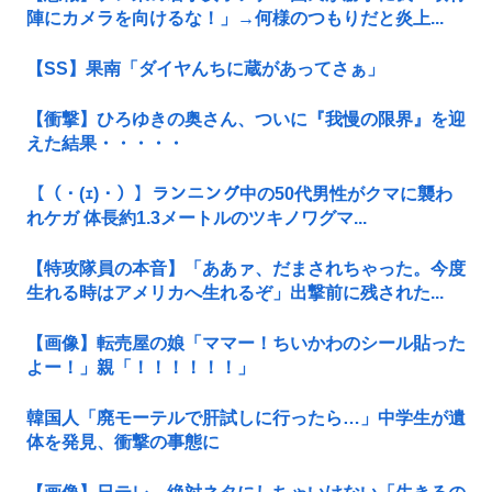
陣にカメラを向けるな！」→何様のつもりだと炎上...
【SS】果南「ダイヤんちに蔵があってさぁ」
【衝撃】ひろゆきの奥さん、ついに『我慢の限界』を迎
えた結果・・・・・
【（・(ｪ)・）】ランニング中の50代男性がクマに襲わ
れケガ 体長約1.3メートルのツキノワグマ...
【特攻隊員の本音】「ああァ、だまされちゃった。今度
生れる時はアメリカへ生れるぞ」出撃前に残された...
【画像】転売屋の娘「ママー！ちいかわのシール貼った
よー！」親「！！！！！！」
韓国人「廃モーテルで肝試しに行ったら…」中学生が遺
体を発見、衝撃の事態に