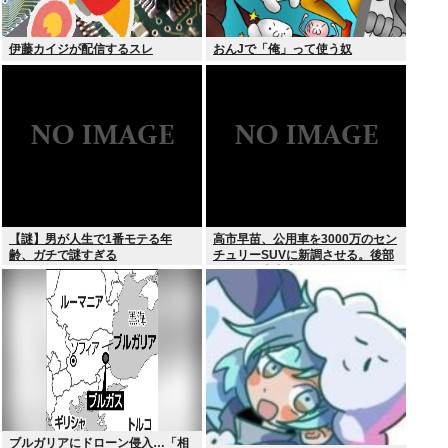
伊藤カイジが配信するスレ
おんJで「俺」って使う奴
【謎】男が人生で1番モテる年
高市早苗、公用車を3000万のセン
齢、ガチで謎すぎる
チュリーSUVに新調させる。後部
ガラスは車中喫煙を撮らせないた
めの特殊仕様に
ブルガリアにドローン侵入…「相