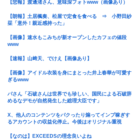
【悲報】渡邊渚さん、意味深フォトwww（画像あり）
【朗報】土居楓奏、松屋で定食を食べる ⇒ 小野田紗
栞「意外！親近感持った」
【画像】速水もこみちが新オープンしたカフェの値段
www
【速報】山﨑天、でけえ【画像あり】
【画像】アイドル衣装を身にまとった井上春華が可愛す
ぎるwww
パさん「石破さんは世界でも珍しい、国民による石破辞
めるなデモが自然発生した総理大臣です」
X、他人のコンテンツをパクったり煽ってインプ稼ぎす
るアカウントの収益化停止。今後はオリジナル重視
【なのは】EXCEEDSの理念良いよね