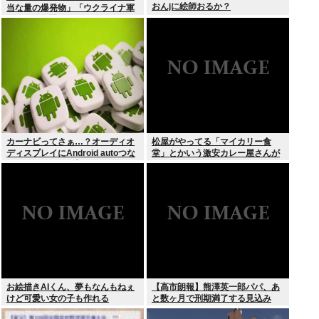
おんjに絵師おるか？
当な量の爆発物」「ウクライナ軍
がよく使う機種」
カーナビってさぁ…？オーディオ
松屋がやってる「マイカリー食
ディスプレイにAndroid autoつな
堂」とかいう激安カレー屋さんが
いでGoogleマップとかcocchiとか
こちらwww
ナビリンクでマジで十分だよな…
お絵描きAIくん、夢もなんもねぇ
【高市朗報】熊澤英一郎パパ、あ
けど可愛い女の子も作れる
と数ヶ月で刑期満了する見込み