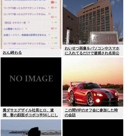
わいせつ画像をパソコンやスマホ
おんj終わる
に入れてるだけで逮捕され名前公
表、クビになる時代 アメリカの情
報機関が警察庁に情報提供
糞ダサエグザイル社長ヒロ、逮
この間VIPのオフ会に参加した時
捕、妻の顔面ボコボコ半56しにし
の会話
た。