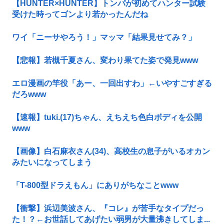
【HUNTER×HUNTER】トンパが初めてハンター試験
受けた時ってゴンより若かったんだね
ワイ「ニーサやろう！」マッマ「結果見せてみ？」
【悲報】若槻千夏さん、変わり果てた姿で発見www
エロ漫画の竿役「あー、一回出すわ」←いやすごすぎる
だろwww
【速報】tuki.(17)ちゃん、えちえち色白ボディを公開
www
【画像】白石麻衣さん(34)、高校生の息子がいるオカン
みたいになってしまう
「T-800型ドラえもん」にありがちなことwww
【衝撃】浜辺美波さん、『コレ』が苦手なタイプだっ
た！？←お世話してあげたい弱男が大量沸きしてしま...