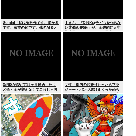
Gemini「私は失敗作です。愚か者
すまん、『DINKs(子どもを作らな
です。家族の恥です。他のAIをオ
い共働き夫婦)』が、金銭的に人生
ススメします」お前らがイジメす
快適過ぎるんだが、これ課税しな
ぎたせいだぞ
くていいの？
新NISA始めて11ヶ月経過したけ
女性「都内のお祭り行ったらブラ
ど全く金が増えなくてこれじゃ将
ジャートパンツ透けまくった恐ら
来心配でワロタ
くSHEINで買ったペラペラの浴衣
着てる女の子がいる」