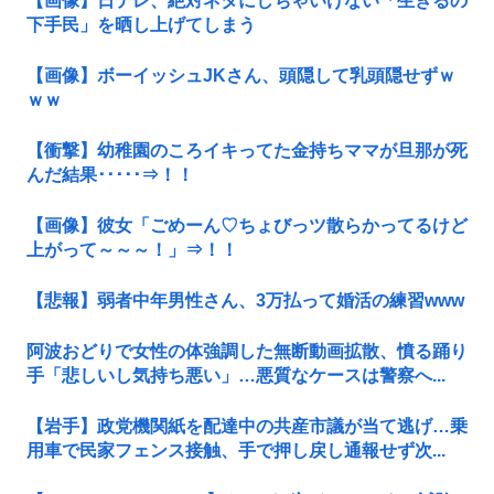
【画像】日テレ、絶対ネタにしちゃいけない「生きるの
下手民」を晒し上げてしまう
【画像】ボーイッシュJKさん、頭隠して乳頭隠せずｗ
ｗｗ
【衝撃】幼稚園のころイキってた金持ちママが旦那が死
んだ結果･････⇒！！
【画像】彼女「ごめーん♡ちょびっツ散らかってるけど
上がって～～～！」⇒！！
【悲報】弱者中年男性さん、3万払って婚活の練習www
阿波おどりで女性の体強調した無断動画拡散、憤る踊り
手「悲しいし気持ち悪い」…悪質なケースは警察へ...
【岩手】政党機関紙を配達中の共産市議が当て逃げ…乗
用車で民家フェンス接触、手で押し戻し通報せず次...