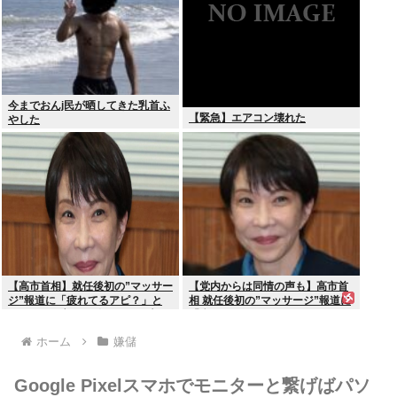
今までおんj民が晒してきた乳首ふ
【緊急】エアコン壊れた
やした
【高市首相】就任後初の”マッサー
【党内からは同情の声も】高市首
ジ”報道に「疲れてるアピ？」と
相 就任後初の”マッサージ”報道に
SNSでは一部から冷ややかな声…
「疲れてるアピ？」とSNSでは一
被災地視察”PV動画”から続く不信
部から冷ややかな声…被災地視
ホーム
嫌儲
察”PV動画”から続く不信
Google Pixelスマホでモニターと繋げばパソ