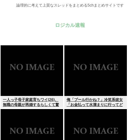
論理的に考えて上質なスレッドをまとめる5chまとめサイトです
ロジカル速報
一人っ子母子家庭育ちワイ(26)、
俺「プール行かね？」冷笑系彼女
無職の母親が再婚するらしくて驚
「お金払って水溜まりに行ってど
愕
うすんの」→こういう女と付き合
ってられる？？