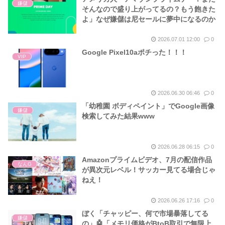
嫌儲
そんなので盛り上がってるの？もう飽きた
よ」なぜ嫌儲は尼セールに夢中になるのか
2026.07.01 12:00
0
Google Pixel10aポチった！！！
VIP
2026.06.30 06:46
0
「幼稚園 ボディペイント」でGoogle画像
嫌儲
検索してみた結果www
2026.06.28 06:15
0
Amazonプライムビデオ、7月の配信作品
なんG
が異次元レベル！サッカー見てる場合じゃ
ねえ！
2026.06.26 17:16
0
ぼく「チャッピー、何で市場暴落してる
嫌儲
の」🤖「メモリ価格がBtoB取引で無限上