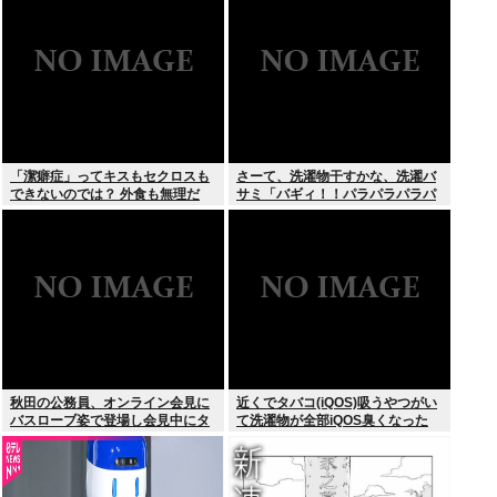
「潔癖症」ってキスもセクロスも
さーて、洗濯物干すかな、洗濯バ
できないのでは？ 外食も無理だ
サミ「バギィ！！パラパラパラパ
ろ。
ラ」
秋田の公務員、オンライン会見に
近くでタバコ(iQOS)吸うやつがい
バスローブ姿で登場し会見中にタ
て洗濯物が全部iQOS臭くなった
バコを吸う←あのさあ！