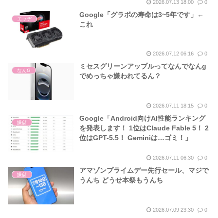
2026.07.13 18:00
0
Google「グラボの寿命は3~5年です」←
エッヂ
これ
2026.07.12 06:16
0
ミセスグリーンアップルってなんでなんg
なんG
でめっちゃ嫌われてるん？
2026.07.11 18:15
0
Google「Android向けAI性能ランキング
嫌儲
を発表します！ 1位はClaude Fable 5！ 2
位はGPT-5.5！ Geminiは…ゴミ！」
2026.07.11 06:30
0
アマゾンプライムデー先行セール、マジで
嫌儲
うんち どうせ本祭もうんち
2026.07.09 23:30
0