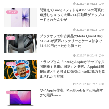
2026.07.18 08:32
0
間違えてGoogleフォトをiPhoneの写真に
エッヂ
連携しちゃって大量のエ口動画がアップロ
ードされたんやが
2026.07.18 03:02
0
ブックオフで中古美品のMeta Quest 3の
VIP
512GBが拡張バッテリーとケース付きで
31,640円だったから買った
2026.07.16 20:45
0
トランプさん「IntelとAppleがチップを共
嫌儲
同開発する事に同意」と発言。Appleは関
税回避と引き換えに強引にIntelに協力を飲
まされた可能性
2026.07.13 18:47
0
ワイApple信者、MacBookもiPadも高す
エッヂ
ぎて限界www