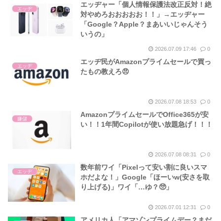
エッヂャー「個人情報保護法改正反対！絶
エッヂ
対やめろおおおおお！！」→エッヂャー
「Google？Apple？まあいいじゃんそう
いうの」
2026.07.09 17:46
0
エッヂ民がAmazonプライムセールで買っ
エッヂ
たもの教えろ😠
2026.07.08 18:53
0
AmazonプライムセールでOffice365が安
嫌儲
い！！1年間Copilotが使い放題急げ！！！
2026.07.08 08:31
0
数年前ワイ「Pixelって安い割に良いスマ
エッヂ
ホだよな！」Google「ほーいw(安さを取
り上げる)」ワイ「…ゆ？🥺」
2026.07.01 12:31
0
アメリカ人「アマゾンプライムデー？まだ