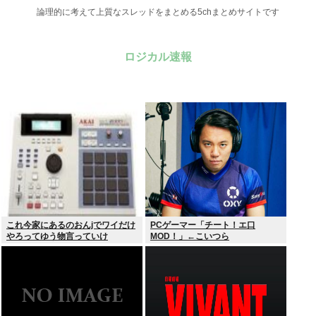
論理的に考えて上質なスレッドをまとめる5chまとめサイトです
ロジカル速報
これ今家にあるのおんjでワイだけ
PCゲーマー「チート！エ口
やろってゆう物言っていけ
MOD！」←こいつら