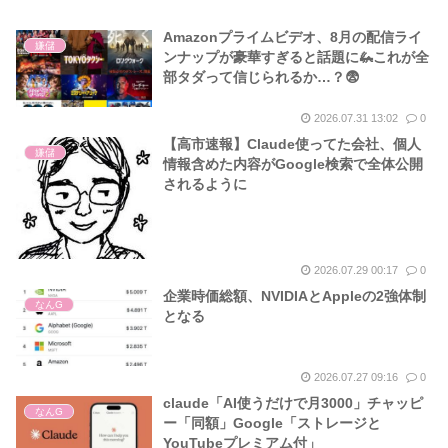
Amazonプライムビデオ、8月の配信ライ
嫌儲
ンナップが豪華すぎると話題に🦗これが全
部タダって信じられるか…？😨
2026.07.31 13:02
0
【高市速報】Claude使ってた会社、個人
嫌儲
情報含めた内容がGoogle検索で全体公開
されるように
2026.07.29 00:17
0
企業時価総額、NVIDIAとAppleの2強体制
なんG
となる
2026.07.27 09:16
0
claude「AI使うだけで月3000」チャッピ
なんG
ー「同額」Google「ストレージと
YouTubeプレミアム付」