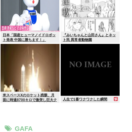
日本「国産ヒューマノイドロボッ
『みいちゃんと山田さん』とネッ
ト発表 中国に勝ちます！」
ト民 異常者動物園
youtubeで1万いいね
米スペースXのロケット残骸、月
人生で1番ワクワクした瞬間
面に時速8700キロで激突し巨大ク
レーター形成か…専門家「宇宙ご
み処分に無頓着」
GAFA