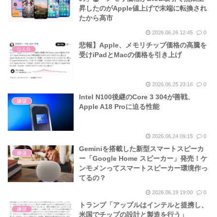
昇したのがApple値上げで末端に転換され
たから高市
2026.06.26 12:45
0
悲報】Apple、メモリチップ価格の高騰を
なんG
受けiPadとMacの価格を引き上げ
2026.06.25 23:16
0
Intel N100後継のCore 3 304が善戦、
嫌儲
Apple A18 Proに迫る性能
2026.06.24 09:15
0
Geminiを搭載した新型スマートスピーカ
嫌儲
ー「Google Home スピーカー」発売！ケ
ンモメンってスマートスピーカー環境作っ
てるの？
2026.06.19 19:00
0
トランプ「アップルはインテルと提携し、
嫌儲
米国でチップの設計と製造を行う」