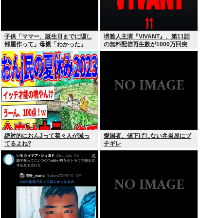
子供「ママー、誕生日までに隠し
堺雅人主演『VIVANT』、第11話
部屋作って」母親「わかった」
の無料配信再生数が1000万回突
破！ TVerお気に入り登録者数は
300万超えでTBS連ドラ歴代トッ
プ
絶対的におんJって着々人が減っ
愛国者、値下げしない弁当屋にブ
てるよね?
チギレ