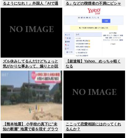
るようになれ！」外国人「AIで通
る」などの喫煙者の不満にピシャ
訳アプリ使えばいいじゃん」
リ 「じゃあやめれば？タバコなん
て家でだけ吸ってればいい」
ズル休みしてるんだけどちょっと
【超速報】Yahoo、めっちゃ軽く
気がかりな事あって、煽りとか説
なる
教とか抜きに客観的意見くれる人
だけきてくれ
【熊本地震】 小学校の真下に"未
ここって恋愛相談にはのってくれ
知の断層" 地震で姿を現す グラウ
るんか？
ンドに地割れ校舎に亀裂 八代市