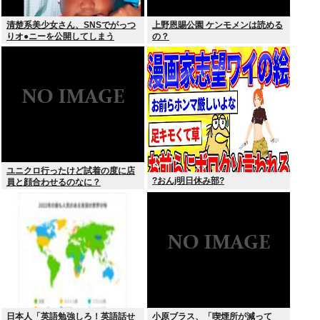
清楚系美少女さん、SNSでがっつ
上野恩賜公園 ケンモメンは読める
りオ●ニーを公開してしまう
の？
ユニクロ行ったけど試着の度に店
?おんj明日休み部?
員と顔合わせるのなに？
日本人「英語勉強しろ！英語話せ
小原ブラス、「喫煙所が減って