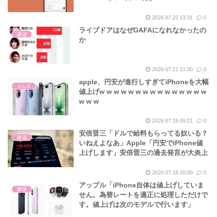
2026.07.22 13:31
0
ライブドアはなぜGAFAになれなかったの
嫌儲
か
2026.07.21 21:00
0
apple、円安が進行しすぎてiPhoneを大幅
なんG
値上げw w w w w w w w w w w w w w w
w w w
2026.07.19 09:21
0
安倍晋三「ドルで給料もらってる奴いる？
嫌儲
いねえよなあ」Apple「円安でiPhone値
上げします」安倍晋三の過去発言が大炎上
2026.07.18 20:00
0
アップル「iPhone自体は値上げしていま
嫌儲
せん。為替レートを適正に処理しただけで
す。値上げは次のモデルで行います」