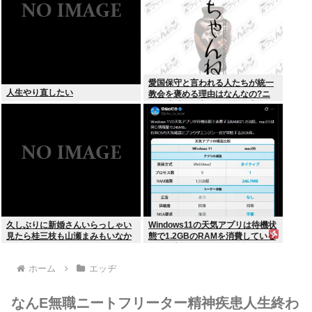
愛国保守と言われる人たちが統一
人生やり直したい
教会を褒める理由はなんなの?ニ
ュー速愛国保守は統一教会褒めて
る人が多い
久しぶりに新婚さんいらっしゃい
Windows11の天気アプリは待機状
見たら桂三枝も山瀬まみもいなか
態で1.2GBのRAMを消費している
った
ことが判明www
ホーム
エッヂ
なんE無職ニートフリーター精神疾患人生終わ