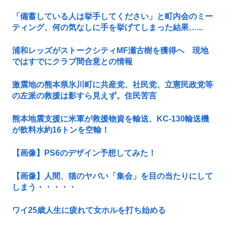
「備蓄している人は挙手してください」と町内会のミー
ティング、何の気なしに手を挙げてしまった結果…...
浦和レッズがストークシティMF瀬古樹を獲得へ 現地
ではすでにクラブ間合意との情報
激震地の熊本県氷川町に共産党、社民党、立憲民政党等
の左派の救援は影すら見えず。住民苦言
熊本地震支援に米軍が救援物資を輸送、KC-130輸送機
が飲料水約16トンを空輸！
【画像】PS6のデザイン予想してみた！
【画像】人間、猫のヤバい「集会」を目の当たりにして
しまう・・・・・
ワイ25歳人生に疲れて女ホルを打ち始める