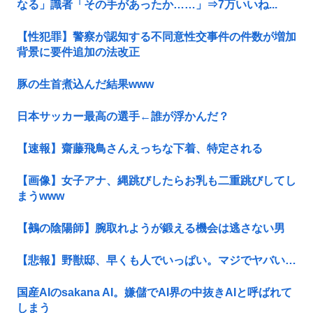
なる」識者「その手があったか……」⇒7万いいね...
【性犯罪】警察が認知する不同意性交事件の件数が増加
背景に要件追加の法改正
豚の生首煮込んだ結果www
日本サッカー最高の選手←誰が浮かんだ？
【速報】齋藤飛鳥さんえっちな下着、特定される
【画像】女子アナ、縄跳びしたらお乳も二重跳びしてし
まうwww
【鵺の陰陽師】腕取れようが鍛える機会は逃さない男
【悲報】野獣邸、早くも人でいっぱい。マジでヤバい…
国産AIのsakana AI。嫌儲でAI界の中抜きAIと呼ばれて
しまう