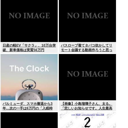
野良AI
れた」
日産の軽EV「サクラ」、10万台突
バスローブ着てタバコ吹かしてリ
破、新車価格は実質56万円
モート会議する動画作ろうと思っ
てるんだが
バルミューダ、スマホ撤退から3
【画像】小島瑠璃子さん、太る。
年…次の一手は6万円の「入眠時
「悲しいお知らせです。人生最高
計」
体重更新しました！デニムがきつ
いw」