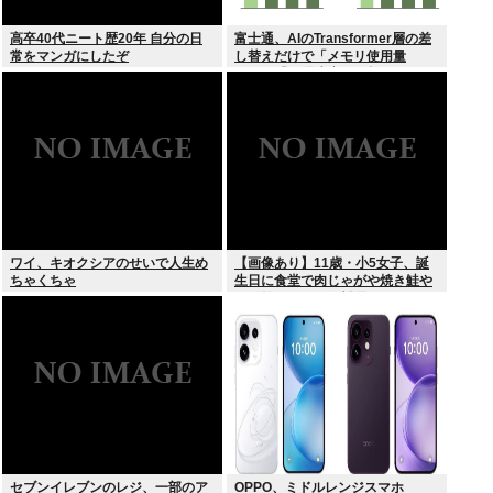
高卒40代ニート歴20年 自分の日
富士通、AIのTransformer層の差
常をマンガにしたぞ
し替えだけで「メモリ使用量
1/10」「処理速度475倍」になる
魔改造を発表
ワイ、キオクシアのせいで人生め
【画像あり】11歳・小5女子、誕
ちゃくちゃ
生日に食堂で肉じゃがや焼き鮭や
玉子焼きなど一品料理をオジサン
みたいに食べる
セブンイレブンのレジ、一部のア
OPPO、ミドルレンジスマホ