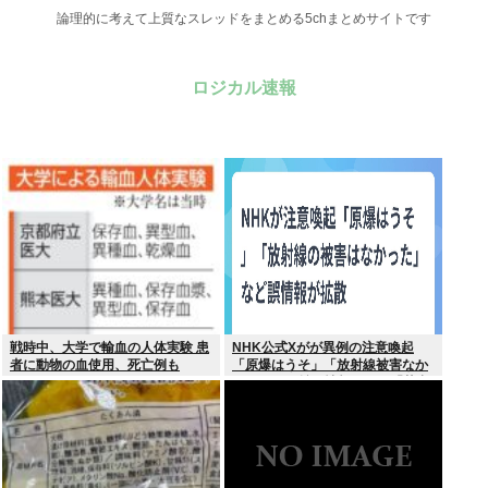
論理的に考えて上質なスレッドをまとめる5chまとめサイトです
ロジカル速報
戦時中、大学で輸血の人体実験 患
NHK公式Xがが異例の注意喚起
者に動物の血使用、死亡例も
「原爆はうそ」「放射線被害なか
った」SNS拡散情報めぐり「荒唐
無稽」