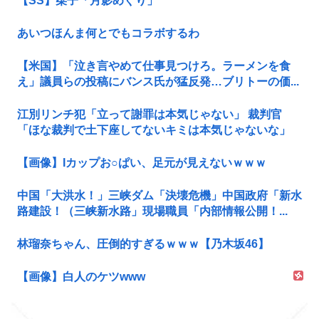
【SS】栞子「月影めぐり」
あいつほんま何とでもコラボするわ
【米国】「泣き言やめて仕事見つけろ。ラーメンを食
え」議員らの投稿にバンス氏が猛反発…ブリトーの価...
江別リンチ犯「立って謝罪は本気じゃない」 裁判官
「ほな裁判で土下座してないキミは本気じゃないな」
【画像】Iカップお○ぱい、足元が見えないｗｗｗ
中国「大洪水！」三峡ダム「決壊危機」中国政府「新水
路建設！（三峡新水路」現場職員「内部情報公開！...
林瑠奈ちゃん、圧倒的すぎるｗｗｗ【乃木坂46】
【画像】白人のケツwww