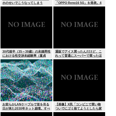
ホのせいでこうなってしまう
「OPPO Reno16 5G」を発表。4
つの5000万画素カメラを搭載し、
片手でも操作しやすい小型モデル
に
30代後半（35～39歳）の未婚男性
通販でアイス買ったんだけど、こ
における性交渉未経験率（童貞
れって普通にスーパーで買ったほ
率）が約26%（4人に1人）
うが安くないか？
お前らかLANケーブルで首を吊る
【画像】X民「コンビニで買い物
日が来た2030年ネット崩壊。すべ
ついでにゴミ捨てようとしたら家
ての公開鍵を無効化するQデイ。
庭ゴミの持ち込みはダメって言わ