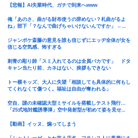
【悲報】AI失業時代、ガチで到来へwww
俺「あのさ、曲がる財布使うの辞めない？札曲がるよ
ね」部下「？なんで曲げちゃいけないんですか」 ←...
ジャンポケ斎藤の意見を誰も信じずにエッヂ全体が女を
信じる空気感、怖すぎる
刺青の彫り師「スミ入れてるのは全員バカです」 ドタ
キャン当たり前、カネはない、挨拶もできない
トー横キッズ、大人に失望「相談しても具体的に何もし
てくれなくて傷つく。福祉は自由が奪われる」
空自、謎の未確認大型ミサイルを搭載しテスト飛行…
「25式地対艦誘導弾」空中発射型が初めて姿を見せ...
【動画】イッヌ、煽ってしまう