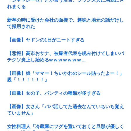
「シャトレーゼ」とか言う店名、フランス人に馬鹿にさ
れまくる
新卒の時に受けた会社の面接で、趣味と地元の話だけし
て採用された
【画像】ヤドンの1日がニートすぎる
【悲報】高市おサナ、被爆者代表を睨み付けてしまいバ
チクソ炎上し始めるw w w w w w w ...
【画像】娘「ママー！ちいかわのシール貼ったよー！」
親「！！！！！！」
【画像】女の子、パンティの種類が多すぎる
【画像】女さん「パパ活してた過去なんていちいち覚え
ていません」
女性料理人「冷蔵庫にフグを置いておくと旦那が優しく