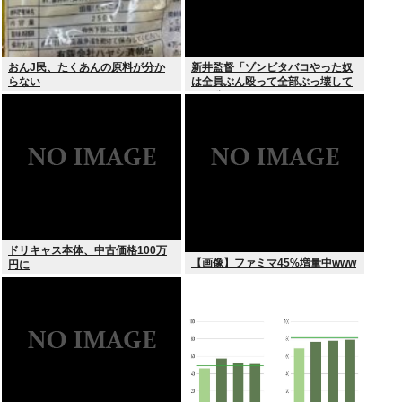
おんJ民、たくあんの原料が分か
新井監督「ゾンビタバコやった奴
らない
は全員ぶん殴って全部ぶっ壊して
から辞めたい」
ドリキャス本体、中古価格100万
【画像】ファミマ45%増量中www
円に