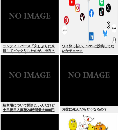
る
ランディ・バース「久しぶりに来
ワイ酔っ払い、SNSに投稿してな
日してビックリしたのが、掛布さ
いかチェック
んの髪の毛が増えていた。岡田さ
んは髪の毛がなくなってた」
駐車場について聞きたいんだけど
お盆に死んだらどうなるの？
土日祝日入庫後24時間最大800円
って日曜いれて出庫日が平日の場
合料金どうなるの