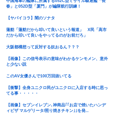
中国海軍の艦隊に所属する052C型ミサイル駆逐艦「長
春」と052D型「厦門」が編隊航行訓練！
【ヤバイコラ】闇のソナタ
蓮舫「蓮舫だから叩いて良いという報道」 X民「高市
だから叩いて良いをやってるのがお前だろ」
大阪都構想って反対する奴おるん？？？
【画像】この信号表示の意味がわかるケンモメン、意外
と少ない説
このAV女優さんで100万回抜いてる
【衝撃】全身ユニクロ民がユニクロに入店する時に思っ
てる事・・・・・
【画像】セブンイレブン､神商品｢｢お店で焼いたハンデ
ィピザ マルゲリータ/照り焼きチキン｣｣を発...