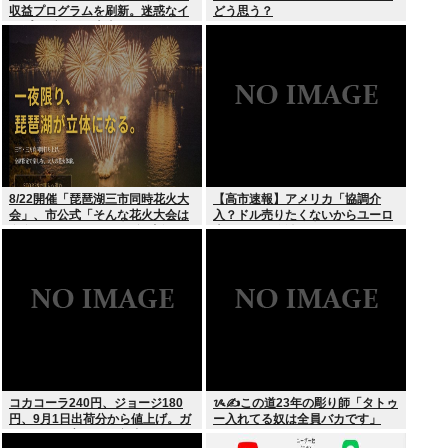
収益プログラムを刷新。迷惑なイ
どう思う？
ンプレゾンビは本当にいなくなる
のか？
8/22開催「琵琶湖三市同時花火大
【高市速報】アメリカ「協調介
会」、市公式「そんな花火大会は
入？ドル売りたくないからユーロ
存在しない」→ SNS阿鼻叫喚
売るわ」EU激怒www
コカコーラ240円、ジョージ180
ᝰ✍この道23年の彫り師「タトゥ
円、9月1日出荷分から値上げ。ガ
ー入れてる奴は全員バカです」
ソリンより高いとか意味不明すぎ