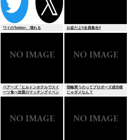
ワイのTwitter、壊れる
お盆だよ‼全員集合‼
ペアーズ「ヒルトンホテルでスイ
指輪買うのってプロポーズ成功後
ーツ食べ放題のマッチングイベン
じゃダメなん？
トやるぞ。女2500円男7000円
な」→女だけ埋まるwww