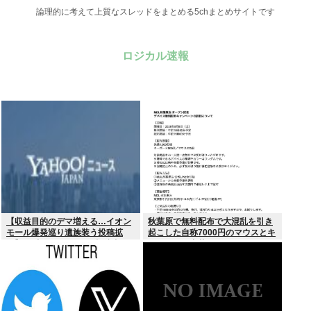
論理的に考えて上質なスレッドをまとめる5chまとめサイトです
ロジカル速報
【収益目的のデマ増える…イオン
秋葉原で無料配布で大混乱を引き
モール爆発巡り遺族装う投稿拡
起こした自称7000円のマウスとキ
散】X（旧ツイッター）投稿者
ーボード、中華サイトで1500円で
「閲覧数稼ぎや承認欲求止まらな
売られるゴミだったwww
くなった」