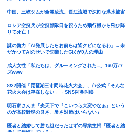
中国、三峡ダムが全開放流。長江流域で深刻な洪水被害
ロシア空挺兵が空挺部隊日を祝うため飛行機から飛び降
りて死亡！
謎の勢力「AI発展したらお前らは皆クビになるわ」→未
だかつてAIのせいで失業したG民が0人の理由
成人女性「私たちは、グルーミングされた...」160万バ
ズwww
8/22開催「琵琶湖三市同時花火大会」、市公式「そんな
花火大会は存在しない」→ SNS阿鼻叫喚
明石家さんま「炎天下で『こいつら大変やなぁ』という
のが高校野球の良さ。暑さ対策はいらない」
医者と結婚して勝ち組だったはずの専業主婦「医者と結