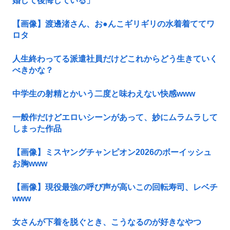
婚して後悔している」
【画像】渡邊渚さん、お●んこギリギリの水着着ててワ
ロタ
人生終わってる派遣社員だけどこれからどう生きていく
べきかな？
中学生の射精とかいう二度と味わえない快感www
一般作だけどエロいシーンがあって、妙にムラムラして
しまった作品
【画像】ミスヤングチャンピオン2026のボーイッシュ
お胸www
【画像】現役最強の呼び声が高いこの回転寿司、レベチ
www
女さんが下着を脱ぐとき、こうなるのが好きなやつ