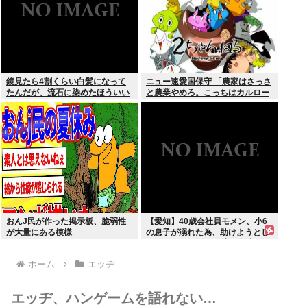
鏡見たら4割くらい白髪になって
ニュー速愛国保守 「農家はさっさ
たんだが、流石に染めたほういい
と農業やめろ。こっちはカルロー
の ？半分おじいちゃんでドン引き
ズでいいんだから。農業されたら
したわ
迷惑だ」
おんJ民が作った掲示板、脆弱性
【愛知】40歳会社員モメン、小6
が大量にある模様
の息子が溺れた為、助けようとし
て溺れる なお息子は妻が救出
ホーム
エッヂ
エッヂ、ハンゲームを語れない…