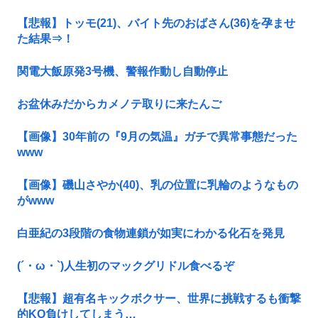
【悲報】トッモ(21)、バイト先のおばさん(36)を孕ませ
た結果⇒！
関電大飯原発3号機、警報作動し自動停止
お盆休みだからカメノテ取りに来たんご
【画像】30年前の『9月の気温』ガチで異常事態だった
www
【画像】磯山さやか(40)、乳の位置に乳輪のようなもの
がwww
白亜紀の3段階の食物連鎖が如実にわかる化石を発見
(´・ω・`)人生初のマックグリドル食べるぞ
【悲報】超有名キックボクサー、世界に挑戦するも衝撃
的KO負けしてしまう…