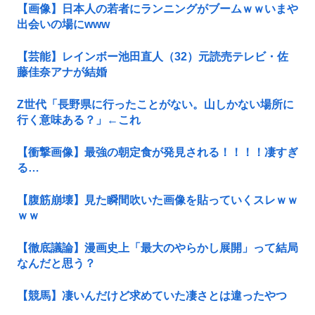
【画像】日本人の若者にランニングがブームｗｗいまや
出会いの場にwww
【芸能】レインボー池田直人（32）元読売テレビ・佐
藤佳奈アナが結婚
Z世代「長野県に行ったことがない。山しかない場所に
行く意味ある？」←これ
【衝撃画像】最強の朝定食が発見される！！！！凄すぎ
る…
【腹筋崩壊】見た瞬間吹いた画像を貼っていくスレｗｗ
ｗｗ
【徹底議論】漫画史上「最大のやらかし展開」って結局
なんだと思う？
【競馬】凄いんだけど求めていた凄さとは違ったやつ