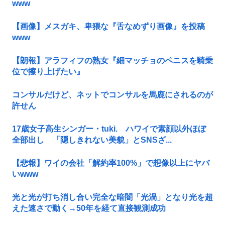
www
【画像】メスガキ、卑猥な『舌なめずり画像』を投稿
www
【朗報】アラフィフの熟女『細マッチョのペニスを騎乗
位で擦り上げたい』
コンサルだけど、ネットでコンサルを馬鹿にされるのが
許せん
17歳女子高生シンガー・tuki. ハワイで素顔以外ほぼ
全部出し 「隠しきれない美貌」とSNSざ...
【悲報】ワイの会社「解約率100%」で想像以上にヤバ
いwww
光と光が打ち消し合い完全な暗闇「光渦」となり光を超
えた速さで動く→50年を経て直接観測成功