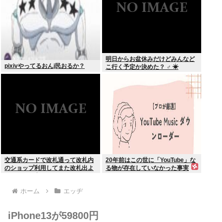
明日からお盆休みだけどみんなど
pixivやってるおんj民おるか？
こ行く予定か決めた？ ‍♂ ☀
交通系カードで改札通って改札内
20年前はこの世に「YouTube」な
のショップ利用してまた改札出よ
る物が存在していなかった事実
うとしたら出られなくてワロタ
ホーム
エッヂ
iPhone13が59800円