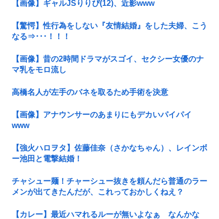
【画像】ギャルJSりりぴ(12)、近影www
【驚愕】性行為をしない『友情結婚』をした夫婦、こう
なる⇒･･･！！！
【画像】昔の2時間ドラマがスゴイ、セクシー女優のナ
マ乳をモロ流し
高橋名人が左手のバネを取るため手術を決意
【画像】アナウンサーのあまりにもデカいパイパイ
www
【強火ハロヲタ】佐藤佳奈（さかなちゃん）、レインボ
ー池田と電撃結婚！
チャシュー麺！チャーシュー抜きを頼んだら普通のラー
メンが出てきたんだが、これっておかしくねえ？
【カレー】最近ハマれるルーが無いよなぁ なんかな