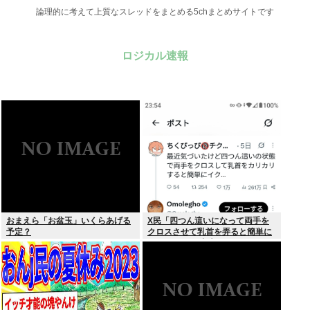
論理的に考えて上質なスレッドをまとめる5chまとめサイトです
ロジカル速報
おまえら「お盆玉」いくらあげる
X民「四つん這いになって両手を
予定？
クロスさせて乳首を弄ると簡単に
イケる」 これ出来ないヤツはゲイ