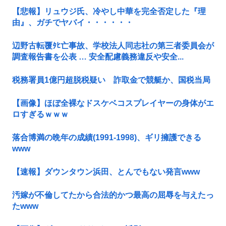
【悲報】リュウジ氏、冷やし中華を完全否定した『理
由』、ガチでヤバイ・・・・・・
辺野古転覆ﾀﾋ亡事故、学校法人同志社の第三者委員会が
調査報告書を公表 … 安全配慮義務違反や安全...
税務署員1億円超脱税疑い 詐取金で競艇か、国税当局
【画像】ほぼ全裸なドスケベコスプレイヤーの身体がエ
ロすぎるｗｗｗ
落合博満の晩年の成績(1991-1998)、ギリ擁護できる
www
【速報】ダウンタウン浜田、とんでもない発言www
汚嫁が不倫してたから合法的かつ最高の屈辱を与えたっ
たwww