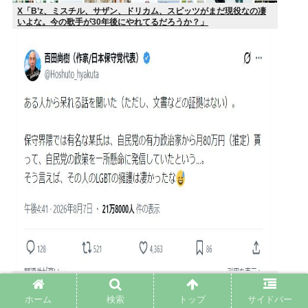
X「B’z、ミスチル、サザン、ドリカム、スピッツがまだ現役なの凄
いよな。今の歌手が30年後にやれてるだろうか？」
百田尚樹、保守著名インフルエンサーへの自民党献金疑惑を投稿し炎
上
ホーム
検索
トップ
サイドバー