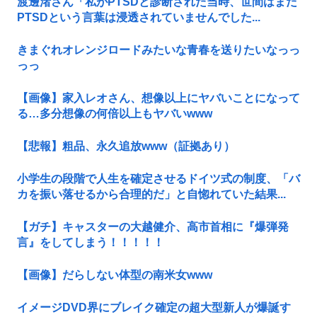
渡邊渚さん「私がPTSDと診断された当時、世間はまだ
PTSDという言葉は浸透されていませんでした...
きまぐれオレンジロードみたいな青春を送りたいなっっ
っっ
【画像】家入レオさん、想像以上にヤバいことになって
る…多分想像の何倍以上もヤバいwww
【悲報】粗品、永久追放www（証拠あり）
小学生の段階で人生を確定させるドイツ式の制度、「バ
カを振い落せるから合理的だ」と自惚れていた結果...
【ガチ】キャスターの大越健介、高市首相に『爆弾発
言』をしてしまう！！！！！
【画像】だらしない体型の南米女www
イメージDVD界にブレイク確定の超大型新人が爆誕す