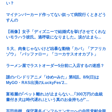
い？
マイナンバーカード作ってない奴って病院行くときどう
すんの
【画像】女子「ディズニーで結婚式を挙げさせてくれな
いモラハラ彼氏。過呼吸になりました。涙が止まら...
５大、肉食じゃないけど凶暴な動物「カバ」「アフリカ
ゾウ」「バッファロー」「コーカサスオオカブト」
ラーメン屋でラストオーダー5分前に入店するの迷惑？
謎のバンドリアニメ「ゆめ∞みた」第8話。8/9(日)は
MyGO・RAS出演のLuckyFes’2...
富裕層の｢ペット離れ｣が止まらない…｢300万円の血統
書付き犬は時代遅れ｣という真のお金持ちが"...
百田尚樹、保守著名インフルエンサーへの自民党献金疑