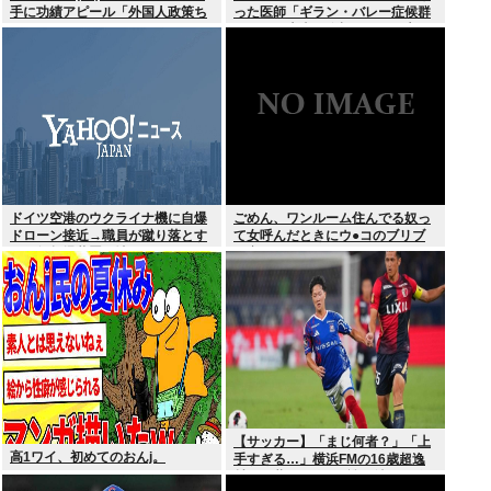
手に功績アピール「外国人政策ち
った医師「ギラン・バレー症候群
ゃんとやってます」www
になって本当に絶望。死んだ方が
良かったと思った」
ドイツ空港のウクライナ機に自爆
ごめん、ワンルーム住んでる奴っ
ドローン接近→職員が蹴り落とす
て女呼んだときにウ●コのブリブ
→偶然起爆装置が壊れセーフ
リ音どうしてんの？？
【サッカー】「まじ何者？」「上
高1ワイ、初めてのおんj。
手すぎる…」横浜FMの16歳超逸
材が開幕Jデビュー戦で魅せた”衝