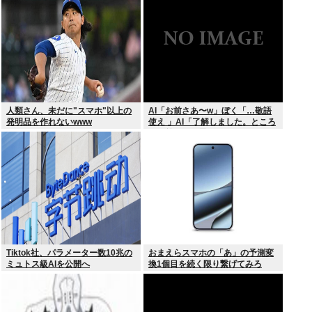
撃プレー”にSNS騒然！「すごい
才能」
人類さん、未だに"スマホ"以上の
AI「お前さあ〜w」ぼく「…敬語
発明品を作れないwww
使え 」AI「了解しました。ところ
でお前はどう思いますか？」 これ
Tiktok社、パラメーター数10兆の
おまえらスマホの「あ」の予測変
ミュトス級AIを公開へ
換1個目を続く限り繋げてみろ
www