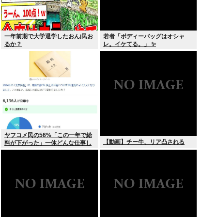
一年前期で大学退学したおんj民お
若者「ボディーバッグはオシャ
るか？
レ。イケてる。」 ✨
ヤフコメ民の56%「この一年で給
【動画】チー牛、リア凸される
料が下がった」一体どんな仕事し
てんだよこいつら！？