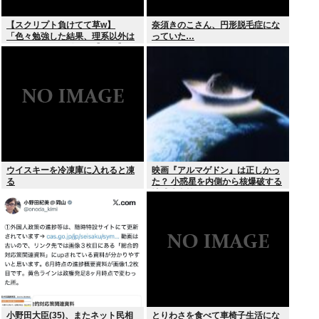
【スクリプト負けてて草w】
奈須きのこさん、円形脱毛症にな
「色々勉強した結果、理系以外は
っていた…
エラー品だと気付いた【ガチ】」
について、もっと具体的に話そう
か
ウイスキーを冷凍庫に入れると凍
映画『アルマゲドン』は正しかっ
る
た？ 小惑星を内側から核爆破する
地球防衛策
小野田大臣(35)、またネット民相
とりわさを食べて車椅子生活にな