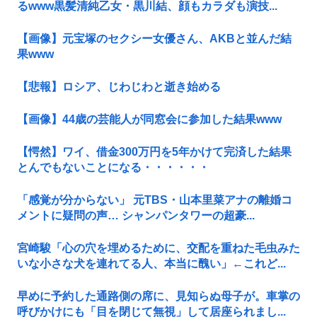
るwww黒髪清純乙女・黒川結、顔もカラダも演技...
【画像】元宝塚のセクシー女優さん、AKBと並んだ結
果www
【悲報】ロシア、じわじわと逝き始める
【画像】44歳の芸能人が同窓会に参加した結果www
【愕然】ワイ、借金300万円を5年かけて完済した結果
とんでもないことになる・・・・・・
「感覚が分からない」 元TBS・山本里菜アナの離婚コ
メントに疑問の声… シャンパンタワーの超豪...
宮崎駿「心の穴を埋めるために、交配を重ねた毛虫みた
いな小さな犬を連れてる人、本当に醜い」←これど...
早めに予約した通路側の席に、見知らぬ母子が。車掌の
呼びかけにも「目を閉じて無視」して居座られまし...