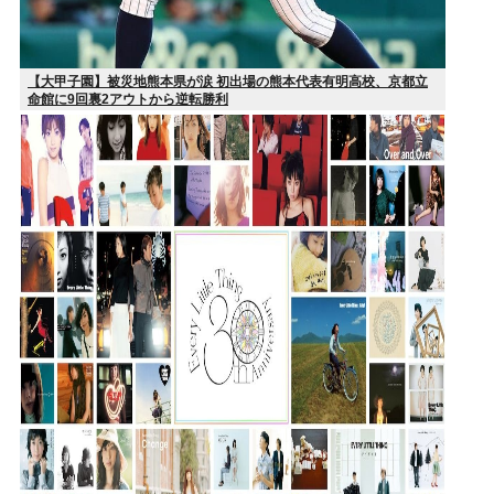
【大甲子園】被災地熊本県が涙 初出場の熊本代表有明高校、京都立
命館に9回裏2アウトから逆転勝利