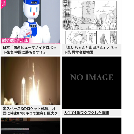
日本「国産ヒューマノイドロボッ
『みいちゃんと山田さん』とネッ
ト発表 中国に勝ちます！」
ト民 異常者動物園
youtubeで1万いいね
米スペースXのロケット残骸、月
人生で1番ワクワクした瞬間
面に時速8700キロで激突し巨大ク
レーター形成か…専門家「宇宙ご
み処分に無頓着」