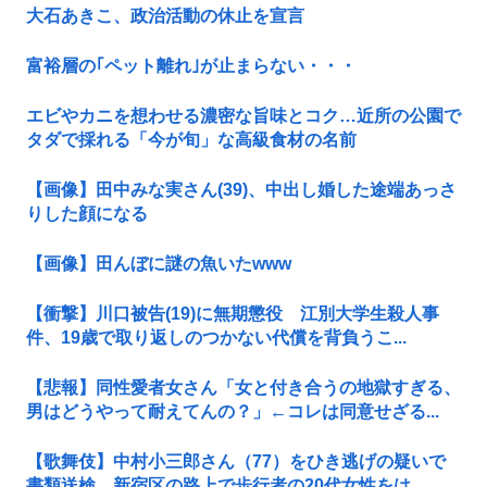
大石あきこ、政治活動の休止を宣言
富裕層の｢ペット離れ｣が止まらない・・・
エビやカニを想わせる濃密な旨味とコク…近所の公園で
タダで採れる「今が旬」な高級食材の名前
【画像】田中みな実さん(39)、中出し婚した途端あっさ
りした顔になる
【画像】田んぼに謎の魚いたwww
【衝撃】川口被告(19)に無期懲役 江別大学生殺人事
件、19歳で取り返しのつかない代償を背負うこ...
【悲報】同性愛者女さん「女と付き合うの地獄すぎる、
男はどうやって耐えてんの？」←コレは同意せざる...
【歌舞伎】中村小三郎さん（77）をひき逃げの疑いで
書類送検 新宿区の路上で歩行者の20代女性をは...