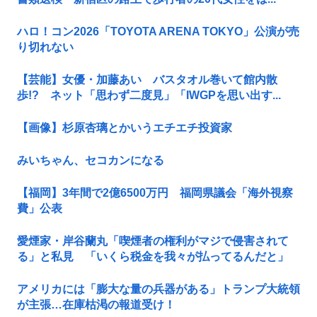
ハロ！コン2026「TOYOTA ARENA TOKYO」公演が売
り切れない
【芸能】女優・加藤あい バスタオル巻いて館内散
歩!? ネット「思わず二度見」「IWGPを思い出す...
【画像】杉原杏璃とかいうエチエチ投資家
みいちゃん、セコカンになる
【福岡】3年間で2億6500万円 福岡県議会「海外視察
費」公表
愛煙家・岸谷蘭丸「喫煙者の権利がマジで侵害されて
る」と私見 「いくら税金を我々が払ってるんだと」
アメリカには「膨大な量の兵器がある」トランプ大統領
が主張…在庫枯渇の報道受け！