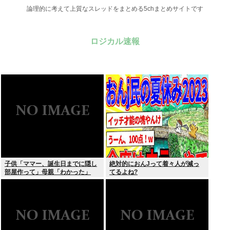
論理的に考えて上質なスレッドをまとめる5chまとめサイトです
ロジカル速報
子供「ママー、誕生日までに隠し
絶対的におんJって着々人が減っ
部屋作って」母親「わかった」
てるよね?