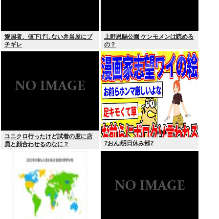
愛国者、値下げしない弁当屋にブ
上野恩賜公園 ケンモメンは読める
チギレ
の？
ユニクロ行ったけど試着の度に店
?おんj明日休み部?
員と顔合わせるのなに？