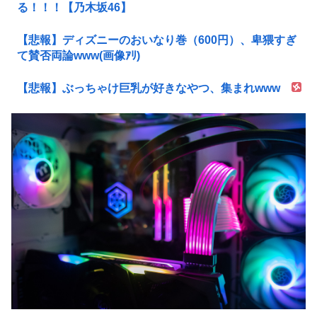
る！！！【乃木坂46】
【悲報】ディズニーのおいなり巻（600円）、卑猥すぎ
て賛否両論www(画像ｱﾘ)
【悲報】ぶっちゃけ巨乳が好きなやつ、集まれwww