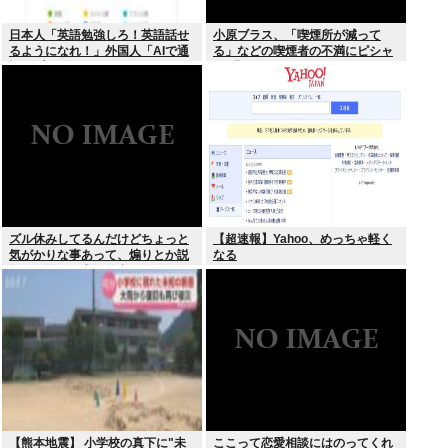
日本人「英語勉強しろ！英語話せ
小原ブラス、「喫煙所が減って
るようになれ！」外国人「AIで通
る」などの喫煙者の不満にピシャ
訳アプリ使えばいいじゃん」
リ 「じゃあやめれば？タバコなん
て家でだけ吸ってればいい」
ズル休みしてるんだけどちょっと
【超速報】Yahoo、めっちゃ軽く
気がかりな事あって、煽りとか説
なる
教とか抜きに客観的意見くれる人
だけきてくれ
【熊本地震】 小学校の真下に"未
ここって恋愛相談にはのってくれ