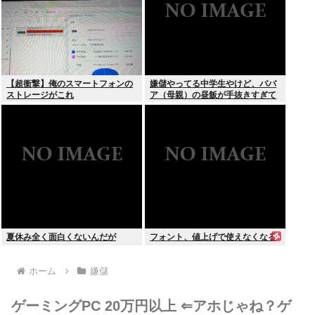
【超衝撃】俺のスマートフォンの
嫌儲やってる中学生やけど、ババ
ストレージがこれ
ア（母親）の昼飯が手抜きすぎて
キレそう
夏休み全く面白くないんだが
フォント、値上げで使えなくなる
ホーム
嫌儲
ゲーミングPC 20万円以上 ⇐アホじゃね？ゲ