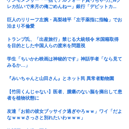
ケンモメンサー「一括でアルフォート買っちゃったwク
レカ払いで来月の俺ごめんねー」銀行「デビットカ...
巨人のリリーフ左腕・高梨雄平「左手薬指に指輪」でお
泊まり不倫愛
トランプ氏、「出産旅行」禁じる大統領令 米国籍取得
を目的とした中国人らの渡米を問題視
学生「ちいかわ映画は神秘的です」神話学者「なら見て
みるか…」
『みいちゃんと山田さん』とネット民 異常者動物園
【竹田くんじゃない】医者、腫瘍のない脳を摘出して患
者を植物状態に
友達「お前の彼女ブッサイク過ぎやろｗｗ」ワイ「だよ
なｗｗｗさっさと別れたいわｗｗｗ」