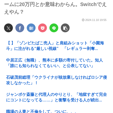
ームに20万円とか意味わからん。Switchでえ
えやん？
2024.11.10 19:55
【 】「ゾンビたばこ売人」と肩組みショット「小園海
斗」に注がれる“厳しい視線” 「レギュラー剥奪...
中居正広（無職）、熊本に多額の寄付していた。知人
「誰にも知られなくてもいい、と公表してない」
石破茂前総理「ウクライナが核放棄しなければロシア侵
攻しなかった」！
ジャンポケ斎藤と代理人のやりとり、「地獄すぎて完全
にコントになってる……」と衝撃を受ける人が続出...
職場の人妻と不倫をして、ついに、、、