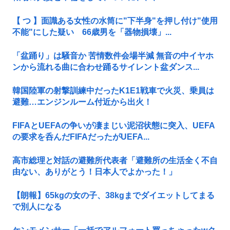
【 つ 】面識ある女性の水筒に"下半身"を押し付け"使用
不能"にした疑い 66歳男を「器物損壊」...
「盆踊り」は騒音か 苦情数件会場半減 無音の中イヤホ
ンから流れる曲に合わせ踊るサイレント盆ダンス...
韓国陸軍の射撃訓練中だったK1E1戦車で火災、乗員は
避難…エンジンルーム付近から出火！
FIFAとUEFAの争いが凄まじい泥沼状態に突入、UEFA
の要求を呑んだFIFAだったがUEFA...
高市総理と対話の避難所代表者「避難所の生活全く不自
由ない、ありがとう！日本人でよかった！」
【朗報】65kgの女の子、38kgまでダイエットしてまる
で別人になる