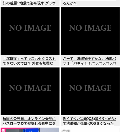
知の断層" 地震で姿を現す グラウ
るんか？
ンドに地割れ校舎に亀裂 八代市
「潔癖症」ってキスもセクロスも
さーて、洗濯物干すかな、洗濯バ
できないのでは？ 外食も無理だ
サミ「バギィ！！パラパラパラパ
ろ。
ラ」
秋田の公務員、オンライン会見に
近くでタバコ(iQOS)吸うやつがい
バスローブ姿で登場し会見中にタ
て洗濯物が全部iQOS臭くなった
バコを吸う←あのさあ！