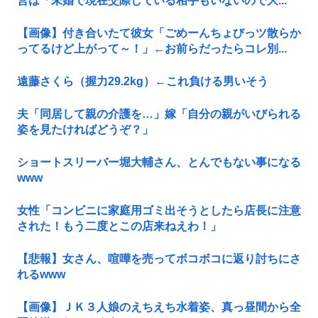
営は「未婚で現在交際している相手もいないので大...
【画像】付き合いたて彼女「ごめーんちょびっツ散らか
ってるけど上がって～！」←お前らだったらコレ別...
遠藤さくら（握力29.2kg）←これ負ける男いそう
夫「同居して親の介護を…」嫁「自分の親がいびられる
姿を見たければどうぞ？」
ショートスリーバー堀大輔さん、とんでもない事になる
www
女性「コンビニに家庭用ゴミ出そうとしたら店長に注意
された！もう二度とこの店来ねえわ！」
【悲報】女さん、喧嘩を売ってボコボコに返り討ちにさ
れるwww
【画像】ＪＫ３人娘のえちえち水着姿、真っ昼間から全