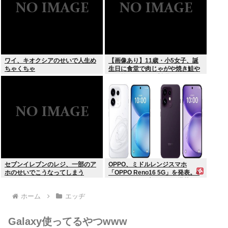
ワイ、キオクシアのせいで人生め
【画像あり】11歳・小5女子、誕
ちゃくちゃ
生日に食堂で肉じゃがや焼き鮭や
玉子焼きなど一品料理をオジサン
みたいに食べる
セブンイレブンのレジ、一部のア
OPPO、ミドルレンジスマホ
ホのせいでこうなってしまう
「OPPO Reno16 5G」を発表。4
つの5000万画素カメラを搭載し、
片手でも操作しやすい小型モデル
ホーム
エッヂ
に
Galaxy使ってるやつwww