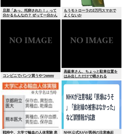
旦那「あっ、托卵された！」って
もうモトローラの3万円スマホで
分かるもんなの？ ぜってー分かん
よくないか
ないだろ。
高級車さん、ちょっと駐車位置を
コンビニでパンツ買うやつwww
はみ出しただけで晒される
wwwWwwWWw
戦時中、大学で輸血の人体実験 患
NHK公式Xがが異例の注意喚起