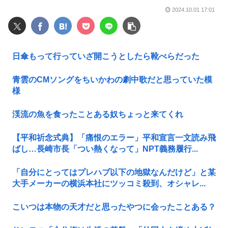
2024.10.01 17:01
日傘もって行っていざ開こうとしたら靴べらだった
青雲のCMソングをちいかわの劇中歌だと思っていた模
様
渓流の魚を食ったことある奴ちょっと来てくれ
【平和祈念式典】「痛恨のエラー」平和宣言一文読み飛
ばし…長崎市長「つい熱くなって」NPT義務履行...
「自分にとってはプレハブ以下の地獄なんだけど」と某
大手メーカーの横浜本社にツッコミ殺到、オシャレ...
こいつは本物の天才だと思ったやつに会ったことある？