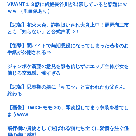
VIVANT１３話に錦鯉長谷川が出演していると話題にｗ
ｗｗ （※画像あり）
【悲報】花火大会、詐欺扱いされ大炎上中！琵琶湖三市
とも「知らない」と公式声明⇒！
【衝撃】闇バイトで無期懲役になってしまった若者のお
手紙が公開される⇒
ジャンポケ斎藤の意見を誰も信じずにエッヂ全体が女を
信じる空気感、怖すぎる
【悲報】思春期の娘に『キモッ』と言われたお父さん、
終わる
【画像】TWICEモモ(30)、即勃起してまう衣装を着てし
まうwww
飛行機の貨物として運ばれる猫たち全てに愛情を注ぐ係
員の姿に感動