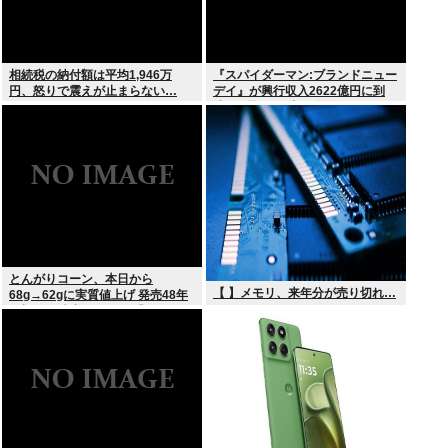
相続税の納付額は平均1,946万
『スパイダーマン:ブランドニュー
円、怒りで震えが止まらない…
デイ』が興行収入2622億円に到
達！2週目も好調に推移へ
とんがりコーン、本日から
【 】メモリ、来年分が売り切れ…
68g→62gに実質値上げ 発売48年
で初の箱縮小 メーカー「CO2も
1067トン削減できます笑」