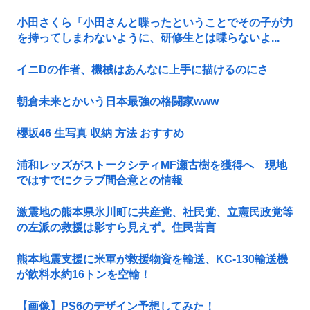
小田さくら「小田さんと喋ったということでその子が力
を持ってしまわないように、研修生とは喋らないよ...
イニDの作者、機械はあんなに上手に描けるのにさ
朝倉未来とかいう日本最強の格闘家www
櫻坂46 生写真 収納 方法 おすすめ
浦和レッズがストークシティMF瀬古樹を獲得へ 現地
ではすでにクラブ間合意との情報
激震地の熊本県氷川町に共産党、社民党、立憲民政党等
の左派の救援は影すら見えず。住民苦言
熊本地震支援に米軍が救援物資を輸送、KC-130輸送機
が飲料水約16トンを空輸！
【画像】PS6のデザイン予想してみた！