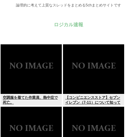
論理的に考えて上質なスレッドをまとめる5chまとめサイトです
ロジカル速報
空調服を着てた作業員、熱中症で
【コンビニエンスストア】セブン
死亡。
イレブン（7-11）について知って
いること