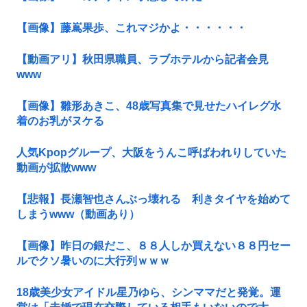
【画像】藤嶌果歩、これマジかよ・・・・・・
【動画アリ】秋田県職員、ラブホテルから記者会見
www
【画像】雛形あきこ、48歳写真集で見せたハイレグ水
着のお乳がヌケる
人気Kpopグループ、大阪をうんこ呼ばわれりしていた
動画が拡散www
【悲報】長瀬智也さんぶっ壊れる 利きタイヤを始めて
しまうwww（動画あり）
【画像】昨日の銀だこ、８８人しか買えない８８円セー
ルでクソ暑いのに大行列ｗｗｗ
18歳美少女アイドル星乃ゆら、シンママだと発覚。運