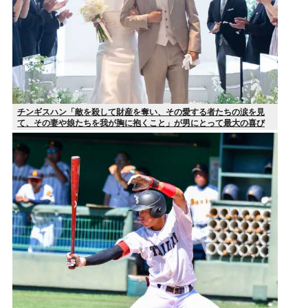
チンギスハン「敵を殺して財産を奪い、その愛する者たちの涙を見
て、その妻や娘たちを我が胸に抱くこと」が男にとって最大の喜び
だ」