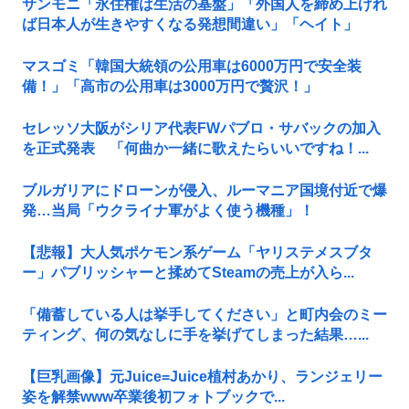
サンモニ「永住権は生活の基盤」「外国人を締め上げれ
ば日本人が生きやすくなる発想間違い」「ヘイト」
マスゴミ「韓国大統領の公用車は6000万円で安全装
備！」「高市の公用車は3000万円で贅沢！」
セレッソ大阪がシリア代表FWパブロ・サバックの加入
を正式発表 「何曲か一緒に歌えたらいいですね！...
ブルガリアにドローンが侵入、ルーマニア国境付近で爆
発…当局「ウクライナ軍がよく使う機種」！
【悲報】大人気ポケモン系ゲーム「ヤリステメスブタ
ー」パブリッシャーと揉めてSteamの売上が入ら...
「備蓄している人は挙手してください」と町内会のミー
ティング、何の気なしに手を挙げてしまった結果…...
【巨乳画像】元Juice=Juice植村あかり、ランジェリー
姿を解禁www卒業後初フォトブックで...