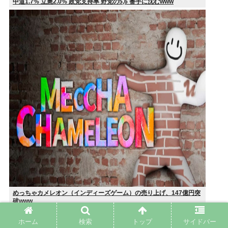
中道1.7% 立憲2.0% 政党支持率 野党の5,6 番手に沈むwww
めっちゃカメレオン（インディーズゲーム）の売り上げ、147億円突
破www
ホーム
検索
トップ
サイドバー