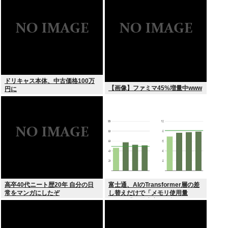
ドリキャス本体、中古価格100万
【画像】ファミマ45%増量中www
円に
高卒40代ニート歴20年 自分の日
富士通、AIのTransformer層の差
常をマンガにしたぞ
し替えだけで「メモリ使用量
1/10」「処理速度475倍」になる
魔改造を発表