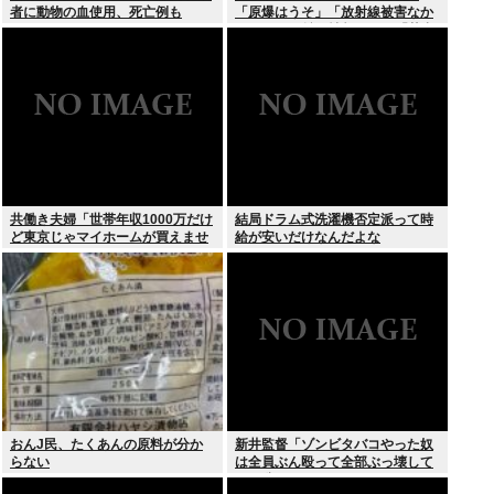
者に動物の血使用、死亡例も
「原爆はうそ」「放射線被害なか
った」SNS拡散情報めぐり「荒唐
無稽」
共働き夫婦「世帯年収1000万だけ
結局ドラム式洗濯機否定派って時
ど東京じゃマイホームが買えませ
給が安いだけなんだよな
ん 」
おんJ民、たくあんの原料が分か
新井監督「ゾンビタバコやった奴
らない
は全員ぶん殴って全部ぶっ壊して
から辞めたい」