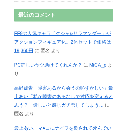
最近のコメント
FF9の人気キャラ「クジャ&サラマンダー」が
アクションフィギュア化。2体セットで価格は
19,360円
に
匿名
より
PC詳しいヤツ助けてくれんか？
に
MiCA_p
よ
り
高野被告「障害あるから会うの恥ずかしい」最
上あい「私が障害のあるなしで対応を変えると
思う？」優しいと感じガチ恋してしまう…
に
匿名
より
最上あい、マ●コにナイフを刺されて死んでい