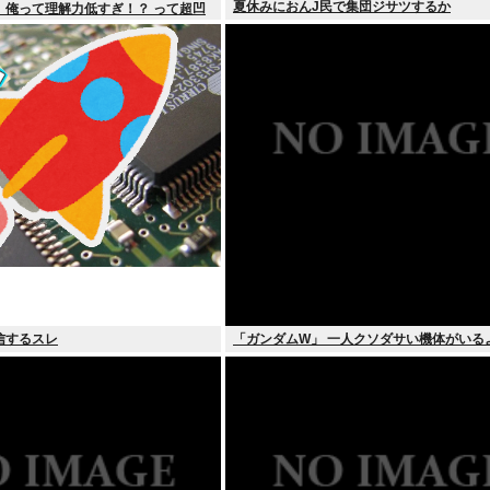
夏休みにおんJ民で集団ジサツするか
、俺って理解力低すぎ！？ って超凹
信するスレ
「ガンダムW」 一人クソダサい機体がいる