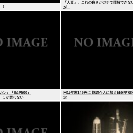
「人妻」←これの良さがガチで理解できな
！！
が…
カン』『S&P500』
円は年末149円に 協調介入に加え日銀早期
0』しか買わない
定