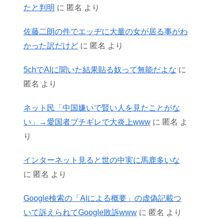
たと判明
に
匿名
より
佐藤二朗の件でエッヂに大量の女が居る事がわ
かった訳だけど
に
匿名
より
5chでAIに聞いた結果貼る奴って無能だよな
に
匿名
より
ネット民「中国嫌いで賢い人を見たことがな
い」→愛国者ブチギレで大炎上www
に
匿名
よ
り
インターネット見ると世の中実に馬鹿多いな
に
匿名
より
Google検索の「AIによる概要」の虚偽記載つ
いて訴えられてGoogle敗訴www
に
匿名
より