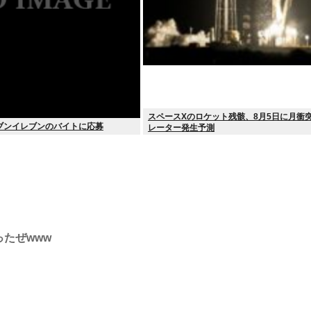
スペースXのロケット残骸、8月5日に月衝突
ブンイレブンのバイトに応募
レーター発生予測
買ったぜwww