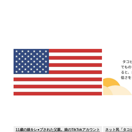
11歳の娘をレ●プされた父親。娘のTikTokアカウント
ネット民「タコ