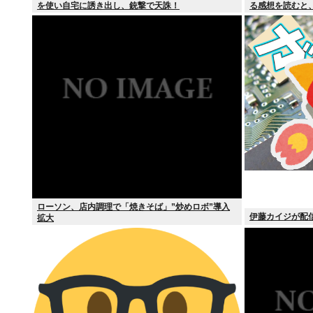
を使い自宅に誘き出し、銃撃で天誅！
る感想を読むと
む。つらい」
ローソン、店内調理で「焼きそば」”炒めロボ”導入
伊藤カイジが配
拡大