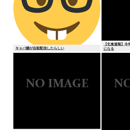
【乞食速報】今年
キャバ嬢が自殺配信したらしい
になる