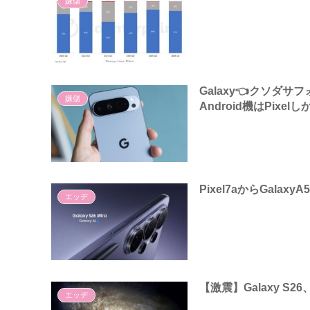
嫌儲
Galaxy👈クソダ
嫌儲
Android機はPixel
Pixel7aからGala
エッヂ
【激震】Galaxy S
エッヂ