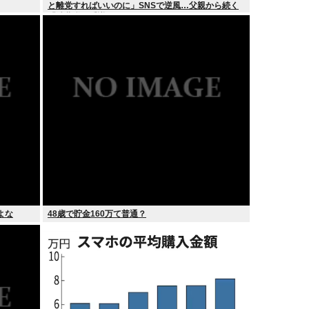
と離党すればいいのに」SNSで逆風…父親から続く
「消費税の系譜」とは
よな
48歳で貯金160万て普通？