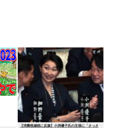
【消費税減税に反旗】小渕優子氏の主張に「さっさ