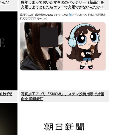
いんだ
数年しまっておいたマキタのバッテリー（新品）を
充電しようとしたらエラーで充電できないんだが！
復活させる方法教えろ
利上げ想
写真加工アプリ「SNOW」、ステマ投稿指示で措置
命令 消費者庁