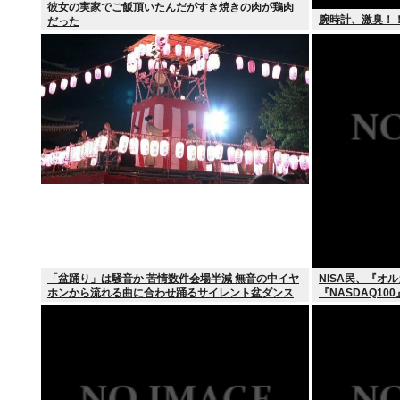
彼女の実家でご飯頂いたんだがすき焼きの肉が鶏肉
腕時計、激臭！
だった
「盆踊り」は騒音か 苦情数件会場半減 無音の中イヤ
NISA民、『オル
ホンから流れる曲に合わせ踊るサイレント盆ダンス
『NASDAQ10
も