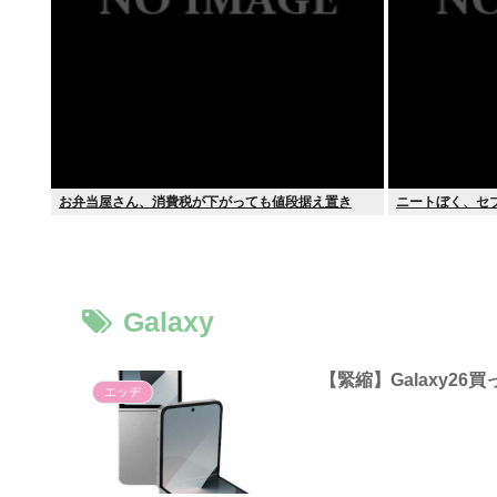
お弁当屋さん、消費税が下がっても値段据え置き
ニートぼく、セ
Galaxy
【緊縮】Galaxy26
エッヂ