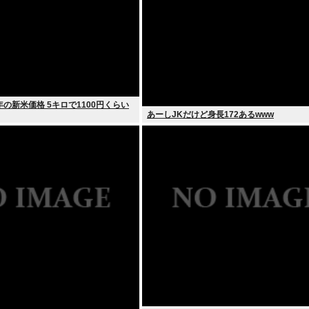
の新米価格 5キロで1100円くらい
あーしJKだけど身長172あるwww