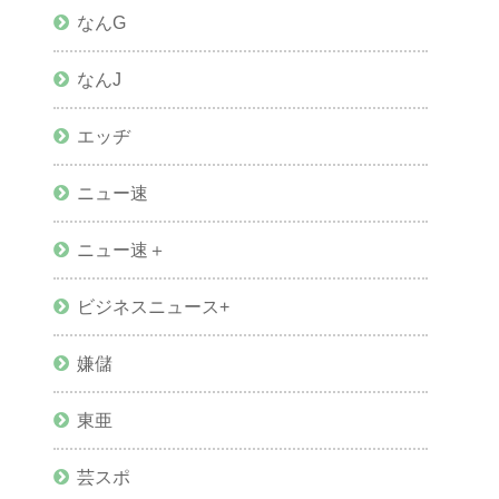
なんG
なんJ
エッヂ
ニュー速
ニュー速＋
ビジネスニュース+
嫌儲
東亜
芸スポ