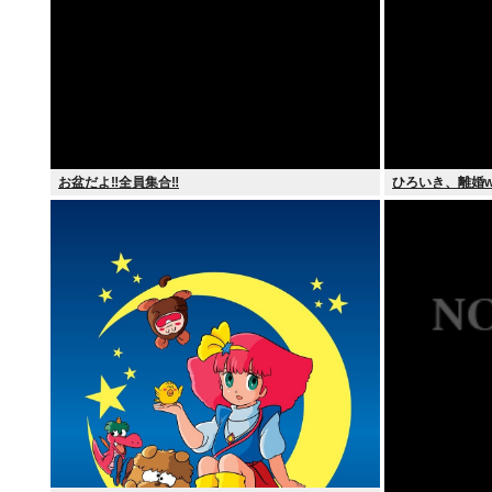
お盆だよ‼全員集合‼
ひろいき、離婚w