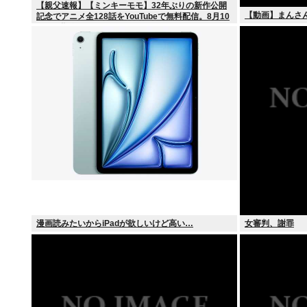
【親父速報】【ミンキーモモ】32年ぶりの新作公開
【動画】まんさ
記念でアニメ全128話をYouTubeで無料配信。8月10
日より順次スタート
漫画読みたいからiPadが欲しいけど高い…
女審判、謝罪