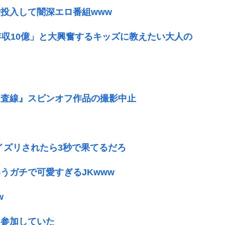
投入して闇深エロ番組www
年収10億」と大興奮するキッズに教えたい大人の
捜査線』スピンオフ作品の撮影中止
イズリされたら3秒で果てるだろ
うガチで可愛すぎるJKwww
w
に参加していた