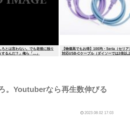
しろとは言わない。でも老後に独り
【物価高でもお得】100均・Seria（セリア
うするんだ？」俺ら「…」
対応USB-Cケーブル（ダイソーでは2倍以
げ）セリアは110円で売る
Youtuberなら再生数伸びる
2023.08.02 17:03