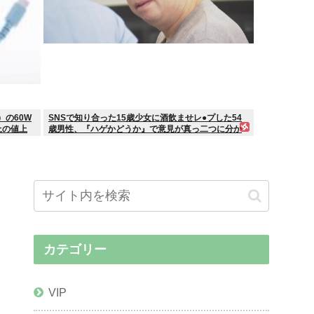
）の60W
SNSで知り合った15歳少女に酒飲ませレ●プした54
上の値上
歳男性、『ハゲかどうか』で意見が真っ二つに分か
れる
カテゴリー
VIP