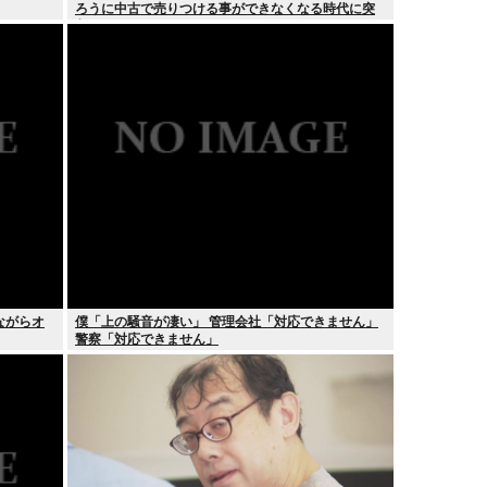
ろうに中古で売りつける事ができなくなる時代に突
入
ながらオ
僕「上の騒音が凄い」 管理会社「対応できません」
警察「対応できません」