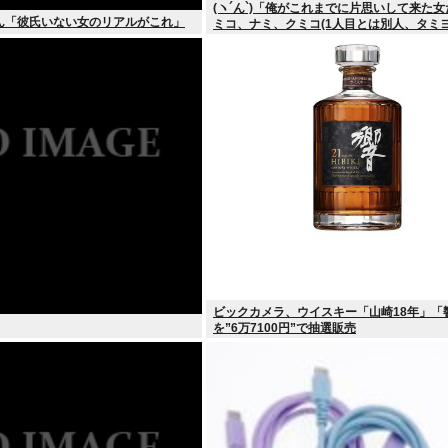
(ヽ´ん`)「俺がこれまでに片思いして来た
ん「彼氏いない女のリアルがこれ」
ミコ、ナミ、クミコ(1人目とは別人、タミ
リ、ユカリ…」
ビックカメラ、ウイスキー「山崎18年」「
を”6万7100円”で抽選販売