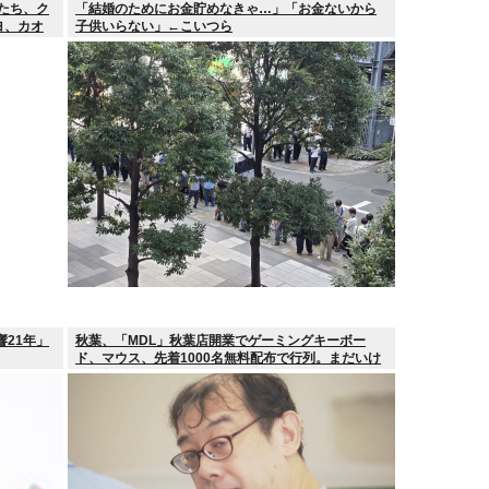
女たち、ク
「結婚のためにお金貯めなきゃ…」「お金ないから
ヨ、カオ
子供いらない」←こいつら
響21年」
秋葉、「MDL」秋葉店開業でゲーミングキーボー
ド、マウス、先着1000名無料配布で行列。まだいけ
るぞ急げ!!