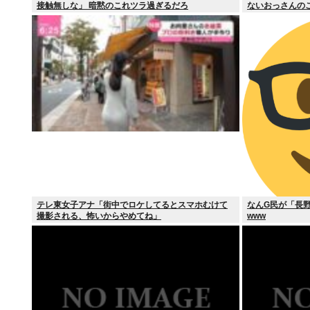
接触無しな」 暗黙のこれツラ過ぎるだろ
ないおっさんの
テレ東女子アナ「街中でロケしてるとスマホむけて
なんG民が「長
撮影される、怖いからやめてね」
www