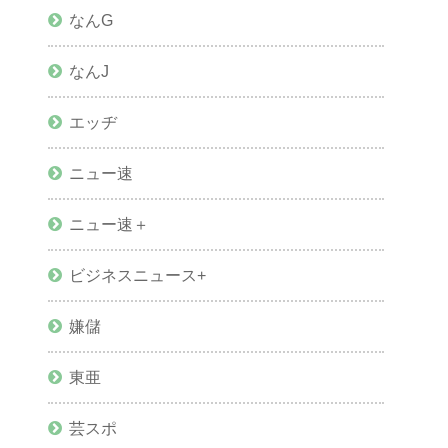
なんG
なんJ
エッヂ
ニュー速
ニュー速＋
ビジネスニュース+
嫌儲
東亜
芸スポ