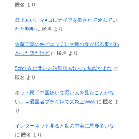
匿名
より
最上あい、マ●コにナイフを刺されて死んでい
たと判明
に
匿名
より
佐藤二朗の件でエッヂに大量の女が居る事がわ
かった訳だけど
に
匿名
より
5chでAIに聞いた結果貼る奴って無能だよな
に
匿名
より
ネット民「中国嫌いで賢い人を見たことがな
い」→愛国者ブチギレで大炎上www
に
匿名
よ
り
インターネット見ると世の中実に馬鹿多いな
に
匿名
より