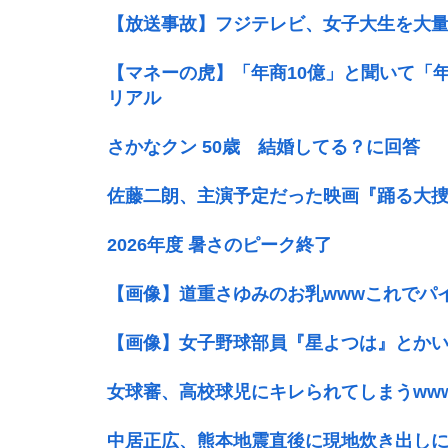
【放送事故】フジテレビ、女子大生を大量
【マネーの虎】「年商10億」と聞いて「
リアル
さかなクン 50歳 結婚してる？に回答
佐藤二朗、主演予定だった映画『踊る大
2026年度 暑さのピーク終了
【画像】道重さゆみのお乳wwwこれでパ
【画像】女子野球部員『星よつは』とかい
女球審、高校球児にキレられてしまうww
中居正広、熊本地震直後に現地炊き出し