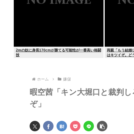
2mの奴に身長170cmが勝てる可能性が一番高い格闘
両親「もう結婚
技
はキツイぞ。ど
ホーム
嫌儲
暇空茜「キン大堀口と裁判しろ。
ぞ」