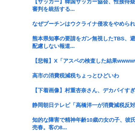
【サッカー】韓国サッカー協会、性接待疑
審判を統括する...
なぜプーチンはウクライナ侵攻をやめら
熊本県知事の要請をガン無視したTBS、
配慮しない報道...
【悲報】X「アスペの検査した結果wwww
高市の消費税減税ちょっとひどいわ
【下着画像】村重杏奈さん、デカパイすぎ
静岡朝日テレビ「高橋洋一が消費減税反
知的な障害で精神年齢10歳の女の子、彼
売春。客の8...