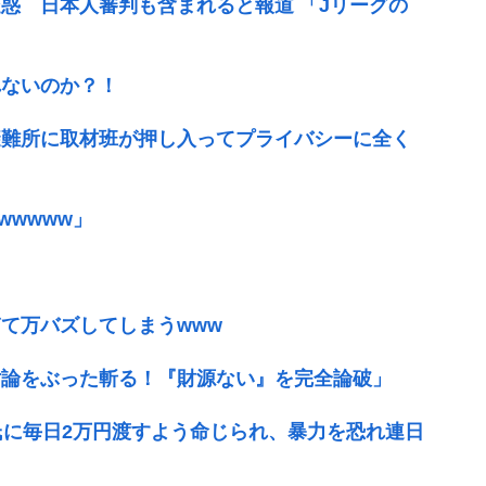
惑 日本人審判も含まれると報道 「Jリーグの
れないのか？！
避難所に取材班が押し入ってプライバシーに全く
wwwww」
て万バズしてしまうwww
対論をぶった斬る！『財源ない』を完全論破」
氏に毎日2万円渡すよう命じられ、暴力を恐れ連日