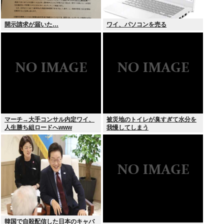
開示請求が届いた…
ワイ、パソコンを売る
マーチ→大手コンサル内定ワイ、
被災地のトイレが臭すぎて水分を
人生勝ち組ロードへwww
我慢してしまう
韓国で自殺配信した日本のキャバ