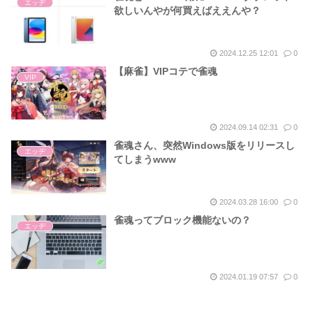
エッヂ
欲しいんやが何買えばええんや？
2024.12.25 12:01
0
【麻雀】VIPコテで雀魂
VIP
2024.09.14 02:31
0
雀魂さん、突然Windows版をリリースし
エッヂ
てしまうwww
2024.03.28 16:00
0
雀魂ってブロック機能ないの？
エッヂ
2024.01.19 07:57
0