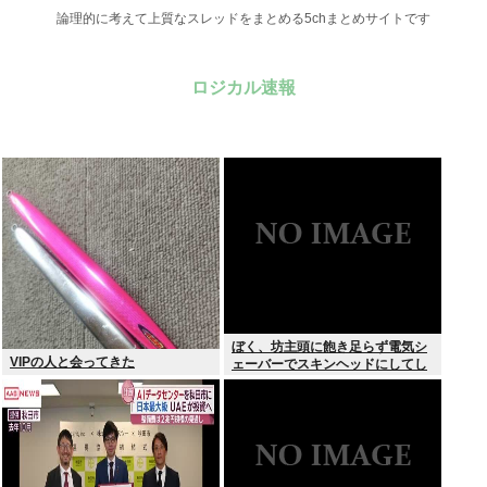
論理的に考えて上質なスレッドをまとめる5chまとめサイトです
ロジカル速報
ぼく、坊主頭に飽き足らず電気シ
VIPの人と会ってきた
ェーバーでスキンヘッドにしてし
まう