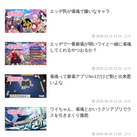
エッヂ民が雀魂で嫌いなキャラ
エッヂ
2026.02.11 14:16
0
エッヂで一番麻雀が弱いワイと一緒に雀魂
エッヂ
してくれるやつおるか？
2025.11.03 22:31
0
雀魂って麻雀アプリNo1だけど割と出来悪
エッヂ
いよな
2025.08.19 12:15
0
ワイちゃん、雀魂とかいうクソアプリでラ
エッヂ
スを引きまくり激怒
2025.06.05 17:00
0