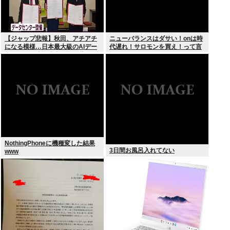
【ジャップ悲報】秋田、アチアチ
ニューバランスはダサい！onは時
になる模様…日本最大級のAIデー
代遅れ！サロモンを買え！って言
タセンター建設決定！整備費は2
われたから買ったんやが
兆円！
NothingPhoneに機種変した結果
3日間お風呂入れてない
www