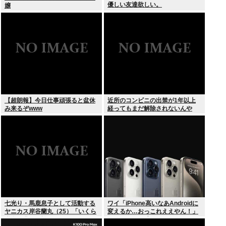
優しい友達欲しい。
嬢
【超朗報】今日仕事頑張ると盆休
近所のコンビニの出禁が1年以上
み来るぞwww
経ってもまだ解除されないんや
が…
七光り・馬鹿息子として活動する
ワイ「iPhone高いなあAndroidに
ヤニカス岸谷蘭丸（25）「いくら
変えるか…おっこれええやん！」
税金を我々が払ってるんだと」
→iPhoneより高い