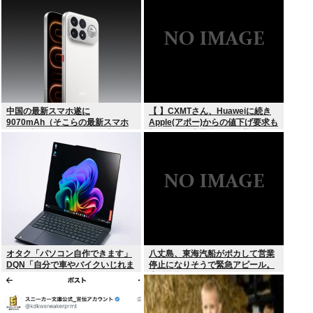
中国の最新スマホ遂に
【 】CXMTさん、Huaweiに続き
9070mAh（そこらの最新スマホ
Apple(アポー)からの値下げ要求も
の約2倍）のバッテリーを積んで
拒否！！！半導体バボー継続
しまうwww
へ！！！
オタク「パソコン自作できます」
八丈島、東海汽船がポカして営業
DQN「自分で車やバイクいじれま
停止になりそうで緊急アピール。
す」
生活物資が届かなくなるかも。ア
シタバ以外に食うものがねえ