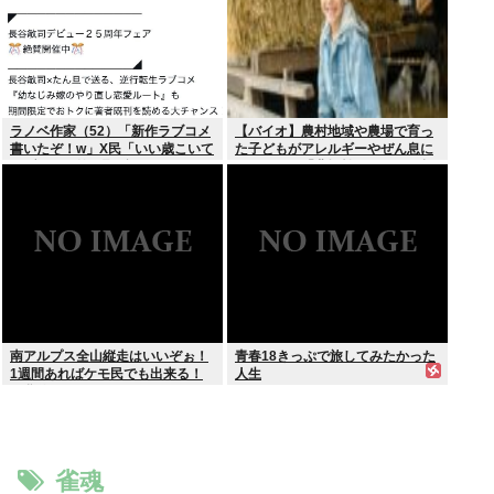
ラノベ作家（52）「新作ラブコメ
【バイオ】農村地域や農場で育っ
書いたぞ！w」X民「いい歳こいて
た子どもがアレルギーやぜん息に
ラブコメ（笑）恥ずかしくない
なりにくい「農場効果」を引き起
の？」
こす細菌が判明
南アルプス全山縦走はいいぞぉ！
青春18きっぷで旅してみたかった
1週間あればケモ民でも出来る！
人生
お盆休みにやってみなイカ？
雀魂