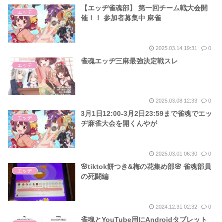
【エッヂ雀魂部】 第一回チーム戦大会開
エッヂ
催！！ 参加者募集中 麻雀
2025.03.14 19:31
0
雀魂エッヂ三麻最強決定戦スレ
エッヂ
2025.03.08 12:33
0
3月1日12:00-3月2日23:59まで雀魂でエッ
エッヂ
ヂ麻雀大会を開くんやが
2025.03.01 06:30
0
🌸tiktok餅つき&梅の花集め部🌸 雀魂部員
エッヂ
の死闘編
2024.12.31 02:32
0
雀魂とYouTube用にAndroidタブレット