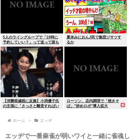
5人のライングループで「19時に
夏休みにおんJ民で集団ジサツす
予約していい？」って送って誰も
るか
返事しないから無視でいいよね？
【消費税減税に反旗】小渕優子氏
ローソン、店内調理で「焼きそ
の主張に「さっさと離党すればい
ば」”炒めロボ”導入拡大
いのに」SNSで逆風…父親から続
く「消費税の系譜」とは
ホーム
エッヂ
エッヂで一番麻雀が弱いワイと一緒に雀魂し