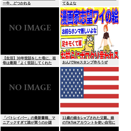
ー牛、どつかれる
てるよな
【生活】30年世話をした母に、祖
おんjでlineスタンプ作ろうぜ
母は最期「よく世話してくれた
ね。ずっと嫌いだったのが残念だ
よ」と言って死んだ
「パトレイバー」の最新書籍、マ
11歳の娘をレ●プされた父親。娘
ニアックすぎて誰が買うのか謎
のTikTokアカウントを使い自宅に
誘き出し、銃撃で天誅！