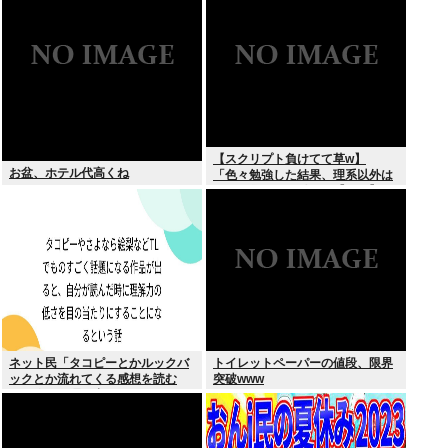
【スクリプト負けてて草w】
お盆、ホテル代高くね
「色々勉強した結果、理系以外は
エラー品だと気付いた【ガチ】」
について、もっと具体的に話そう
か
ネット民「タコピーとかルックバ
トイレットペーパーの値段、限界
ックとか流れてくる感想を読む
突破www
と、俺って理解力低すぎ！？ って
超凹む。つらい」