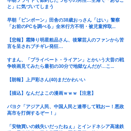
早朝フライトで節約したつもりの男性…空港で「あるこ
と」に気づいてしまう
早朝「ピンポーン」田舎の38歳おっさん「はい」警察
「お前のPCを調べる」全米行方不明・被児童搾取...
【悲報】霜降り明星粗品さん、後輩芸人のファンから苦
言を呈されブチギレ発狂…
すまん、「プライベート・ライアン」とかいう大昔の戦
争映画見てみたら最初の30分で地獄なんだが…こ...
【朗報】上戸彩さん(40)まだかわいい
【描込】なんだよこの漫画ｗｗｗ【注意】
パヨク「アジア人民、中国人民と連帯して戦おー！悪政
高市を打倒するぞー！」
「安物買いの銭失いだったねぇ」とインドネシア高速鉄