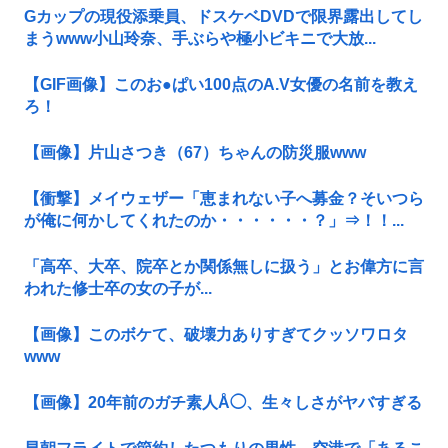
Gカップの現役添乗員、ドスケベDVDで限界露出してし
まうwww小山玲奈、手ぶらや極小ビキニで大放...
【GIF画像】このお●ぱい100点のA.V女優の名前を教え
ろ！
【画像】片山さつき（67）ちゃんの防災服www
【衝撃】メイウェザー「恵まれない子へ募金？そいつら
が俺に何かしてくれたのか・・・・・・？」⇒！！...
「高卒、大卒、院卒とか関係無しに扱う」とお偉方に言
われた修士卒の女の子が...
【画像】このボケて、破壊力ありすぎてクッソワロタ
www
【画像】20年前のガチ素人Å◯、生々しさがヤバすぎる