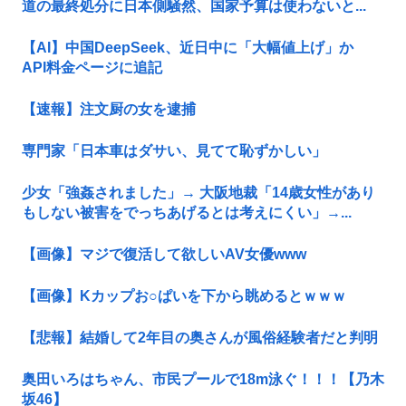
道の最終処分に日本側騒然、国家予算は使わないと...
【AI】中国DeepSeek、近日中に「大幅値上げ」か
API料金ページに追記
【速報】注文厨の女を逮捕
専門家「日本車はダサい、見てて恥ずかしい」
少女「強姦されました」→ 大阪地裁「14歳女性があり
もしない被害をでっちあげるとは考えにくい」→...
【画像】マジで復活して欲しいAV女優www
【画像】Kカップお○ぱいを下から眺めるとｗｗｗ
【悲報】結婚して2年目の奥さんが風俗経験者だと判明
奥田いろはちゃん、市民プールで18m泳ぐ！！！【乃木
坂46】