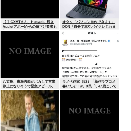
【 】CXMTさん、Huaweiに続き
オタク「パソコン自作できます」
Apple(アポー)からの値下げ要求も
DQN「自分で車やバイクいじれま
拒否！！！半導体バボー継続
す」
へ！！！
八丈島、東海汽船がポカして営業
ラノベ作家（52）「新作ラブコメ
停止になりそうで緊急アピール。
書いたぞ！w」X民「いい歳こいて
生活物資が届かなくなるかも。ア
ラブコメ（笑）恥ずかしくない
シタバ以外に食うものがねえ
の？」