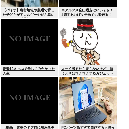
【バイオ】農村地域や農場で育っ
南アルプス全山縦走はいいぞぉ！
た子どもがアレルギーやぜん息に
1週間あればケモ民でも出来る！
なりにくい「農場効果」を引き起
お盆休みにやってみなイカ？
こす細菌が判明
青春18きっぷで旅してみたかった
よーく考えたら要らないけど、買
人生
うときはワクワクするガジェット
おしえろ
【動画】電車のドア前に居座るチ
PCパーツ高すぎて自作する人減っ