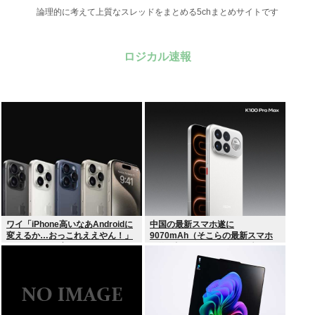
論理的に考えて上質なスレッドをまとめる5chまとめサイトです
ロジカル速報
ワイ「iPhone高いなあAndroidに
中国の最新スマホ遂に
変えるか…おっこれええやん！」
9070mAh（そこらの最新スマホ
→iPhoneより高い
の約2倍）のバッテリーを積んで
しまうwww