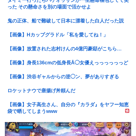
タイミー行ったらハゲオッサンが一生懸命梱包してて笑
った その懸命さを別の場面で活かせよ
鬼の正体、船で難破して日本に漂着した白人だった説
【画像】Hカップグラドル「私を愛してね！」
【画像】放置された志村けんの4億円豪邸がこちら…
【画像】身長136cmの低身長Å◯女優えっっっっっっど
【画像】渋谷ギャルからの逆◯ン、夢がありすぎる
ロケットナウで唐揚げ丼頼んだ
【画像】女子高生さん、自分の『カラダ』をヤフー知恵
袋で晒してしまうwww