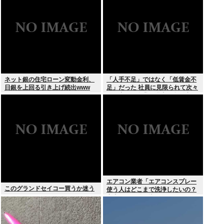
されてしまう。
ネット銀の住宅ローン変動金利、
「人手不足」ではなく「低賃金不
日銀を上回る引き上げ続出www
足」だった 社員に見限られて次々
と倒産する企業が過去最多 給与ア
ップが大嘘の現実
エアコン業者「エアコンスプレー
このグランドセイコー買うか迷う
使う人はどこまで洗浄したいの？
室内に風を送り込んでるファンは
汚いままですよ」331.5万バズ