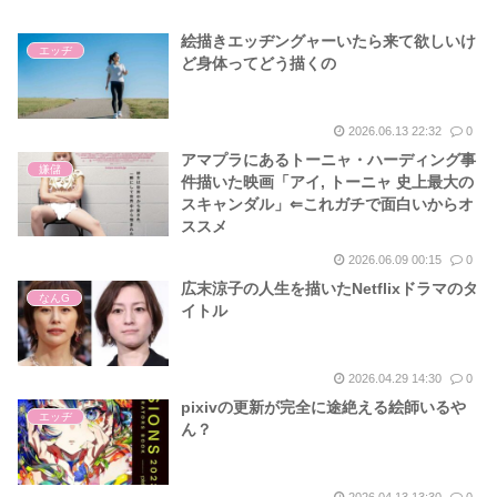
絵描きエッヂングャーいたら来て欲しいけ
エッヂ
ど身体ってどう描くの
2026.06.13 22:32
0
アマプラにあるトーニャ・ハーディング事
嫌儲
件描いた映画「アイ, トーニャ 史上最大の
スキャンダル」⇐これガチで面白いからオ
ススメ
2026.06.09 00:15
0
広末涼子の人生を描いたNetflixドラマのタ
なんG
イトル
2026.04.29 14:30
0
pixivの更新が完全に途絶える絵師いるや
エッヂ
ん？
2026.04.13 13:30
0