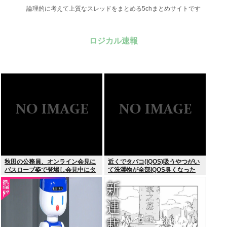
論理的に考えて上質なスレッドをまとめる5chまとめサイトです
ロジカル速報
秋田の公務員、オンライン会見に
近くでタバコ(iQOS)吸うやつがい
バスローブ姿で登場し会見中にタ
て洗濯物が全部iQOS臭くなった
バコを吸う←あのさあ！