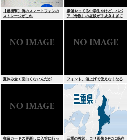
【超衝撃】俺のスマートフォンの
嫌儲やってる中学生やけど、ババ
ストレージがこれ
ア（母親）の昼飯が手抜きすぎて
キレそう
夏休み全く面白くないんだが
フォント、値上げで使えなくなる
在留カードの更新しに入管に行っ
三重の教師、ロリ画像をPCに保存