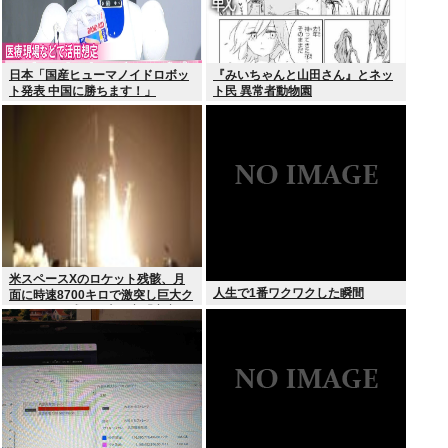
日本「国産ヒューマノイドロボッ
『みいちゃんと山田さん』とネッ
ト発表 中国に勝ちます！」
ト民 異常者動物園
youtubeで1万いいね
米スペースXのロケット残骸、月
人生で1番ワクワクした瞬間
面に時速8700キロで激突し巨大ク
レーター形成か…専門家「宇宙ご
み処分に無頓着」