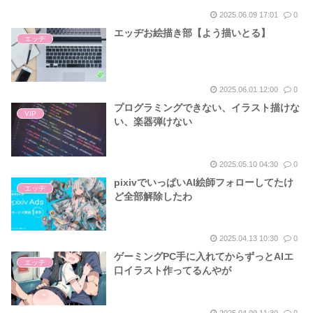
2025.06.09 17:01
0
エッヂお絵描き部【よう描いとる】
エッヂ
2025.06.01 12:00
0
プログラミングできない、イラスト描けな
VIP
い、楽器弾けない
2025.05.10 04:30
0
pixivでいっぱいAI絵師フォローしてたけ
エッヂ
ど全部解除したわ
2025.04.13 10:30
0
ゲーミングPC手に入れてからずっとAIエ
エッヂ
口イラスト作ってるんやが