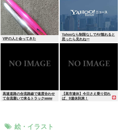
Yahooなら制限なしでAV観れると
VIPの人と会ってきた
思ったら見れねー
高速道路の合流路線で速度合わせ
【高市連休】今日さえ乗り切れ
て合流塞いで来るトラックwww
ば、9連休到来！
絵・イラスト