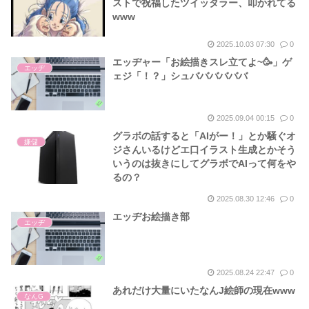
ストで祝福したツイッタラー、叩かれてる
www
2025.10.03 07:30
0
エッヂャー「お絵描きスレ立てよ~🥳」ゲ
エッヂ
ェジ「！？」シュババババババ
2025.09.04 00:15
0
グラボの話すると「AIがー！」とか騒ぐオ
嫌儲
ジさんいるけどエ口イラスト生成とかそう
いうのは抜きにしてグラボでAIって何をや
るの？
2025.08.30 12:46
0
エッヂお絵描き部
エッヂ
2025.08.24 22:47
0
あれだけ大量にいたなんJ絵師の現在www
なんG