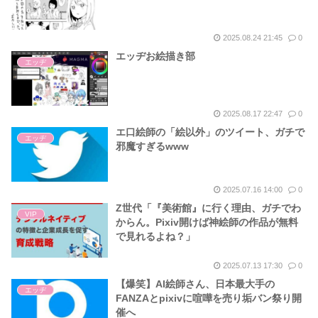
2025.08.24 21:45
0
エッヂお絵描き部
エッヂ
2025.08.17 22:47
0
エ口絵師の「絵以外」のツイート、ガチで
エッヂ
邪魔すぎるwww
2025.07.16 14:00
0
Z世代「『美術館』に行く理由、ガチでわ
VIP
からん。Pixiv開けば神絵師の作品が無料
で見れるよね？」
2025.07.13 17:30
0
【爆笑】AI絵師さん、日本最大手の
エッヂ
FANZAとpixivに喧嘩を売り垢バン祭り開
催へ