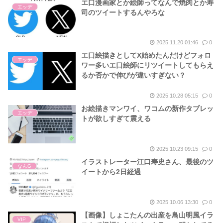
エ口漫画家とか絵師ってなんで焼肉とか寿
エッヂ
司のツイートするんやろな
2025.11.20 01:46
0
エ口絵描きとしてX始めたんだけどフォロ
エッヂ
ワー多いエ口絵師にリツイートしてもらえ
るか否かで伸びが違いすぎない？
2025.10.28 05:15
0
お絵描きマンワイ、ワコムの新作タブレッ
エッヂ
トが欲しすぎて震える
2025.10.23 09:15
0
イラストレーター江口寿史さん、最後のツ
なんG
イートから2日経過
2025.10.06 13:30
0
【画像】しょこたんの出産を鳥山明風イラ
VIP