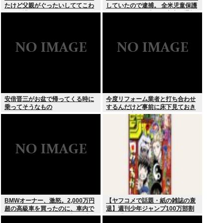
たけど父親がぐったいしててこわ
していたので逮捕。 全米児童保護
い要介護3
センターから日本の警察庁に通報
が来る。
安倍晋三がお盆で帰ってくる時に
今度リフォーム業者と打ち合わせ
乗ってそうなもの
するんだけど事前に床下見ておき
たいって言われたんだけどそうい
うものなの？
BMWオーナー、激怒。2,000万円
【ヤフコメで話題・紙の雑誌の衰
超の高級車を買ったのに、車内で
退】週刊少年ジャンプ100万部割
スパイダーマンCMの視聴を強制
れは「終わり」の始まりか