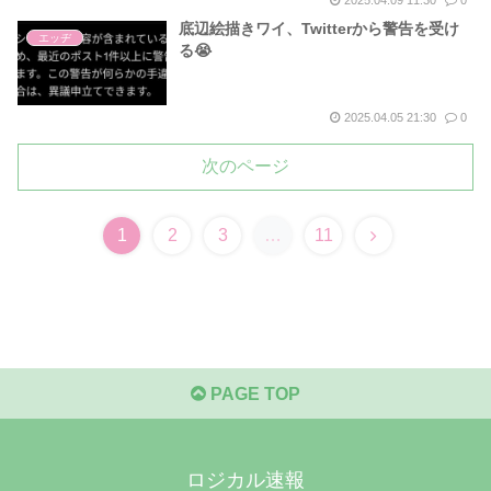
2025.04.09 11:30
0
底辺絵描きワイ、Twitterから警告を受け
エッヂ
る😭
2025.04.05 21:30
0
次のページ
次
1
2
3
…
11
へ
PAGE TOP
ロジカル速報