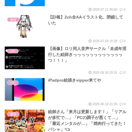
2025.07.11 09:00
0
【訃報】2ch全AAイラスト化、閉鎖して
嫌儲
いた
2025.07.03 15:28
0
【画像】ロリ同人音声サークル「未成年淫
VIP
行した絵師きっっっっっっっっっっっっ
つ！！！」
2025.06.30 20:31
0
iPadpro絵描きvipper来てや
VIP
2025.06.19 21:30
0
絵師さん「来月は更新します！」「リアル
嫌儲
が多忙で…」「PCの調子が悪くて…」
「最近メンタルが…」「焼肉行ってきた！
パシャ」👈