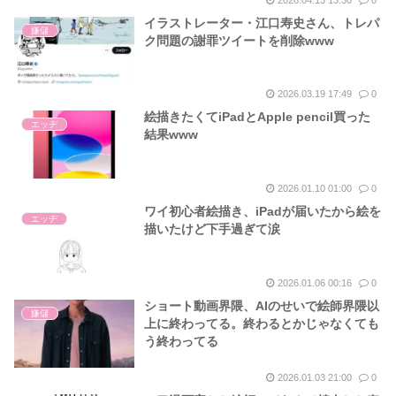
イラストレーター・江口寿史さん、トレパ
嫌儲
ク問題の謝罪ツイートを削除www
2026.03.19 17:49
0
絵描きたくてiPadとApple pencil買った
エッヂ
結果www
2026.01.10 01:00
0
ワイ初心者絵描き、iPadが届いたから絵を
エッヂ
描いたけど下手過ぎて涙
2026.01.06 00:16
0
ショート動画界隈、AIのせいで絵師界隈以
嫌儲
上に終わってる。終わるとかじゃなくても
う終わってる
2026.01.03 21:00
0