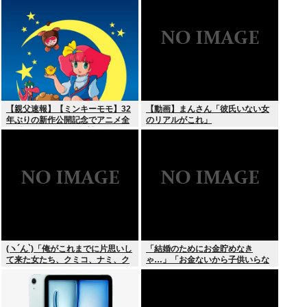
【親父速報】【ミンキーモモ】32
【動画】まんさん「彼氏いない女
年ぶりの新作公開記念でアニメ全
のリアルがこれ」
128話をYouTubeで無料配信。8月
10日より順次スタート
(ヽ´ん`)「俺がこれまでに片思いし
「結婚のためにお金貯めなき
て来た女たち、クミコ、ナミ、ク
ゃ…」「お金ないから子供いらな
ミコ(1人目とは別人、タミヨ、カ
い」←こいつら
オリ、ユカリ…」