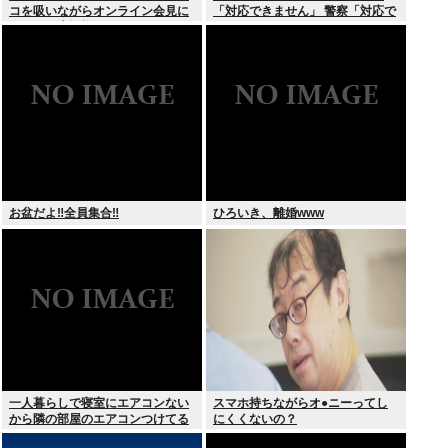
コを吸いながらオンライン会見に
「対応できません」 警察「対応で
どこのお貴族様だよw
きません」
お盆だよ‼全員集合‼
ひろいき、離婚www
一人暮らしで寝室にエアコンない
スマホ持ちながらオ●ニーってし
から隣の部屋のエアコンつけてる
にくくないの？