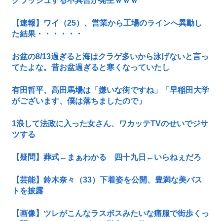
クラッシュする不具合が発生ｗｗｗ
【速報】ワイ（25）、営業から工場のラインへ異動し
た結果・・・・・・
お盆の8/13過ぎると海はクラゲ多いから泳げないと言っ
てたよな。昔お盆過ぎると寒くなっていたし
有田哲平、高田馬場は「嫌いな街ですね」「早稲田大学
がございます、僕は落ちましたので」
1浪して法政に入った女さん、ワカッテTVのせいでジサ
ツする
【疑問】葬式←まぁわかる 四十九日←いらねぇだろ
【芸能】鈴木奈々（33）下着姿を公開、豊満な美バス
トを披露
【画像】ツレがこんなラスボスみたいな痛服で街歩くっ