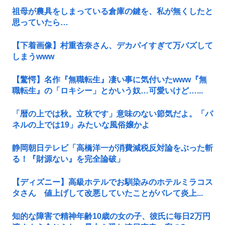
祖母が農具をしまっている倉庫の鍵を、私が無くしたと
思っていたら…
【下着画像】村重杏奈さん、デカパイすぎて万バズして
しまうwww
【驚愕】名作『無職転生』凄い事に気付いたwww『無
職転生』の「ロキシー」とかいう奴…可愛いけど…...
「暦の上では秋。立秋です」意味のない節気だよ。「パ
ネルの上では19」みたいな風俗嬢かよ
静岡朝日テレビ「高橋洋一が消費減税反対論をぶった斬
る！『財源ない』を完全論破」
【ディズニー】高級ホテルでお馴染みのホテルミラコス
タさん 値上げして改悪していたことがバレて炎上...
知的な障害で精神年齢10歳の女の子、彼氏に毎日2万円