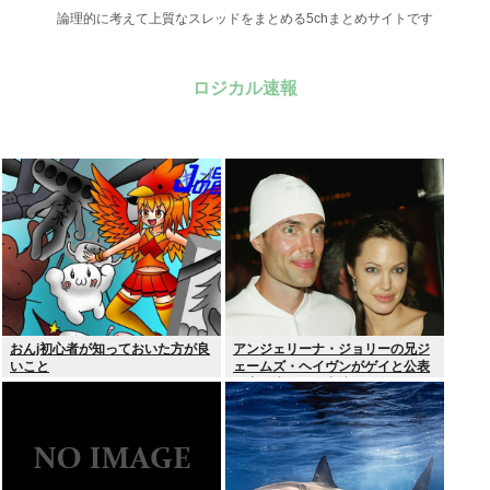
論理的に考えて上質なスレッドをまとめる5chまとめサイトです
ロジカル速報
おんj初心者が知っておいた方が良
アンジェリーナ・ジョリーの兄ジ
いこと
ェームズ・ヘイヴンがゲイと公表
元妻の生配信に出演しカミングア
ウト ヤフコメ「顔見ればわかる」