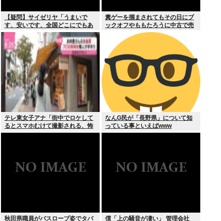
【疑問】サイゼリヤ「うまいで
糞ゲーを掴まされてもその日にブ
す、安いです、全国どこにでもあ
ックオフやももたろうに中古で売
ります」←こいつの弱点
りつける事ができなくなる時代に
突入
テレ東女子アナ「街中でロケして
なんG民が「長野県」について知
るとスマホむけて撮影される、怖
っている事といえばwww
いからやめてね」
秋田県職員がバスローブ姿でタバ
僕「上の騒音が凄い」 管理会社