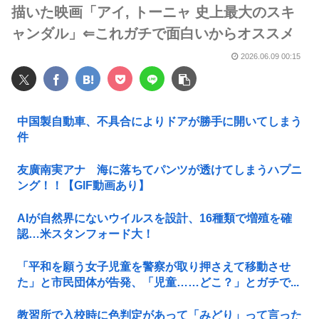
描いた映画「アイ, トーニャ 史上最大のスキ
ャンダル」⇐これガチで面白いからオススメ
2026.06.09 00:15
中国製自動車、不具合によりドアが勝手に開いてしまう
件
友廣南実アナ 海に落ちてパンツが透けてしまうハプニ
ング！！【GIF動画あり】
AIが自然界にないウイルスを設計、16種類で増殖を確
認…米スタンフォード大！
「平和を願う女子児童を警察が取り押さえて移動させ
た」と市民団体が告発、「児童……どこ？」とガチで...
教習所で入校時に色判定があって「みどり」って言った