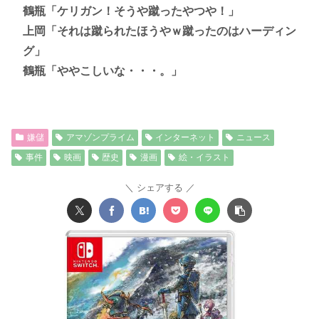
鶴瓶「ケリガン！そうや蹴ったやつや！」
上岡「それは蹴られたほうやｗ蹴ったのはハーディン
グ」
鶴瓶「ややこしいな・・・。」
嫌儲
アマゾンプライム
インターネット
ニュース
事件
映画
歴史
漫画
絵・イラスト
シェアする