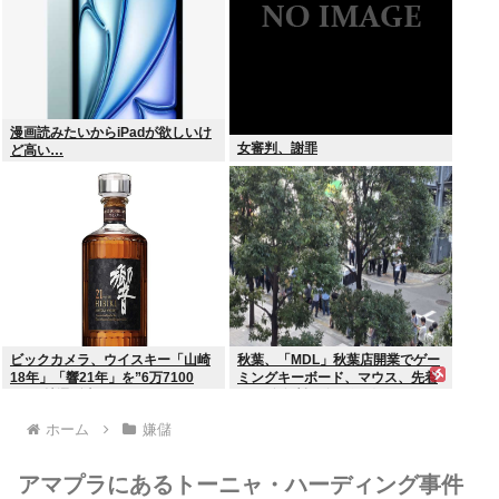
漫画読みたいからiPadが欲しいけ
女審判、謝罪
ど高い…
ビックカメラ、ウイスキー「山崎
秋葉、「MDL」秋葉店開業でゲー
18年」「響21年」を”6万7100
ミングキーボード、マウス、先着
円”で抽選販売
1000名無料配布で行列。まだいけ
るぞ急げ!!
ホーム
嫌儲
アマプラにあるトーニャ・ハーディング事件