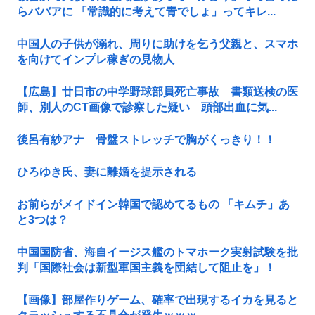
らババアに 「常識的に考えて青でしょ」ってキレ...
中国人の子供が溺れ、周りに助けを乞う父親と、スマホ
を向けてインプレ稼ぎの見物人
【広島】廿日市の中学野球部員死亡事故 書類送検の医
師、別人のCT画像で診察した疑い 頭部出血に気...
後呂有紗アナ 骨盤ストレッチで胸がくっきり！！
ひろゆき氏、妻に離婚を提示される
お前らがメイドイン韓国で認めてるもの 「キムチ」あ
と3つは？
中国国防省、海自イージス艦のトマホーク実射試験を批
判「国際社会は新型軍国主義を団結して阻止を」！
【画像】部屋作りゲーム、確率で出現するイカを見ると