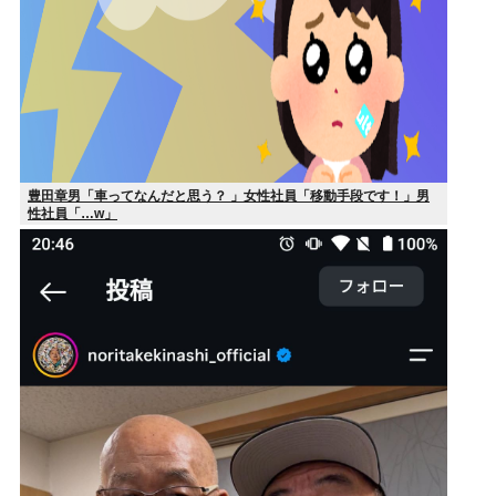
豊田章男「車ってなんだと思う？ 」女性社員「移動手段です！」男
性社員「…w」