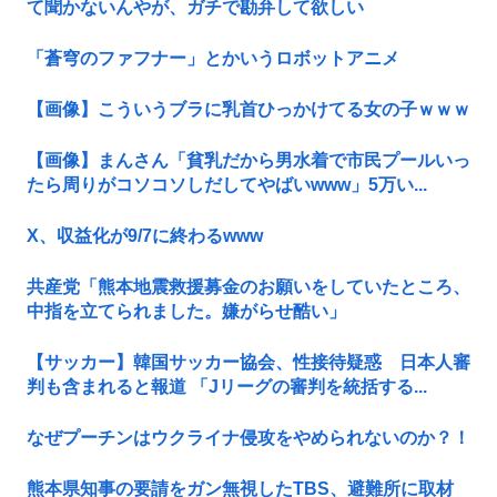
て聞かないんやが、ガチで勘弁して欲しい
「蒼穹のファフナー」とかいうロボットアニメ
【画像】こういうブラに乳首ひっかけてる女の子ｗｗｗ
【画像】まんさん「貧乳だから男水着で市民プールいっ
たら周りがコソコソしだしてやばいwww」5万い...
X、収益化が9/7に終わるwww
共産党「熊本地震救援募金のお願いをしていたところ、
中指を立てられました。嫌がらせ酷い」
【サッカー】韓国サッカー協会、性接待疑惑 日本人審
判も含まれると報道 「Jリーグの審判を統括する...
なぜプーチンはウクライナ侵攻をやめられないのか？！
熊本県知事の要請をガン無視したTBS、避難所に取材