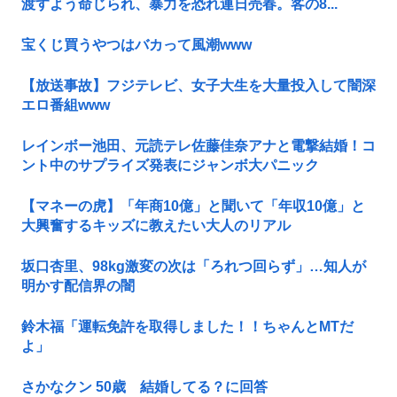
渡すよう命じられ、暴力を恐れ連日売春。客の8...
宝くじ買うやつはバカって風潮www
【放送事故】フジテレビ、女子大生を大量投入して闇深
エロ番組www
レインボー池田、元読テレ佐藤佳奈アナと電撃結婚！コ
ント中のサプライズ発表にジャンボ大パニック
【マネーの虎】「年商10億」と聞いて「年収10億」と
大興奮するキッズに教えたい大人のリアル
坂口杏里、98kg激変の次は「ろれつ回らず」…知人が
明かす配信界の闇
鈴木福「運転免許を取得しました！！ちゃんとMTだ
よ」
さかなクン 50歳 結婚してる？に回答