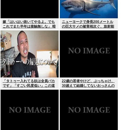
嫁「はいはい抜いてやるよ。でも
ニューヨークで身長200メートル
これでまた半年は接触無しな」 暗
の巨大サメの被害相次ぐ、放射能
黙のこれツラ過ぎるだろ
で巨大化した恐れ、Yahooニュー
スより
「タトゥー入れてる奴は全員バカ
22歳の若者やけど、ぶっちゃけ、
です」「すごい民度低い」この道
30超えて結婚してないおっさんの
23年の彫り師YouTuberの動画が
こと見下してる
話題