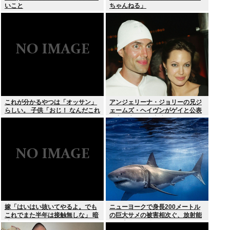
いこと
ちゃんねる」
これが分かるやつは「オッサン」
アンジェリーナ・ジョリーの兄ジ
らしい。 子供「おじ！ なんだこれ
ェームズ・ヘイヴンがゲイと公表
は！」
元妻の生配信に出演しカミングア
ウト ヤフコメ「顔見ればわかる」
嫁「はいはい抜いてやるよ。でも
ニューヨークで身長200メートル
これでまた半年は接触無しな」 暗
の巨大サメの被害相次ぐ、放射能
黙のこれツラ過ぎるだろ
で巨大化した恐れ、Yahooニュー