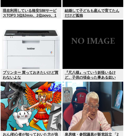
現在利用している格安SIMサービ
結婚して子どもも産んで育てたん
スTOP3 3位IIJmio、2位povo、1
だけど孤独
位ahamo
プリンター 買っておきたいけど買
『尺八様』っていう妖怪いるけ
わないよな
ど、子供の頃会った事ある奴い
る？？
おんj初心者が知っておいた方が良
泉房穂・参院議員が新党設立 「2