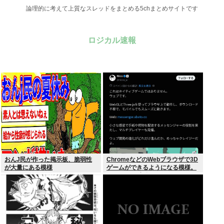
論理的に考えて上質なスレッドをまとめる5chまとめサイトです
ロジカル速報
おんJ民が作った掲示板、脆弱性
ChromeなどのWebブラウザで3D
が大量にある模様
ゲームができるようになる模様。
Windowsは完全不要に