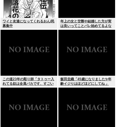
ワイと友達になってくれるおんj民
年上の女と交際や結婚した方が実
募集中
は良いってことバレ始めてるよな
この道23年の彫り師「タトゥー入
飯田圭織「45歳になりました✨年
れてる奴は全員バカです、すごい
齢イジりはほどほどにしてね 」
民度低い」