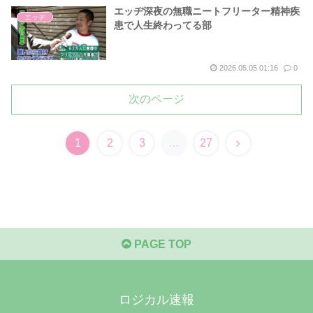
エッヂ深夜の無職ニートフリーター精神疾
エッヂ
患で人生終わってる部
2026.05.05 01:16
0
次のページ
次
1
2
3
…
27
へ
PAGE TOP
ロジカル速報