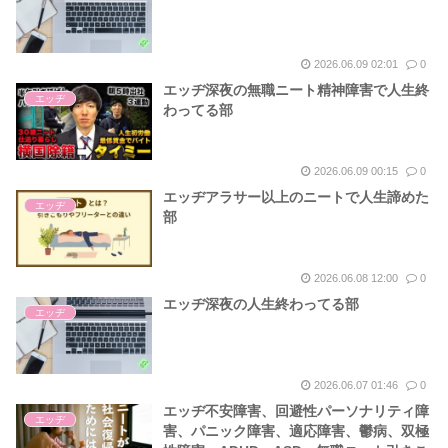
2026.06.09 02:01
0
エッヂ深夜の無職ニート精神障害で人生終
エッヂ
わってる部
2026.06.09 00:15
0
エッヂアラサー以上のニートで人生諦めた
エッヂ
部
2026.06.08 12:00
0
エッヂ深夜の人生終わってる部
エッヂ
2026.06.07 01:46
0
エッヂ不安障害、回避性パーソナリティ障
エッヂ
害、パニック障害、適応障害、鬱病、双極