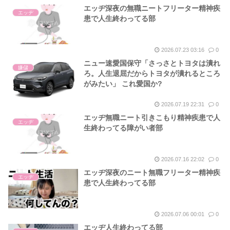
エッヂ深夜の無職ニートフリーター精神疾
エッヂ
患で人生終わってる部
2026.07.23 03:16
0
ニュー速愛国保守「さっさとトヨタは潰れ
嫌儲
ろ。人生退屈だからトヨタが潰れるところ
がみたい」 これ愛国か?
2026.07.19 22:31
0
エッヂ無職ニート引きこもり精神疾患で人
エッヂ
生終わってる障がい者部
2026.07.16 22:02
0
エッヂ深夜のニート無職フリーター精神疾
エッヂ
患で人生終わってる部
2026.07.06 00:01
0
エッヂ人生終わってる部