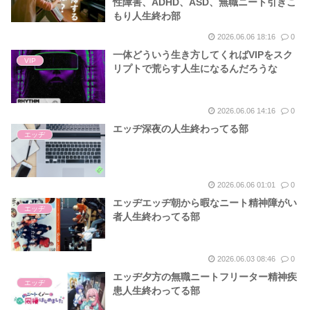
性障害、ADHD、ASD、無職ニート引きこ
もり人生終わ部
2026.06.06 18:16
0
一体どういう生き方してくればVIPをスク
VIP
リプトで荒らす人生になるんだろうな
2026.06.06 14:16
0
エッヂ深夜の人生終わってる部
エッヂ
2026.06.06 01:01
0
エッヂエッヂ朝から暇なニート精神障がい
エッヂ
者人生終わってる部
2026.06.03 08:46
0
エッヂ夕方の無職ニートフリーター精神疾
エッヂ
患人生終わってる部