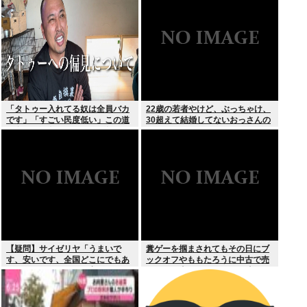
スより
「タトゥー入れてる奴は全員バカ
22歳の若者やけど、ぶっちゃけ、
です」「すごい民度低い」この道
30超えて結婚してないおっさんの
23年の彫り師YouTuberの動画が
こと見下してる
話題
【疑問】サイゼリヤ「うまいで
糞ゲーを掴まされてもその日にブ
す、安いです、全国どこにでもあ
ックオフやももたろうに中古で売
ります」←こいつの弱点
りつける事ができなくなる時代に
突入