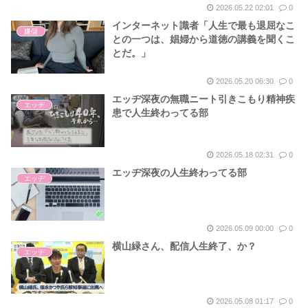
2026.05.22 02:01
0
インターネット識者「人生で最も退屈なこ
嫌儲
との一つは、娼婦から道徳の講義を聞くこ
とだ。」
2026.05.20 06:30
0
エッヂ深夜の無職ニート引きこもり精神疾
エッヂ
患で人生終わってる部
2026.05.18 02:31
0
エッヂ深夜の人生終わってる部
エッヂ
2026.05.09 00:00
0
横山緑さん、配信人生終了、か？
エッヂ
2026.05.08 01:17
0