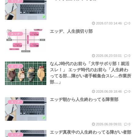
エッヂ
2026.07.03 14:46
0
エッヂ、人生損切り部
エッヂ
2026.06.23 03:01
0
なんJ時代のお前ら「大学サボり部！就活
エッヂ
スレ！」 エッヂ時代のお前ら「人生終わ
ってる部…障がい者手帳集合スレ…作業所
部…」
2026.06.09 18:46
0
エッヂ朝から人生終わってる障害部
エッヂ
2026.06.09 09:01
0
エッヂ真夜中の人生終わってる障がい者部
エッヂ