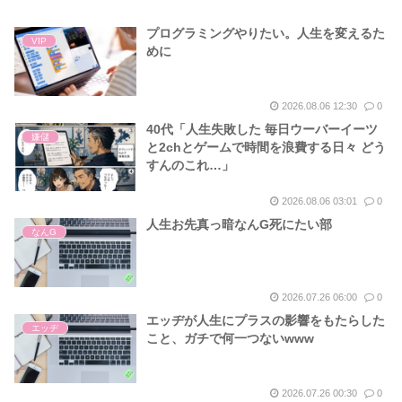
プログラミングやりたい。人生を変えるた
VIP
めに
2026.08.06 12:30
0
40代「人生失敗した 毎日ウーバーイーツ
嫌儲
と2chとゲームで時間を浪費する日々 どう
すんのこれ…」
2026.08.06 03:01
0
人生お先真っ暗なんG死にたい部
なんG
2026.07.26 06:00
0
エッヂが人生にプラスの影響をもたらした
エッヂ
こと、ガチで何一つないwww
2026.07.26 00:30
0