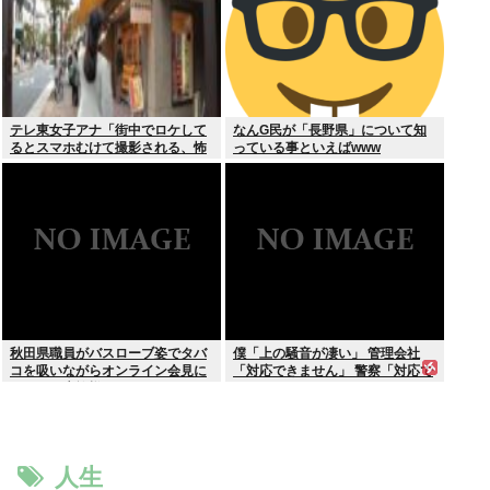
テレ東女子アナ「街中でロケして
なんG民が「長野県」について知
るとスマホむけて撮影される、怖
っている事といえばwww
いからやめてね」
秋田県職員がバスローブ姿でタバ
僕「上の騒音が凄い」 管理会社
コを吸いながらオンライン会見に
「対応できません」 警察「対応で
どこのお貴族様だよw
きません」
人生