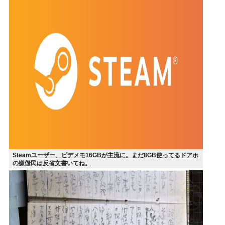
Steamユーザー、ビデメモ16GBが主流に。まだ8GB使ってるドアホ
の嫌儲民は反省文書いてね。