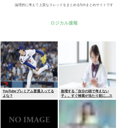
論理的に考えて上質なスレッドをまとめる5chまとめサイトです
ロジカル速報
YouTubeプレミアム普通入ってる
急増する「自分の頭で考えない
よな？
子」。すぐ検索が当たり前に…ス
マホ時代の”親切すぎる教育”が奪
った力