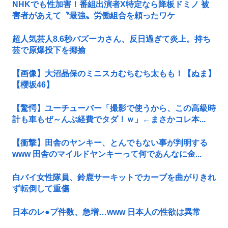
NHKでも性加害！番組出演者X特定なら降板ドミノ 被
害者があえて〝最強〟労働組合を頼ったワケ
超人気芸人8.6秒バズーカさん、反日過ぎて炎上。持ち
芸で原爆投下を揶揄
【画像】大沼晶保のミニスカむちむち太もも！【ぬま】
【櫻坂46】
【驚愕】ユーチューバー「撮影で使うから、この高級時
計も車もぜ～んぶ経費でタダ！ｗ」←まさかコレ本...
【衝撃】田舎のヤンキー、とんでもない事が判明する
www 田舎のマイルドヤンキーって何であんなに金...
白バイ女性隊員、鈴鹿サーキットでカーブを曲がりきれ
ず転倒して重傷
日本のレ●プ件数、急増…www 日本人の性欲は異常