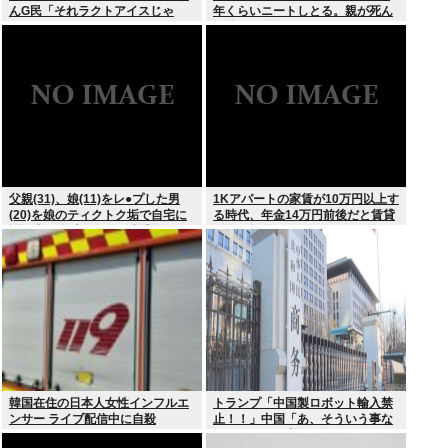
んG民「それラクトアイスじゃ
年くらいニートしとる。親が死ん
ん」
だ後の処理どうしよう
父親(31)、娘(11)をレ●プした男
1Kアパートの家賃が10万円以上す
(20)を娘のティクトク垢で自宅に
る時代、年金14万円前後だと賃貸
誘い出し自助 2人とも逮捕
の人は無理じゃね？
韓国在住の日本人女性インフルエ
トランプ「中国製ロボット輸入禁
ンサー ライブ配信中に自殺
止！！」中国「あ、そういう事な
らアメリカの安全の為にドローン