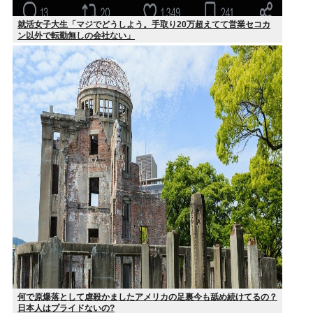
就活女子大生「マジでどうしよう。手取り20万超えてて営業セコカ
ン以外で転勤無しの会社ない」
何で原爆落として虐殺かましたアメリカの足裏今も舐め続けてるの？
日本人はプライドないの?