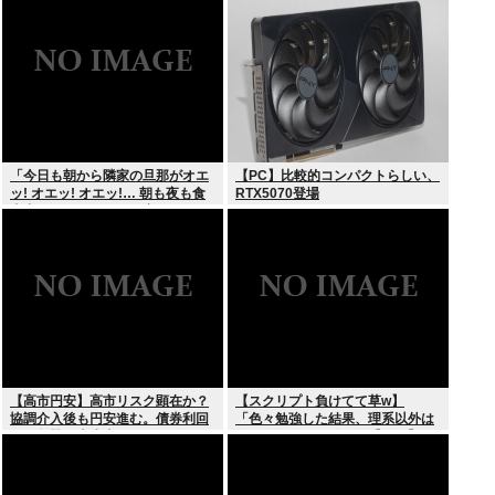
の輸出も止めるね？」
「今日も朝から隣家の旦那がオエ
【PC】比較的コンパクトらしい、
ッ! オエッ! オエッ!… 朝も夜も食
RTX5070登場
事中もかなりえづきの音がして不
愉快な1日が始まります…」
【高市円安】高市リスク顕在か？
【スクリプト負けてて草w】
協調介入後も円安進む。債券利回
「色々勉強した結果、理系以外は
りは急騰。大丈夫なのか？
エラー品だと気付いた【ガチ】」
について、もっと具体的に話そう
か