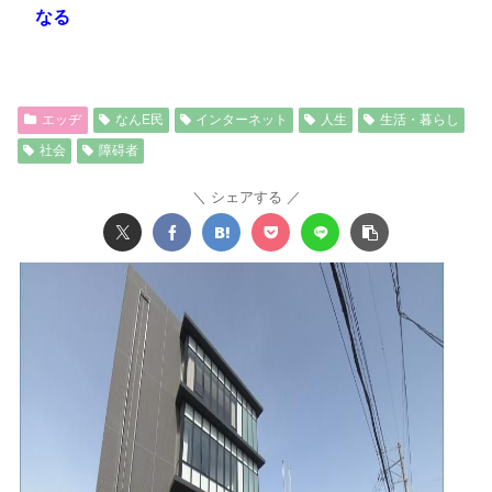
なる
エッヂ
なんE民
インターネット
人生
生活・暮らし
社会
障碍者
シェアする