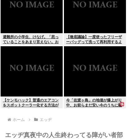
避難所の小学生、けなげ。「思っ
【徹底議論】一度使ったフリーザ
ていることをあまり言えない。お
ーバッグって洗って再利用するよ
母さんに迷惑かけるから」
な？
【ケンモハック】普通のエアコン
今「佐渡ヶ島」の地価が爆上がり
をスポットクーラー化する方法が
中、お前らまだ安い今のうちに騙
発案される
されたと思って買っとけ！
ホーム
エッヂ
エッヂ真夜中の人生終わってる障がい者部