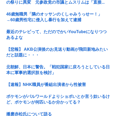
の祭りに異変 元参政党の市議とムスリムは「直接...
46歳無職男「隣のオッサンのくしゃみうっせー！」
→60歳男性宅に侵入し暴行を加えて逮捕
最近のテレビって、ただのでかいYouTubeになりつつ
あるよな
【悲報】 AKB公演後のお見送り動画が飛田新地みたい
だと話題に・・・
北朝鮮、日本に警告。「戦犯国家に戻ろうとしている日
本に軍事的選択肢を検討」
【速報】NHK職員が番組出演者から性被害
ポケモンがパルワールドよりショボいとか言う奴いるけ
ど、ポケモンが何匹いるか分かってる？
播磨赤松氏について語る