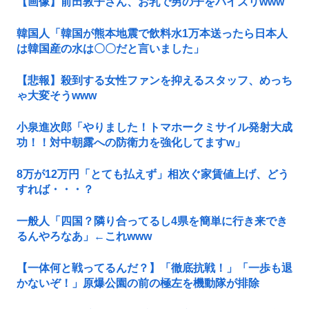
【画像】前田敦子さん、お乳で男の子をパイズリwww
韓国人「韓国が熊本地震で飲料水1万本送ったら日本人
は韓国産の水は〇〇だと言いました」
【悲報】殺到する女性ファンを抑えるスタッフ、めっち
ゃ大変そうwww
小泉進次郎「やりました！トマホークミサイル発射大成
功！！対中朝露への防衛力を強化してますw」
8万が12万円「とても払えず」相次ぐ家賃値上げ、どう
すれば・・・？
一般人「四国？隣り合ってるし4県を簡単に行き来でき
るんやろなあ」←これwww
【一体何と戦ってるんだ？】「徹底抗戦！」「一歩も退
かないぞ！」原爆公園の前の極左を機動隊が排除