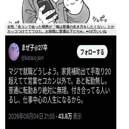
女性「合コンで会った弱男が「俺は普通の生き方をしたくない」とか
カッコつけててワロた。お前既に普通以下だろw」⬅10万いいね