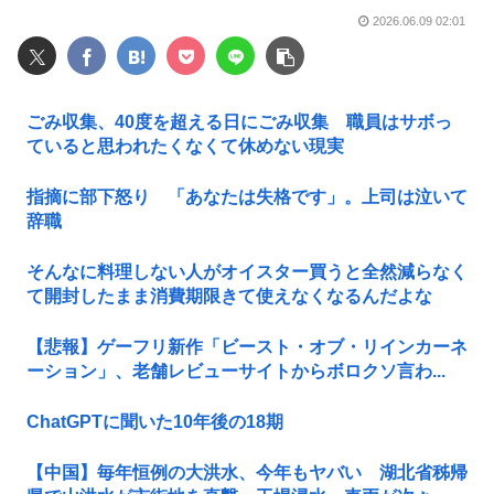
2026.06.09 02:01
ごみ収集、40度を超える日にごみ収集 職員はサボっ
ていると思われたくなくて休めない現実
指摘に部下怒り 「あなたは失格です」。上司は泣いて
辞職
そんなに料理しない人がオイスター買うと全然減らなく
て開封したまま消費期限きて使えなくなるんだよな
【悲報】ゲーフリ新作「ビースト・オブ・リインカーネ
ーション」、老舗レビューサイトからボロクソ言わ...
ChatGPTに聞いた10年後の18期
【中国】毎年恒例の大洪水、今年もヤバい 湖北省秭帰