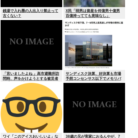
銭湯で入れ墨の人出入り禁止って
X民「弱男は資産を何億男十億男
古くない？
百億持ってても意味なし」
「言いましたよね 」高市避難所訪
サンディスク決算、好決算も市場
問時、声をかけようとする被災者
予想コンセンサス以下でメモリバ
を威圧する謎のハゲガードマンが
ブル終了へ
発生
ワイ「このアイスおいしいよ」な
38歳の兄が実家におるんやが、7