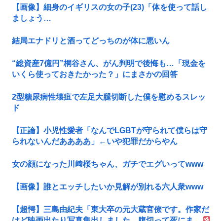
【画像】細身のイギリスの女の子(23)「体を使って話し
ましょう…
結局エナドリと酒ってどっちのが体に悪いん
“総資産7億円”桐谷さん、がん判明で後悔も…「現金を
いくら使っておきたかった？」にまさかの回答
2型糖尿病性壊疽で左足大腿切断した僕を慰めるスレッ
ド
【正論】小児性愛者「なんでLGBTが守られて僕らは守
られないんだああああ」←いや犯罪だからやん
女の顔になった川﨑桜ちゃん、ガチでエグいってwww
【画像】誰とエッチしたいか見解が別れる六人衆www
【超愕】三島由紀夫「東大卒の元大蔵官僚です。作家だ
けど映画出たり写真集出しました。腹切って死にま...