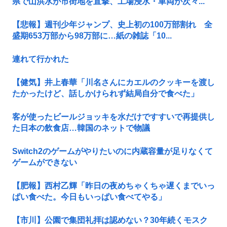
県で山洪水が市街地を直撃、工場浸水・車両が次々...
【悲報】週刊少年ジャンプ、史上初の100万部割れ 全
盛期653万部から98万部に…紙の雑誌「10...
連れて行かれた
【健気】井上春華「川名さんにカエルのクッキーを渡し
たかったけど、話しかけられず結局自分で食べた」
客が使ったビールジョッキを水だけですすいで再提供し
た日本の飲食店…韓国のネットで物議
Switch2のゲームがやりたいのに内蔵容量が足りなくて
ゲームができない
【肥報】西村乙輝「昨日の夜めちゃくちゃ遅くまでいっ
ぱい食べた。今日もいっぱい食べてやる」
【市川】公園で集団礼拝は認めない？30年続くモスク