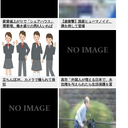
家賃値上がりで「シェアハウス」
【超衝撃】国産ヒューマノイド、
需要増。働き盛りの男8人いれば
満を持して登場
一軒家暮らしも余裕で毎日楽しい
立ちんぼJK、カメラで撮られて発
高市「外国人が増える日本で、永
狂
住権を与えられたら生活保護を貰
うなんて人が増えては困る。日本
人以上の水準の人のみ許可しま
す」