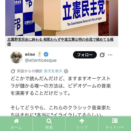
左翼野党完全に終わる 相変わらず中道立憲公明の合流で揉めてる模
様
ホーム
検索
トップ
サイドバー