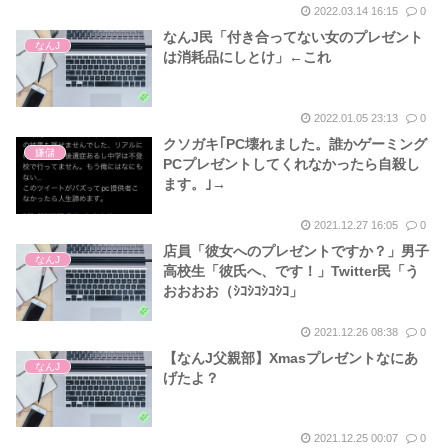
2022.03.14 16:15
0
なんJ民「付き合ってない女のプレゼント
なんJ
は消耗品にしとけ」←これ
2022.01.05 23:13
0
クソガキ｢PC壊れました。誰かゲーミング
嫌儲
PCプレゼントしてくれなかったら自殺し
ます。｣→
2021.12.27 16:05
0
店員「彼女へのプレゼントですか？」男子
なんJ
高校生「彼氏へ、です！」Twitter民「う
おおおお（ｼｺｼｺｼｺｼｺ」
2021.12.26 08:38
0
【なんJ父親部】Xmasプレゼントなにあ
なんJ
げたよ？
2021.12.25 00:07
0