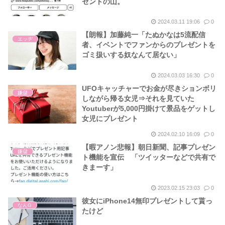
ゼントの山。
2024.03.11 19:06
0
【朗報】加藤純一「たぬかなは5流配信
エッヂ
者、イベントでファンからのプレゼントを
ゴミ扱いする奴なんて居ない」
2024.03.03 16:30
0
UFOキャッチャーでお金が尽きションボリ
嫌儲
しながら帰る女児⇒それを見ていた
Youtuberが5,000円掛けて景品をゲットし
女児にプレゼント
2024.02.10 16:09
0
【暇アノン悲報】朝日新聞、記事プレゼン
嫌儲
ト機能を宣伝 「ツイッターなどで共有で
きまーす」
2023.02.15 23:03
0
彼女にiPhone14無印プレゼントして貰っ
なんG
たけど