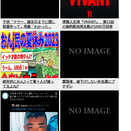
子供「ママー、誕生日までに隠し
堺雅人主演『VIVANT』、第11話
部屋作って」母親「わかった」
の無料配信再生数が1000万回突
破！ TVerお気に入り登録者数は
300万超えでTBS連ドラ歴代トッ
プ
絶対的におんJって着々人が減っ
愛国者、値下げしない弁当屋にブ
てるよね?
チギレ