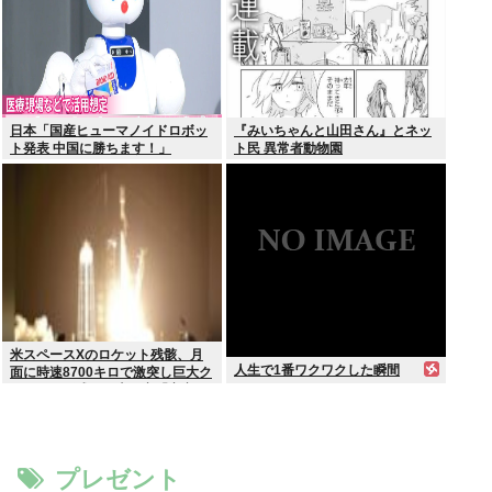
日本「国産ヒューマノイドロボッ
『みいちゃんと山田さん』とネッ
ト発表 中国に勝ちます！」
ト民 異常者動物園
youtubeで1万いいね
米スペースXのロケット残骸、月
人生で1番ワクワクした瞬間
面に時速8700キロで激突し巨大ク
レーター形成か…専門家「宇宙ご
み処分に無頓着」
プレゼント