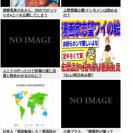
清楚系美少女さん、SNSでがっつ
上野恩賜公園 ケンモメンは読める
りオ●ニーを公開してしまう
の？
ユニクロ行ったけど試着の度に店
?おんj明日休み部?
員と顔合わせるのなに？
日本人「英語勉強しろ！英語話せ
小原ブラス、「喫煙所が減って