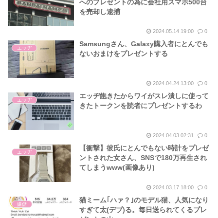
へのプレゼントの為に会社用スマホ500台
を売却し逮捕
2024.05.14 19:00
0
Samsungさん、Galaxy購入者にとんでも
エッヂ
ないおまけをプレゼントする
2024.04.24 13:00
0
エッヂ飽きたからワイがスレ潰しに使って
エッヂ
きたトークンを読者にプレゼントするわ
2024.04.03 02:31
0
【衝撃】彼氏にとんでもない時計をプレゼ
エッヂ
ントされた女さん、SNSで180万再生され
てしまうwww(画像あり)
2024.03.17 18:00
0
猫ミーム｢ハァ？｣のモデル猫、人気になり
嫌儲
すぎて太(デブ)る。毎日送られてくるプレ