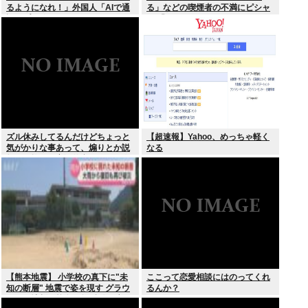
るようになれ！」外国人「AIで通
る」などの喫煙者の不満にピシャ
訳アプリ使えばいいじゃん」
リ 「じゃあやめれば？タバコなん
て家でだけ吸ってればいい」
ズル休みしてるんだけどちょっと
【超速報】Yahoo、めっちゃ軽く
気がかりな事あって、煽りとか説
なる
教とか抜きに客観的意見くれる人
だけきてくれ
【熊本地震】 小学校の真下に"未
ここって恋愛相談にはのってくれ
知の断層" 地震で姿を現す グラウ
るんか？
ンドに地割れ校舎に亀裂 八代市