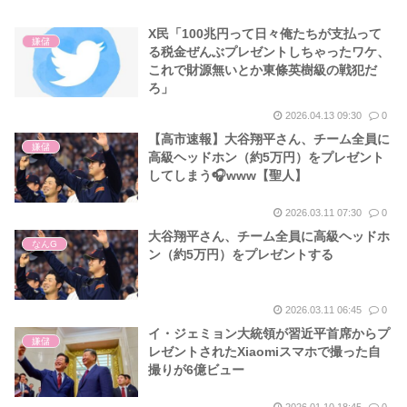
X民「100兆円って日々俺たちが支払って
嫌儲
る税金ぜんぶプレゼントしちゃったワケ、
これで財源無いとか東條英樹級の戦犯だ
ろ」
2026.04.13 09:30
0
【高市速報】大谷翔平さん、チーム全員に
嫌儲
高級ヘッドホン（約5万円）をプレゼント
してしまう🎧www【聖人】
2026.03.11 07:30
0
大谷翔平さん、チーム全員に高級ヘッドホ
なんG
ン（約5万円）をプレゼントする
2026.03.11 06:45
0
イ・ジェミョン大統領が習近平首席からプ
嫌儲
レゼントされたXiaomiスマホで撮った自
撮りが6億ビュー
2026.01.10 18:45
0