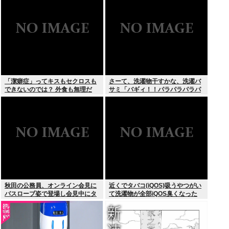
「潔癖症」ってキスもセクロスも
さーて、洗濯物干すかな、洗濯バ
できないのでは？ 外食も無理だ
サミ「バギィ！！パラパラパラパ
ろ。
ラ」
秋田の公務員、オンライン会見に
近くでタバコ(iQOS)吸うやつがい
バスローブ姿で登場し会見中にタ
て洗濯物が全部iQOS臭くなった
バコを吸う←あのさあ！