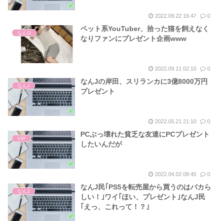
2022.09.22 16:47
0
ペット系YouTuber、拾った猫を飼えなく
なんG
なりファンにプレゼント企画www
2022.09.11 02:10
0
なんJの岸田、スリランカに3億8000万円
なんJ
プレゼント
2022.05.21 21:10
0
PCぶっ壊れた貧乏な友達にPCプレゼント
VIP
したいんだが
2022.04.02 08:45
0
なんJ民｢PS5を転売屋から買うのはバカら
なんJ
しい！｣ワイ｢ほい、プレゼント｣なんJ民
｢えっ、これって！？｣