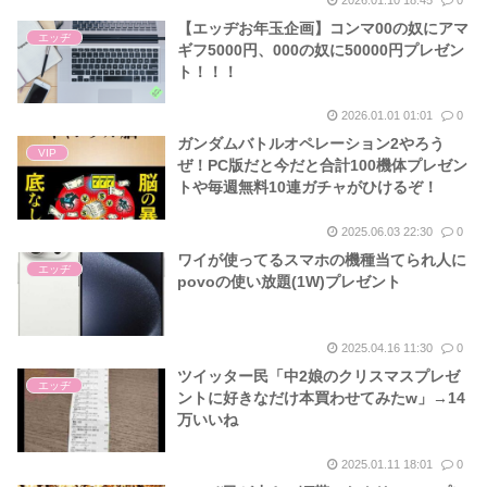
【エッヂお年玉企画】コンマ00の奴にアマ
エッヂ
ギフ5000円、000の奴に50000円プレゼン
ト！！！
2026.01.01 01:01
0
ガンダムバトルオペレーション2やろう
VIP
ぜ！PC版だと今だと合計100機体プレゼン
トや毎週無料10連ガチャがひけるぞ！
2025.06.03 22:30
0
ワイが使ってるスマホの機種当てられ人に
エッヂ
povoの使い放題(1W)プレゼント
2025.04.16 11:30
0
ツイッター民「中2娘のクリスマスプレゼ
エッヂ
ントに好きなだけ本買わせてみたw」→14
万いいね
2025.01.11 18:01
0