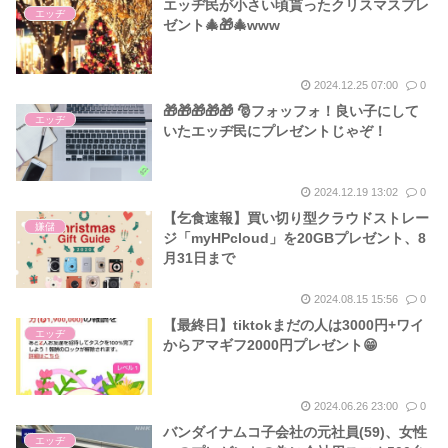
エッヂ民が小さい頃貰ったクリスマスプレ
エッヂ
ゼント🎄🎁🎄www
2024.12.25 07:00
0
🎁🎁🎁🎁🎁 🎅フォッフォ！良い子にして
エッヂ
いたエッヂ民にプレゼントじゃぞ！
2024.12.19 13:02
0
【乞食速報】買い切り型クラウドストレー
嫌儲
ジ「myHPcloud」を20GBプレゼント、8
月31日まで
2024.08.15 15:56
0
【最終日】tiktokまだの人は3000円+ワイ
エッヂ
からアマギフ2000円プレゼント😁
2024.06.26 23:00
0
バンダイナムコ子会社の元社員(59)、女性
エッヂ