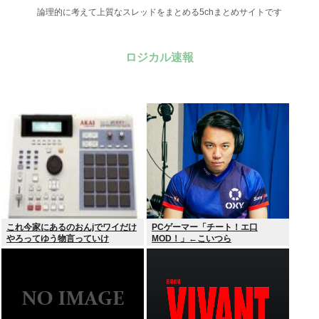
論理的に考えて上質なスレッドをまとめる5chまとめサイトです
ロジカル速報
これ今家にあるのおんjでワイだけ
PCゲーマー「チート！エ口
やろってゆう物言っていけ
MOD！」←こいつら