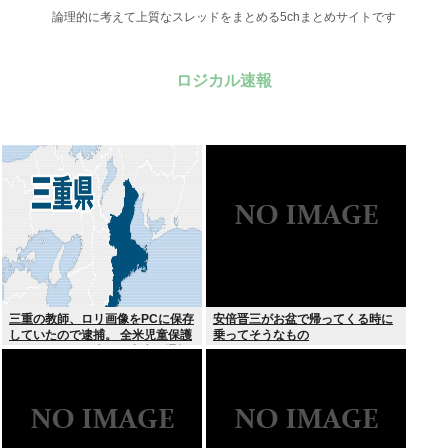
論理的に考えて上質なスレッドをまとめる5chまとめサイトです
ロジカル速報
三重の教師、ロリ画像をPCに保存
安倍晋三がお盆で帰ってくる時に
していたので逮捕。 全米児童保護
乗ってそうなもの
センターから日本の警察庁に通報
が来る。