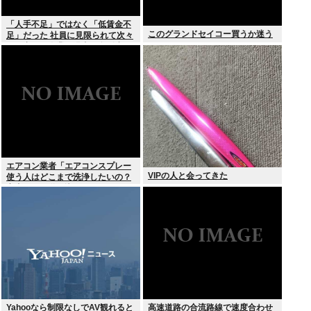
「人手不足」ではなく「低賃金不
このグランドセイコー買うか迷う
足」だった 社員に見限られて次々
と倒産する企業が過去最多 給与ア
ップが大嘘の現実
エアコン業者「エアコンスプレー
VIPの人と会ってきた
使う人はどこまで洗浄したいの？
室内に風を送り込んでるファンは
汚いままですよ」331.5万バズ
Yahooなら制限なしでAV観れると
高速道路の合流路線で速度合わせ