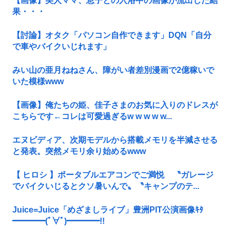
【画像】美人ママ、息子との入浴中の画像が流出した結
果・・・
【討論】オタク「パソコン自作できます」DQN「自分
で車やバイクいじれます」
みい山の亜月ねねさん、障がい者差別漫画で2億稼いで
いた模様www
【画像】俺たちの姫、佳子さまのお気に入りのドレスが
こちらです←コレは可愛過ぎるw w w w w...
エヌビディア、次期モデルから搭載メモリを半減させる
と発表。突然メモリ余り始めるwww
【 ヒロシ 】ポータブルエアコンでご満悦 〝ガレージ
でバイクいじるとクソ暑いんで〟〝キャンプのテ...
Juice=Juice「めざましライブ」豊洲PIT公演画像ｷﾀ
━━━━(ﾟ∀ﾟ)━━━━!!