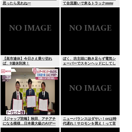
思ったら見れねー
て合流塞いで来るトラックwww
【高市連休】今日さえ乗り切れ
ぼく、坊主頭に飽き足らず電気シ
ば、9連休到来！
ェーバーでスキンヘッドにしてし
まう
【ジャップ悲報】秋田、アチアチ
ニューバランスはダサい！onは時
になる模様…日本最大級のAIデー
代遅れ！サロモンを買え！って言
タセンター建設決定！整備費は2
われたから買ったんやが