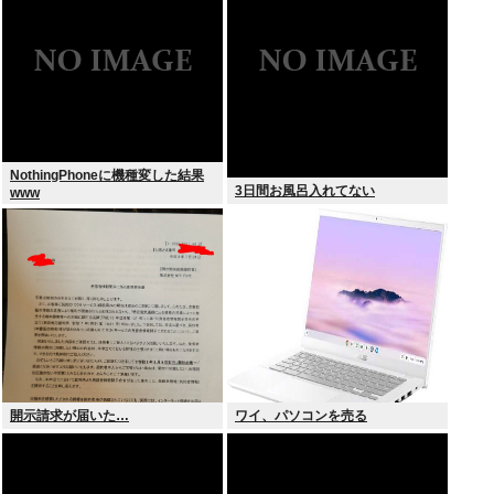
兆円！
NothingPhoneに機種変した結果
3日間お風呂入れてない
www
開示請求が届いた…
ワイ、パソコンを売る