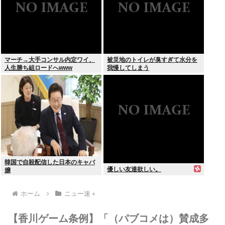
マーチ→大手コンサル内定ワイ、
被災地のトイレが臭すぎて水分を
人生勝ち組ロードへwww
我慢してしまう
韓国で自殺配信した日本のキャバ
優しい友達欲しい。
嬢
ホーム
ニュー速＋
【香川ゲーム条例】「（パブコメは）賛成多