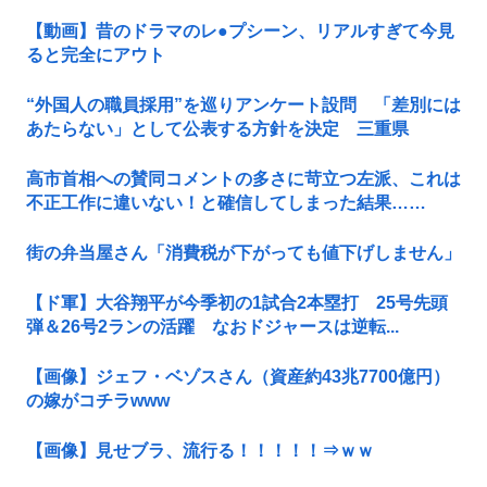
【動画】昔のドラマのレ●プシーン、リアルすぎて今見
ると完全にアウト
“外国人の職員採用”を巡りアンケート設問 「差別には
あたらない」として公表する方針を決定 三重県
高市首相への賛同コメントの多さに苛立つ左派、これは
不正工作に違いない！と確信してしまった結果……
街の弁当屋さん「消費税が下がっても値下げしません」
【ド軍】大谷翔平が今季初の1試合2本塁打 25号先頭
弾＆26号2ランの活躍 なおドジャースは逆転...
【画像】ジェフ・ベゾスさん（資産約43兆7700億円）
の嫁がコチラwww
【画像】見せブラ、流行る！！！！！⇒ｗｗ