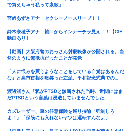
で買えちゃう私って素敵」
宮﨑あずさアナ セクシーノースリーブ！！
鈴木奈穂子アナ 袖口からインナーチラ見え！！【GIF
動画あり】
【動画】大阪府警のおっさん射殺映像が公開される。当
然のように無抵抗だったことが発覚
「人に恨みを買うようなことをしている自覚はあるんだ
な」と高市首相を嘲笑った左派、平和記念式典での...
渡邊渚さん「私がPTSDと診断された当時、世間にはま
だPTSDという言葉は浸透していませんでした...
カズレーザー、車の任意保険を巡り持論「強制しろ
よ！」「保険にも入れないヤツは運転すんなよ」