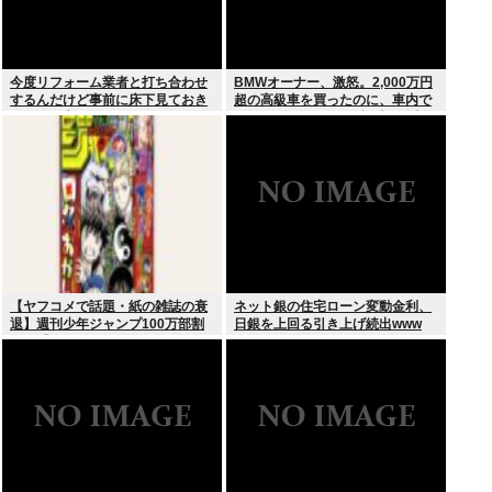
今度リフォーム業者と打ち合わせ
BMWオーナー、激怒。2,000万円
するんだけど事前に床下見ておき
超の高級車を買ったのに、車内で
たいって言われたんだけどそうい
スパイダーマンCMの視聴を強制
うものなの？
されてしまう。
【ヤフコメで話題・紙の雑誌の衰
ネット銀の住宅ローン変動金利、
退】週刊少年ジャンプ100万部割
日銀を上回る引き上げ続出www
れは「終わり」の始まりか