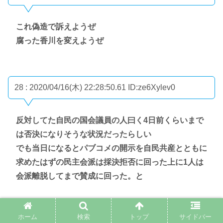
これ偽造で訴えようぜ
腐った香川を変えようぜ
28 : 2020/04/16(木) 22:28:50.61
ID:ze6Xylev0
反対してた自民の国会議員の人曰く4日前くらいまで
は否決になりそうな状況だったらしい
でも当日になるとパブコメの開示を自民共産とともに
求めたはずの民主会派は採決拒否に回った上に1人は
会派離脱してまで賛成に回った。と
ホーム
検索
トップ
サイドバー