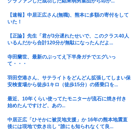
クラファンした成功した結果弱男集団から叩か...
【速報】中居正広さん(無職)、熊本に多額の寄付をして
いた！
【正論】先生「君が3分遅れたせいで、このクラス40人
いるんだから合計120分が無駄になったんだよ...
寺田蘭世、最新のぶってえ下半身ガチでエグいっ
て・・・
羽田空港さん、サテライトをどんどん拡張してしまい保
安検査場から徒歩1キロ（徒歩15分）の搭乗口を...
最近、10年くらい使ってたモニターが流石に焼き付き
始めたんですけど、あの...
中居正広「ひそかに被災地支援」か 16年の熊本地震直
後には現地で炊き出し “誰にも知られなくて良...