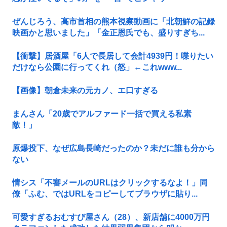
ぜんじろう、高市首相の熊本視察動画に「北朝鮮の記録
映画かと思いました」「金正恩氏でも、盛りすぎち...
【衝撃】居酒屋「6人で長居して会計4939円！喋りたい
だけなら公園に行ってくれ（怒」←これwww...
【画像】朝倉未来の元カノ、エ口すぎる
まんさん「20歳でアルファード一括で買える私素
敵！」
原爆投下、なぜ広島長崎だったのか？未だに誰も分から
ない
情シス「不審メールのURLはクリックするなよ！」同
僚「ふむ、ではURLをコピーしてブラウザに貼り...
可愛すぎるおむすび屋さん（28）、新店舗に4000万円