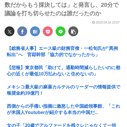
数だからもう採決しては」と発言し、20分で
議論を打ち切らせたのは誰だったのか
2020.04.16 23:07
【総務省人事】エース級の財務官僚・一松旬氏が“異例
転出”へ 官邸幹部「協力的でなかったから」
【悲報】東京都民「助けて。通勤時間減らしたいのに都
心の近くが最低10万払わないと住めないの」
メキシコ最大級の麻薬カルテルのリーダーの情報提供で
報奨金約39億円！
西側からの手痛い指摘に激怒した中国総領事館、「これ
が米国人Youtuberが紹介する本当の中国だ...
女の子「20歳でアルファードを残クレじゃなくて一括