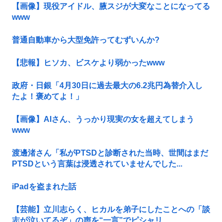
【画像】現役アイドル、腋スジが大変なことになってる
www
普通自動車から大型免許ってむずいんか?
【悲報】ヒソカ、ビスケより弱かったwww
政府・日銀「4月30日に過去最大の6.2兆円為替介入し
たよ！褒めてよ！」
【画像】AIさん、うっかり現実の女を超えてしまう
www
渡邊渚さん「私がPTSDと診断された当時、世間はまだ
PTSDという言葉は浸透されていませんでした...
iPadを盗まれた話
【芸能】立川志らく、ヒカルを弟子にしたことへの「談
志が泣いてるぞ」の声を“一言”でピシャリ