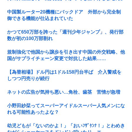
中国製ルーター20機種にバックドア 外部から完全制
御できる機能が仕込まれていた
かつて650万部を誇った「週刊少年ジャンプ」、発行部
数が初の100万部割れ
規制強化で他国から譲歩を引き出す中国の外交戦略、他
国がサプライチェーン変更で対抗した結果……
【為替相場】ドル円は1ドル158円台半ば 介入警戒を
しつつ円売りが続行
ネットの広告が気持ち悪い…角栓、歯茎 苦情が急増
小野田紗栞ってスーパーアイドルスーパー人気メンにな
れる可能性あったよな？
幼児どもが「ないのかよ！」「おいﾌｻﾞｹﾝﾅ！」とわめき