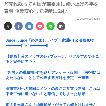
ど売れ残っても国が備蓄用に買い上げる事を
表明 企業安心して増産に励む
2020.04.16 22:50
Juice=Juice「めざましライブ」豊洲PIT公演画像ｷﾀ
━━━━(ﾟ∀ﾟ)━━━━!!
【動画】昔のドラマのレ●プシーン、リアルすぎて今見
ると完全にアウト
“外国人の職員採用”を巡りアンケート設問 「差別には
あたらない」として公表する方針を決定 三重県
高市首相への賛同コメントの多さに苛立つ左派、これは
不正工作に違いない！と確信してしまった結果……
街の弁当屋さん「消費税が下がっても値下げしません」