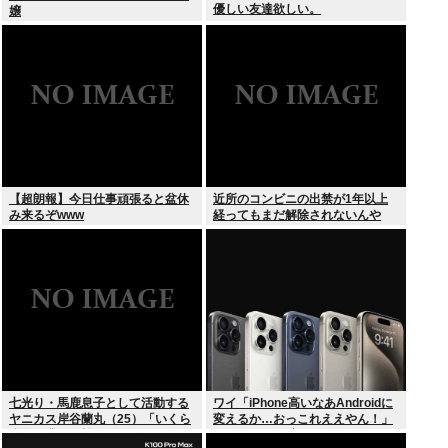
優しい友達欲しい。
嬢
【超朗報】今日仕事頑張ると盆休
近所のコンビニの出禁が1年以上
み来るぞwww
経ってもまだ解除されないんや
が…
七光り・馬鹿息子として活動する
ワイ「iPhone高いなあAndroidに
ヤニカス岸谷蘭丸（25）「いくら
変えるか…おっこれええやん！」
税金を我々が払ってるんだと」
→iPhoneより高い