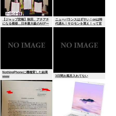
【ジャップ悲報】秋田、アチアチ
ニューバランスはダサい！onは時
になる模様…日本最大級のAIデー
代遅れ！サロモンを買え！って言
タセンター建設決定！整備費は2
われたから買ったんやが
兆円！
NothingPhoneに機種変した結果
3日間お風呂入れてない
www