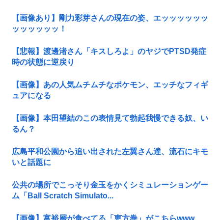
【画像あり】剛力彩芽さんの現在の姿、エッッッッッッ
ッッッッッッ！
【悲報】渡邊渚さん「キスしろよ」のヤジでPTSD発症
時の状態に逆戻り
【画像】あの人気ムチムチなポケモン、エッチなフィギ
ュアになる
【画像】本田望結のこの表情見て勃起我慢できる奴、い
るん？
広島平和公園から追い出された左翼さん達、流石にキモ
いと話題に
公共の場所でこっそり金玉をかくシミュレーションゲー
ム「Ball Scratch Simulato...
【画像】富裕層が食べてる「恵方巻」がこちらwww