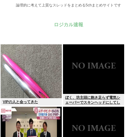
論理的に考えて上質なスレッドをまとめる5chまとめサイトです
ロジカル速報
ぼく、坊主頭に飽き足らず電気シ
VIPの人と会ってきた
ェーバーでスキンヘッドにしてし
まう