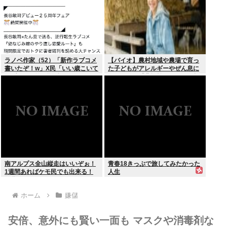
ラノベ作家（52）「新作ラブコメ
【バイオ】農村地域や農場で育っ
書いたぞ！w」X民「いい歳こいて
た子どもがアレルギーやぜん息に
ラブコメ（笑）恥ずかしくない
なりにくい「農場効果」を引き起
の？」
こす細菌が判明
南アルプス全山縦走はいいぞぉ！
青春18きっぷで旅してみたかった
1週間あればケモ民でも出来る！
人生
お盆休みにやってみなイカ？
ホーム
嫌儲
安倍、意外にも賢い一面も マスクや消毒剤な