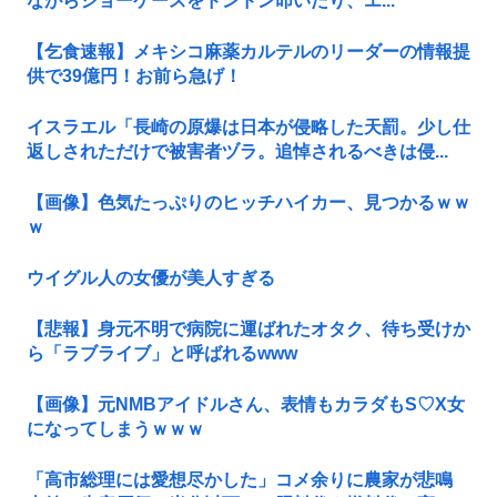
ながらショーケースをドンドン叩いたり、エ...
【乞食速報】メキシコ麻薬カルテルのリーダーの情報提
供で39億円！お前ら急げ！
イスラエル「長崎の原爆は日本が侵略した天罰。少し仕
返しされただけで被害者ヅラ。追悼されるべきは侵...
【画像】色気たっぷりのヒッチハイカー、見つかるｗｗ
ｗ
ウイグル人の女優が美人すぎる
【悲報】身元不明で病院に運ばれたオタク、待ち受けか
ら「ラブライブ」と呼ばれるwww
【画像】元NMBアイドルさん、表情もカラダもS♡X女
になってしまうｗｗｗ
「高市総理には愛想尽かした」コメ余りに農家が悲鳴