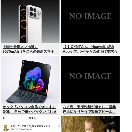
中国の最新スマホ遂に
【 】CXMTさん、Huaweiに続き
9070mAh（そこらの最新スマホ
Apple(アポー)からの値下げ要求も
の約2倍）のバッテリーを積んで
拒否！！！半導体バボー継続
しまうwww
へ！！！
オタク「パソコン自作できます」
八丈島、東海汽船がポカして営業
DQN「自分で車やバイクいじれま
停止になりそうで緊急アピール。
す」
生活物資が届かなくなるかも。ア
シタバ以外に食うものがねえ