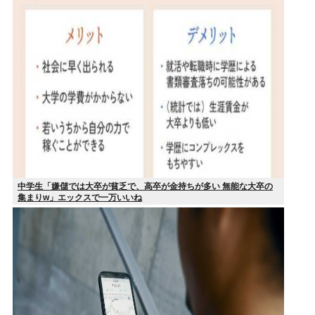
中学生「嫌儲では大卒が貧乏で、高卒が金持ちが多い 無能な大卒の
集まりw」エックスで一万いいね