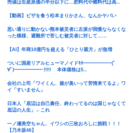
売値は生産原価の半分以下に…肥料代や燃料代は高...
【動画】ピザを食う松本まりかさん、なんかヤバい
思い通りに動かない熊本被災者に左派が我慢ならなくな
った模様、避難所で苦しむ被災者に対して……
【AI】年商10億円を超える「ひとり親方」が急増
ついに国産リアルヒューマノイドｷﾀ━━━━━━(ﾟ
∀ﾟ)━━━━━━ !!!!! 本体価格は5...
会社の上司「ワイくん、服が臭いって苦情来てるよ」ワ
イ「すいません」
日本人「底辺は自己責任、終わってるのは国じゃなくて
底辺の人生」←これ
一ノ瀬美空ちゃん、イワシの三枚おろしに挑戦！！！
【乃木坂46】