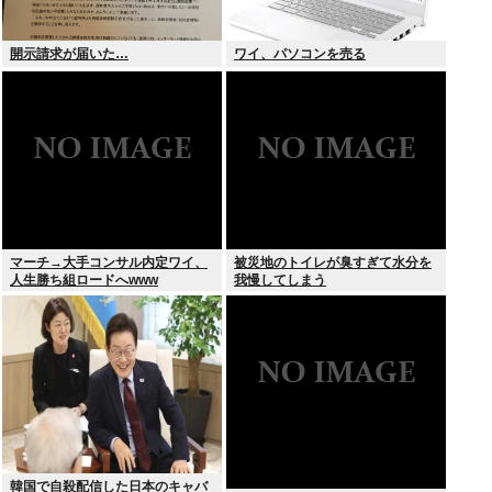
開示請求が届いた…
ワイ、パソコンを売る
マーチ→大手コンサル内定ワイ、
被災地のトイレが臭すぎて水分を
人生勝ち組ロードへwww
我慢してしまう
韓国で自殺配信した日本のキャバ