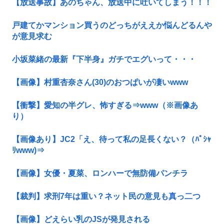
【放送事故】あのちゃん、放送中に吐いてしまう！！！
戸建てかマンション買うのどっちがええか悩んどるんや
が意見求む
小坂菜緒の最新『下半身』ガチでエグいって・・・
【画像】村重杏奈さん(30)のおつぱいが凄いwww
【衝撃】愛知の半グレ、怖すぎる⇒www（※画像あ
り）
【画像あり】JC2「え、待って私の足長くない？（ﾊﾟｼｬ
ﾘwww)⇒
【画像】女優・夏菜、ロンハーで無防備パンチラ
【裁判】求刑7年は重い？ネット民の意見も真っ二つ
【画像】どえらい乳のJSが発見される