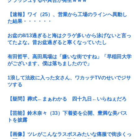
クラッシュする不具合が発生ｗｗｗ
【速報】ワイ（25）、営業から工場のラインへ異動し
た結果・・・・・・
お盆の8/13過ぎると海はクラゲ多いから泳げないと言っ
てたよな。昔お盆過ぎると寒くなっていたし
有田哲平、高田馬場は「嫌いな街ですね」「早稲田大学
がございます、僕は落ちましたので」
1浪して法政に入った女さん、ワカッテTVのせいでジサ
ツする
【疑問】葬式←まぁわかる 四十九日←いらねぇだろ
【芸能】鈴木奈々（33）下着姿を公開、豊満な美バス
トを披露
【画像】ツレがこんなラスボスみたいな痛服で街歩くっ