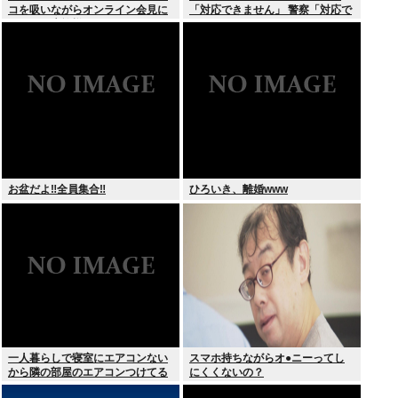
コを吸いながらオンライン会見に
「対応できません」 警察「対応で
どこのお貴族様だよw
きません」
お盆だよ‼全員集合‼
ひろいき、離婚www
一人暮らしで寝室にエアコンない
スマホ持ちながらオ●ニーってし
から隣の部屋のエアコンつけてる
にくくないの？