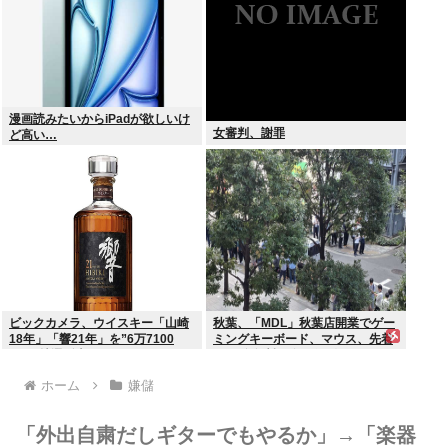
漫画読みたいからiPadが欲しいけ
女審判、謝罪
ど高い…
ビックカメラ、ウイスキー「山崎
秋葉、「MDL」秋葉店開業でゲー
18年」「響21年」を”6万7100
ミングキーボード、マウス、先着
円”で抽選販売
1000名無料配布で行列。まだいけ
るぞ急げ!!
ホーム
嫌儲
「外出自粛だしギターでもやるか」→「楽器