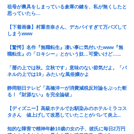
祖母が農具をしまっている倉庫の鍵を、私が無くしたと
思っていたら…
【下着画像】村重杏奈さん、デカパイすぎて万バズして
しまうwww
【驚愕】名作『無職転生』凄い事に気付いたwww『無
職転生』の「ロキシー」とかいう奴…可愛いけど…...
「暦の上では秋。立秋です」意味のない節気だよ。「パ
ネルの上では19」みたいな風俗嬢かよ
静岡朝日テレビ「高橋洋一が消費減税反対論をぶった斬
る！『財源ない』を完全論破」
【ディズニー】高級ホテルでお馴染みのホテルミラコス
タさん 値上げして改悪していたことがバレて炎上...
知的な障害で精神年齢10歳の女の子、彼氏に毎日2万円