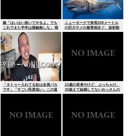
嫁「はいはい抜いてやるよ。でも
ニューヨークで身長200メートル
これでまた半年は接触無しな」 暗
の巨大サメの被害相次ぐ、放射能
黙のこれツラ過ぎるだろ
で巨大化した恐れ、Yahooニュー
スより
「タトゥー入れてる奴は全員バカ
22歳の若者やけど、ぶっちゃけ、
です」「すごい民度低い」この道
30超えて結婚してないおっさんの
23年の彫り師YouTuberの動画が
こと見下してる
話題