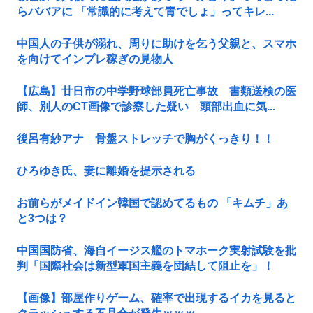
らババアに 「常識的に考えて青でしょ」ってキレ...
中国人の子供が溺れ、周りに助けを乞う父親と、スマホ
を向けてインプレ稼ぎの見物人
【広島】廿日市の中学野球部員死亡事故 書類送検の医
師、別人のCT画像で診察した疑い 頭部出血に気...
後呂有紗アナ 骨盤ストレッチで胸がくっきり！！
ひろゆき氏、妻に離婚を提示される
お前らがメイドイン韓国で認めてるもの 「キムチ」あ
と3つは？
中国国防省、海自イージス艦のトマホーク実射試験を批
判「国際社会は新型軍国主義を団結して阻止を」！
【画像】部屋作りゲーム、確率で出現するイカを見ると