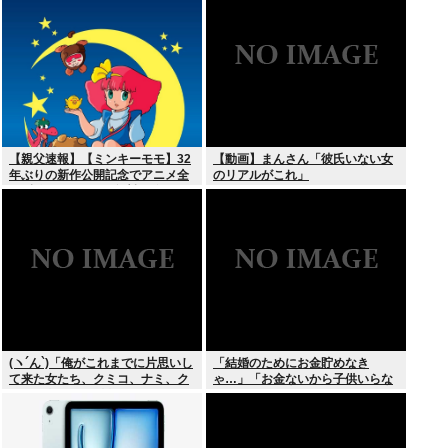
【親父速報】【ミンキーモモ】32
【動画】まんさん「彼氏いない女
年ぶりの新作公開記念でアニメ全
のリアルがこれ」
128話をYouTubeで無料配信。8月
10日より順次スタート
(ヽ´ん`)「俺がこれまでに片思いし
「結婚のためにお金貯めなき
て来た女たち、クミコ、ナミ、ク
ゃ…」「お金ないから子供いらな
ミコ(1人目とは別人、タミヨ、カ
い」←こいつら
オリ、ユカリ…」