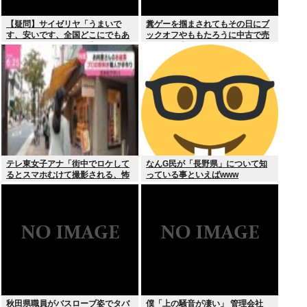
【疑問】サイゼリヤ「うまいで
糞ゲーを掴まされてもその日にブ
す、安いです、全国どこにでもあ
ックオフやももたろうに中古で売
ります」←こいつの弱点
りつける事ができなくなる時代に
突入
テレ東女子アナ「街中でロケして
なんG民が「長野県」について知
るとスマホむけて撮影される、怖
っている事といえばwww
いからやめてね」
秋田県職員がバスローブ姿でタバ
僕「上の騒音が凄い」 管理会社