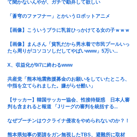
て聞かないんやが、ガチで勘弁して欲しい
「蒼穹のファフナー」とかいうロボットアニメ
【画像】こういうブラに乳首ひっかけてる女の子ｗｗｗ
【画像】まんさん「貧乳だから男水着で市民プールいっ
たら周りがコソコソしだしてやばいwww」5万い...
X、収益化が9/7に終わるwww
共産党「熊本地震救援募金のお願いをしていたところ、
中指を立てられました。嫌がらせ酷い」
【サッカー】韓国サッカー協会、性接待疑惑 日本人審
判も含まれると報道 「Jリーグの審判を統括する...
なぜプーチンはウクライナ侵攻をやめられないのか？！
熊本県知事の要請をガン無視したTBS、避難所に取材