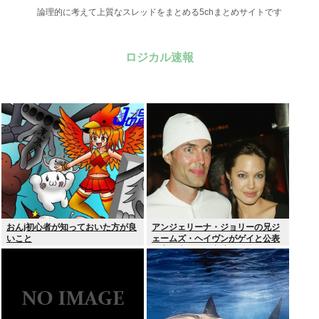
論理的に考えて上質なスレッドをまとめる5chまとめサイトです
ロジカル速報
おんj初心者が知っておいた方が良
アンジェリーナ・ジョリーの兄ジ
いこと
ェームズ・ヘイヴンがゲイと公表
元妻の生配信に出演しカミングア
ウト ヤフコメ「顔見ればわかる」