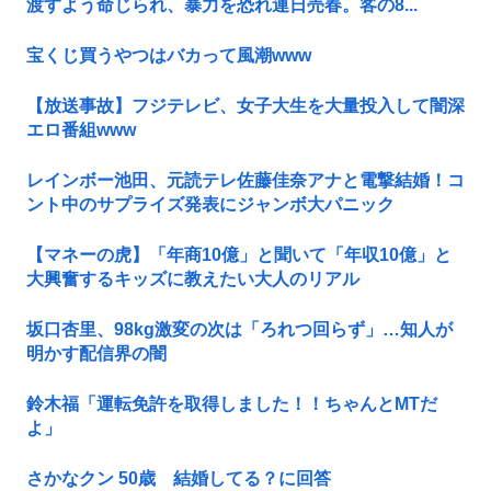
渡すよう命じられ、暴力を恐れ連日売春。客の8...
宝くじ買うやつはバカって風潮www
【放送事故】フジテレビ、女子大生を大量投入して闇深
エロ番組www
レインボー池田、元読テレ佐藤佳奈アナと電撃結婚！コ
ント中のサプライズ発表にジャンボ大パニック
【マネーの虎】「年商10億」と聞いて「年収10億」と
大興奮するキッズに教えたい大人のリアル
坂口杏里、98kg激変の次は「ろれつ回らず」…知人が
明かす配信界の闇
鈴木福「運転免許を取得しました！！ちゃんとMTだ
よ」
さかなクン 50歳 結婚してる？に回答