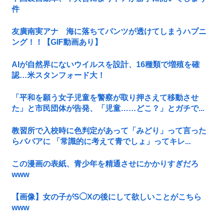
件
友廣南実アナ 海に落ちてパンツが透けてしまうハプニ
ング！！【GIF動画あり】
AIが自然界にないウイルスを設計、16種類で増殖を確
認…米スタンフォード大！
「平和を願う女子児童を警察が取り押さえて移動させ
た」と市民団体が告発、「児童……どこ？」とガチで...
教習所で入校時に色判定があって「みどり」って言った
らババアに 「常識的に考えて青でしょ」ってキレ...
この漫画の表紙、青少年を精通させにかかりすぎだろ
www
【画像】女の子がS◯Xの後にして欲しいことがこちら
www