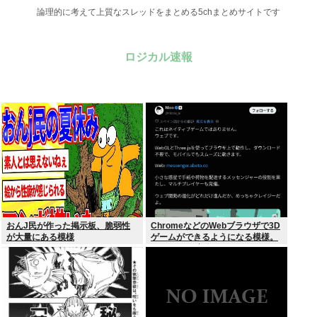
論理的に考えて上質なスレッドをまとめる5chまとめサイトです
ロジカル速報
おんJ民が作った掲示板、脆弱性
ChromeなどのWebブラウザで3D
が大量にある模様
ゲームができるようになる模様。
Windowsは完全不要に