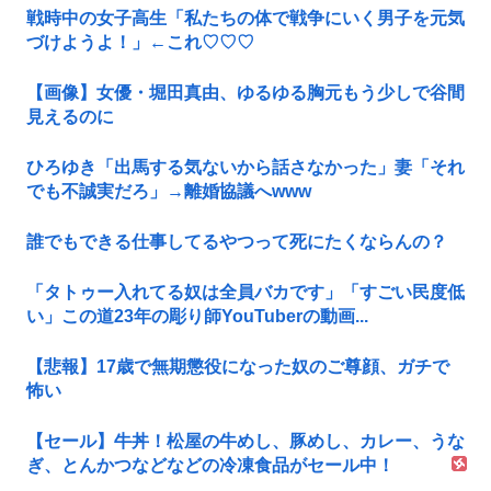
戦時中の女子高生「私たちの体で戦争にいく男子を元気
づけようよ！」←これ♡♡♡
【画像】女優・堀田真由、ゆるゆる胸元もう少しで谷間
見えるのに
ひろゆき「出馬する気ないから話さなかった」妻「それ
でも不誠実だろ」→離婚協議へwww
誰でもできる仕事してるやつって死にたくならんの？
「タトゥー入れてる奴は全員バカです」「すごい民度低
い」この道23年の彫り師YouTuberの動画...
【悲報】17歳で無期懲役になった奴のご尊顔、ガチで
怖い
【セール】牛丼！松屋の牛めし、豚めし、カレー、うな
ぎ、とんかつなどなどの冷凍食品がセール中！