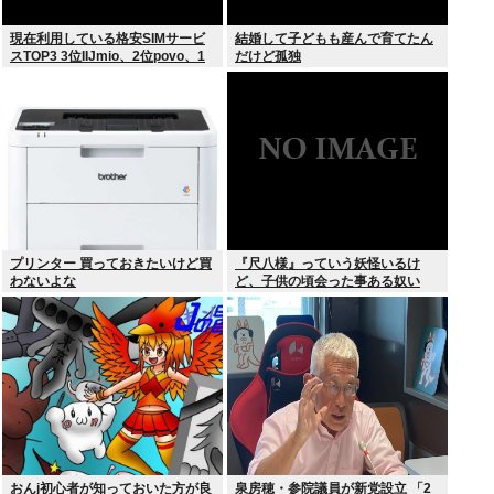
現在利用している格安SIMサービ
結婚して子どもも産んで育てたん
スTOP3 3位IIJmio、2位povo、1
だけど孤独
位ahamo
プリンター 買っておきたいけど買
『尺八様』っていう妖怪いるけ
わないよな
ど、子供の頃会った事ある奴い
る？？
おんj初心者が知っておいた方が良
泉房穂・参院議員が新党設立 「2