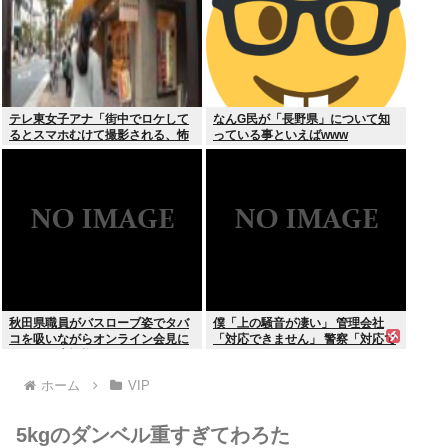
テレ東女子アナ「街中でロケして
なんG民が「長野県」について知
るとスマホむけて撮影される、怖
っている事といえばwww
いからやめてね」
秋田県職員がバスローブ姿でタバ
僕「上の騒音が凄い」 管理会社
コを吸いながらオンライン会見に
「対応できません」 警察「対応で
どこのお貴族様だよw
きません」
ホーム
VIP
5kgのダンベル重すぎてわろた