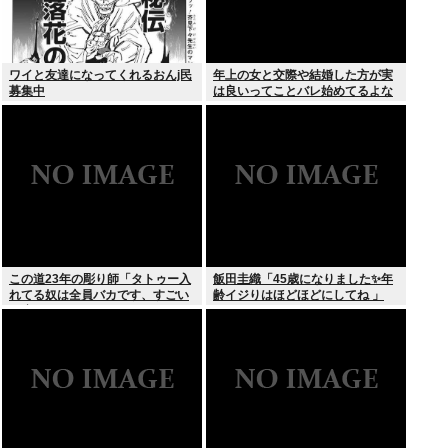
ワイと友達になってくれるおんj民
年上の女と交際や結婚した方が実
募集中
は良いってことバレ始めてるよな
この道23年の彫り師「タトゥー入
飯田圭織「45歳になりました✨年
れてる奴は全員バカです、すごい
齢イジりはほどほどにしてね 」
民度低い」