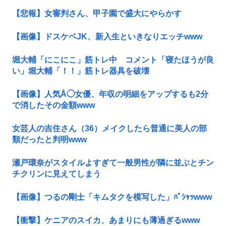
【悲報】女審判さん、甲子園で盛大にやらかす
【画像】ドスケベJK、新入生といきなりエッチwww
堀大輔「にこにこ」筋トレ中 コメント「寝たほうが良
い」堀大輔「！！」筋トレ器具を破壊
【画像】人気Å◯女優、年収の明細をアップするも2分
で消したその金額www
女芸人の吉住さん（36）メイクしたら普通に美人の部
類だったと判明www
瀬戸環奈がスタイルよすぎて一般男性が隣に並ぶとチン
チクリンに見えてしまう
【画像】つるの剛士「キムタクを模写した」ﾊﾟｼｬｯwww
【衝撃】ケニアのスイカ、あまりにも薄過ぎるwww