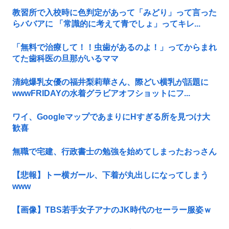
教習所で入校時に色判定があって「みどり」って言った
らババアに 「常識的に考えて青でしょ」ってキレ...
「無料で治療して！！虫歯があるのよ！」ってからまれ
てた歯科医の旦那がいるママ
清純爆乳女優の福井梨莉華さん、際どい横乳が話題に
wwwFRIDAYの水着グラビアオフショットにフ...
ワイ、GoogleマップであまりにΗすぎる所を見つけ大
歓喜
無職で宅建、行政書士の勉強を始めてしまったおっさん
【悲報】トー横ガール、下着が丸出しになってしまう
www
【画像】TBS若手女子アナのJK時代のセーラー服姿ｗ