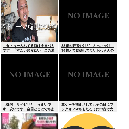
スより
「タトゥー入れてる奴は全員バカ
22歳の若者やけど、ぶっちゃけ、
です」「すごい民度低い」この道
30超えて結婚してないおっさんの
23年の彫り師YouTuberの動画が
こと見下してる
話題
【疑問】サイゼリヤ「うまいで
糞ゲーを掴まされてもその日にブ
す、安いです、全国どこにでもあ
ックオフやももたろうに中古で売
ります」←こいつの弱点
りつける事ができなくなる時代に
突入