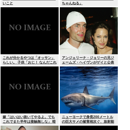
いこと
ちゃんねる」
これが分かるやつは「オッサン」
アンジェリーナ・ジョリーの兄ジ
らしい。 子供「おじ！ なんだこれ
ェームズ・ヘイヴンがゲイと公表
は！」
元妻の生配信に出演しカミングア
ウト ヤフコメ「顔見ればわかる」
嫁「はいはい抜いてやるよ。でも
ニューヨークで身長200メートル
これでまた半年は接触無しな」 暗
の巨大サメの被害相次ぐ、放射能
黙のこれツラ過ぎるだろ
で巨大化した恐れ、Yahooニュー