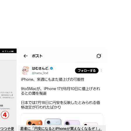
つつつそ使
若者に「円安になるとiPhoneが買えなくなるぞ！」