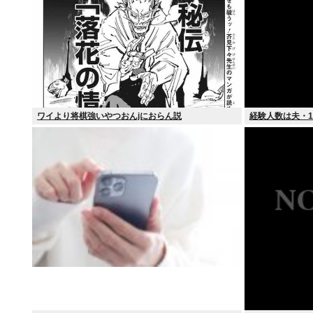
ワイより将棋強いやつおんjにおらん説
経験人数は夫・