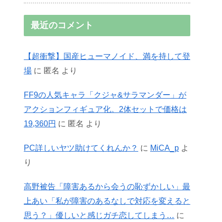
最近のコメント
【超衝撃】国産ヒューマノイド、満を持して登
場
に
匿名
より
FF9の人気キャラ「クジャ&サラマンダー」が
アクションフィギュア化。2体セットで価格は
19,360円
に
匿名
より
PC詳しいヤツ助けてくれんか？
に
MiCA_p
よ
り
高野被告「障害あるから会うの恥ずかしい」最
上あい「私が障害のあるなしで対応を変えると
思う？」優しいと感じガチ恋してしまう…
に