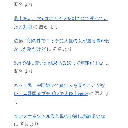
匿名
より
最上あい、マ●コにナイフを刺されて死んでい
たと判明
に
匿名
より
佐藤二朗の件でエッヂに大量の女が居る事がわ
かった訳だけど
に
匿名
より
5chでAIに聞いた結果貼る奴って無能だよな
に
匿名
より
ネット民「中国嫌いで賢い人を見たことがな
い」→愛国者ブチギレで大炎上www
に
匿名
よ
り
インターネット見ると世の中実に馬鹿多いな
に
匿名
より