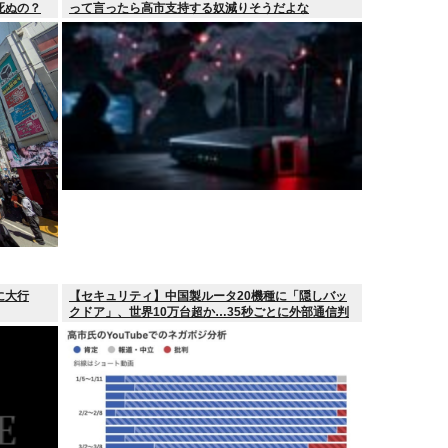
死ぬの？
って言ったら高市支持する奴減りそうだよな
に大行
【セキュリティ】中国製ルータ20機種に「隠しバッ
クドア」、世界10万台超か…35秒ごとに外部通信判
明