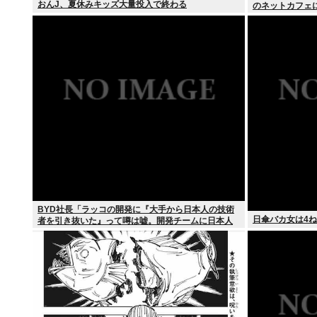
おんJ、夏休みキッズ大量投入で終わる
のネットカフェ
BYD社長「ラッコの開発に『大手から日本人の技術
日傘バカ女は4ね
者を引き抜いた』って噂は嘘。開発チームに日本人
は0人です」