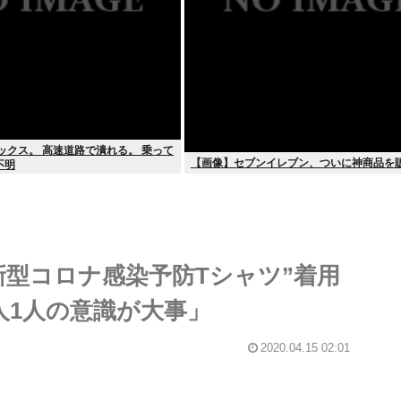
ックス。 高速道路で潰れる。 乗って
【画像】セブンイレブン、ついに神商品を
不明
新型コロナ感染予防Tシャツ”着用
人1人の意識が大事」
2020.04.15 02:01