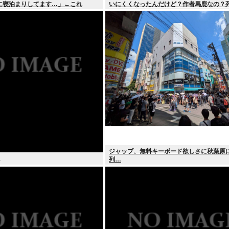
に寝泊まりしてます…」←これ
いにくくなったんだけど？作者馬鹿なの？
ジャップ、無料キーボード欲しさに秋葉原
列…