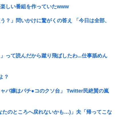
楽しい番組を作っていたwww
う？」問いかけに驚がくの答え 「今日は全部、
」って読んだから蹴り飛ばしたわ...仕事舐めん
よ？
嬢はパチ●コのクソ台」 Twitter民絶賛の嵐
なたのところへ戻れないかも…)」夫「帰ってこな