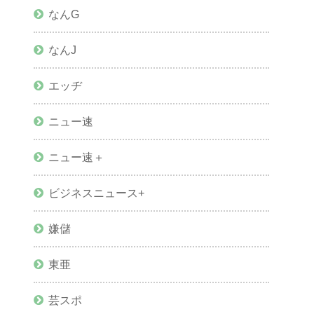
なんG
なんJ
エッヂ
ニュー速
ニュー速＋
ビジネスニュース+
嫌儲
東亜
芸スポ