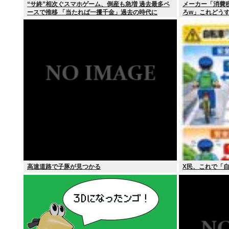
“サ終”相次ぐスマホゲーム、倒産も急増 過去最多ペ
メーカー「消費
ースで推移 「当たれば一攫千金」過去の時代に
ろw」これどう
高速道路で子豚が見つかる
X民、これで「