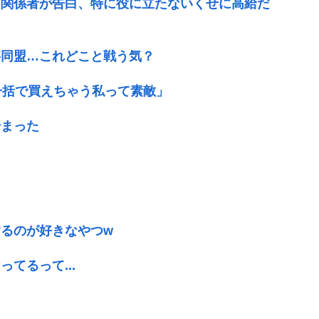
と関係者が告白、特に役に立たないくせに高給だ
事同盟…これどこと戦う気？
一括で買えちゃう私って素敵」
始まった
るのが好きなやつw
てるって...