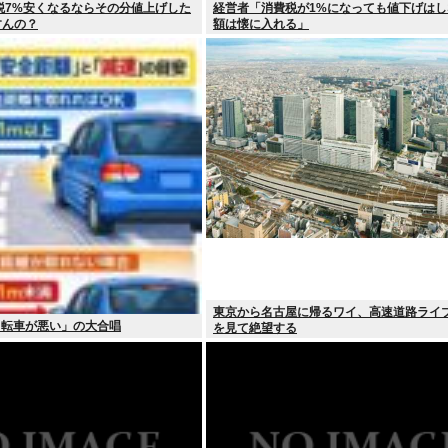
税7%安くなるならその分値上げした
経営者「消費税が1%になっても値下げはし
すんの？
額は懐に入れる」
東京から名古屋に帰るワイ、高速道路ライ
自転車が悪い」の大合唱
を見て絶望する