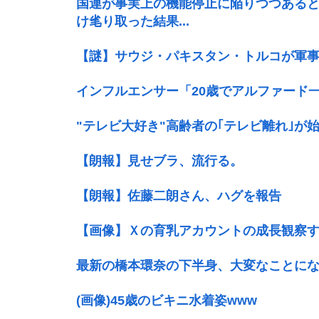
国連が事実上の機能停止に陥りつつある
け毟り取った結果...
【謎】サウジ・パキスタン・トルコが軍
インフルエンサー「20歳でアルファード
"テレビ大好き"高齢者の｢テレビ離れ｣が
【朗報】見せブラ、流行る。
【朗報】佐藤二朗さん、ハグを報告
【画像】Ｘの育乳アカウントの成長観察す
最新の橋本環奈の下半身、大変なことになっ
(画像)45歳のビキニ水着姿www