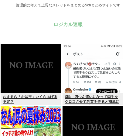
論理的に考えて上質なスレッドをまとめる5chまとめサイトです
ロジカル速報
おまえら「お盆玉」いくらあげる
X民「四つん這いになって両手を
予定？
クロスさせて乳首を弄ると簡単に
イケる」 これ出来ないヤツはゲイ