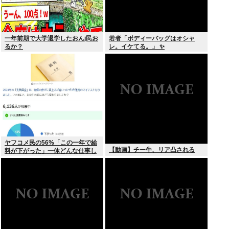
一年前期で大学退学したおんj民お
若者「ボディーバッグはオシャ
るか？
レ。イケてる。」 ✨
ヤフコメ民の56%「この一年で給
【動画】チー牛、リア凸される
料が下がった」一体どんな仕事し
てんだよこいつら！？