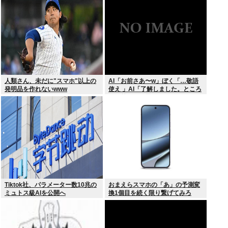
撃プレー”にSNS騒然！「すごい
才能」
人類さん、未だに"スマホ"以上の
AI「お前さあ〜w」ぼく「…敬語
発明品を作れないwww
使え 」AI「了解しました。ところ
でお前はどう思いますか？」 これ
Tiktok社、パラメーター数10兆の
おまえらスマホの「あ」の予測変
ミュトス級AIを公開へ
換1個目を続く限り繋げてみろ
www