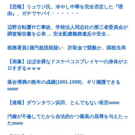
【悲報】リュウジ氏、冷やし中華を完全否定した『理
由』、ガチでヤバイ・・・・・・
辺野古転覆ﾀﾋ亡事故、学校法人同志社の第三者委員会が
調査報告書を公表 … 安全配慮義務違反や安全...
税務署員1億円超脱税疑い 詐取金で競艇か、国税当局
【画像】ほぼ全裸なドスケベコスプレイヤーの身体がエ
ロすぎるｗｗｗ
落合博満の晩年の成績(1991-1998)、ギリ擁護できる
www
【速報】ダウンタウン浜田、とんでもない発言www
汚嫁が不倫してたから合法的かつ最高の屈辱を与えたっ
たwww