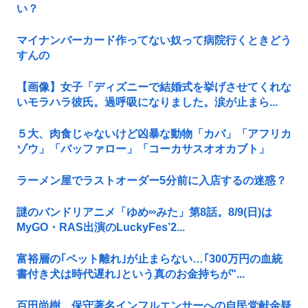
い？
マイナンバーカード作ってない奴って病院行くときどう
すんの
【画像】女子「ディズニーで結婚式を挙げさせてくれな
いモラハラ彼氏。過呼吸になりました。涙が止まら...
５大、肉食じゃないけど凶暴な動物「カバ」「アフリカ
ゾウ」「バッファロー」「コーカサスオオカブト」
ラーメン屋でラストオーダー5分前に入店するの迷惑？
謎のバンドリアニメ「ゆめ∞みた」第8話。8/9(日)は
MyGO・RAS出演のLuckyFes’2...
富裕層の｢ペット離れ｣が止まらない…｢300万円の血統
書付き犬は時代遅れ｣という真のお金持ちが"...
百田尚樹、保守著名インフルエンサーへの自民党献金疑