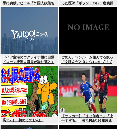
手に功績アピール「外国人政策ち
った医師「ギラン・バレー症候群
ゃんとやってます」www
になって本当に絶望。死んだ方が
良かったと思った」
ドイツ空港のウクライナ機に自爆
ごめん、ワンルーム住んでる奴っ
ドローン接近→職員が蹴り落とす
て女呼んだときにウ●コのブリブ
→偶然起爆装置が壊れセーフ
リ音どうしてんの？？
【サッカー】「まじ何者？」「上
高1ワイ、初めてのおんj。
手すぎる…」横浜FMの16歳超逸
材が開幕Jデビュー戦で魅せた”衝