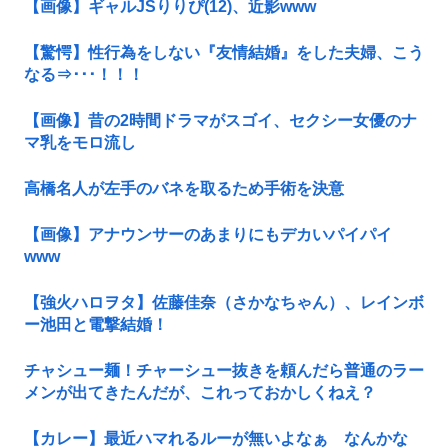
【画像】ギャルJSりりぴ(12)、近影www
【驚愕】性行為をしない『友情結婚』をした夫婦、こう
なる⇒･･･！！！
【画像】昔の2時間ドラマがスゴイ、セクシー女優のナ
マ乳をモロ流し
高橋名人が左手のバネを取るため手術を決意
【画像】アナウンサーのあまりにもデカいパイパイ
www
【強火ハロヲタ】佐藤佳奈（さかなちゃん）、レインボ
ー池田と電撃結婚！
チャシュー麺！チャーシュー抜きを頼んだら普通のラー
メンが出てきたんだが、これっておかしくねえ？
【カレー】最近ハマれるルーが無いよなぁ なんかな