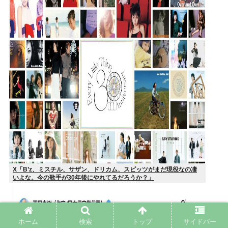
X「B’z、ミスチル、サザン、ドリカム、スピッツがまだ現役なの凄
いよな。今の歌手が30年後にやれてるだろうか？」
ホーム
検索
トップ
サイドバー