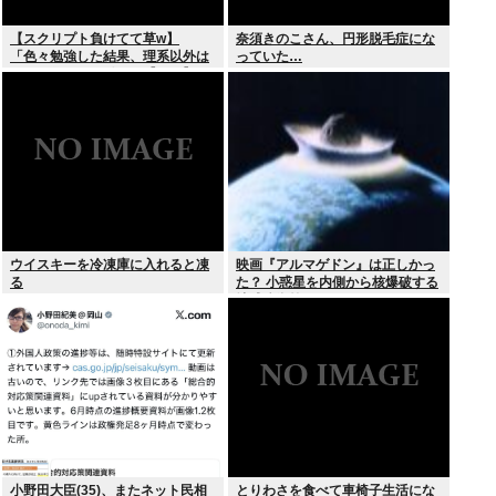
【スクリプト負けてて草w】
奈須きのこさん、円形脱毛症にな
「色々勉強した結果、理系以外は
っていた…
エラー品だと気付いた【ガチ】」
について、もっと具体的に話そう
か
ウイスキーを冷凍庫に入れると凍
映画『アルマゲドン』は正しかっ
る
た？ 小惑星を内側から核爆破する
地球防衛策
小野田大臣(35)、またネット民相
とりわさを食べて車椅子生活にな