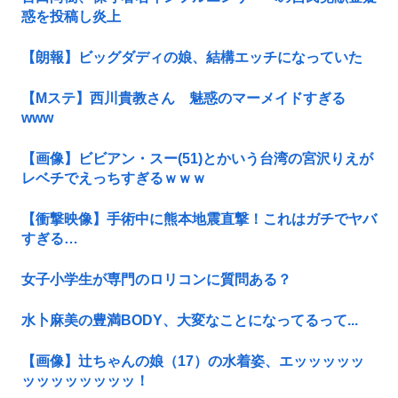
惑を投稿し炎上
【朗報】ビッグダディの娘、結構エッチになっていた
【Mステ】西川貴教さん 魅惑のマーメイドすぎる
www
【画像】ビビアン・スー(51)とかいう台湾の宮沢りえが
レベチでえっちすぎるｗｗｗ
【衝撃映像】手術中に熊本地震直撃！これはガチでヤバ
すぎる…
女子小学生が専門のロリコンに質問ある？
水卜麻美の豊満BODY、大変なことになってるって...
【画像】辻ちゃんの娘（17）の水着姿、エッッッッッ
ッッッッッッッッ！