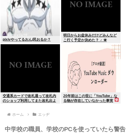
明日からお盆休みだけどみんなど
pixivやってるおんj民おるか？
こ行く予定か決めた？ ‍♂ ☀
交通系カードで改札通って改札内
20年前はこの世に「YouTube」な
のショップ利用してまた改札出よ
る物が存在していなかった事実
うとしたら出られなくてワロタ
ホーム
エッヂ
中学校の職員、学校のPCを使っていたら警告