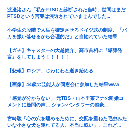
渡邊渚さん「私がPTSDと診断された当時、世間はまだ
PTSDという言葉は浸透されていませんでした...
小学生の段階で人生を確定させるドイツ式の制度、「バ
カを振い落せるから合理的だ」と自惚れていた結果...
【ガチ】キャスターの大越健介、高市首相に『爆弾発
言』をしてしまう！！！！！
【悲報】ロシア、じわじわと逝き始める
【画像】44歳の芸能人が同窓会に参加した結果www
「感覚が分からない」 元TBS・山本里菜アナの離婚コ
メントに疑問の声… シャンパンタワーの超豪...
宮崎駿「心の穴を埋めるために、交配を重ねた毛虫みた
いな小さな犬を連れてる人、本当に醜い」←これど...