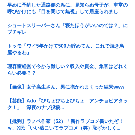
早めに予約した通路側の席に、見知らぬ母子が。車掌の
呼びかけにも「目を閉じて無視」して居座られまし...
ショートスリーパーさん「寝たほうがいいのでは？」に
ブチギレ
トッモ「ワイ5年かけて500万貯めてん、これで焼き鳥
屋やるわ」
理容室経営て今から難しい？収入や資金、集客はどれく
らい必要？？
【画像】女子高生さん、男に抱かれまくった結果www
【芸能】Ado「びちょびちょびちょ アンチョビアタッ
ク！」 深夜のナゾ投稿...
【批判】ラノベ作家（52）「新作ラブコメ書いたぞ！
ｗ」X民「いい歳こいてラブコメ（笑）恥ずかしく...