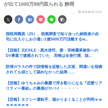
が出て1000万99円取られる 静岡
2026.06.02 13:31
国税局職員（25）、税務調査で知り合った納税者の自
宅に出入りしお小遣い1億5000万円頂戴するw...
【芸能】元EXILE・黒木啓司、妻・宮崎麗果被告への
DV事案で逮捕されていた 宮崎は全身打撲、頭...
防弾ガラスの件で誤情報を拡散した左派、間違いを指摘
されても頑として認めなかった結果……
【悲報】ゆうちゃみの暴露で浮き彫りになる『恋愛リア
リティー番組』の裏側がヤバイ・・・・・
【悲報】タクシー運転手、儲かりまくることが判明ｗｗ
ｗｗｗｗｗｗ