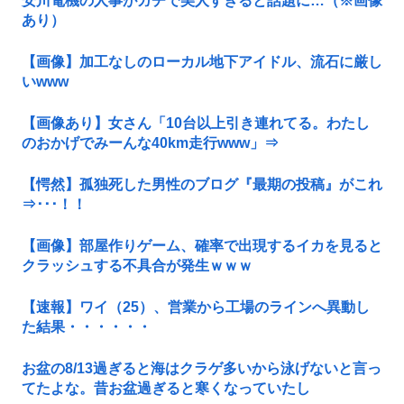
安川電機の人事がガチで美人すぎると話題に…（※画像
あり）
【画像】加工なしのローカル地下アイドル、流石に厳し
いwww
【画像あり】女さん「10台以上引き連れてる。わたし
のおかげでみーんな40km走行www」⇒
【愕然】孤独死した男性のブログ『最期の投稿』がこれ
⇒･･･！！
【画像】部屋作りゲーム、確率で出現するイカを見ると
クラッシュする不具合が発生ｗｗｗ
【速報】ワイ（25）、営業から工場のラインへ異動し
た結果・・・・・・
お盆の8/13過ぎると海はクラゲ多いから泳げないと言っ
てたよな。昔お盆過ぎると寒くなっていたし