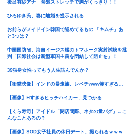
後呂有紗アナ 骨盤ストレッチで胸がくっきり！！
ひろゆき氏、妻に離婚を提示される
お前らがメイドイン韓国で認めてるもの 「キムチ」あ
と3つは？
中国国防省、海自イージス艦のトマホーク実射試験を批
判「国際社会は新型軍国主義を団結して阻止を」！
39独身女性ってもう人生詰んでんか？
【衝撃映像】インドの暴走族、レベチwww怖すぎる…
【画像】Hすぎるヒッチハイカー、見つかる
【くら寿司】アイドル「閉店間際、ネタの量バグ」←こ
んなことあるの？
【画像】SOD女子社員の休日デート、撮られるｗｗｗ