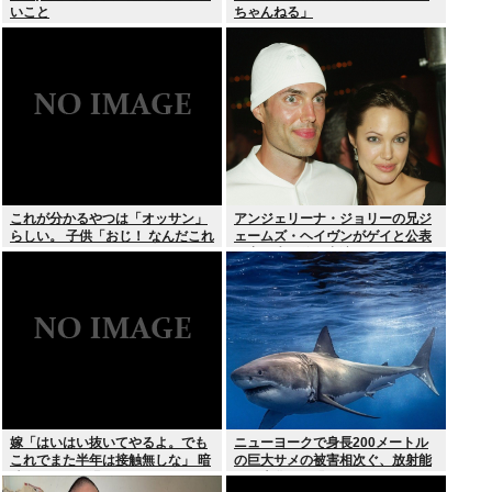
いこと
ちゃんねる」
これが分かるやつは「オッサン」
アンジェリーナ・ジョリーの兄ジ
らしい。 子供「おじ！ なんだこれ
ェームズ・ヘイヴンがゲイと公表
は！」
元妻の生配信に出演しカミングア
ウト ヤフコメ「顔見ればわかる」
嫁「はいはい抜いてやるよ。でも
ニューヨークで身長200メートル
これでまた半年は接触無しな」 暗
の巨大サメの被害相次ぐ、放射能
黙のこれツラ過ぎるだろ
で巨大化した恐れ、Yahooニュー