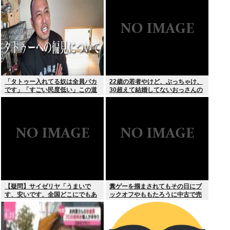
スより
「タトゥー入れてる奴は全員バカ
22歳の若者やけど、ぶっちゃけ、
です」「すごい民度低い」この道
30超えて結婚してないおっさんの
23年の彫り師YouTuberの動画が
こと見下してる
話題
【疑問】サイゼリヤ「うまいで
糞ゲーを掴まされてもその日にブ
す、安いです、全国どこにでもあ
ックオフやももたろうに中古で売
ります」←こいつの弱点
りつける事ができなくなる時代に
突入