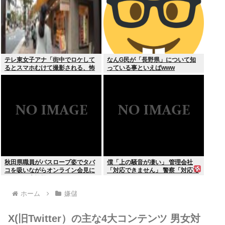
テレ東女子アナ「街中でロケして
なんG民が「長野県」について知
るとスマホむけて撮影される、怖
っている事といえばwww
いからやめてね」
秋田県職員がバスローブ姿でタバ
僕「上の騒音が凄い」 管理会社
コを吸いながらオンライン会見に
「対応できません」 警察「対応で
どこのお貴族様だよw
きません」
ホーム
嫌儲
X(旧Twitter）の主な4大コンテンツ 男女対