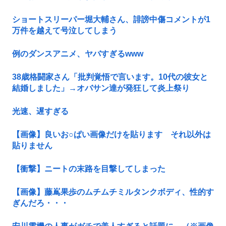
ショートスリーパー堀大輔さん、誹謗中傷コメントが1
万件を越えて号泣してしまう
例のダンスアニメ、ヤバすぎるwww
38歳格闘家さん「批判覚悟で言います。10代の彼女と
結婚しました」→オバサン達が発狂して炎上祭り
光速、遅すぎる
【画像】良いお○ぱい画像だけを貼ります それ以外は
貼りません
【衝撃】ニートの末路を目撃してしまった
【画像】藤嶌果歩のムチムチミルタンクボディ、性的す
ぎんだろ・・・