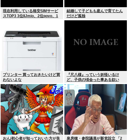
現在利用している格安SIMサービ
結婚して子どもも産んで育てたん
スTOP3 3位IIJmio、2位povo、1
だけど孤独
位ahamo
プリンター 買っておきたいけど買
『尺八様』っていう妖怪いるけ
わないよな
ど、子供の頃会った事ある奴い
る？？
おんj初心者が知っておいた方が良
泉房穂・参院議員が新党設立 「2