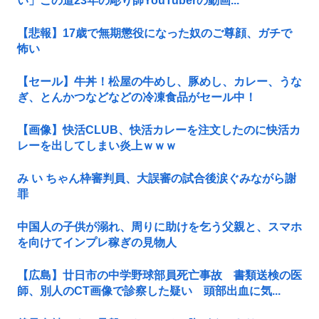
い」この道23年の彫り師YouTuberの動画...
【悲報】17歳で無期懲役になった奴のご尊顔、ガチで
怖い
【セール】牛丼！松屋の牛めし、豚めし、カレー、うな
ぎ、とんかつなどなどの冷凍食品がセール中！
【画像】快活CLUB、快活カレーを注文したのに快活カ
レーを出してしまい炎上ｗｗｗ
み い ちゃん枠審判員、大誤審の試合後涙ぐみながら謝
罪
中国人の子供が溺れ、周りに助けを乞う父親と、スマホ
を向けてインプレ稼ぎの見物人
【広島】廿日市の中学野球部員死亡事故 書類送検の医
師、別人のCT画像で診察した疑い 頭部出血に気...