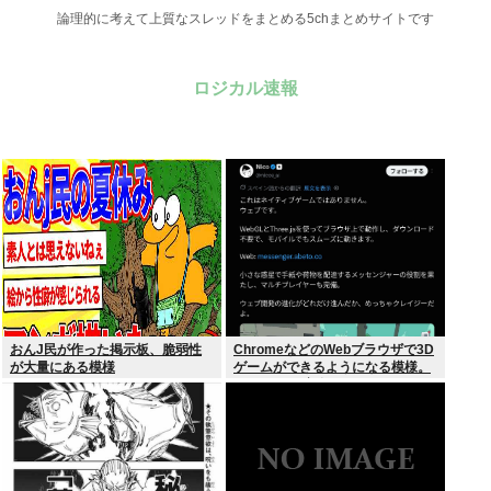
論理的に考えて上質なスレッドをまとめる5chまとめサイトです
ロジカル速報
おんJ民が作った掲示板、脆弱性
ChromeなどのWebブラウザで3D
が大量にある模様
ゲームができるようになる模様。
Windowsは完全不要に