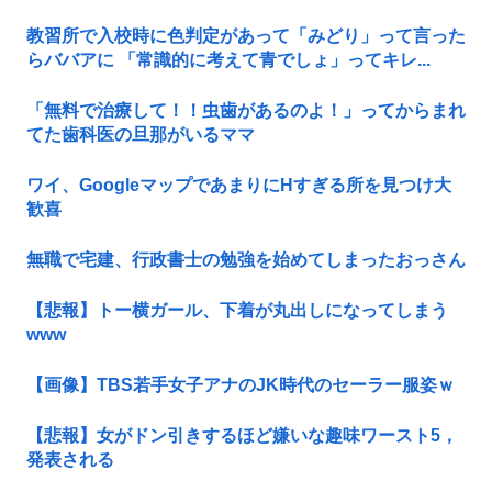
教習所で入校時に色判定があって「みどり」って言った
らババアに 「常識的に考えて青でしょ」ってキレ...
「無料で治療して！！虫歯があるのよ！」ってからまれ
てた歯科医の旦那がいるママ
ワイ、GoogleマップであまりにΗすぎる所を見つけ大
歓喜
無職で宅建、行政書士の勉強を始めてしまったおっさん
【悲報】トー横ガール、下着が丸出しになってしまう
www
【画像】TBS若手女子アナのJK時代のセーラー服姿ｗ
【悲報】女がドン引きするほど嫌いな趣味ワースト5，
発表される