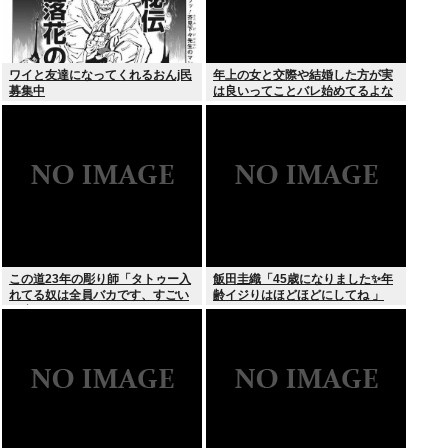
ワイと友達になってくれるおんj民
年上の女と交際や結婚した方が実
募集中
は良いってことバレ始めてるよな
この道23年の彫り師「タトゥー入
飯田圭織「45歳になりました✨年
れてる奴は全員バカです、すごい
齢イジりはほどほどにしてね 」
民度低い」