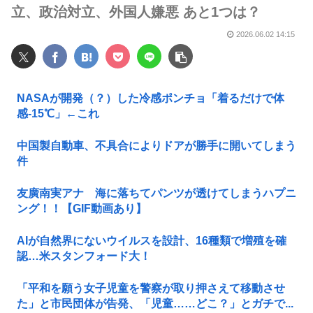
立、政治対立、外国人嫌悪 あと1つは？
2026.06.02 14:15
NASAが開発（？）した冷感ポンチョ「着るだけで体
感-15℃」←これ
中国製自動車、不具合によりドアが勝手に開いてしまう
件
友廣南実アナ 海に落ちてパンツが透けてしまうハプニ
ング！！【GIF動画あり】
AIが自然界にないウイルスを設計、16種類で増殖を確
認…米スタンフォード大！
「平和を願う女子児童を警察が取り押さえて移動させ
た」と市民団体が告発、「児童……どこ？」とガチで...