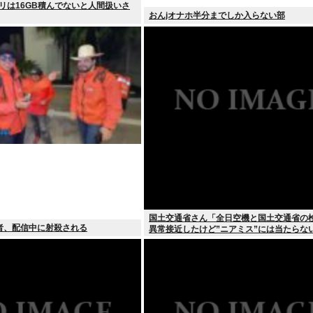
リは16GB積んでないと人間扱いさ
おんjオナホ半分までしか入らない部
国土交通省さん「全日空機と国土交通省の
者、配信中に射殺される
異常接近したけど”ニアミス”には当たらな
ァ」