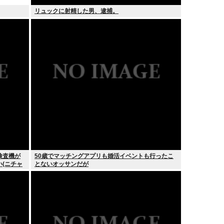
リュックに射精した男、逮捕。
検査機が
50歳でマッチングアプリも婚活イベントも行ったこ
い(ニチャ
とないオッサンだが