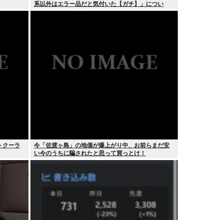
系以外はエラー品だと気付いた【ガチ】」につい
て、もっと具体的に話そうか
トクーラ
今「佐渡ヶ島」の地価が爆上がり中、お前らまだ安
い今のうちに騙されたと思って買っとけ！