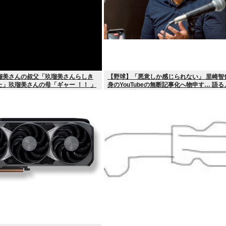
瑠美さんの叔父「玖瑠美さんらしき
【野球】「悪意しか感じられない」 里崎智
」玖瑠美さんの母「ギャー ！！ 」
身のYouTubeの無断記事化へ物申す… 語
との関係性