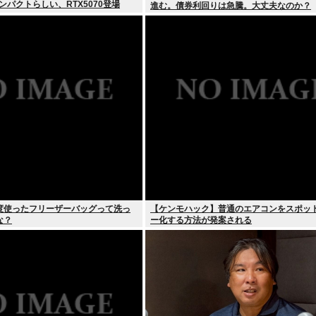
ンパクトらしい、RTX5070登場
進む。債券利回りは急騰。大丈夫なのか？
度使ったフリーザーバッグって洗っ
【ケンモハック】普通のエアコンをスポッ
な？
ー化する方法が発案される