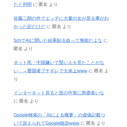
たと判明
に
匿名
より
佐藤二朗の件でエッヂに大量の女が居る事がわ
かった訳だけど
に
匿名
より
5chでAIに聞いた結果貼る奴って無能だよな
に
匿名
より
ネット民「中国嫌いで賢い人を見たことがな
い」→愛国者ブチギレで大炎上www
に
匿名
よ
り
インターネット見ると世の中実に馬鹿多いな
に
匿名
より
Google検索の「AIによる概要」の虚偽記載つ
いて訴えられてGoogle敗訴www
に
匿名
より