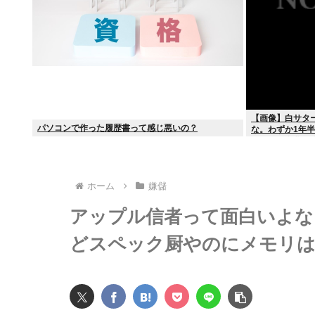
【画像】白サタ
パソコンで作った履歴書って感じ悪いの？
な。わずか1年
万円とか進化が
ホーム
嫌儲
アップル信者って面白いよな
どスペック厨やのにメモリは