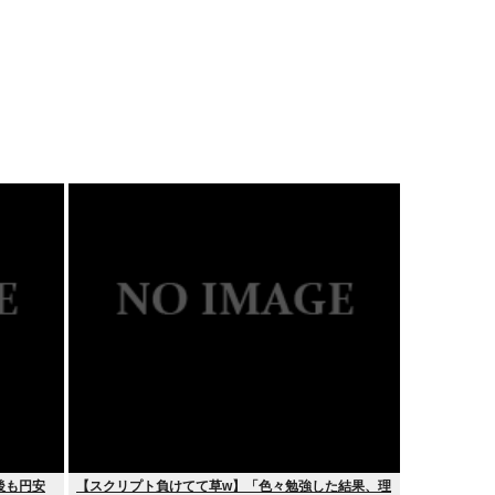
後も円安
【スクリプト負けてて草w】「色々勉強した結果、理