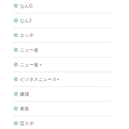
なんG
なんJ
エッヂ
ニュー速
ニュー速＋
ビジネスニュース+
嫌儲
東亜
芸スポ