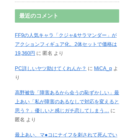
最近のコメント
FF9の人気キャラ「クジャ&サラマンダー」が
アクションフィギュア化。2体セットで価格は
19,360円
に
匿名
より
PC詳しいヤツ助けてくれんか？
に
MiCA_p
よ
り
高野被告「障害あるから会うの恥ずかしい」最
上あい「私が障害のあるなしで対応を変えると
思う？」優しいと感じガチ恋してしまう…
に
匿名
より
最上あい、マ●コにナイフを刺されて死んでい