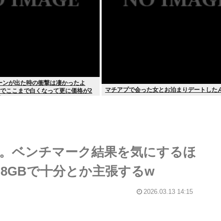
ーンが出た時の衝撃は凄かったよ
マチアプで会った女とお泊まりデートした
半でここまで白くなって更に価格が2
凄かった
。ベンチマーク結果を気にするほ
8GBで十分とか主張するw
2026.03.13 14:15