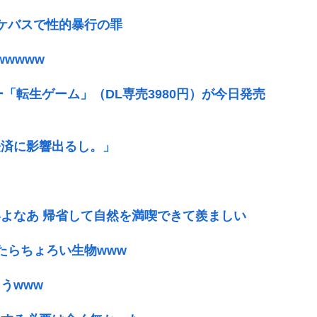
ケバスで性的暴行の罪
wwww
ー「転生ゲーム」（DL専売3980円）が今日発売
経済に影響出るし。」
よなあ 帰省して自然を満喫できて羨ましい
たらちょろい生物www
うwww