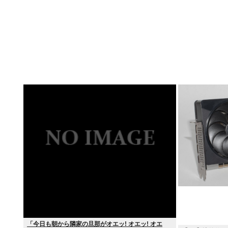
「今日も朝から隣家の旦那がオエッ! オエッ! オエ