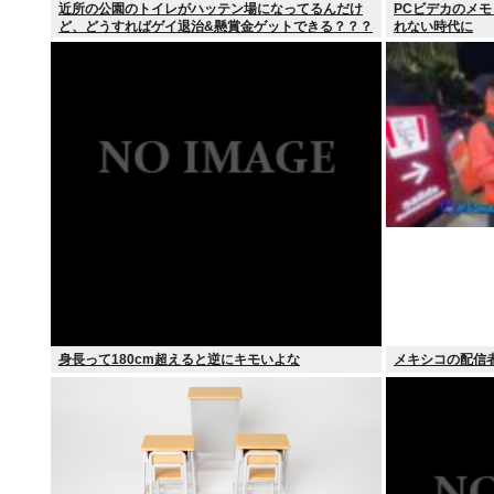
近所の公園のトイレがハッテン場になってるんだけ
PCビデカのメモ
ど、どうすればゲイ退治&懸賞金ゲットできる？？？
れない時代に
身長って180cm超えると逆にキモいよな
メキシコの配信