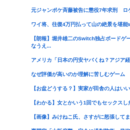
元ジャンポケ斉藤被告に懲役7年求刑 ロ
ワイ将、往復4万円払って山の絶景を堪能w
【朗報】堀井雄二のSwitch独占ボードゲ
なうえ...
アメリカ「日本の円安ヤバくね？アジア
なぜ評価が高いのか理解に苦しむゲーム
【お盆どうする？】実家が田舎の人はいい
【わかる】女とかいう1回でもセックスし
【画像】みけねこ氏、さすがに怒張してま