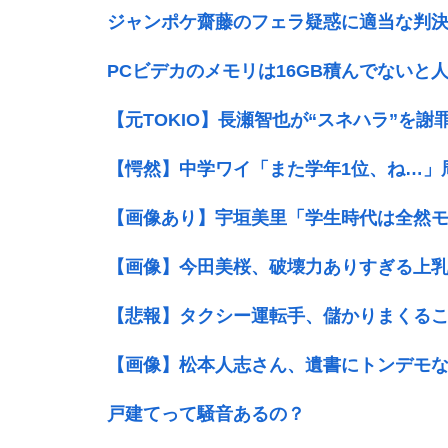
ジャンポケ齋藤のフェラ疑惑に適当な判
PCビデカのメモリは16GB積んでないと
【元TOKIO】長瀬智也が“スネハラ”を
【愕然】中学ワイ「また学年1位、ね…」
【画像あり】宇垣美里「学生時代は全然
【画像】今田美桜、破壊力ありすぎる上
【悲報】タクシー運転手、儲かりまくる
【画像】松本人志さん、遺書にトンデモ
戸建てって騒音あるの？