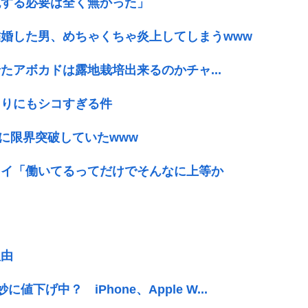
砲する必要は全く無かった」
婚した男、めちゃくちゃ炎上してしまうwww
アボカドは露地栽培出来るのかチャ...
まりにもシコすぎる件
がに限界突破していたwww
ワイ「働いてるってだけでそんなに上等か
理由
に値下げ中？ iPhone、Apple W...