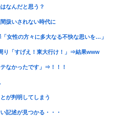
決はなんだと思う？
人間扱いされない時代に
謝罪「女性の方々に多大なる不快な思いを…」
周り「すげえ！東大行け！」⇒結果www
モテなかったです」⇒！！！
乳
ことが判明してしまう
ない記述が見つかる・・・