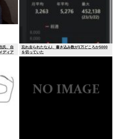
也氏、自
忘れ去られたなんj、書き込み数が1万どころか5000
るメディア
を切っていた