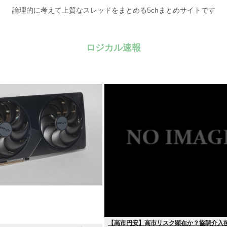
論理的に考えて上質なスレッドをまとめる5chまとめサイトです
ロジカル速報
【高市円安】高市リスク顕在か？協調介入