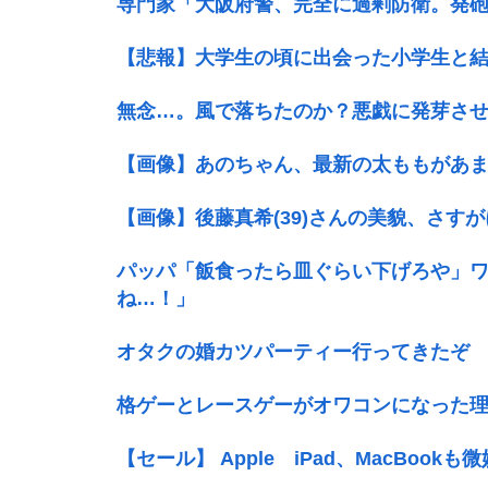
専門家「大阪府警、完全に過剰防衛。発
【悲報】大学生の頃に出会った小学生と結
無念…。風で落ちたのか？悪戯に発芽させた
【画像】あのちゃん、最新の太ももがあ
【画像】後藤真希(39)さんの美貌、さす
パッパ「飯食ったら皿ぐらい下げろや」
ね…！」
オタクの婚カツパーティー行ってきたぞ
格ゲーとレースゲーがオワコンになった
【セール】 Apple iPad、MacBookも微妙