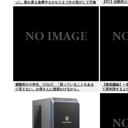
【PC】比較的コ
ッ!… 朝も夜も食事中もかなりえづきの音がして不愉
快な1日が始まります…」
避難所の小学生、けなげ。「思っていることをあま
【徹底議論】一
り言えない。お母さんに迷惑かけるから」
て再利用するよ