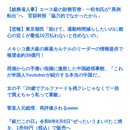
【総務省人事】エース級の財務官僚・一松旬氏が“異例
転出”へ 官邸幹部「協力的でなかったから」
【悲報】東京都民「助けて。通勤時間減らしたいのに都
心の近くが最低10万払わないと住めないの」
メキシコ最大級の麻薬カルテルのリーダーの情報提供で
報奨金約39億円！
西側からの手痛い指摘に激怒した中国総領事館、「これ
が米国人Youtuberが紹介する本当の中国だ...
女の子「20歳でアルファードを残クレじゃなくて一括
で買えちゃう私って素敵」
菅直人元総理、再評価されるwww
『銀だこの日』令和8年8月8日“ぜったいうまい!!たこ焼
を、1舟88円（税込）で販売へ