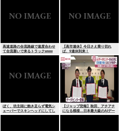
高速道路の合流路線で速度合わせ
【高市連休】今日さえ乗り切れ
て合流塞いで来るトラックwww
ば、9連休到来！
ぼく、坊主頭に飽き足らず電気シ
【ジャップ悲報】秋田、アチアチ
ェーバーでスキンヘッドにしてし
になる模様…日本最大級のAIデー
まう
タセンター建設決定！整備費は2
兆円！