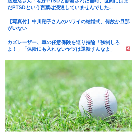
渡邊渚さん「私がPTSDと診断された当時、世間にはま
だPTSDという言葉は浸透していませんでした...
【写真付】中川翔子さんのハワイの結婚式、何故か旦那
がいない
カズレーザー、車の任意保険を巡り持論「強制しろ
よ！」「保険にも入れないヤツは運転すんなよ」