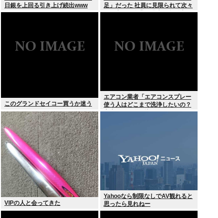
日銀を上回る引き上げ続出www
足」だった 社員に見限られて次々
と倒産する企業が過去最多 給与ア
ップが大嘘の現実
エアコン業者「エアコンスプレー
このグランドセイコー買うか迷う
使う人はどこまで洗浄したいの？
室内に風を送り込んでるファンは
汚いままですよ」331.5万バズ
Yahooなら制限なしでAV観れると
VIPの人と会ってきた
思ったら見れねー