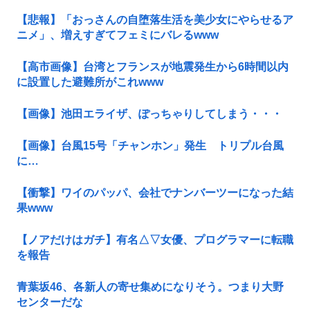
【悲報】「おっさんの自堕落生活を美少女にやらせるア
ニメ」、増えすぎてフェミにバレるwww
【高市画像】台湾とフランスが地震発生から6時間以内
に設置した避難所がこれwww
【画像】池田エライザ、ぽっちゃりしてしまう・・・
【画像】台風15号「チャンホン」発生 トリプル台風
に…
【衝撃】ワイのパッパ、会社でナンバーツーになった結
果www
【ノアだけはガチ】有名△▽女優、プログラマーに転職
を報告
青葉坂46、各新人の寄せ集めになりそう。つまり大野
センターだな