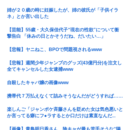
姉が２０歳の時に妊娠したが、姉の彼氏が「子供イラ
ネ」とか言い出した
【芸能】55歳・大久保佳代子“現在の性欲”について衝
撃告白 「休みの日とかそうだね、だいたい…」
【悲報】ヤニねこ、BPOで問題視されるwww
【悲報】週間少年ジャンプのグッズ(43億円分)を注文し
全てキャンセルした女逮捕www
自殺したキャバ嬢の画像www
携帯代７万払えなくて詰みそうなんだがどうすれば……
楽しんご「ジャンポケ斉藤さんを貶めた女は気色悪いと
か言ってる癖にフ●ラするとか口だけは素直なんだ...
【画像】貴島明日香さん、陰キャが最も苦手そうな“陽