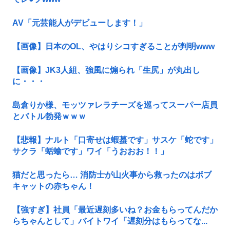
AV「元芸能人がデビューします！」
【画像】日本のOL、やはりシコすぎることが判明www
【画像】JK3人組、強風に煽られ「生尻」が丸出し
に・・・
島倉りか様、モッツァレラチーズを巡ってスーパー店員
とバトル勃発ｗｗｗ
【悲報】ナルト「口寄せは蝦蟇です」サスケ「蛇です」
サクラ「蛞蝓です」ワイ「うおおお！！」
猫だと思ったら… 消防士が山火事から救ったのはボブ
キャットの赤ちゃん！
【強すぎ】社員「最近遅刻多いね？お金もらってんだか
らちゃんとして」バイトワイ「遅刻分はもらってな...