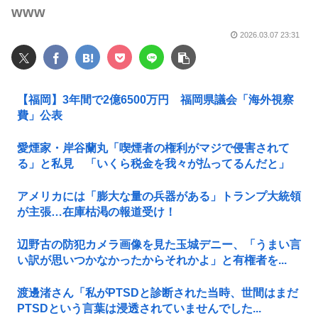
www
2026.03.07 23:31
【福岡】3年間で2億6500万円 福岡県議会「海外視察
費」公表
愛煙家・岸谷蘭丸「喫煙者の権利がマジで侵害されて
る」と私見 「いくら税金を我々が払ってるんだと」
アメリカには「膨大な量の兵器がある」トランプ大統領
が主張…在庫枯渇の報道受け！
辺野古の防犯カメラ画像を見た玉城デニー、「うまい言
い訳が思いつかなかったからそれかよ」と有権者を...
渡邊渚さん「私がPTSDと診断された当時、世間はまだ
PTSDという言葉は浸透されていませんでした...