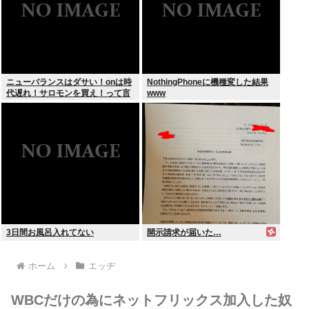
ニューバランスはダサい！onは時
NothingPhoneに機種変した結果
代遅れ！サロモンを買え！って言
www
われたから買ったんやが
3日間お風呂入れてない
開示請求が届いた…
ホーム
エッヂ
WBCだけの為にネットフリックス加入した奴