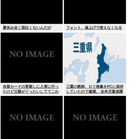
夏休み全く面白くないんだが
フォント、値上げで使えなくなる
在留カードの更新しに入管に行っ
三重の教師、ロリ画像をPCに保存
たけど父親がぐったいしててこわ
していたので逮捕。 全米児童保護
い要介護3
センターから日本の警察庁に通報
が来る。