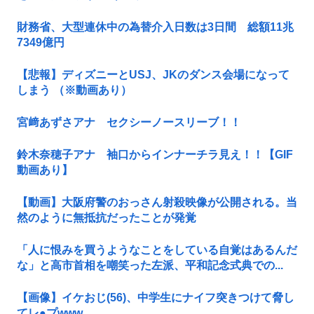
財務省、大型連休中の為替介入日数は3日間 総額11兆
7349億円
【悲報】ディズニーとUSJ、JKのダンス会場になって
しまう （※動画あり）
宮﨑あずさアナ セクシーノースリーブ！！
鈴木奈穂子アナ 袖口からインナーチラ見え！！【GIF
動画あり】
【動画】大阪府警のおっさん射殺映像が公開される。当
然のように無抵抗だったことが発覚
「人に恨みを買うようなことをしている自覚はあるんだ
な」と高市首相を嘲笑った左派、平和記念式典での...
【画像】イケおじ(56)、中学生にナイフ突きつけて脅し
てレ●プwww