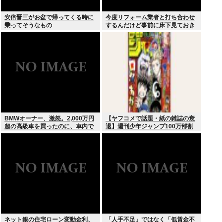
安倍晋三がお盆で帰ってくる時に
今度リフォーム業者と打ち合わせ
乗ってそうなもの
するんだけど事前に床下見ておき
たいって言われたんだけどそうい
うものなの？
BMWオーナー、激怒。2,000万円
【ヤフコメで話題・紙の雑誌の衰
超の高級車を買ったのに、車内で
退】週刊少年ジャンプ100万部割
スパイダーマンCMの視聴を強制
れは「終わり」の始まりか
されてしまう。
ネット銀の住宅ローン変動金利、
「人手不足」ではなく「低賃金不