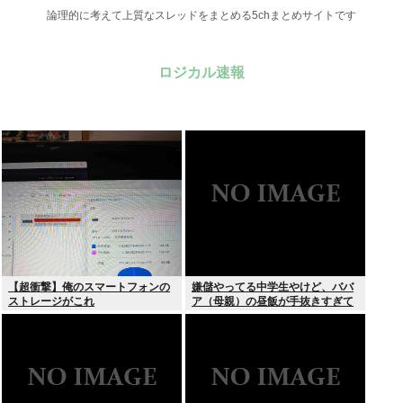
論理的に考えて上質なスレッドをまとめる5chまとめサイトです
ロジカル速報
【超衝撃】俺のスマートフォンの
嫌儲やってる中学生やけど、ババ
ストレージがこれ
ア（母親）の昼飯が手抜きすぎて
キレそう