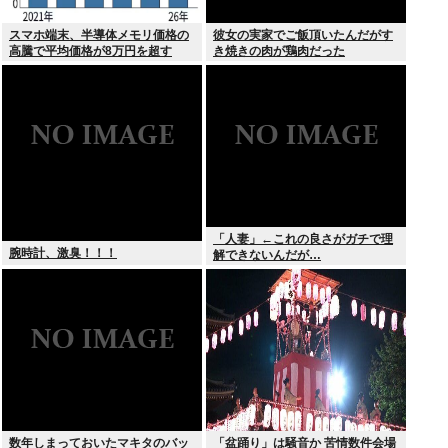
スマホ端末、半導体メモリ価格の
彼女の実家でご飯頂いたんだがす
高騰で平均価格が8万円を超す
き焼きの肉が鶏肉だった
「人妻」←これの良さがガチで理
腕時計、激臭！！！
解できないんだが…
数年しまっておいたマキタのバッ
「盆踊り」は騒音か 苦情数件会場