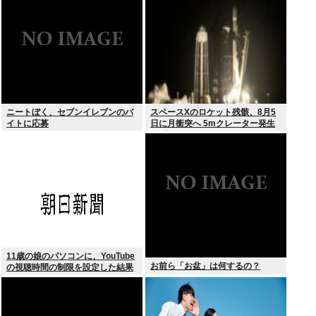
ニートぼく、セブンイレブンのバ
スペースXのロケット残骸、8月5
イトに応募
日に月衝突へ 5mクレーター発生
予測
11歳の娘のパソコンに、YouTube
お前ら「お盆」は何するの？
の視聴時間の制限を設定した結果