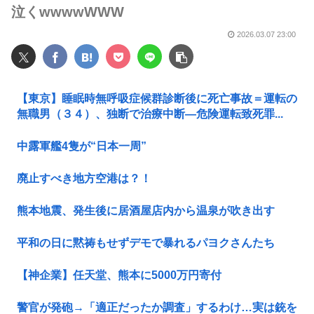
泣くwwwwWWW
2026.03.07 23:00
【東京】睡眠時無呼吸症候群診断後に死亡事故＝運転の
無職男（３４）、独断で治療中断―危険運転致死罪...
中露軍艦4隻が“日本一周”
廃止すべき地方空港は？！
熊本地震、発生後に居酒屋店内から温泉が吹き出す
平和の日に黙祷もせずデモで暴れるパヨクさんたち
【神企業】任天堂、熊本に5000万円寄付
警官が発砲→「適正だったか調査」するわけ…実は銃を