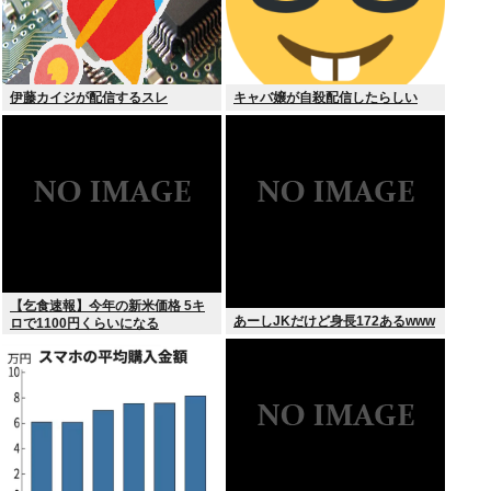
伊藤カイジが配信するスレ
キャバ嬢が自殺配信したらしい
【乞食速報】今年の新米価格 5キ
あーしJKだけど身長172あるwww
ロで1100円くらいになる