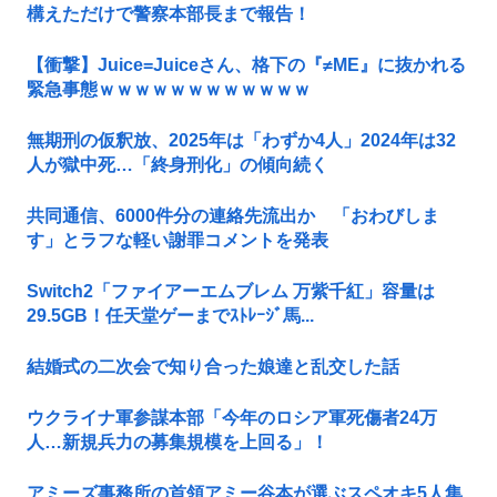
構えただけで警察本部長まで報告！
【衝撃】Juice=Juiceさん、格下の『≠ME』に抜かれる
緊急事態ｗｗｗｗｗｗｗｗｗｗｗｗ
無期刑の仮釈放、2025年は「わずか4人」2024年は32
人が獄中死…「終身刑化」の傾向続く
共同通信、6000件分の連絡先流出か 「おわびしま
す」とラフな軽い謝罪コメントを発表
Switch2「ファイアーエムブレム 万紫千紅」容量は
29.5GB！任天堂ゲーまでｽﾄﾚｰｼﾞ馬...
結婚式の二次会で知り合った娘達と乱交した話
ウクライナ軍参謀本部「今年のロシア軍死傷者24万
人…新規兵力の募集規模を上回る」！
アミーズ事務所の首領アミー谷本が選ぶスペオキ5人集