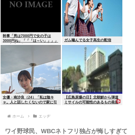
幹事「男は7000円で女の子は
ガム噛んでる女子高生の配信
3000円ね」「「「は～い」」」」
（ヽ´ん`）「あ？ ちょっと待て
よ」
女優・南沙良（24）「私は陰キ
【広島原爆の日】北朝鮮から弾道
ャ。人と話したくないので家に引
ミサイルの可能性のあるもの発射
きこもってPCでアニメを観ていた
防衛省が発表8月6日 17時12分配
い」
信
ホーム
エッヂ
ワイ野球民、WBCネトフリ独占が悔しすぎて