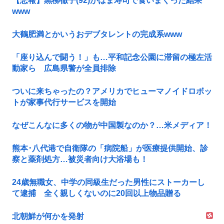
【悲報】黒柳徹子(92)がはま寿司で食いまくった結果
www
大鶴肥満とかいうおデブタレントの完成系www
「座り込んで闘う！」も…平和記念公園に滞留の極左活
動家ら 広島県警が全員排除
ついに来ちゃったの？アメリカでヒューマノイドロボッ
トが家事代行サービスを開始
なぜこんなに多くの物が中国製なのか？…米メディア！
熊本･八代港で自衛隊の「病院船」が医療提供開始、診
察と薬剤処方…被災者向け大浴場も！
24歳無職女、中学の同級生だった男性にストーカーし
て逮捕 全く親しくないのに20回以上物品贈る
北朝鮮が何かを発射