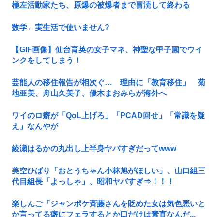
極左活動家たち、原爆の被爆者まで冒涜して終わる
数学←実生活で使いません?
【GIF画像】仙台育英の女子マネ、神聖な甲子園でウイ
ンクをしてしまう！
芸能人の移住報告が相次ぐ… 理由に「教育移住」 菊
地亜美、舟山久美子、優木まおみらが海外へ
ワイのロ癖が「QoL上げろ」「PCAD回せ」「常識を疑
え」なんやが
綾瀬はるかの丸出し上半身ヤバすぎだってwww
美空ひばり「おとうちゃん小林旭がほしい」、山口組三
代目組長「よっしゃ」、昭和ヤバすぎ⇒！！！
楽しんご「ジャンポケ斉藤さんを貶めた女は気色悪いと
か言ってる癖にフェラするとか口だけは素直なんだ...