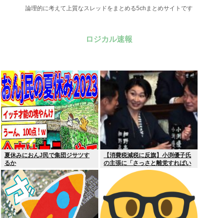
論理的に考えて上質なスレッドをまとめる5chまとめサイトです
ロジカル速報
夏休みにおんJ民で集団ジサツす
【消費税減税に反旗】小渕優子氏
るか
の主張に「さっさと離党すればい
いのに」SNSで逆風…父親から続
く「消費税の系譜」とは