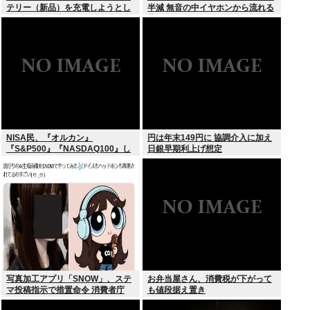
テリー（新品）を充電しようとし
半減 無音の中イヤホンから流れる
たらエラーで充電できないんだ
曲に合わせ踊るサイレント盆ダン
が！復活させる方法教えろ
スも
NISA民、『オルカン』
円は年末149円に 協調介入に加え
『S&P500』『NASDAQ100』し
日銀早期利上げ想定
か買わない
写真加工アプリ「SNOW」、ステ
お弁当屋さん、消費税が下がって
マ投稿指示で措置命令 消費者庁
も値段据え置き