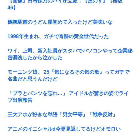
【画像】田村保乃のパイが立派！【ほのす】【櫻坂
46】
鶴舞駅前のうどん屋初めて入ったけど美味いな
1998年生まれ、ガチで奇跡の黄金世代だった
ワイ、上司、新入社員がスタバでパソコンやって企業秘
密漏洩したから泣かした
モーニング娘。'25『気になるその気の歌』ってガチで
名曲だと思うんだけど
「ブラとパンツを忘れ…」 アイドルが驚きの姿でライ
ブ出演報告
三大アホが好きな単語「男女平等」「戦争反対」
アニメのイニシャルd今更見返してるけどオモロい