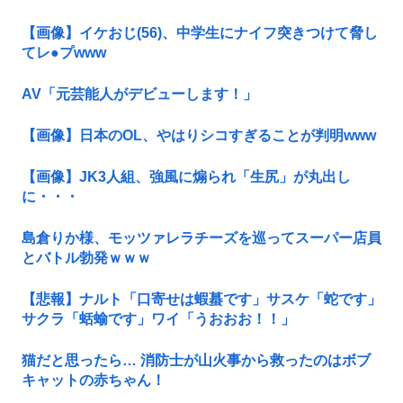
【画像】イケおじ(56)、中学生にナイフ突きつけて脅し
てレ●プwww
AV「元芸能人がデビューします！」
【画像】日本のOL、やはりシコすぎることが判明www
【画像】JK3人組、強風に煽られ「生尻」が丸出し
に・・・
島倉りか様、モッツァレラチーズを巡ってスーパー店員
とバトル勃発ｗｗｗ
【悲報】ナルト「口寄せは蝦蟇です」サスケ「蛇です」
サクラ「蛞蝓です」ワイ「うおおお！！」
猫だと思ったら… 消防士が山火事から救ったのはボブ
キャットの赤ちゃん！