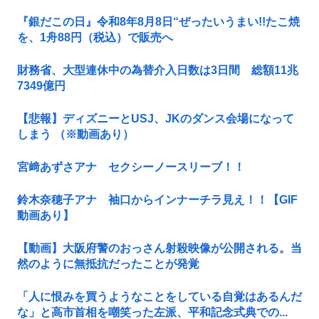
『銀だこの日』令和8年8月8日“ぜったいうまい!!たこ焼
を、1舟88円（税込）で販売へ
財務省、大型連休中の為替介入日数は3日間 総額11兆
7349億円
【悲報】ディズニーとUSJ、JKのダンス会場になって
しまう （※動画あり）
宮﨑あずさアナ セクシーノースリーブ！！
鈴木奈穂子アナ 袖口からインナーチラ見え！！【GIF
動画あり】
【動画】大阪府警のおっさん射殺映像が公開される。当
然のように無抵抗だったことが発覚
「人に恨みを買うようなことをしている自覚はあるんだ
な」と高市首相を嘲笑った左派、平和記念式典での...