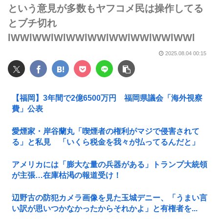
という意見が多数もヤフコメ民は操作してる
とブチ切れ
lWWlWWlWlWWlWWlWWlWWlWWlWWl
2025.08.04 00:15
【福岡】3年間で2億6500万円 福岡県議会「海外視察
費」公表
愛煙家・岸谷蘭丸「喫煙者の権利がマジで侵害されて
る」と私見 「いくら税金を我々が払ってるんだと」
アメリカには「膨大な量の兵器がある」トランプ大統領
が主張…在庫枯渇の報道受け！
辺野古の防犯カメラ画像を見た玉城デニー、「うまい言
い訳が思いつかなかったからそれかよ」と有権者を...