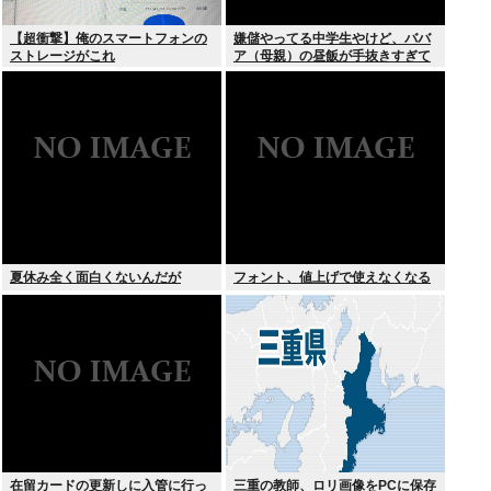
【超衝撃】俺のスマートフォンの
嫌儲やってる中学生やけど、ババ
ストレージがこれ
ア（母親）の昼飯が手抜きすぎて
キレそう
夏休み全く面白くないんだが
フォント、値上げで使えなくなる
在留カードの更新しに入管に行っ
三重の教師、ロリ画像をPCに保存