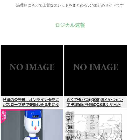
論理的に考えて上質なスレッドをまとめる5chまとめサイトです
ロジカル速報
秋田の公務員、オンライン会見に
近くでタバコ(iQOS)吸うやつがい
バスローブ姿で登場し会見中にタ
て洗濯物が全部iQOS臭くなった
バコを吸う←あのさあ！