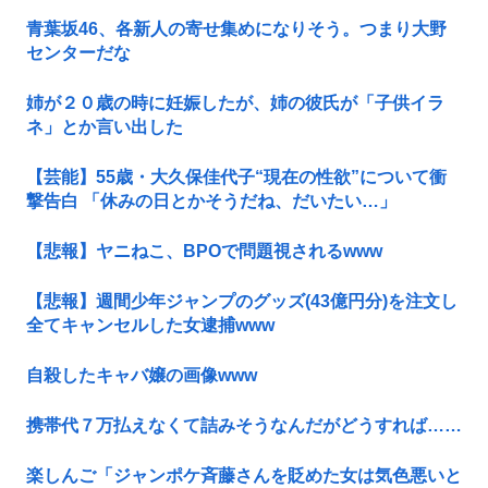
青葉坂46、各新人の寄せ集めになりそう。つまり大野
センターだな
姉が２０歳の時に妊娠したが、姉の彼氏が「子供イラ
ネ」とか言い出した
【芸能】55歳・大久保佳代子“現在の性欲”について衝
撃告白 「休みの日とかそうだね、だいたい…」
【悲報】ヤニねこ、BPOで問題視されるwww
【悲報】週間少年ジャンプのグッズ(43億円分)を注文し
全てキャンセルした女逮捕www
自殺したキャバ嬢の画像www
携帯代７万払えなくて詰みそうなんだがどうすれば……
楽しんご「ジャンポケ斉藤さんを貶めた女は気色悪いと