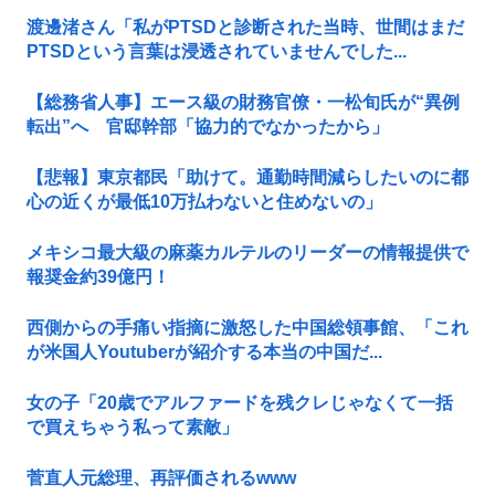
渡邊渚さん「私がPTSDと診断された当時、世間はまだ
PTSDという言葉は浸透されていませんでした...
【総務省人事】エース級の財務官僚・一松旬氏が“異例
転出”へ 官邸幹部「協力的でなかったから」
【悲報】東京都民「助けて。通勤時間減らしたいのに都
心の近くが最低10万払わないと住めないの」
メキシコ最大級の麻薬カルテルのリーダーの情報提供で
報奨金約39億円！
西側からの手痛い指摘に激怒した中国総領事館、「これ
が米国人Youtuberが紹介する本当の中国だ...
女の子「20歳でアルファードを残クレじゃなくて一括
で買えちゃう私って素敵」
菅直人元総理、再評価されるwww