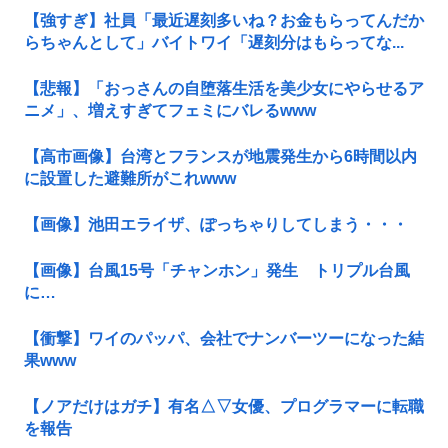
【強すぎ】社員「最近遅刻多いね？お金もらってんだか
らちゃんとして」バイトワイ「遅刻分はもらってな...
【悲報】「おっさんの自堕落生活を美少女にやらせるア
ニメ」、増えすぎてフェミにバレるwww
【高市画像】台湾とフランスが地震発生から6時間以内
に設置した避難所がこれwww
【画像】池田エライザ、ぽっちゃりしてしまう・・・
【画像】台風15号「チャンホン」発生 トリプル台風
に…
【衝撃】ワイのパッパ、会社でナンバーツーになった結
果www
【ノアだけはガチ】有名△▽女優、プログラマーに転職
を報告