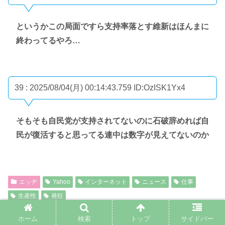
というかこの局面ですら支持率落とす維新はほんまに
終わってるやろ…
39 : 2025/08/04(月) 00:14:43.759
ID:OzISK1Yx4
そもそも自民党が支持されてないのに石破辞めれば自
民が復活すると思ってる連中は数字が見えてないのか
エッヂ
Yahoo
インターネット
ニュース
仕事
生産性
発狂
シェアする
ホーム
検索
トップ
サイドバー