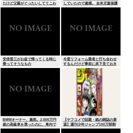
たけど父親がぐったいしててこわ
していたので逮捕。 全米児童保護
い要介護3
センターから日本の警察庁に通報
が来る。
安倍晋三がお盆で帰ってくる時に
今度リフォーム業者と打ち合わせ
乗ってそうなもの
するんだけど事前に床下見ておき
たいって言われたんだけどそうい
うものなの？
BMWオーナー、激怒。2,000万円
【ヤフコメで話題・紙の雑誌の衰
超の高級車を買ったのに、車内で
退】週刊少年ジャンプ100万部割
スパイダーマンCMの視聴を強制
れは「終わり」の始まりか