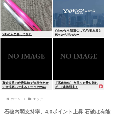
Yahooなら制限なしでAV観れると
VIPの人と会ってきた
思ったら見れねー
高速道路の合流路線で速度合わせ
【高市連休】今日さえ乗り切れ
て合流塞いで来るトラックwww
ば、9連休到来！
ホーム
エッヂ
石破内閣支持率、4.0ポイント上昇 石破は有能