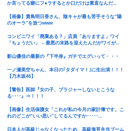
か言ってる癖にフ●ラするとか口だけは素直なんだ...
【画像】貴島明日香さん、陰キャが最も苦手そうな“陽
のオーラ”を放つwww
コンビニワイ「廃棄ある？」店員「ありますよ」ワイ
「ちょうだい」 ←最悪の末路を迎えたんだがワイが...
影山優佳の最新の『下半身』ガチでエグいって・・・
一ノ瀬美空ちゃん、本日の｢タダイマ！｣に生出演！！！
【乃木坂46】
【警告】医師『女の子、ブラジャーしないとこうな
る････』⇒！！！
【画像】生活保護女「これが私の今月の家計簿です。こ
れのどこが“いい思い”してるんですか･････...
日本人が高級じゃなくなったため、高級海苔弁当ブーム