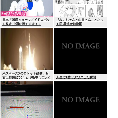
日本「国産ヒューマノイドロボッ
『みいちゃんと山田さん』とネッ
ト発表 中国に勝ちます！」
ト民 異常者動物園
youtubeで1万いいね
米スペースXのロケット残骸、月
人生で1番ワクワクした瞬間
面に時速8700キロで激突し巨大ク
レーター形成か…専門家「宇宙ご
み処分に無頓着」