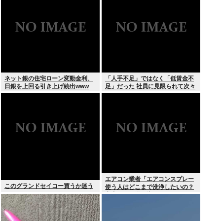
されてしまう。
ネット銀の住宅ローン変動金利、
「人手不足」ではなく「低賃金不
日銀を上回る引き上げ続出www
足」だった 社員に見限られて次々
と倒産する企業が過去最多 給与ア
ップが大嘘の現実
エアコン業者「エアコンスプレー
このグランドセイコー買うか迷う
使う人はどこまで洗浄したいの？
室内に風を送り込んでるファンは
汚いままですよ」331.5万バズ