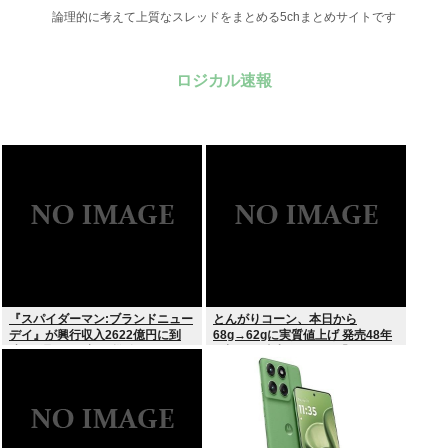
論理的に考えて上質なスレッドをまとめる5chまとめサイトです
ロジカル速報
『スパイダーマン:ブランドニュー
とんがりコーン、本日から
デイ』が興行収入2622億円に到
68g→62gに実質値上げ 発売48年
達！2週目も好調に推移へ
で初の箱縮小 メーカー「CO2も
1067トン削減できます笑」