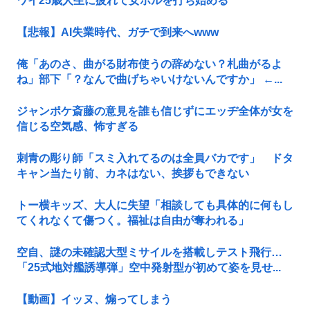
ワイ25歳人生に疲れて女ホルを打ち始める
【悲報】AI失業時代、ガチで到来へwww
俺「あのさ、曲がる財布使うの辞めない？札曲がるよ
ね」部下「？なんで曲げちゃいけないんですか」 ←...
ジャンポケ斎藤の意見を誰も信じずにエッヂ全体が女を
信じる空気感、怖すぎる
刺青の彫り師「スミ入れてるのは全員バカです」 ドタ
キャン当たり前、カネはない、挨拶もできない
トー横キッズ、大人に失望「相談しても具体的に何もし
てくれなくて傷つく。福祉は自由が奪われる」
空自、謎の未確認大型ミサイルを搭載しテスト飛行…
「25式地対艦誘導弾」空中発射型が初めて姿を見せ...
【動画】イッヌ、煽ってしまう