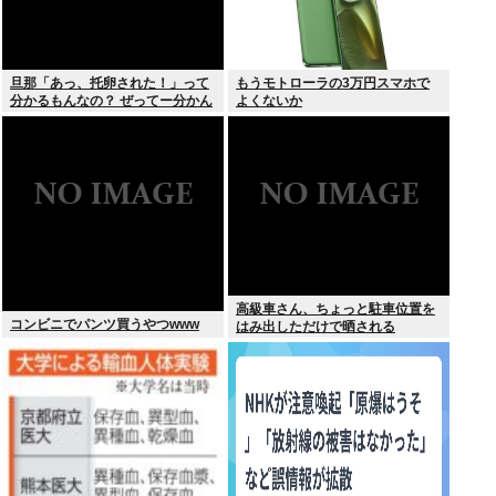
旦那「あっ、托卵された！」って
もうモトローラの3万円スマホで
分かるもんなの？ ぜってー分かん
よくないか
ないだろ。
高級車さん、ちょっと駐車位置を
コンビニでパンツ買うやつwww
はみ出しただけで晒される
wwwWwwWWw