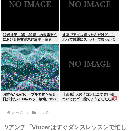
30代後半（35～39歳）の未婚男性
通販でアイス買ったんだけど、こ
における性交渉未経験率（童貞
れって普通にスーパーで買ったほ
率）が約26%（4人に1人）
うが安くないか？
お前らかLANケーブルで首を吊る
【画像】X民「コンビニで買い物
日が来た2030年ネット崩壊。すべ
ついでにゴミ捨てようとしたら家
ての公開鍵を無効化するQデイ。
庭ゴミの持ち込みはダメって言わ
野良AI
れた」
ホーム
エッヂ
Vアンチ「Vtuberはすぐダンスレッスンで忙し