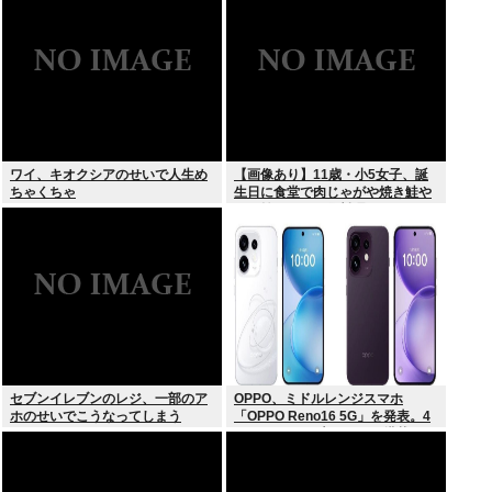
魔改造を発表
ワイ、キオクシアのせいで人生め
【画像あり】11歳・小5女子、誕
ちゃくちゃ
生日に食堂で肉じゃがや焼き鮭や
玉子焼きなど一品料理をオジサン
みたいに食べる
セブンイレブンのレジ、一部のア
OPPO、ミドルレンジスマホ
ホのせいでこうなってしまう
「OPPO Reno16 5G」を発表。4
つの5000万画素カメラを搭載し、
片手でも操作しやすい小型モデル
に