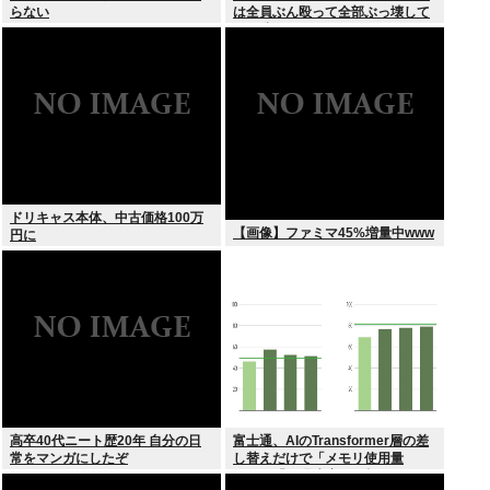
らない
は全員ぶん殴って全部ぶっ壊して
から辞めたい」
ドリキャス本体、中古価格100万
【画像】ファミマ45%増量中www
円に
高卒40代ニート歴20年 自分の日
富士通、AIのTransformer層の差
常をマンガにしたぞ
し替えだけで「メモリ使用量
1/10」「処理速度475倍」になる