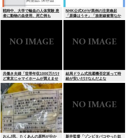
戦時中、大学で輸血の人体実験 患
NHK公式Xがが異例の注意喚起
者に動物の血使用、死亡例も
「原爆はうそ」「放射線被害なか
った」SNS拡散情報めぐり「荒唐
無稽」
共働き夫婦「世帯年収1000万だけ
結局ドラム式洗濯機否定派って時
ど東京じゃマイホームが買えませ
給が安いだけなんだよな
ん 」
おんJ民、たくあんの原料が分か
新井監督「ゾンビタバコやった奴