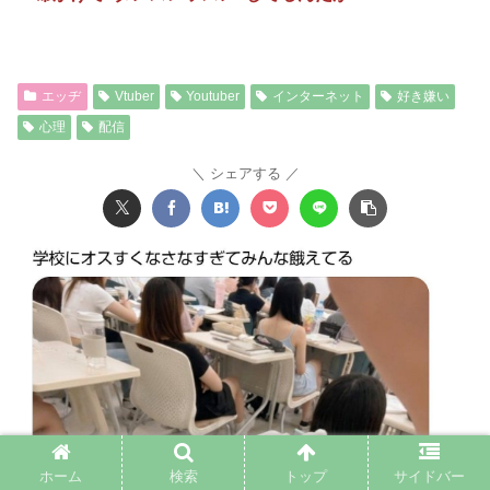
エッヂ
Vtuber
Youtuber
インターネット
好き嫌い
心理
配信
シェアする
ホーム
検索
トップ
サイドバー