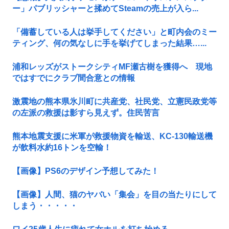
ー」パブリッシャーと揉めてSteamの売上が入ら...
「備蓄している人は挙手してください」と町内会のミー
ティング、何の気なしに手を挙げてしまった結果…...
浦和レッズがストークシティMF瀬古樹を獲得へ 現地
ではすでにクラブ間合意との情報
激震地の熊本県氷川町に共産党、社民党、立憲民政党等
の左派の救援は影すら見えず。住民苦言
熊本地震支援に米軍が救援物資を輸送、KC-130輸送機
が飲料水約16トンを空輸！
【画像】PS6のデザイン予想してみた！
【画像】人間、猫のヤバい「集会」を目の当たりにして
しまう・・・・・