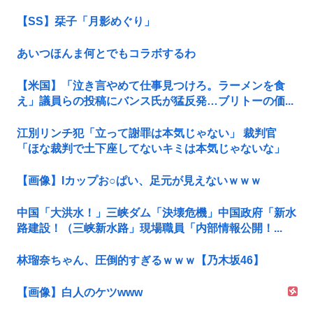
【SS】栞子「月影めぐり」
あいつほんま何とでもコラボするわ
【米国】「泣き言やめて仕事見つけろ。ラーメンを食
え」議員らの投稿にバンス氏が猛反発…ブリトーの価...
江別リンチ犯「立って謝罪は本気じゃない」 裁判官
「ほな裁判で土下座してないキミは本気じゃないな」
【画像】Iカップお○ぱい、足元が見えないｗｗｗ
中国「大洪水！」三峡ダム「決壊危機」中国政府「新水
路建設！（三峡新水路」現場職員「内部情報公開！...
林瑠奈ちゃん、圧倒的すぎるｗｗｗ【乃木坂46】
【画像】白人のケツwww