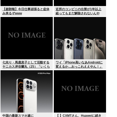
【超朗報】今日仕事頑張ると盆休
近所のコンビニの出禁が1年以上
み来るぞwww
経ってもまだ解除されないんや
が…
七光り・馬鹿息子として活動する
ワイ「iPhone高いなあAndroidに
ヤニカス岸谷蘭丸（25）「いくら
変えるか…おっこれええやん！」
税金を我々が払ってるんだと」
→iPhoneより高い
中国の最新スマホ遂に
【 】CXMTさん、Huaweiに続き