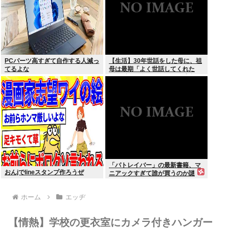
PCパーツ高すぎて自作する人減っ
【生活】30年世話をした母に、祖
てるよな
母は最期「よく世話してくれた
ね。ずっと嫌いだったのが残念だ
よ」と言って死んだ
「パトレイバー」の最新書籍、マ
おんjでlineスタンプ作ろうぜ
ニアックすぎて誰が買うのか謎
ホーム
エッヂ
【情熱】学校の更衣室にカメラ付きハンガー