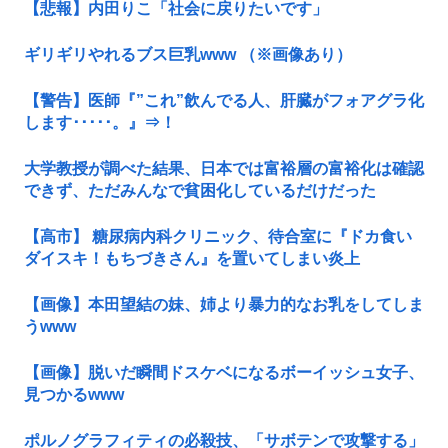
【悲報】内田りこ「社会に戻りたいです」
ギリギリやれるブス巨乳www （※画像あり）
【警告】医師『”これ”飲んでる人、肝臓がフォアグラ化
します･････。』⇒！
大学教授が調べた結果、日本では富裕層の富裕化は確認
できず、ただみんなで貧困化しているだけだった
【高市】 糖尿病内科クリニック、待合室に『ドカ食い
ダイスキ！もちづきさん』を置いてしまい炎上
【画像】本田望結の妹、姉より暴力的なお乳をしてしま
うwww
【画像】脱いだ瞬間ドスケベになるボーイッシュ女子、
見つかるwww
ポルノグラフィティの必殺技、「サボテンで攻撃する」