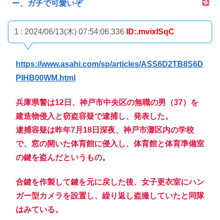
ー、ガチで可愛いぞ
1 : 2024/06/13(木) 07:54:06.336
ID:.mvixlSqC
https://www.asahi.com/sp/articles/ASS6D2TB8S6D
PIHB00WM.html
兵庫県警は12日、神戸市中央区の無職の男（37）を
建造物侵入と窃盗容疑で逮捕し、発表した。
逮捕容疑は昨年7月18日深夜、神戸市灘区内の学校
で、窓の開いた体育館に侵入し、体育館と体育準備室
の鍵を盗んだというもの。
合鍵を作製して鍵を元に戻した後、女子更衣室にハン
ガー型カメラを設置し、繰り返し盗撮していたと同隊
はみている。