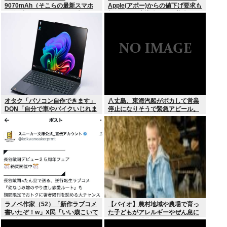
9070mAh（そこらの最新スマホ
Apple(アポー)からの値下げ要求も
の約2倍）のバッテリーを積んで
拒否！！！半導体バボー継続
しまうwww
へ！！！
オタク「パソコン自作できます」
八丈島、東海汽船がポカして営業
DQN「自分で車やバイクいじれま
停止になりそうで緊急アピール。
す」
生活物資が届かなくなるかも。ア
シタバ以外に食うものがねえ
ラノベ作家（52）「新作ラブコメ
【バイオ】農村地域や農場で育っ
書いたぞ！w」X民「いい歳こいて
た子どもがアレルギーやぜん息に
ラブコメ（笑）恥ずかしくない
なりにくい「農場効果」を引き起