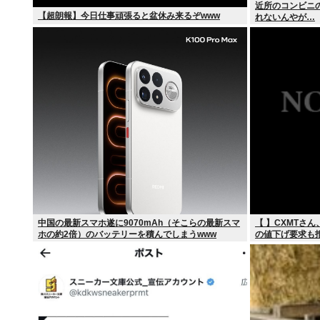
近所のコンビニ
【超朗報】今日仕事頑張ると盆休み来るぞwww
れないんやが…
中国の最新スマホ遂に9070mAh（そこらの最新スマ
【 】CXMTさん、
ホの約2倍）のバッテリーを積んでしまうwww
の値下げ要求も
へ！！！