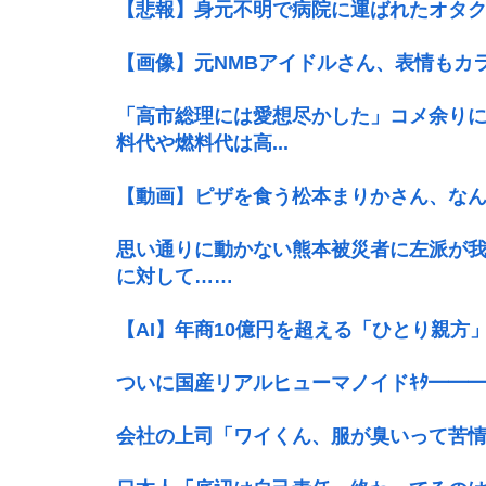
【悲報】身元不明で病院に運ばれたオタク
【画像】元NMBアイドルさん、表情もカ
「高市総理には愛想尽かした」コメ余り
料代や燃料代は高...
【動画】ピザを食う松本まりかさん、な
思い通りに動かない熊本被災者に左派が
に対して……
【AI】年商10億円を超える「ひとり親方
ついに国産リアルヒューマノイドｷﾀ━━━━━━
会社の上司「ワイくん、服が臭いって苦