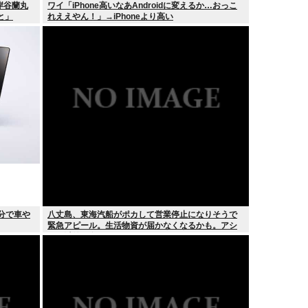
岸谷蘭丸
ワイ「iPhone高いなあAndroidに変えるか…おっこ
と」
れええやん！」→iPhoneより高い
分で車や
八丈島、東海汽船がポカして営業停止になりそうで
緊急アピール。生活物資が届かなくなるかも。アシ
タバ以外に食うものがねえ