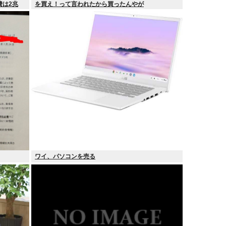
費は2兆
を買え！って言われたから買ったんやが
ワイ、パソコンを売る