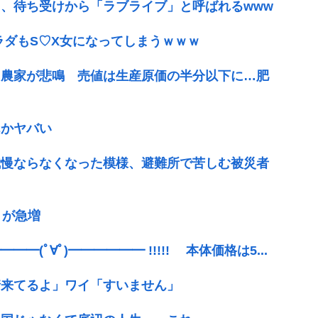
、待ち受けから「ラブライブ」と呼ばれるwww
ラダもS♡X女になってしまうｗｗｗ
に農家が悲鳴 売値は生産原価の半分以下に…肥
んかヤバい
我慢ならなくなった模様、避難所で苦しむ被災者
」が急増
(ﾟ∀ﾟ)━━━━━━ !!!!! 本体価格は5...
情来てるよ」ワイ「すいません」