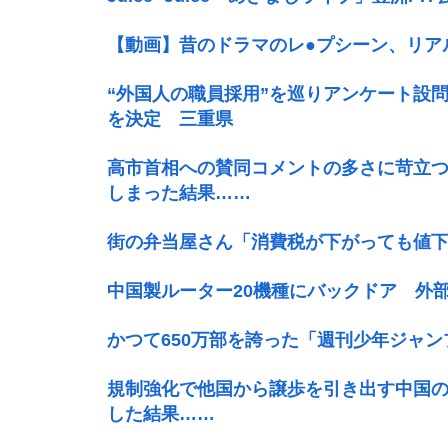
【動画】昔のドラマのレ●プシーン、リア
“外国人の職員採用”を巡りアンケート設
を決定 三重県
高市首相への賛同コメントの多さに苛立
しまった結果……
街の弁当屋さん「消費税が下がっても値
中国製ルーター20機種にバックドア 外
かつて650万部を誇った「週刊少年ジャン
規制強化で他国から譲歩を引き出す中国
した結果……