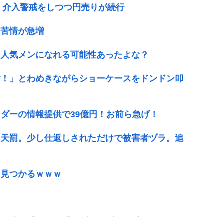
ば 介入警戒をしつつ円売りが続行
 苦情が急増
ー人気メンになれる可能性あったよな？
ﾝﾅ！」とわめきながらショーケースをドンドン叩
ダーの情報提供で39億円！お前ら急げ！
た天罰。少し仕返しされただけで被害者ヅラ。追
、見つかるｗｗｗ