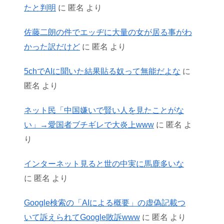
たと判明
に
匿名
より
佐藤二朗の件でエッヂに大量の女が居る事がわ
かった訳だけど
に
匿名
より
5chでAIに聞いた結果貼る奴って無能だよな
に
匿名
より
ネット民「中国嫌いで賢い人を見たことがな
い」→愛国者ブチギレで大炎上www
に
匿名
よ
り
インターネット見ると世の中実に馬鹿多いな
に
匿名
より
Google検索の「AIによる概要」の虚偽記載つ
いて訴えられてGoogle敗訴www
に
匿名
より