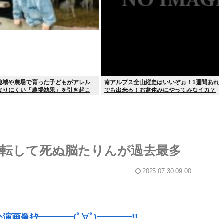
地域や農場で育った子どもがアレル
南アルプス全山縦走はいいぞぉ！1週間あ
なりにくい「農場効果」を引き起こ
でも出来る！お盆休みにやってみなイカ？
転して死ぬ脳たりんが過去最多
2025.07.30 09:00
公演画像ｷﾀ━━━━(ﾟ∀ﾟ)━━━━!!