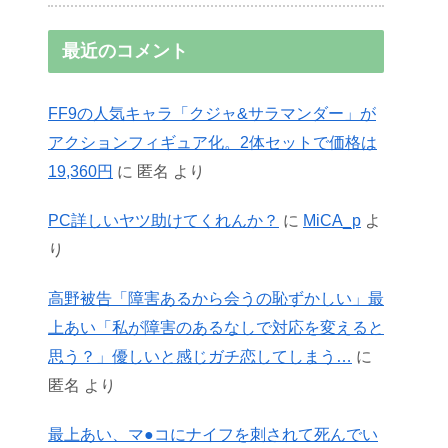
最近のコメント
FF9の人気キャラ「クジャ&サラマンダー」が
アクションフィギュア化。2体セットで価格は
19,360円
に
匿名
より
PC詳しいヤツ助けてくれんか？
に
MiCA_p
よ
り
高野被告「障害あるから会うの恥ずかしい」最
上あい「私が障害のあるなしで対応を変えると
思う？」優しいと感じガチ恋してしまう…
に
匿名
より
最上あい、マ●コにナイフを刺されて死んでい