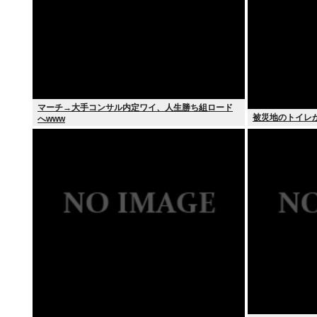
マーチ→大手コンサル内定ワイ、人生勝ち組ロード
被災地のトイレ
へwww