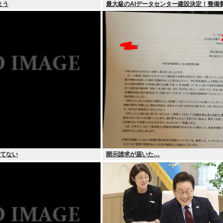
まう
最大級のAIデータセンター建設決定！整備
円！
れてない
開示請求が届いた…