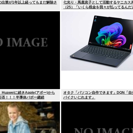
の出禁が1年以上経ってもまだ解除さ
七光り・馬鹿息子として活動するヤニカス
（25）「いくら税金を我々が払ってるんだ
Huaweiに続きApple(アポー)から
オタク「パソコン自作できます」DQN「自
拒否！！！半導体バボー継続
バイクいじれます」