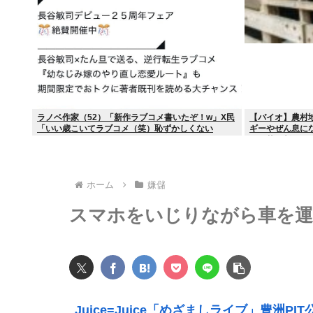
ラノベ作家（52）「新作ラブコメ書いたぞ！w」X民
【バイオ】農村
「いい歳こいてラブコメ（笑）恥ずかしくない
ギーやぜん息に
の？」
す細菌が判明
ホーム
嫌儲
スマホをいじりながら車を運
Juice=Juice「めざましライブ」豊洲PIT