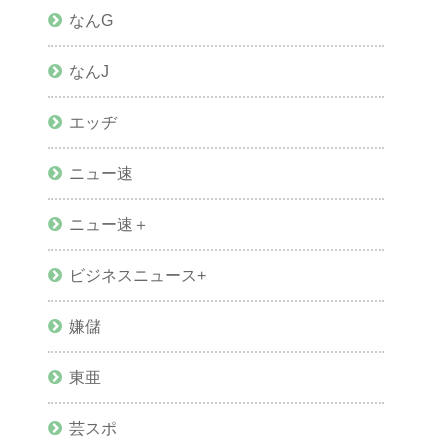
なんG
なんJ
エッヂ
ニュー速
ニュー速＋
ビジネスニュース+
嫌儲
東亜
芸スポ