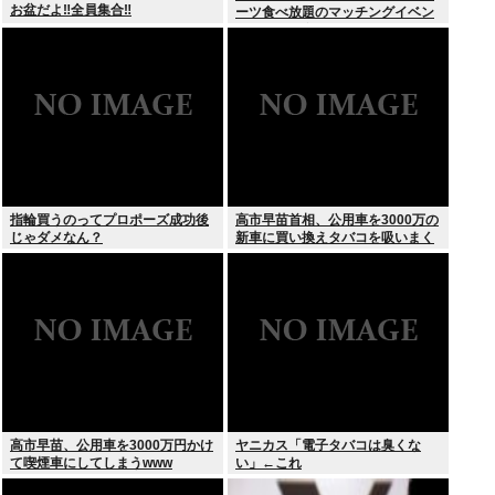
お盆だよ‼全員集合‼
ーツ食べ放題のマッチングイベン
トやるぞ。女2500円男7000円
な」→女だけ埋まるwww
指輪買うのってプロポーズ成功後
高市早苗首相、公用車を3000万の
じゃダメなん？
新車に買い換えタバコを吸いまく
っていた
高市早苗、公用車を3000万円かけ
ヤニカス「電子タバコは臭くな
て喫煙車にしてしまうwww
い」←これ