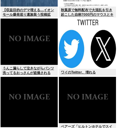
【収益目的のデマ増える…イオン
秋葉原で無料配布で大混乱を引き
モール爆発巡り遺族装う投稿拡
起こした自称7000円のマウスとキ
散】X（旧ツイッター）投稿者
ーボード、中華サイトで1500円で
「閲覧数稼ぎや承認欲求止まらな
売られるゴミだったwww
くなった」
うんこ漏らして泣きながらパンツ
ワイのTwitter、壊れる
洗ってるおっさんが盗撮される
ペアーズ「ヒルトンホテルでスイ