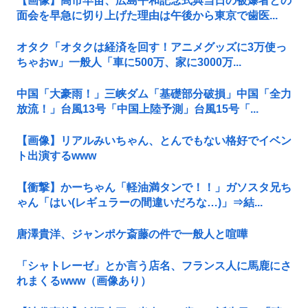
【画像】高市早苗、広島平和記念式典当日の被爆者との
面会を早急に切り上げた理由は午後から東京で歯医...
オタク「オタクは経済を回す！アニメグッズに3万使っ
ちゃおw」一般人「車に500万、家に3000万...
中国「大豪雨！」三峡ダム「基礎部分破損」中国「全力
放流！」台風13号「中国上陸予測」台風15号「...
【画像】リアルみいちゃん、とんでもない格好でイベン
ト出演するwww
【衝撃】かーちゃん「軽油満タンで！！」ガソスタ兄ち
ゃん「はい(レギュラーの間違いだろな…)」⇒結...
唐澤貴洋、ジャンポケ斎藤の件で一般人と喧嘩
「シャトレーゼ」とか言う店名、フランス人に馬鹿にさ
れまくるwww（画像あり）