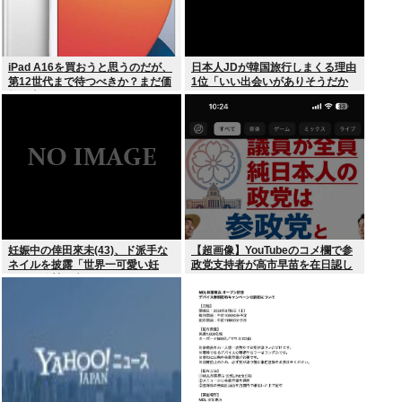
iPad A16を買おうと思うのだが、
日本人JDが韓国旅行しまくる理由
第12世代まで待つべきか？まだ価
1位「いい出会いがありそうだか
格が上がっていくようなら、いま
ら」
買っときたいが…
妊娠中の倖田來未(43)、ド派手な
【超画像】YouTubeのコメ欄で参
ネイルを披露「世界一可愛い妊
政党支持者が高市早苗を在日認し
婦」と称賛の声
てしまうwww