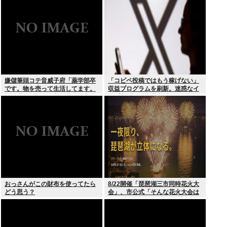
嫌儲筆頭コテ音威子府「薬学部卒
「コピペ投稿ではもう稼げない」
です。物を売って生活してます。
収益プログラムを刷新。迷惑なイ
何を売ってるかは言えません」
ンプレゾンビは本当にいなくなる
のか？
おっさんがこの財布を使ってたら
8/22開催「琵琶湖三市同時花火大
どう思う？
会」、市公式「そんな花火大会は
存在しない」→ SNS阿鼻叫喚