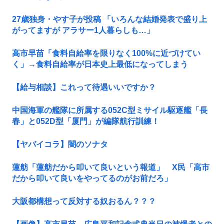
27歳独身・やす子が投稿 「いろんな結婚発表で盛り上
がってますが アラサー1人暮らしも…」
高市早苗「食料自給率を限りなく100%に近づけてい
く」→食料自給率が日本史上最低になってしまう
【給与相談】これって待遇いいですか？
中国海軍の艦隊に所属する052C型ミサイル駆逐艦「長
春」と052D型「厦門」が編隊航行訓練！
【ヤバイコラ】闇のソナタ
蓮舫「蓮舫だから叩いて良いという報道」 X民「高市
だから叩いて良いをやってるのがお前だろ」
大阪都構想って反対する奴おるん？？？