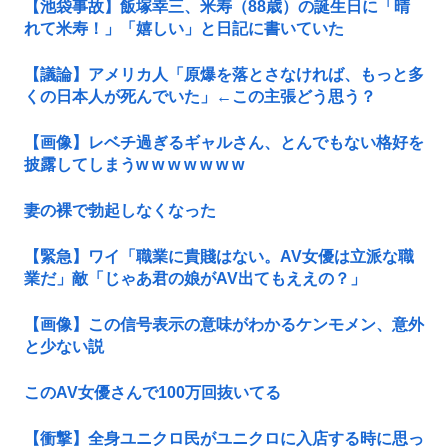
【池袋事故】飯塚幸三、米寿（88歳）の誕生日に「晴
れて米寿！」「嬉しい」と日記に書いていた
【議論】アメリカ人「原爆を落とさなければ、もっと多
くの日本人が死んでいた」←この主張どう思う？
【画像】レベチ過ぎるギャルさん、とんでもない格好を
披露してしまうw w w w w w w
妻の裸で勃起しなくなった
【緊急】ワイ「職業に貴賤はない。AV女優は立派な職
業だ」敵「じゃあ君の娘がAV出てもええの？」
【画像】この信号表示の意味がわかるケンモメン、意外
と少ない説
このAV女優さんで100万回抜いてる
【衝撃】全身ユニクロ民がユニクロに入店する時に思っ