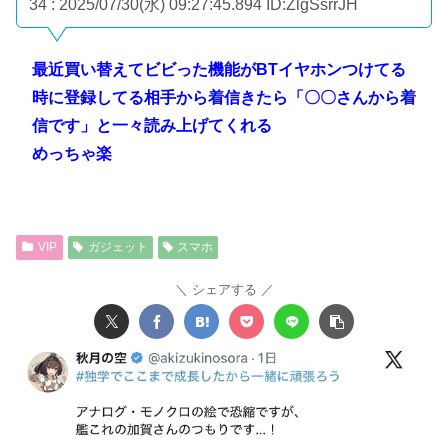
34 : 2025/07/30(水) 09:27:45.894
ID:ZlgSsrrJH
最近買い替えてビビった機能がBTイヤホンつけてる
時に登録してる相手から着信きたら「〇〇さんから着
信です」と一々読み上げてくれる
めっちゃ楽
VIP
ガジェット
スマホ
シェアする