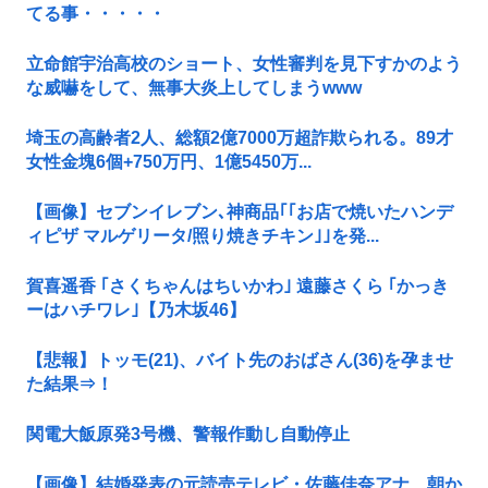
てる事・・・・・
立命館宇治高校のショート、女性審判を見下すかのよう
な威嚇をして、無事大炎上してしまうwww
埼玉の高齢者2人、総額2億7000万超詐欺られる。89才
女性金塊6個+750万円、1億5450万...
【画像】セブンイレブン､神商品｢｢お店で焼いたハンデ
ィピザ マルゲリータ/照り焼きチキン｣｣を発...
賀喜遥香 ｢さくちゃんはちいかわ｣ 遠藤さくら ｢かっき
ーはハチワレ｣【乃木坂46】
【悲報】トッモ(21)、バイト先のおばさん(36)を孕ませ
た結果⇒！
関電大飯原発3号機、警報作動し自動停止
【画像】結婚発表の元読売テレビ・佐藤佳奈アナ、朝か