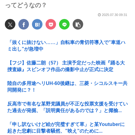
ってどうなの？
2025.07.30 09:31
「抜くに抜けない……」自転車の青切符導入で”車道ハ
ミ出し”が急増中
【フジ】佐藤二朗（57） 主演予定だった映画『踊る大
捜査線』スピンオフ作品の撮影中止が正式に決定
陸自の多用途ヘリUH-60後継は、三菱・シコルスキー共
同開発に？！
反高市で有名な某野党議員が不正な投票支援を受けてい
た過去が発掘、「説明責任があるのでは？」と揶揄...
「申し訳ないけど絵が完璧すぎて草」と某Youtuberに
起きた悲劇に目撃者騒然、”映え”のために...