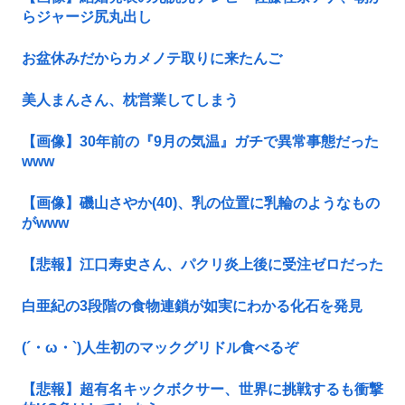
らジャージ尻丸出し
お盆休みだからカメノテ取りに来たんご
美人まんさん、枕営業してしまう
【画像】30年前の『9月の気温』ガチで異常事態だった
www
【画像】磯山さやか(40)、乳の位置に乳輪のようなもの
がwww
【悲報】江口寿史さん、パクリ炎上後に受注ゼロだった
白亜紀の3段階の食物連鎖が如実にわかる化石を発見
(´・ω・`)人生初のマックグリドル食べるぞ
【悲報】超有名キックボクサー、世界に挑戦するも衝撃