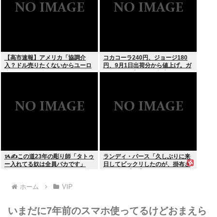
【高市速報】アメリカ「協調介
コカコーラ240円、ジョージ180
入？ドル売りたくないからユーロ
円、9月1日出荷分から値上げ。ガ
売るわ」EU激怒www
ソリンより高いとか意味不明すぎ
る
ᝰ✍この道23年の彫り師「タトゥ
ランディ・バース「久しぶりに来
ー入れてる奴は全員バカです」
日してビックリしたのが、掛布さ
んの髪の毛が増えていた。岡田さ
んは髪の毛がなくなってた」
ホーム
VIP
いまだに7年前のスマホ使ってるけどおまえら