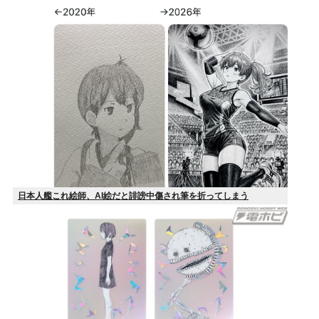
日本人艦これ絵師、AI絵だと誹謗中傷され筆を折ってしまう