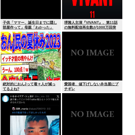
子供「ママー、誕生日までに隠し
堺雅人主演『VIVANT』、第11話
部屋作って」母親「わかった」
の無料配信再生数が1000万回突
破！ TVerお気に入り登録者数は
300万超えでTBS連ドラ歴代トッ
プ
絶対的におんJって着々人が減っ
愛国者、値下げしない弁当屋にブ
てるよね?
チギレ