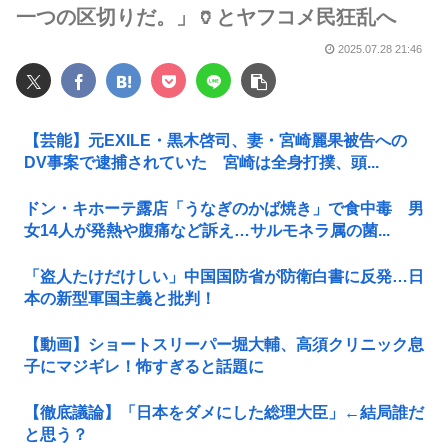
一つの区切りだ。」🏺とヤフコメ民狂乱へ
2025.07.28 21:46
【芸能】元EXILE・黒木啓司、妻・宮崎麗果被告への
DV事案で逮捕されていた 宮崎は全身打撲、頭...
ドン・キホーテ露店「うなぎのかば焼き」で食中毒 男
女14人が発熱や腹痛など訴え…サルモネラ属の菌...
「盗人たけだけしい」中国国防省が防衛白書に反発…日
本の新型軍国主義と批判！
【動画】ショートスリーパー堀大輔、高須クリニック息
子にマジギレ！怖すぎると話題に
【徹底議論】「日本をダメにした総理大臣」←結局誰だ
と思う？