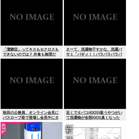
「潔癖症」ってキスもセクロスも
さーて、洗濯物干すかな、洗濯バ
できないのでは？ 外食も無理だ
サミ「バギィ！！パラパラパラパ
ろ。
ラ」
秋田の公務員、オンライン会見に
近くでタバコ(iQOS)吸うやつがい
バスローブ姿で登場し会見中にタ
て洗濯物が全部iQOS臭くなった
バコを吸う←あのさあ！