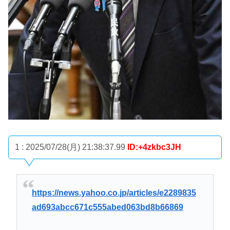
1 : 2025/07/28(月) 21:38:37.99
ID:+4zkbc3JH
https://news.yahoo.co.jp/articles/e2289835
ad693abcc671c555abed063bd8b66869