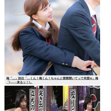
俺「…」担任「…くん！俺くん！ちゃんと授業聞いてって何度m」俺
「(───来るッ！)」