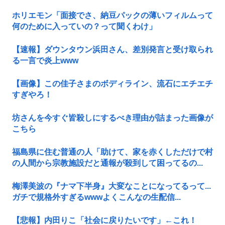
ホリエモン「面接でさ、納豆パックの薄いフィルムって
何のために入っていの？って聞くわけ」
【速報】ダウンタウン浜田さん、差別発言と受け取られ
る一言で炎上www
【画像】この佳子さまのボディライン、流石にエチエチ
すぎやろ！
坊さんを今すぐ皆殺しにするべき理由が詰まった画像が
こちら
福島県に住む普通の人「助けて、家を赤くしただけで村
の人間から宗教施設だと通報が殺到して困ってるの...
梅澤美波の『ナマ下半身』大変なことになってるって...
ガチで規格外すぎるwwwよくこんなの生配信...
【悲報】内田りこ「社会に戻りたいです」←これ！