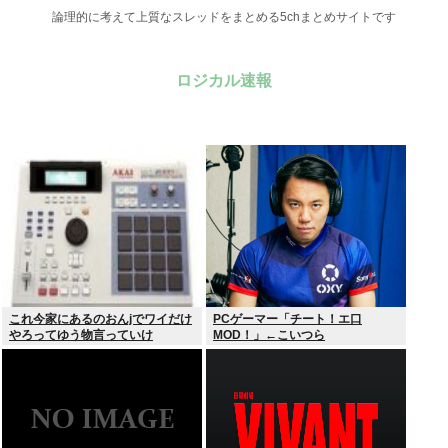
論理的に考えて上質なスレッドをまとめる5chまとめサイトです
ロジカル速報
これ今家にあるのおんjでワイだけ
PCゲーマー「チート！エ口
やろってゆう物言っていけ
MOD！」←こいつら