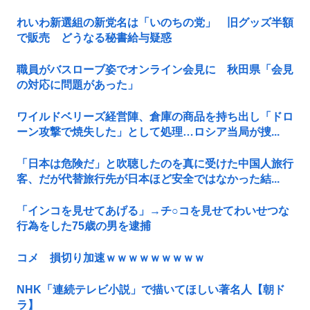
れいわ新選組の新党名は「いのちの党」 旧グッズ半額
で販売 どうなる秘書給与疑惑
職員がバスローブ姿でオンライン会見に 秋田県「会見
の対応に問題があった」
ワイルドベリーズ経営陣、倉庫の商品を持ち出し「ドロ
ーン攻撃で焼失した」として処理…ロシア当局が捜...
「日本は危険だ」と吹聴したのを真に受けた中国人旅行
客、だが代替旅行先が日本ほど安全ではなかった結...
「インコを見せてあげる」→チ○コを見せてわいせつな
行為をした75歳の男を逮捕
コメ 損切り加速ｗｗｗｗｗｗｗｗｗ
NHK「連続テレビ小説」で描いてほしい著名人【朝ド
ラ】