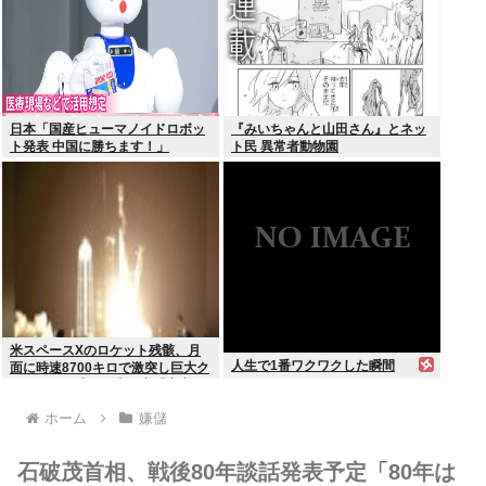
日本「国産ヒューマノイドロボッ
『みいちゃんと山田さん』とネッ
ト発表 中国に勝ちます！」
ト民 異常者動物園
youtubeで1万いいね
米スペースXのロケット残骸、月
人生で1番ワクワクした瞬間
面に時速8700キロで激突し巨大ク
レーター形成か…専門家「宇宙ご
み処分に無頓着」
ホーム
嫌儲
石破茂首相、戦後80年談話発表予定「80年は