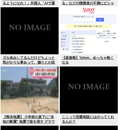
るようになれ！」外国人「AIで通
る」などの喫煙者の不満にピシャ
訳アプリ使えばいいじゃん」
リ 「じゃあやめれば？タバコなん
て家でだけ吸ってればいい」
ズル休みしてるんだけどちょっと
【超速報】Yahoo、めっちゃ軽く
気がかりな事あって、煽りとか説
なる
教とか抜きに客観的意見くれる人
だけきてくれ
【熊本地震】 小学校の真下に"未
ここって恋愛相談にはのってくれ
知の断層" 地震で姿を現す グラウ
るんか？
ンドに地割れ校舎に亀裂 八代市