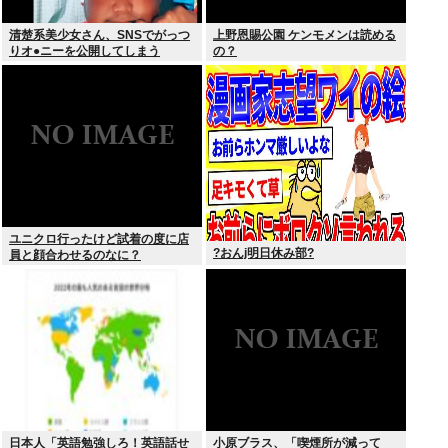
清楚系美少女さん、SNSでがっつ
上野恩賜公園 ケンモメンは読める
りオ●ニーを公開してしまう
の？
ユニクロ行ったけど試着の度に店
?おんj明日休み部?
員と顔合わせるのなに？
日本人「英語勉強しろ！英語話せ
小原ブラス、「喫煙所が減って