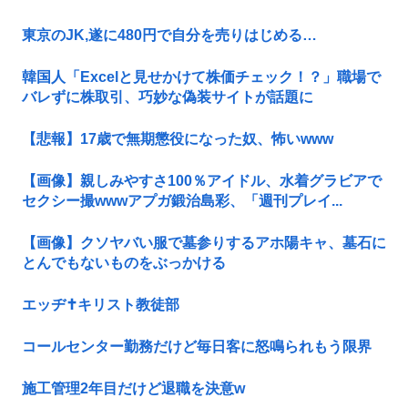
東京のJK,遂に480円で自分を売りはじめる…
韓国人「Excelと見せかけて株価チェック！？」職場で
バレずに株取引、巧妙な偽装サイトが話題に
【悲報】17歳で無期懲役になった奴、怖いwww
【画像】親しみやすさ100％アイドル、水着グラビアで
セクシー撮wwwアプガ鍛治島彩、「週刊プレイ...
【画像】クソヤバい服で墓参りするアホ陽キャ、墓石に
とんでもないものをぶっかける
エッヂ✝️キリスト教徒部
コールセンター勤務だけど毎日客に怒鳴られもう限界
施工管理2年目だけど退職を決意w