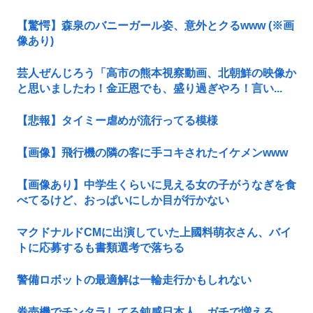
【驚愕】森泉のバニーガール姿、意外とクるwww (※画
像あり)
芸人ぜんじろう「高市の熊本視察動画、北朝鮮の映像か
と思いましたわ！金正恩でも、盛り過ぎやろ！言い...
【悲報】タイミー虐めが流行ってる模様
【画像】飛行機の隣の客に手コキされたイケメンwww
【画像あり】中学生くらいに見える女の子がうなぎを食
べてるけど、おっぱいにしか目が行かない
マクドナルドCMに出演していた上國料萌衣さん、バイ
トに応募するも書類選考で落ちる
警備ロボットの最適解は一輪走行かもしれない
券売機でチンタラしてる鈍感日本人、ガチで増える。