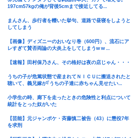
197cm57kgの俺が背後5cmまで接近してる...
まんさん、歩行者を轢いた挙句、道路で昼寝をしようと
してしまう
【画像】ディズニーのおいなり巻（600円）、流石にア
レすぎて賛否両論の大炎上をしてしまうw w ...
【速報】田村保乃さん、その格好は夜の店じゃん・・・
うちの子が危篤状態で産まれてＮＩＣＵに搬送されたと
聴いて、義兄嫁が｢うちの子達に赤ちゃん見せたい...
小学生の時、廊下を走ったときの危険性と利点について
統計をとった奴がいた
【芸能】元ジャンポケ・斉藤慎二被告（43）に懲役7年
を求刑