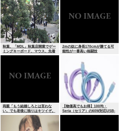
秋葉、「MDL」秋葉店開業でゲー
2mの奴に身長170cmが勝てる可
ミングキーボード、マウス、先着
能性が一番高い格闘技
1000名無料配布で行列。まだいけ
るぞ急げ!!
両親「もう結婚しろとは言わな
【物価高でもお得】100均・
い。でも老後に独りはキツイぞ。
Seria（セリア）の60W対応USB-
どうするんだ？」俺ら「…」
Cケーブル（ダイソーでは2倍以上
の値上げ）セリアは110円で売る