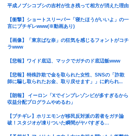
平成ノブシコブシの吉村が生き残って相方が消えた理由
【衝撃】ショートスリーパー「寝たほうがいいよ」の一
言にブチギレwww(※動画あり)
【画像】「東京ばな奈」の狂気を感じるフォントがコチ
ラwww
【悲報】ワイド底辺、マックでガチのド底辺飯www
【悲報】特殊詐欺で金を取られた女性、SNSの「詐欺
師に騙し取られたお金、取り戻せます」」に釣られ...
【朗報】 イーロン「Xでインプレゾンビが多すぎるから
収益分配プログラムやめるわ」
【ブチギレ】ホリエモンが移民反対派の若者をガチ論
破！スタジオが凍りついた瞬間がヤバすぎる…