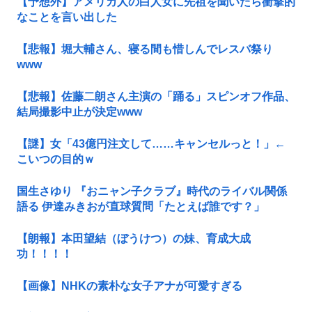
【予想外】アメリカ人の白人女に先祖を聞いたら衝撃的
なことを言い出した
【悲報】堀大輔さん、寝る間も惜しんでレスバ祭り
www
【悲報】佐藤二朗さん主演の「踊る」スピンオフ作品、
結局撮影中止が決定www
【謎】女「43億円注文して……キャンセルっと！」←
こいつの目的ｗ
国生さゆり 『おニャン子クラブ』時代のライバル関係
語る 伊達みきおが直球質問「たとえば誰です？」
【朗報】本田望結（ぼうけつ）の妹、育成大成
功！！！！
【画像】NHKの素朴な女子アナが可愛すぎる