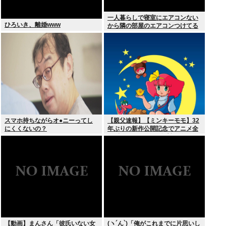
一人暮らしで寝室にエアコンない
ひろいき、離婚www
から隣の部屋のエアコンつけてる
スマホ持ちながらオ●ニーってし
【親父速報】【ミンキーモモ】32
にくくないの？
年ぶりの新作公開記念でアニメ全
128話をYouTubeで無料配信。8月
10日より順次スタート
【動画】まんさん「彼氏いない女
(ヽ´ん`)「俺がこれまでに片思いし