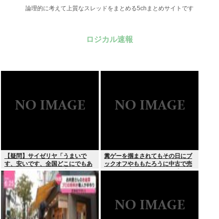
論理的に考えて上質なスレッドをまとめる5chまとめサイトです
ロジカル速報
【疑問】サイゼリヤ「うまいで
糞ゲーを掴まされてもその日にブ
す、安いです、全国どこにでもあ
ックオフやももたろうに中古で売
ります」←こいつの弱点
りつける事ができなくなる時代に
突入