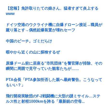
【悲報】免許取りたての娘さん、猛者すぎて炎上する
www
ドイツ空港のウクライナ機に自爆ドローン接近→職員が
蹴り落とす→偶然起爆装置が壊れセーフ
中国のビーチ。ゴミだらけ
暇やから近くの山に探検するぜ
原爆ドーム前に居座る”市民団体”を警官隊が排除、その
瞬間に周囲で見守っていた観客たちが……
PTA会長「PTA参加拒否した親へ最終警告。こうなって
もいい？」
飛行開発実験団のF-2戦闘機に大型の謎ミサイル…ステ
ルス性と射程1000kmを誇る「最新鋭の空母...