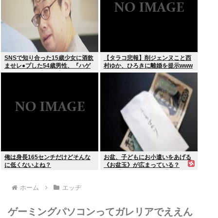
SNSで知り合った15歳少女に酒飲
【タラコ悲報】削ジェンヌこと西
ませレ●プした54歳男性、『ハゲ
村ゆか、ひろきに離婚を提示www
かどうか』で意見が真っ二つに分
かれる
俺は身長165センチだけどそんな
お盆、子どもにお小遣いをあげる
に低くないよね？
《お盆玉》が広まっている？
SNS「知らない風習」「なんか
嫌」違和感を抱く人も
ホーム
エッヂ
ゲーミングパソコンってガレリアでええん