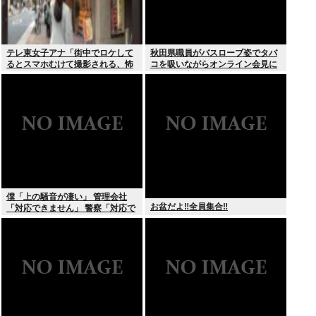
テレ東女子アナ「街中でロケして
秋田県職員がバスローブ姿でタバ
るとスマホむけて撮影される、怖
コを吸いながらオンライン会見に
いからやめてね」
どこのお貴族様だよw
僕「上の騒音が凄い」 管理会社
お盆だよ‼全員集合‼
「対応できません」 警察「対応で
きません」