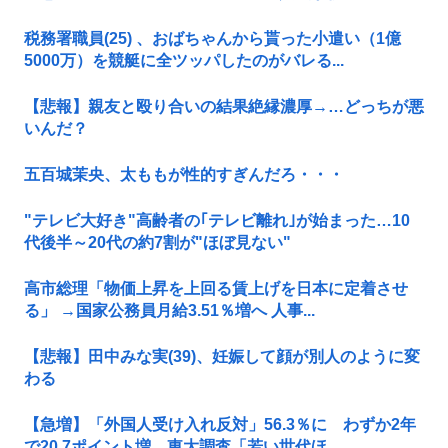
税務署職員(25) 、おばちゃんから貰った小遣い（1億
5000万）を競艇に全ツッパしたのがバレる...
【悲報】親友と殴り合いの結果絶縁濃厚→…どっちが悪
いんだ？
五百城茉央、太ももが性的すぎんだろ・・・
"テレビ大好き"高齢者の｢テレビ離れ｣が始まった…10
代後半～20代の約7割が"ほぼ見ない"
高市総理「物価上昇を上回る賃上げを日本に定着させ
る」 →国家公務員月給3.51％増へ 人事...
【悲報】田中みな実(39)、妊娠して顔が別人のように変
わる
【急増】「外国人受け入れ反対」56.3％に わずか2年
で20.7ポイント増、東大調査「若い世代ほ...