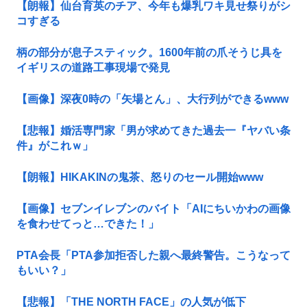
【朗報】仙台育英のチア、今年も爆乳ワキ見せ祭りがシ
コすぎる
柄の部分が息子スティック。1600年前の爪そうじ具を
イギリスの道路工事現場で発見
【画像】深夜0時の「矢場とん」、大行列ができるwww
【悲報】婚活専門家「男が求めてきた過去一『ヤバい条
件』がこれｗ」
【朗報】HIKAKINの鬼茶、怒りのセール開始www
【画像】セブンイレブンのバイト「AIにちいかわの画像
を食わせてっと…できた！」
PTA会長「PTA参加拒否した親へ最終警告。こうなって
もいい？」
【悲報】「THE NORTH FACE」の人気が低下