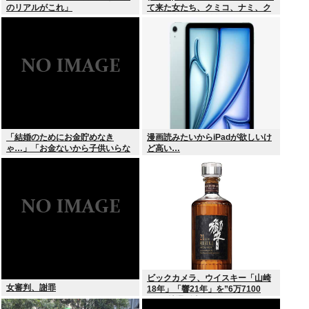
のリアルがこれ」
て来た女たち、クミコ、ナミ、ク
ミコ(1人目とは別人、タミヨ、カ
オリ、ユカリ…」
「結婚のためにお金貯めなき
漫画読みたいからiPadが欲しいけ
ゃ…」「お金ないから子供いらな
ど高い…
い」←こいつら
ビックカメラ、ウイスキー「山崎
女審判、謝罪
18年」「響21年」を”6万7100
円”で抽選販売