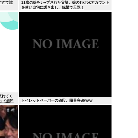
すぎて誰
11歳の娘をレ●プされた父親。娘のTikTokアカウント
を使い自宅に誘き出し、銃撃で天誅！
流れてく
トイレットペーパーの値段、限界突破www
って超凹