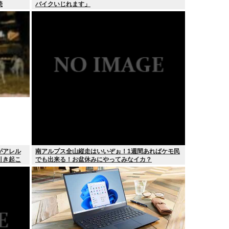
続
バイクいじれます」
がアレル
南アルプス全山縦走はいいぞぉ！1週間あればケモ民
引き起こ
でも出来る！お盆休みにやってみなイカ？