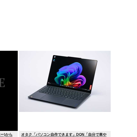
ポー)から
オタク「パソコン自作できます」DQN「自分で車や