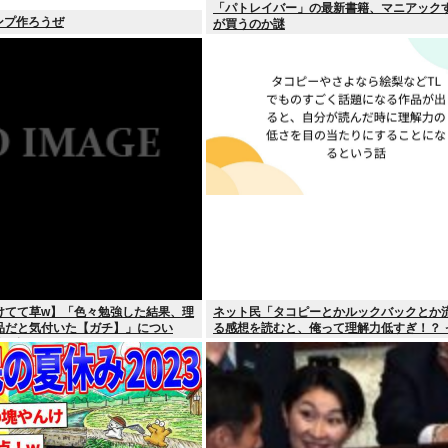
「パトレイバー」の最新書籍、マニアック
タンプ作ろうぜ
が買うのか謎
けてて草w】「色々勉強した結果、理
ネット民「タコピーとかルックバックとか
品だと気付いた【ガチ】」につい
る感想を読むと、俺って理解力低すぎ！？ 
的に話そうか
む。つらい」