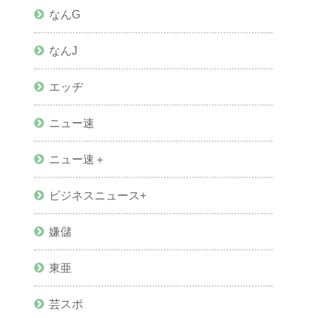
なんG
なんJ
エッヂ
ニュー速
ニュー速＋
ビジネスニュース+
嫌儲
東亜
芸スポ