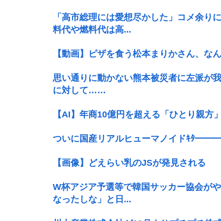
「高市総理には愛想尽かした」コメ余り
料代や燃料代は高...
【動画】ピザを食う松本まりかさん、な
思い通りに動かない熊本被災者に左派が
に対して……
【AI】年商10億円を超える「ひとり親方
ついに国産リアルヒューマノイドｷﾀ━━━━━━
【画像】どえらい乳のJSが発見される
W杯アジア予選等で韓国サッカー協会が
なったしな」と日...