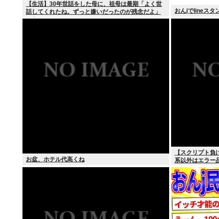
【生活】30年世話をした母に、祖母は最期「よく世
おんjでlineス
話してくれたね。ずっと嫌いだったのが残念だよ」
と言って死んだ
【スクリプト負
お盆、ホテル代高くね
系以外はエラー
て、もっと具体