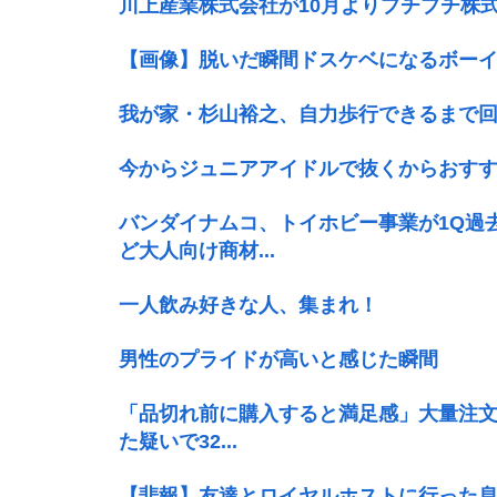
川上産業株式会社が10月よりプチプチ株
【画像】脱いだ瞬間ドスケベになるボーイ
我が家・杉山裕之、自力歩行できるまで
今からジュニアアイドルで抜くからおす
バンダイナムコ、トイホビー事業が1Q過
ど大人向け商材...
一人飲み好きな人、集まれ！
男性のプライドが高いと感じた瞬間
「品切れ前に購入すると満足感」大量注文
た疑いで32...
【悲報】友達とロイヤルホストに行った息