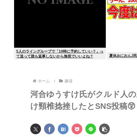
5人のライングループで「19時に予約していい？」っ
夏休みにおんJ
て送って誰も返事しないから無視でいいよね？
ホーム
嫌儲
河合ゆうすけ氏がクルド人の
け頸椎捻挫したとSNS投稿😲