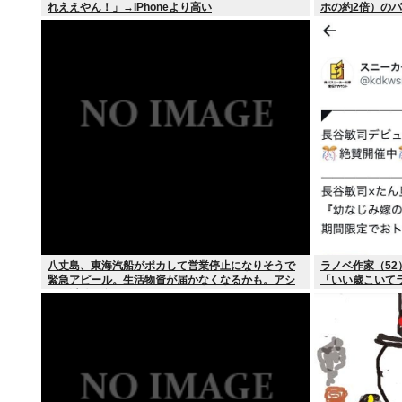
れええやん！」→iPhoneより高い
ホの約2倍）のバ
八丈島、東海汽船がポカして営業停止になりそうで
ラノベ作家（52
緊急アピール。生活物資が届かなくなるかも。アシ
「いい歳こいて
タバ以外に食うものがねえ
の？」