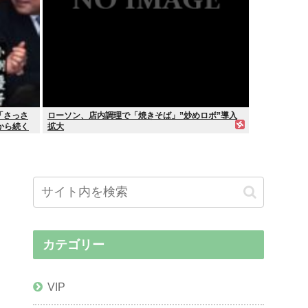
「さっさ
ローソン、店内調理で「焼きそば」”炒めロボ”導入
から続く
拡大
カテゴリー
VIP