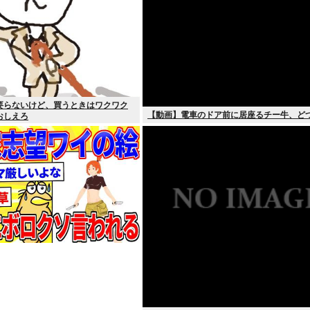
要らないけど、買うときはワクワク
【動画】電車のドア前に居座るチー牛、ど
おしえろ