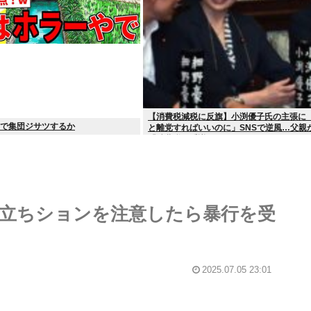
【消費税減税に反旗】小渕優子氏の主張に
民で集団ジサツするか
と離党すればいいのに」SNSで逆風…父親
「消費税の系譜」とは
立ちションを注意したら暴行を受
2025.07.05 23:01