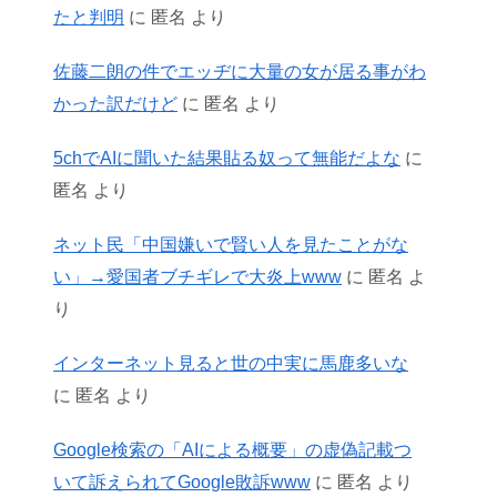
たと判明
に
匿名
より
佐藤二朗の件でエッヂに大量の女が居る事がわ
かった訳だけど
に
匿名
より
5chでAIに聞いた結果貼る奴って無能だよな
に
匿名
より
ネット民「中国嫌いで賢い人を見たことがな
い」→愛国者ブチギレで大炎上www
に
匿名
よ
り
インターネット見ると世の中実に馬鹿多いな
に
匿名
より
Google検索の「AIによる概要」の虚偽記載つ
いて訴えられてGoogle敗訴www
に
匿名
より