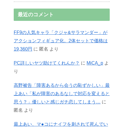
最近のコメント
FF9の人気キャラ「クジャ&サラマンダー」が
アクションフィギュア化。2体セットで価格は
19,360円
に
匿名
より
PC詳しいヤツ助けてくれんか？
に
MiCA_p
よ
り
高野被告「障害あるから会うの恥ずかしい」最
上あい「私が障害のあるなしで対応を変えると
思う？」優しいと感じガチ恋してしまう…
に
匿名
より
最上あい、マ●コにナイフを刺されて死んでい