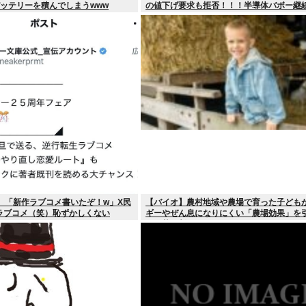
ッテリーを積んでしまうwww
の値下げ要求も拒否！！！半導体バボー継
へ！！！
）「新作ラブコメ書いたぞ！w」X民
【バイオ】農村地域や農場で育った子ども
ラブコメ（笑）恥ずかしくない
ギーやぜん息になりにくい「農場効果」を
す細菌が判明