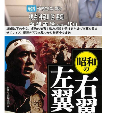
15歳以下の少女、多数の被害！悩み相談を受けると近づき薬を飲ま
せてレ●プ。動画が770本見つかり被害少女多数