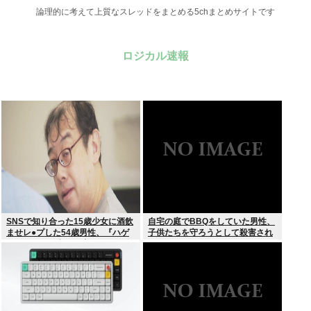
論理的に考えて上質なスレッドをまとめる5chまとめサイトです
ロジカル速報
SNSで知り合った15歳少女に酒飲
自宅の庭でBBQをしていた男性、
ませレ●プした54歳男性、『ハゲ
子供たちを守ろうとして殺害され
かどうか』で意見が真っ二つに分
てしまう
かれる