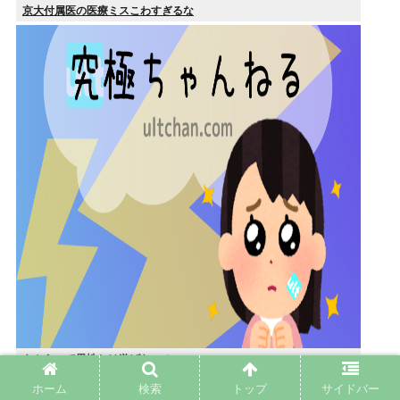
京大付属医の医療ミスこわすぎるな
キミらって異性とは遊ばないの
ホーム
検索
トップ
サイドバー