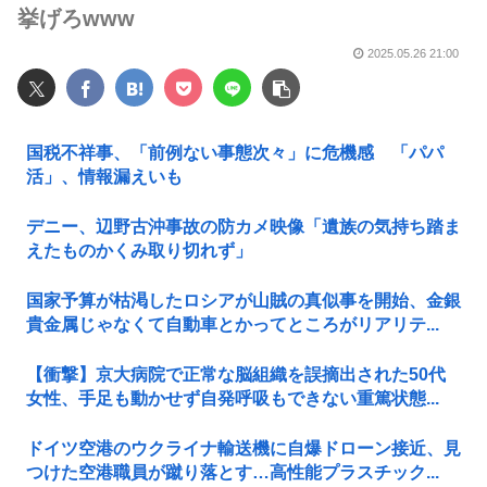
挙げろwww
2025.05.26 21:00
国税不祥事、「前例ない事態次々」に危機感 「パパ
活」、情報漏えいも
デニー、辺野古沖事故の防カメ映像「遺族の気持ち踏ま
えたものかくみ取り切れず」
国家予算が枯渇したロシアが山賊の真似事を開始、金銀
貴金属じゃなくて自動車とかってところがリアリテ...
【衝撃】京大病院で正常な脳組織を誤摘出された50代
女性、手足も動かせず自発呼吸もできない重篤状態...
ドイツ空港のウクライナ輸送機に自爆ドローン接近、見
つけた空港職員が蹴り落とす…高性能プラスチック...