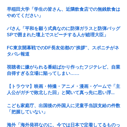
早稲田大学「学生の皆さん、近隣飲食店での無銭飲食は
やめてください」
パさん「平和を願う式典なのに防弾ガラスと防弾バッグ
SPで囲まれた壇上でスピーチする人が総理大臣」
FC東京開幕戦でのDF長友佑都の“挨拶”、スポニチがネ
タバレ報道
視聴者に嫌がられる番組ばかり作ったフジテレビ、自業
自得すぎる立場に陥ってしまい……
【トラウマ】映画・特撮・アニメ・漫画・ゲームで「主
人公がガチで敗北した回」と聞いて真っ先に思い浮...
こども家庭庁、出国後の外国人に児童手当誤支給の件数
「把握していない」
海外「海外発祥なのに、今では日本で定着してるものっ