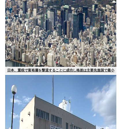
日本、重税で富裕層を撃退することに成功し格差は主要先進国で最小