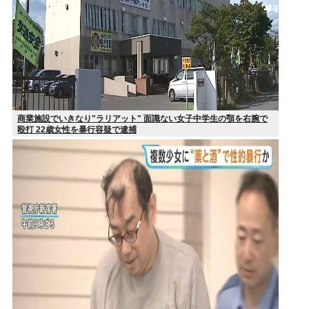
商業施設でいきなり"ラリアット" 面識ない女子中学生の顎を右腕で
殴打 22歳女性を暴行容疑で逮捕