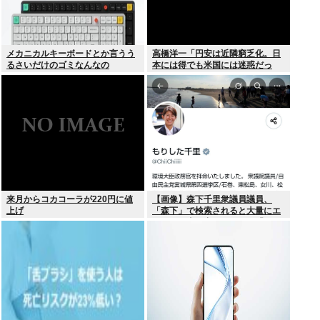
メカニカルキーボードとか言うう
高橋洋一「円安は近隣窮乏化。日
るさいだけのゴミなんなの
本には得でも米国には迷惑だっ
た」
来月からコカコーラが220円に値
【画像】森下千里衆議員議員、
上げ
「森下」で検索されると大量にエ
ッチな写真が出てくるため「もり
した」とひらがな表記にwww