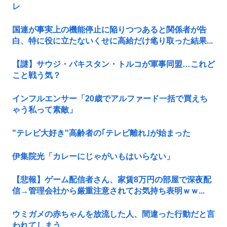
レ
国連が事実上の機能停止に陥りつつあると関係者が告
白、特に役に立たないくせに高給だけ毟り取った結果...
【謎】サウジ・パキスタン・トルコが軍事同盟…これど
こと戦う気？
インフルエンサー「20歳でアルファード一括で買えち
ゃう私って素敵」
"テレビ大好き"高齢者の｢テレビ離れ｣が始まった
伊集院光「カレーにじゃがいもはいらない」
【悲報】ゲーム配信者さん、家賃8万円の部屋で深夜配
信→管理会社から厳重注意されてお気持ち表明ｗｗ...
ウミガメの赤ちゃんを放流した人、間違った行動だと言
われてしまう