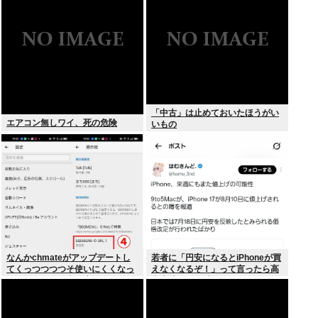
「中古」は止めておいたほうがい
エアコン無しワイ、死の危険
いもの
なんかchmateがアップデートし
若者に「円安になるとiPhoneが買
てくっつつつつそ使いにくくなっ
えなくなるぞ！」って言ったら高
たんだけど？作者馬鹿なの？死ぬ
市支持する奴減りそうだよな
の？