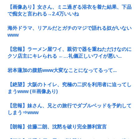
【画像あり】女さん、ミニ過ぎる浴衣を着た結果、下品
で痴女と言われる→2.4万いいね
海外ドラマ、リアルだとガチのマジで語れる奴がいない
www
【悲報】ラーメン屋ワイ、親切で器を重ねただけなのに
クソ店主にキレられる ←…礼儀正しいワイが悪い...
岩本蓮加の腹筋www大変なことになってるって...
【絶望】大阪のトイレ、究極の二択を利用者に迫ってし
まうwww (※画像あり)
【悲報】妹さん、兄との旅行でダブルベッドを予約して
しまう⇒www
【朗報】佐藤二朗、沈黙を破り完全勝利宣言