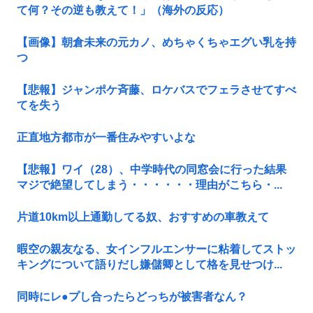
て何？その逆も教えて！」（海外の反応）
【画像】朝倉未来の元カノ、めちゃくちゃエグい乳を持
つ
【悲報】ジャンポケ斉藤、ロケバスでフェラさせてすべ
てを失う
正直地方都市が一番住みやすいよな
【悲報】ワイ（28）、中学時代の同窓会に行った結果
マジで絶望してしまう・・・・・・理由がこちら・...
片道10km以上通勤してる奴、おすすめの車教えて
暇空の親友なる、女インフルエンサーに粘着してストッ
キングについて語りだし嫌儲卿として格を見せつけ...
同時にレ●プし合ったらどっちが被害者なん？