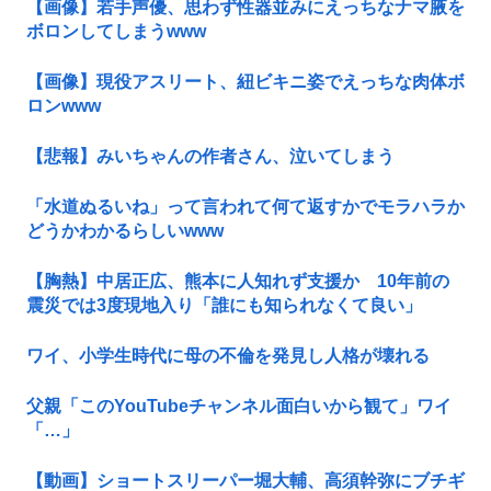
【画像】若手声優、思わず性器並みにえっちなナマ腋を
ボロンしてしまうwww
【画像】現役アスリート、紐ビキニ姿でえっちな肉体ボ
ロンwww
【悲報】みいちゃんの作者さん、泣いてしまう
「水道ぬるいね」って言われて何て返すかでモラハラか
どうかわかるらしいwww
【胸熱】中居正広、熊本に人知れず支援か 10年前の
震災では3度現地入り「誰にも知られなくて良い」
ワイ、小学生時代に母の不倫を発見し人格が壊れる
父親「このYouTubeチャンネル面白いから観て」ワイ
「…」
【動画】ショートスリーパー堀大輔、高須幹弥にブチギ