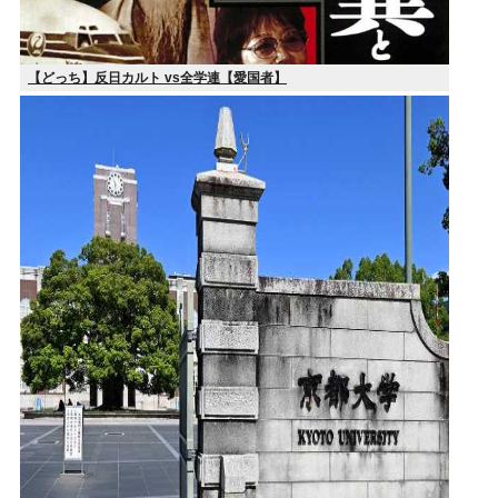
【どっち】反日カルト vs全学連【愛国者】