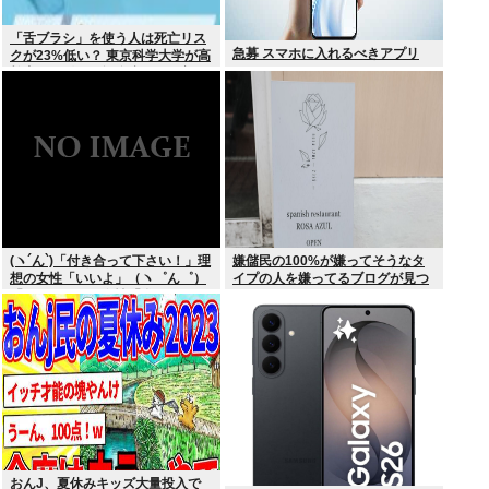
「舌ブラシ」を使う人は死亡リス
急募 スマホに入れるべきアプリ
クが23%低い？ 東京科学大学が高
齢者9676人を6年追跡した研究を
歯科医が解説
(ヽ´ん`)「付き合って下さい！」理
嫌儲民の100%が嫌ってそうなタ
想の女性「いいよ」（ヽ゜ん゜）
イプの人を嫌ってるブログが見つ
「ほんと！？」女性「私のうんち
かる
食べたらね」
おんJ、夏休みキッズ大量投入で