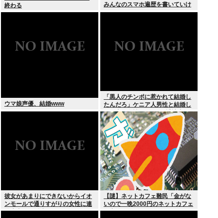
みんなのスマホ遍歴を書いていけ
終わる
「黒人のチンポに惹かれて結婚し
ウマ娘声優、結婚www
たんだろ」ケニア人男性と結婚し
た日本人女性（31）に”誹謗中
傷”殺到
彼女があまりにできないからイオ
【謎】ネットカフェ難民「金がな
ンモールで通りすがりの女性に連
いので一晩2000円のネットカフェ
絡先書いた紙渡すよ
に寝泊まりしてます…」←これ