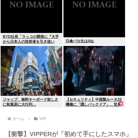
BYD社長「ラッコの開発に『大手
日傘バカ女は4ね
から日本人の技術者を引き抜い
た』って噂は嘘。開発チームに日
本人は0人です」
ジャップ、無料キーボード欲しさ
【セキュリティ】中国製ルータ20
に秋葉原に大行列…
機種に「隠しバックドア」、世界
10万台超か…35秒ごとに外部通信
判明
ホーム
VIP
【衝撃】VIPPERが「初めて手にしたスマホ」