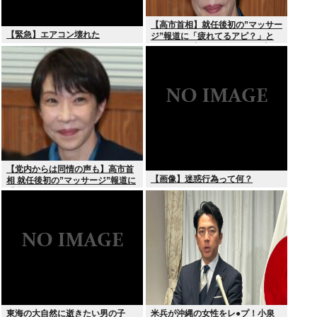
【高市首相】就任後初の”マッサー
【緊急】エアコン壊れた
ジ”報道に「疲れてるアピ？」と
SNSでは一部から冷ややかな声…
被災地視察”PV動画”から続く不信
【党内からは同情の声も】高市首
【画像】迷惑行為って何？
相 就任後初の”マッサージ”報道に
「疲れてるアピ？」とSNSでは一
部から冷ややかな声…被災地視
察”PV動画”から続く不信
東海の大自然に逝きたい男の子
米兵が沖縄の女性をレ●プ！小泉