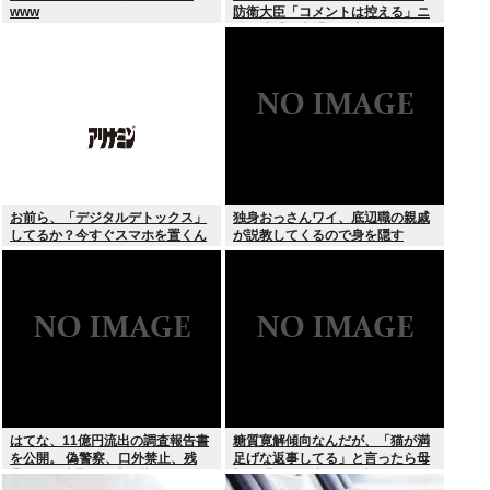
www
防衛大臣「コメントは控える」ニ
ュー速愛国者「辺野古！」
お前ら、「デジタルデトックス」
独身おっさんワイ、底辺職の親戚
してるか？今すぐスマホを置くん
が説教してくるので身を隠す
だ。
はてな、11億円流出の調査報告書
糖質寛解傾向なんだが、「猫が満
を公開。 偽警察、口外禁止、残
足げな返事してる」と言ったら母
業・休日出勤200時間越、孤
親に「お気の毒w」と言われた