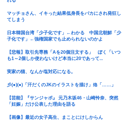
れる
マッチョさん、イキった結果低身長をバカにされ発狂し
てしまう
日本韓国台湾「少子化です」←わかる 中国北朝鮮「少
子化です」←強権国家でも止められないのかよ
【悲報】取引先専務「Aを20個注文する」 ぼく「いつ
も1～2個しか使わないけど本当に20であって...
実家の猫、なんか塩対応になる。
彡(●)(●)「汗だくのJKのイラストを描け」烙「……」
【芸能】『サンジャポ』 元乃木坂46・山崎怜奈、突然
「妊娠」だけ公表した理由を語る
【画像】最近の女子高生、まことにけしからん