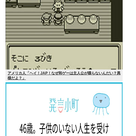
アメリカ人「ヘイ！JAP！なぜ和ゲーは主人公が喋らないんだい？異
様だよ？」