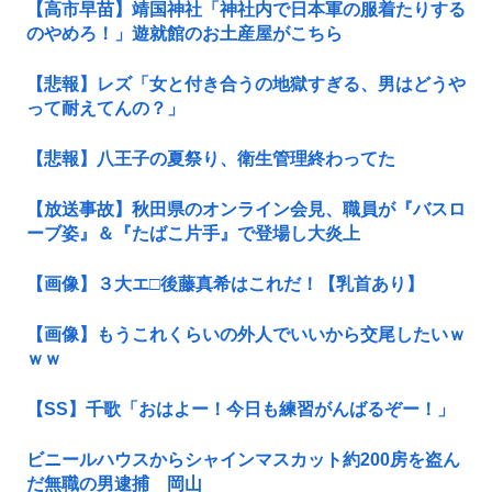
【高市早苗】靖国神社「神社内で日本軍の服着たりする
のやめろ！」遊就館のお土産屋がこちら
【悲報】レズ「女と付き合うの地獄すぎる、男はどうや
って耐えてんの？」
【悲報】八王子の夏祭り、衛生管理終わってた
【放送事故】秋田県のオンライン会見、職員が『バスロ
ーブ姿』＆『たばこ片手』で登場し大炎上
【画像】３大エ□後藤真希はこれだ！【乳首あり】
【画像】もうこれくらいの外人でいいから交尾したいｗ
ｗｗ
【SS】千歌「おはよー！今日も練習がんばるぞー！」
ビニールハウスからシャインマスカット約200房を盗ん
だ無職の男逮捕 岡山