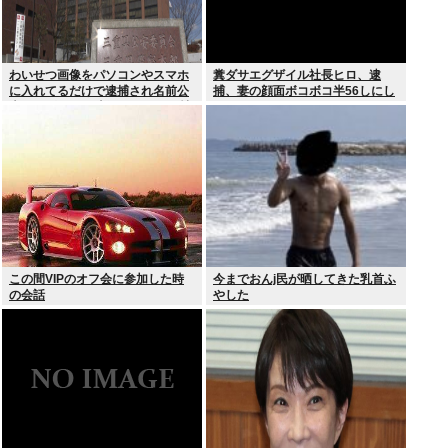
わいせつ画像をパソコンやスマホ
糞ダサエグザイル社長ヒロ、逮
に入れてるだけで逮捕され名前公
捕、妻の顔面ボコボコ半56しにし
表、クビになる時代 アメリカの情
た。
報機関が警察庁に情報提供
この間VIPのオフ会に参加した時
今までおんj民が晒してきた乳首ふ
の会話
やした