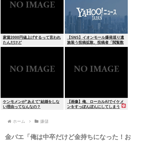
家賃2000円値上げするって言われ
【SNS】イオンモール爆発巡り遺
たんだけど
族装う投稿拡散、投稿者「閲覧数
稼ぎや承認欲求止まらなくなっ
た」
ケンモメンが"あえて"結婚をしな
【画像】俺、ローカルAIでイケメ
い理由ってなんなの？
ンをすっぽんぽんにしてしまう
www
ホーム
嫌儲
金バエ「俺は中卒だけど金持ちになった！お