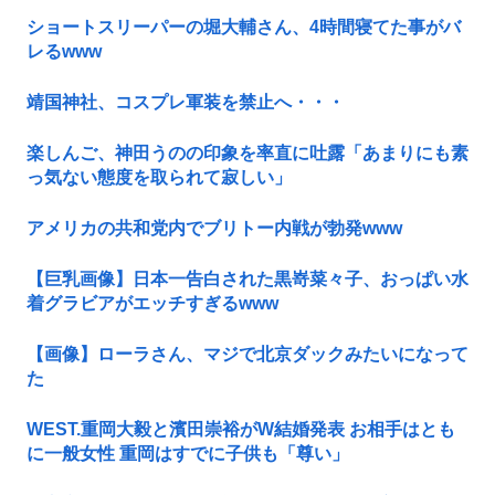
ショートスリーパーの堀大輔さん、4時間寝てた事がバ
レるwww
靖国神社、コスプレ軍装を禁止へ・・・
楽しんご、神田うのの印象を率直に吐露「あまりにも素
っ気ない態度を取られて寂しい」
アメリカの共和党内でブリトー内戦が勃発www
【巨乳画像】日本一告白された黒嵜菜々子、おっぱい水
着グラビアがエッチすぎるwww
【画像】ローラさん、マジで北京ダックみたいになって
た
WEST.重岡大毅と濱田崇裕がW結婚発表 お相手はとも
に一般女性 重岡はすでに子供も「尊い」