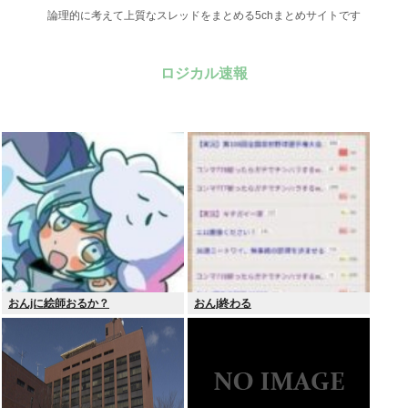
論理的に考えて上質なスレッドをまとめる5chまとめサイトです
ロジカル速報
おんjに絵師おるか？
おんj終わる