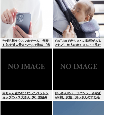
立…。やばすぎて草はえる
“サ終”相次ぐスマホゲーム、倒産
YouTubeで赤ちゃんの動画がある
も急増 過去最多ペースで推移 「当
けれど、他人の赤ちゃんって見た
たれば一攫千金」過去の時代に
いのか？
赤ちゃん産めなくなったペットシ
おっさんのハーフパンツ、否定派
ョップのメス犬さん（6）里親募
が7割。女性「おっさんのすね毛
集されてしまうwww
なんて見たくないじゃないですか
w」