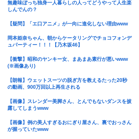
無趣味ぼっち独身一人暮らしの人ってどうやって人生楽
しんでんの？
【疑問】「エ口アニメ」が一向に進化しない理由www
岡本姫奈ちゃん、朝からケータリングでチョコフォンデ
ュパーティー！！！【乃木坂46】
【衝撃】昭和のヤンキー女、まあまあ素行が悪いwww
(※画像あり)
【朗報】ウェットスーツの脱ぎ方を教えるたった20秒
の動画、900万回以上再生される
【画像】スレンダー美脚さん、とんでもないダンスを披
露してしまうwww
【画像】例の美人すぎるおにぎり屋さん、裏でおっさん
が握っていたwww