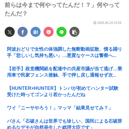
前らは今まで何やってたんだ！？」何やって
たんだ？
2025.05.24 23:55
阿波おどりで女性の体強調した無断動画拡散、憤る踊り
手「悲しいし気持ち悪い」…悪質なケースは警察へ...
【岩手】政党機関紙を配達中の共産市議が当て逃げ…乗
用車で民家フェンス接触、手で押し戻し通報せず次...
【HUNTER×HUNTER】トンパが初めてハンター試験
受けた時ってゴンより若かったんだね
ワイ「ニーサやろう！」マッマ「結果見せてみ？」
パさん「石破さんは世界でも珍しい、国民による石破辞
めるなデモが自然発生した総理大臣です」