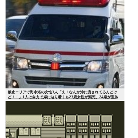
禁止エリアで海水浴の女性3人「え！なんか沖に流されてるんどけ
ど！！」1人は自力で岸に辿り着くも23歳女性が溺死、24歳が重体