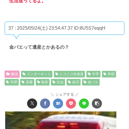
生活送ってるよ。
37 : 2025/05/24(土) 23:54:47.37
ID:8U5S7eqqH
金バエって遺産とかあるの？
嫌儲
インターネット
ニコニコ生放送
中卒
学校
学歴
富豪
格差
社会
経済
金バエ
シェアする