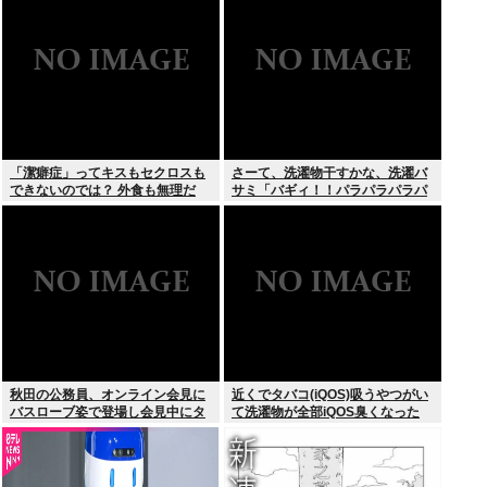
「潔癖症」ってキスもセクロスも
さーて、洗濯物干すかな、洗濯バ
できないのでは？ 外食も無理だ
サミ「バギィ！！パラパラパラパ
ろ。
ラ」
秋田の公務員、オンライン会見に
近くでタバコ(iQOS)吸うやつがい
バスローブ姿で登場し会見中にタ
て洗濯物が全部iQOS臭くなった
バコを吸う←あのさあ！