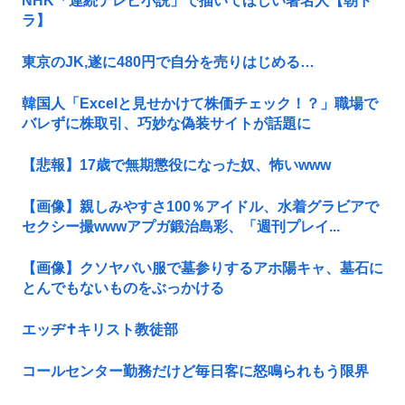
NHK「連続テレビ小説」で描いてほしい著名人【朝ド
ラ】
東京のJK,遂に480円で自分を売りはじめる…
韓国人「Excelと見せかけて株価チェック！？」職場で
バレずに株取引、巧妙な偽装サイトが話題に
【悲報】17歳で無期懲役になった奴、怖いwww
【画像】親しみやすさ100％アイドル、水着グラビアで
セクシー撮wwwアプガ鍛治島彩、「週刊プレイ...
【画像】クソヤバい服で墓参りするアホ陽キャ、墓石に
とんでもないものをぶっかける
エッヂ✝️キリスト教徒部
コールセンター勤務だけど毎日客に怒鳴られもう限界