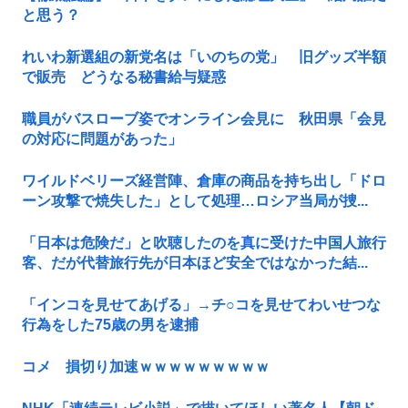
と思う？
れいわ新選組の新党名は「いのちの党」 旧グッズ半額
で販売 どうなる秘書給与疑惑
職員がバスローブ姿でオンライン会見に 秋田県「会見
の対応に問題があった」
ワイルドベリーズ経営陣、倉庫の商品を持ち出し「ドロ
ーン攻撃で焼失した」として処理…ロシア当局が捜...
「日本は危険だ」と吹聴したのを真に受けた中国人旅行
客、だが代替旅行先が日本ほど安全ではなかった結...
「インコを見せてあげる」→チ○コを見せてわいせつな
行為をした75歳の男を逮捕
コメ 損切り加速ｗｗｗｗｗｗｗｗｗ