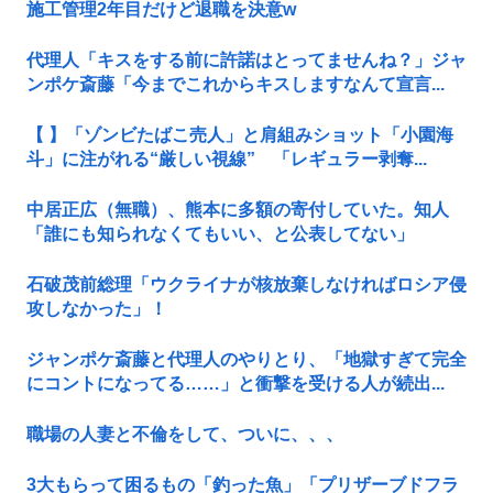
施工管理2年目だけど退職を決意w
代理人「キスをする前に許諾はとってませんね？」ジャ
ンポケ斎藤「今までこれからキスしますなんて宣言...
【 】「ゾンビたばこ売人」と肩組みショット「小園海
斗」に注がれる“厳しい視線” 「レギュラー剥奪...
中居正広（無職）、熊本に多額の寄付していた。知人
「誰にも知られなくてもいい、と公表してない」
石破茂前総理「ウクライナが核放棄しなければロシア侵
攻しなかった」！
ジャンポケ斎藤と代理人のやりとり、「地獄すぎて完全
にコントになってる……」と衝撃を受ける人が続出...
職場の人妻と不倫をして、ついに、、、
3大もらって困るもの「釣った魚」「プリザーブドフラ