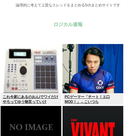
論理的に考えて上質なスレッドをまとめる5chまとめサイトです
ロジカル速報
これ今家にあるのおんjでワイだけ
PCゲーマー「チート！エ口
やろってゆう物言っていけ
MOD！」←こいつら