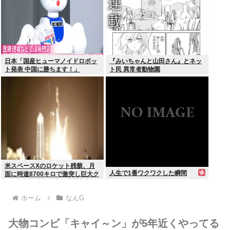
日本「国産ヒューマノイドロボッ
『みいちゃんと山田さん』とネッ
ト発表 中国に勝ちます！」
ト民 異常者動物園
youtubeで1万いいね
米スペースXのロケット残骸、月
人生で1番ワクワクした瞬間
面に時速8700キロで激突し巨大ク
レーター形成か…専門家「宇宙ご
み処分に無頓着」
ホーム
なんG
大物コンビ「キャイ～ン」が5年近くやってる