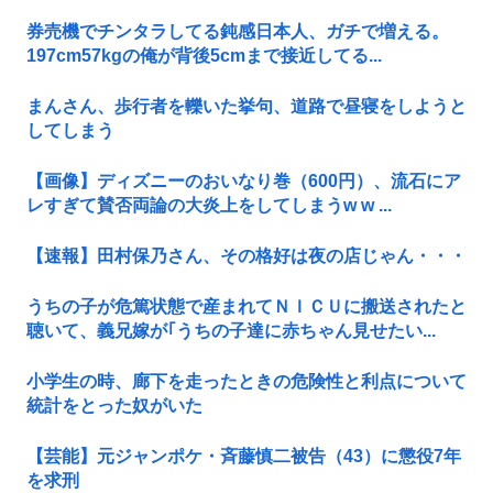
券売機でチンタラしてる鈍感日本人、ガチで増える。
197cm57kgの俺が背後5cmまで接近してる...
まんさん、歩行者を轢いた挙句、道路で昼寝をしようと
してしまう
【画像】ディズニーのおいなり巻（600円）、流石にア
レすぎて賛否両論の大炎上をしてしまうw w ...
【速報】田村保乃さん、その格好は夜の店じゃん・・・
うちの子が危篤状態で産まれてＮＩＣＵに搬送されたと
聴いて、義兄嫁が｢うちの子達に赤ちゃん見せたい...
小学生の時、廊下を走ったときの危険性と利点について
統計をとった奴がいた
【芸能】元ジャンポケ・斉藤慎二被告（43）に懲役7年
を求刑