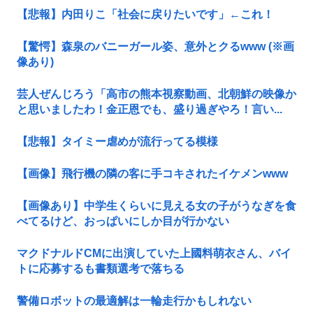
【悲報】内田りこ「社会に戻りたいです」←これ！
【驚愕】森泉のバニーガール姿、意外とクるwww (※画
像あり)
芸人ぜんじろう「高市の熊本視察動画、北朝鮮の映像か
と思いましたわ！金正恩でも、盛り過ぎやろ！言い...
【悲報】タイミー虐めが流行ってる模様
【画像】飛行機の隣の客に手コキされたイケメンwww
【画像あり】中学生くらいに見える女の子がうなぎを食
べてるけど、おっぱいにしか目が行かない
マクドナルドCMに出演していた上國料萌衣さん、バイ
トに応募するも書類選考で落ちる
警備ロボットの最適解は一輪走行かもしれない