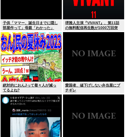
子供「ママー、誕生日までに隠し
堺雅人主演『VIVANT』、第11話
部屋作って」母親「わかった」
の無料配信再生数が1000万回突
破！ TVerお気に入り登録者数は
300万超えでTBS連ドラ歴代トッ
プ
絶対的におんJって着々人が減っ
愛国者、値下げしない弁当屋にブ
てるよね?
チギレ