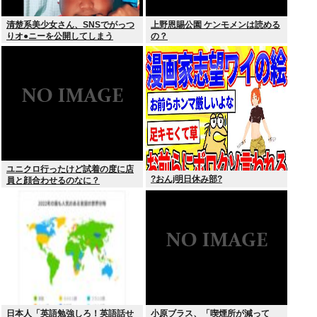
清楚系美少女さん、SNSでがっつ
上野恩賜公園 ケンモメンは読める
りオ●ニーを公開してしまう
の？
ユニクロ行ったけど試着の度に店
?おんj明日休み部?
員と顔合わせるのなに？
日本人「英語勉強しろ！英語話せ
小原ブラス、「喫煙所が減って