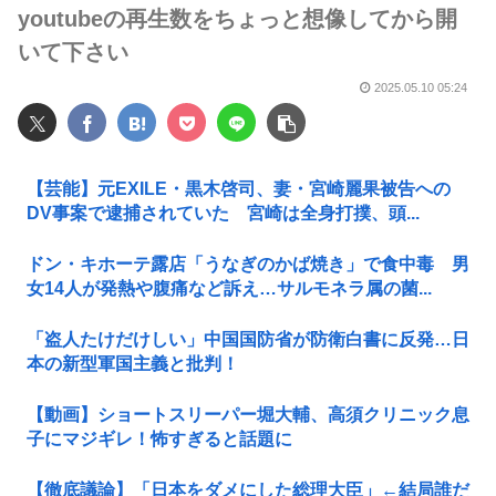
youtubeの再生数をちょっと想像してから開
いて下さい
2025.05.10 05:24
【芸能】元EXILE・黒木啓司、妻・宮崎麗果被告への
DV事案で逮捕されていた 宮崎は全身打撲、頭...
ドン・キホーテ露店「うなぎのかば焼き」で食中毒 男
女14人が発熱や腹痛など訴え…サルモネラ属の菌...
「盗人たけだけしい」中国国防省が防衛白書に反発…日
本の新型軍国主義と批判！
【動画】ショートスリーパー堀大輔、高須クリニック息
子にマジギレ！怖すぎると話題に
【徹底議論】「日本をダメにした総理大臣」←結局誰だ