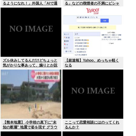
るようになれ！」外国人「AIで通
る」などの喫煙者の不満にピシャ
訳アプリ使えばいいじゃん」
リ 「じゃあやめれば？タバコなん
て家でだけ吸ってればいい」
ズル休みしてるんだけどちょっと
【超速報】Yahoo、めっちゃ軽く
気がかりな事あって、煽りとか説
なる
教とか抜きに客観的意見くれる人
だけきてくれ
【熊本地震】 小学校の真下に"未
ここって恋愛相談にはのってくれ
知の断層" 地震で姿を現す グラウ
るんか？
ンドに地割れ校舎に亀裂 八代市