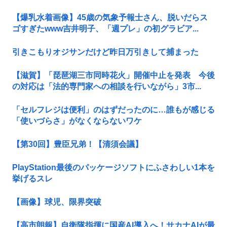
【爆乳水着画像】45歳の気象予報士さん、脱いだらス
ゴすぎたwww吉井明子、「週プレ」の初グラビア...
引きこもりオジサンだけど昨日万引きして捕まった
【滋賀】「琵琶湖三市同時花火」開催中止を発表 今後
の対応は「法的専門家への相談を行いながら」3市...
「セルフレジは便利」のはずだったのに…誰もが感じる
「使いづらさ」がなくならないワケ
【第30回】豊臣兄弟！【清須会議】
PlayStation最後のパッケージソフトにふさわしい1本を
挙げるスレ
【画像】球児、限界突破
【高市朗報】自衛隊指揮に国産AI導入へ！サカナAIが最