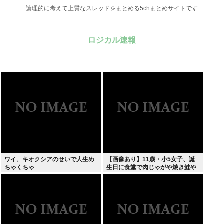
論理的に考えて上質なスレッドをまとめる5chまとめサイトです
ロジカル速報
ワイ、キオクシアのせいで人生め
【画像あり】11歳・小5女子、誕
ちゃくちゃ
生日に食堂で肉じゃがや焼き鮭や
玉子焼きなど一品料理をオジサン
みたいに食べる