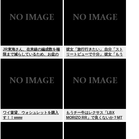
JR東海さん、在来線の編成数を極
彼女「旅行行きたい」 自分「スト
限まで減らしているため、お盆の
リートビューで十分」 彼女「もう
この時間帯でも立ち客が出てしま
いい （ドドンガドン」 これ俺が悪
う
いの？
ワイ賃貸、ウォシュレットを購入
もうチー牛はレクサス「LBX
す！！www
MORIZO RR」で良くないか？MT
ありのコンパクトAWD.そんな高
くないし株のあがりで買えるぞ