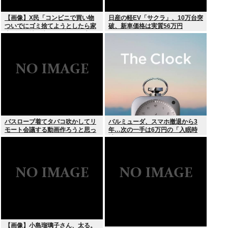
【画像】X民「コンビニで買い物
日産の軽EV「サクラ」、10万台突
ついでにゴミ捨てようとしたら家
破、新車価格は実質56万円
庭ゴミの持ち込みはダメって言わ
れた」
バスローブ着てタバコ吹かしてリ
バルミューダ、スマホ撤退から3
モート会議する動画作ろうと思っ
年…次の一手は6万円の「入眠時
てるんだが
計」
【画像】小島瑠璃子さん、太る。