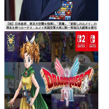
【祝】日本政府、東京大空襲を指揮し「悪魔」「皆殺しのルメイ」の
渾名を持つカーチス・ルメイ米国空軍大将に勲一等旭日大綬章を授与