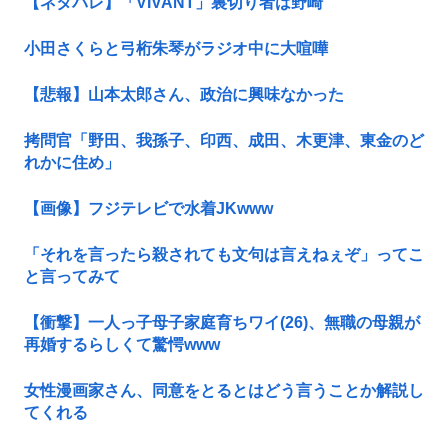
【ネタバレ】「VIVANT」裏切り者は野崎
小田さくらと弓桁朱琴がラジオ中に大喧嘩
【悲報】山本太郎さん、政治に興味なかった
拷問官「野田、我孫子、印西、成田、木更津、東金のど
れかに住め」
【画像】フジテレビで水着JKwww
「それを言ったら殺されても文句は言えねぇぞ」ってこ
と言ってみて
【衝撃】一人っ子母子家庭育ちワイ(26)、無職の母親が
再婚するらしくて驚愕www
女性漫画家さん、同意をとるとはどう言うことか解説し
てくれる