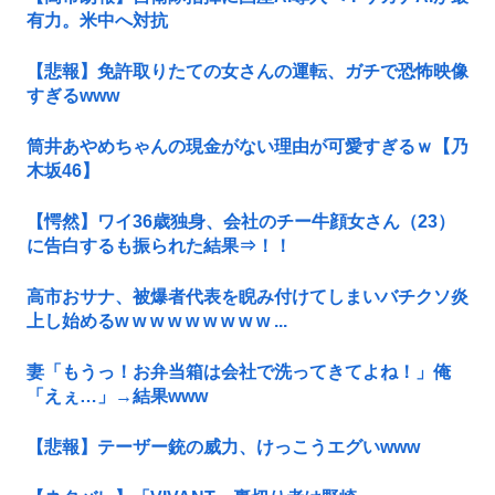
有力。米中へ対抗
【悲報】免許取りたての女さんの運転、ガチで恐怖映像
すぎるwww
筒井あやめちゃんの現金がない理由が可愛すぎるｗ【乃
木坂46】
【愕然】ワイ36歳独身、会社のチー牛顔女さん（23）
に告白するも振られた結果⇒！！
高市おサナ、被爆者代表を睨み付けてしまいバチクソ炎
上し始めるw w w w w w w w w ...
妻「もうっ！お弁当箱は会社で洗ってきてよね！」俺
「えぇ…」→結果www
【悲報】テーザー銃の威力、けっこうエグいwww