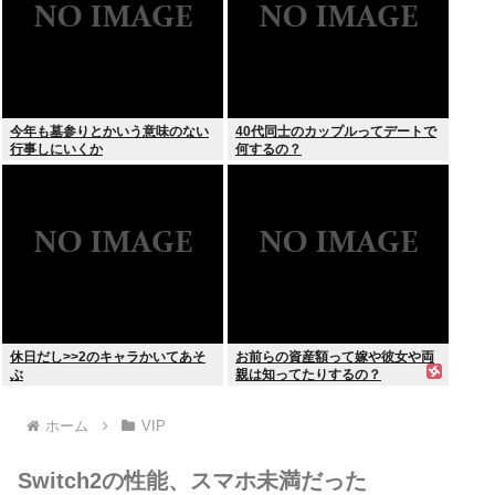
今年も墓参りとかいう意味のない
40代同士のカップルってデートで
行事しにいくか
何するの？
休日だし>>2のキャラかいてあそ
お前らの資産額って嫁や彼女や両
ぶ
親は知ってたりするの？
ホーム
VIP
Switch2の性能、スマホ未満だった