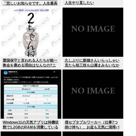
人生やり直したい
「悲しいお知らせです。人生最高
体重更新しました！デニムがきつ
いw」
愛国保守と言われる人たちが統一
久しぶりに新婚さんいらっしゃい
教会を褒める理由はなんなの?ニ
見たら桂三枝も山瀬まみもいなか
ュー速愛国保守は統一教会褒めて
った
る人が多い
Windows11の天気アプリは待機状
僕セプタプルワーカー（仕事7つ
態で1.2GBのRAMを消費している
掛け持ち）、お盆も元気に清掃バ
ことが判明www
イト！