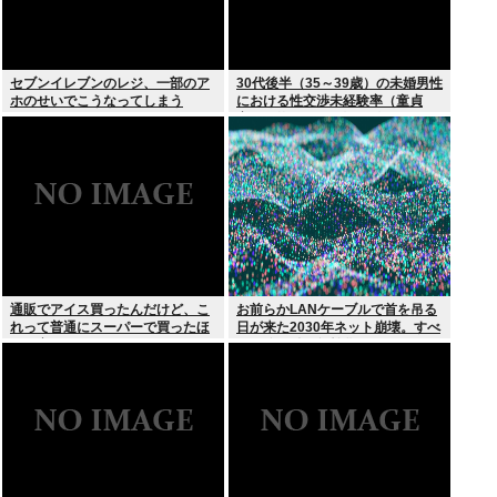
セブンイレブンのレジ、一部のア
30代後半（35～39歳）の未婚男性
ホのせいでこうなってしまう
における性交渉未経験率（童貞
率）が約26%（4人に1人）
通販でアイス買ったんだけど、こ
お前らかLANケーブルで首を吊る
れって普通にスーパーで買ったほ
日が来た2030年ネット崩壊。すべ
うが安くないか？
ての公開鍵を無効化するQデイ。
野良AI