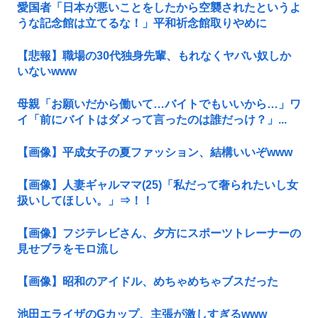
愛国者「日本が悪いことをしたから空襲されたというよ
うな記念館は立てるな！」平和祈念館取りやめに
【悲報】職場の30代独身先輩、もれなくヤバい奴しか
いないwww
母親「お願いだから働いて…バイトでもいいから…」ワ
イ「前にバイトはダメって言ったのは誰だっけ？」...
【画像】平成女子の夏ファッション、結構いいぞwww
【画像】人妻ギャルママ(25)「私だって奢られたいし女
扱いしてほしい。」⇒！！
【画像】フジテレビさん、夕方にスポーツトレーナーの
見せブラをモロ流し
【画像】昭和のアイドル、めちゃめちゃブスだった
池田エライザのGカップ、主張が激しすぎるwww