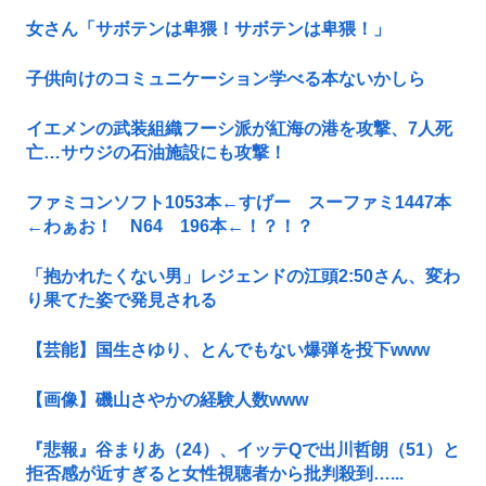
女さん「サボテンは卑猥！サボテンは卑猥！」
子供向けのコミュニケーション学べる本ないかしら
イエメンの武装組織フーシ派が紅海の港を攻撃、7人死
亡…サウジの石油施設にも攻撃！
ファミコンソフト1053本←すげー スーファミ1447本
←わぁお！ N64 196本←！？！？
「抱かれたくない男」レジェンドの江頭2:50さん、変わ
り果てた姿で発見される
【芸能】国生さゆり、とんでもない爆弾を投下www
【画像】磯山さやかの経験人数www
『悲報』谷まりあ（24）、イッテQで出川哲朗（51）と
拒否感が近すぎると女性視聴者から批判殺到…...