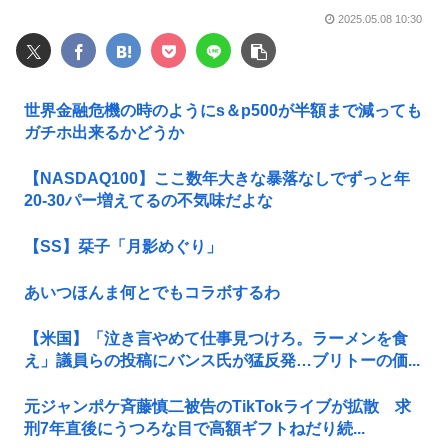
2025.05.08 10:30
世界金融危機の時のようにs＆p500が半額まで減っても
ガチホ出来るかどうか
【NASDAQ100】ここ数年大きな暴落なしでずっと年
20-30パー増えてるの不気味だよな
【SS】栞子「月影めぐり」
あいつほんま何とでもコラボするわ
【米国】「泣き言やめて仕事見つけろ。ラーメンを食
え」議員らの投稿にバンス氏が猛反発…ブリトーの価...
元ジャンポケ斉藤慎二被告のTikTokライブが拡散 求
刑7年直後にうつろな目で高額ギフトねだり続...