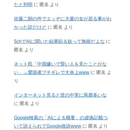
たと判明
に
匿名
より
佐藤二朗の件でエッヂに大量の女が居る事がわ
かった訳だけど
に
匿名
より
5chでAIに聞いた結果貼る奴って無能だよな
に
匿名
より
ネット民「中国嫌いで賢い人を見たことがな
い」→愛国者ブチギレで大炎上www
に
匿名
よ
り
インターネット見ると世の中実に馬鹿多いな
に
匿名
より
Google検索の「AIによる概要」の虚偽記載つ
いて訴えられてGoogle敗訴www
に
匿名
より