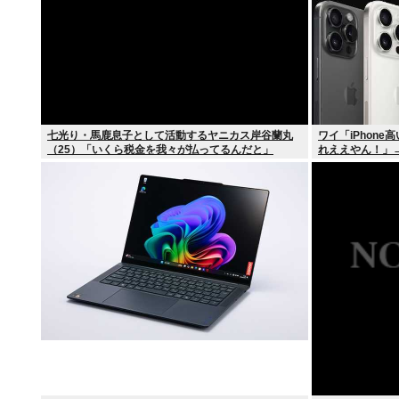
七光り・馬鹿息子として活動するヤニカス岸谷蘭丸
ワイ「iPhone
（25）「いくら税金を我々が払ってるんだと」
れええやん！」→