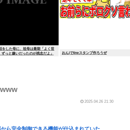
世話をした母に、祖母は最期「よく世
おんjでlineスタンプ作ろうぜ
。ずっと嫌いだったのが残念だよ」
www
2025.04.26 21:30
部から完全制御できる機能が仕込まれていた