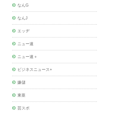
なんG
なんJ
エッヂ
ニュー速
ニュー速＋
ビジネスニュース+
嫌儲
東亜
芸スポ