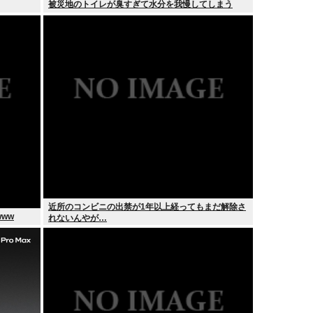
被災地のトイレが臭すぎて水分を我慢してしまう
近所のコンビニの出禁が1年以上経ってもまだ解除さ
ww
れないんやが…