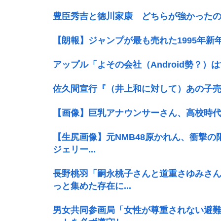
豊臣秀吉と徳川家康 どちらが強かった
【朗報】ジャンプが最も売れた1995年新
アップル「よその会社（Android勢？）
佐久間宣行『（井上和に対して）あの子
【画像】巨乳アナウンサーさん、高校時
【生尻画像】元NMB48原かれん、衝撃の
ジェリー...
長野桃羽「嗣永桃子さんと道重さゆみさ
っと集めた存在に...
男女共同参画局「女性が尊重されない避