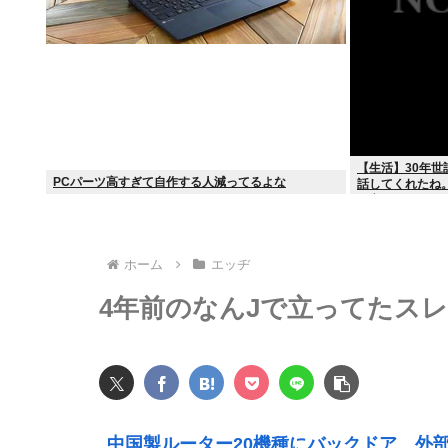
【生活】30年
PCパーツ高すぎて自作する人減ってるよな
話してくれたね
と言って死んだ
ホーム
エッヂ
4年前のなんJで立ってたスレ
中国製ルーター20機種にバックドア 外