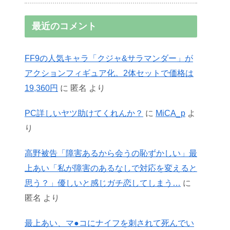
最近のコメント
FF9の人気キャラ「クジャ&サラマンダー」が
アクションフィギュア化。2体セットで価格は
19,360円
に
匿名
より
PC詳しいヤツ助けてくれんか？
に
MiCA_p
よ
り
高野被告「障害あるから会うの恥ずかしい」最
上あい「私が障害のあるなしで対応を変えると
思う？」優しいと感じガチ恋してしまう…
に
匿名
より
最上あい、マ●コにナイフを刺されて死んでい