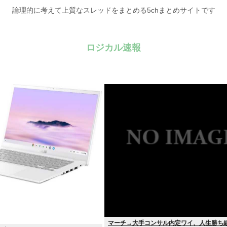
論理的に考えて上質なスレッドをまとめる5chまとめサイトです
ロジカル速報
マーチ→大手コンサル内定ワイ、人生勝ち