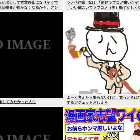
船がポカして営業停止になりそうで
ラノベ作家（52）「新作ラブコメ書いたぞ
生活物資が届かなくなるかも。アシ
「いい歳こいてラブコメ（笑）恥ずかしく
ものがねえ
の？」
よーく考えたら要らないけど、買うときは
で旅してみたかった人生
するガジェットおしえろ