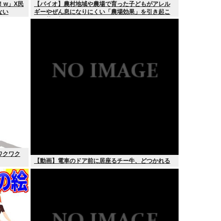
！w」X民
【バイオ】農村地域や農場で育った子どもがアレル
ない
ギーやぜん息になりにくい「農場効果」を引き起こ
す細菌が判明
ワクワク
【動画】電車のドア前に居座るチー牛、どつかれる