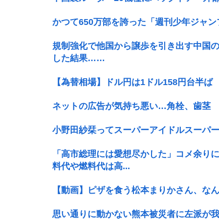
かつて650万部を誇った「週刊少年ジャン
規制強化で他国から譲歩を引き出す中国
した結果……
【為替相場】ドル円は1ドル158円台半
ネットの広告が気持ち悪い…角栓、歯茎
小野田紗栞ってスーパーアイドルスーパ
「高市総理には愛想尽かした」コメ余り
料代や燃料代は高...
【動画】ピザを食う松本まりかさん、な
思い通りに動かない熊本被災者に左派が