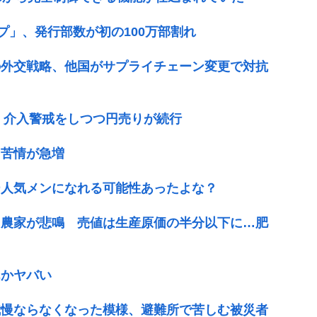
プ」、発行部数が初の100万部割れ
の外交戦略、他国がサプライチェーン変更で対抗
ば 介入警戒をしつつ円売りが続行
 苦情が急増
ー人気メンになれる可能性あったよな？
に農家が悲鳴 売値は生産原価の半分以下に…肥
んかヤバい
我慢ならなくなった模様、避難所で苦しむ被災者