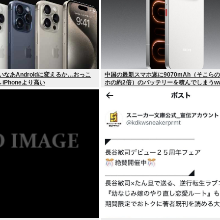
高いなあAndroidに変えるか…おっこ
中国の最新スマホ遂に9070mAh（そこら
iPhoneより高い
ホの約2倍）のバッテリーを積んでしまうw