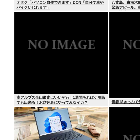
オタク「パソコン自作できます」DQN「自分で車や
八丈島、東海汽
バイクいじれます」
緊急アピール。
タバ以外に食う
南アルプス全山縦走はいいぞぉ！1週間あればケモ民
青春18きっぷ
でも出来る！お盆休みにやってみなイカ？