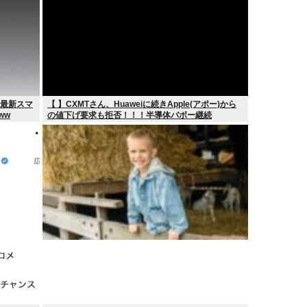
の最新スマ
【 】CXMTさん、Huaweiに続きApple(アポー)から
ww
の値下げ要求も拒否！！！半導体バボー継続
へ！！！