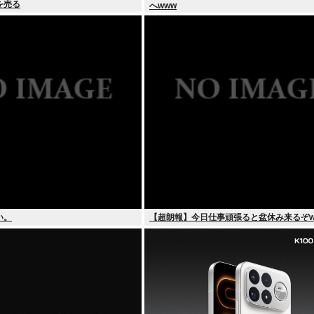
を売る
へwww
い。
【超朗報】今日仕事頑張ると盆休み来るぞw