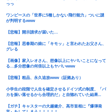
っっ
ワンピースの「世界に5種しかない飛行能力」ついに謎
が判明するwww
【悲報】開示請求が届いた…
【悲報】思春期の娘に「キモッ」と言われたお父さん、
グレる
【画像】家入レオさん、想像以上にヤバいことになって
る…多分想像の何倍以上もヤバいwww
【悲報】粗品、永久追放www（証拠あり）
小学生の段階で人生を確定させるドイツ式の制度、「バ
カを振い落せるから合理的だ」と自惚れていた結果...
【ガチ】キャスターの大越健介、高市首相に『爆弾発
言』をしてしまう！！！！！