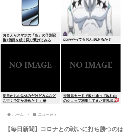
おまえらスマホの「あ」の予測変
pixivやってるおんj民おるか？
換1個目を続く限り繋げてみろ
www
明日からお盆休みだけどみんなど
交通系カードで改札通って改札内
こ行く予定か決めた？ ‍♂ ☀
のショップ利用してまた改札出よ
うとしたら出られなくてワロタ
ホーム
ニュー速＋
【毎日新聞】コロナとの戦いに打ち勝つのは