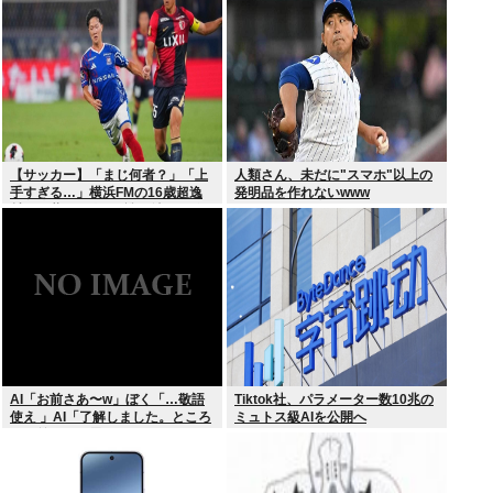
【サッカー】「まじ何者？」「上
人類さん、未だに"スマホ"以上の
手すぎる…」横浜FMの16歳超逸
発明品を作れないwww
材が開幕Jデビュー戦で魅せた”衝
撃プレー”にSNS騒然！「すごい
才能」
AI「お前さあ〜w」ぼく「…敬語
Tiktok社、パラメーター数10兆の
使え 」AI「了解しました。ところ
ミュトス級AIを公開へ
でお前はどう思いますか？」 これ