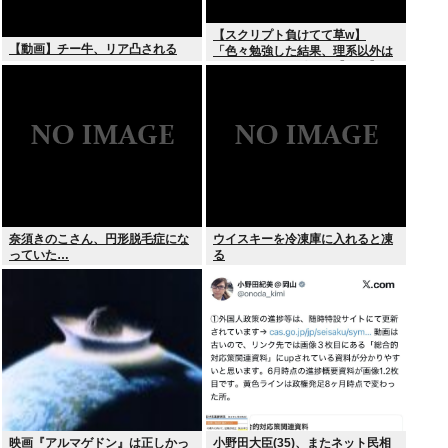
【スクリプト負けてて草w】
【動画】チー牛、リア凸される
「色々勉強した結果、理系以外は
エラー品だと気付いた【ガチ】」
について、もっと具体的に話そう
か
奈須きのこさん、円形脱毛症にな
ウイスキーを冷凍庫に入れると凍
っていた…
る
映画『アルマゲドン』は正しかっ
小野田大臣(35)、またネット民相