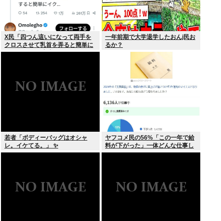
X民「四つん這いになって両手を
一年前期で大学退学したおんj民お
クロスさせて乳首を弄ると簡単に
るか？
イケる」 これ出来ないヤツはゲイ
若者「ボディーバッグはオシャ
ヤフコメ民の56%「この一年で給
レ。イケてる。」 ✨
料が下がった」一体どんな仕事し
てんだよこいつら！？