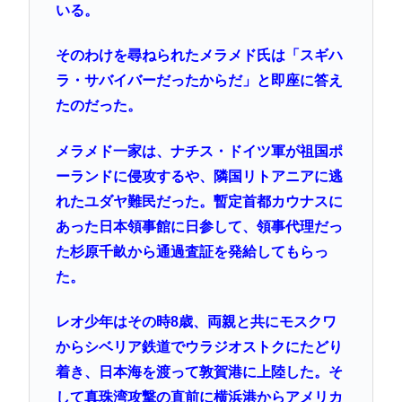
いる。
そのわけを尋ねられたメラメド氏は「スギハ
ラ・サバイバーだったからだ」と即座に答え
たのだった。
メラメド一家は、ナチス・ドイツ軍が祖国ポ
ーランドに侵攻するや、隣国リトアニアに逃
れたユダヤ難民だった。暫定首都カウナスに
あった日本領事館に日参して、領事代理だっ
た杉原千畝から通過査証を発給してもらっ
た。
レオ少年はその時8歳、両親と共にモスクワ
からシベリア鉄道でウラジオストクにたどり
着き、日本海を渡って敦賀港に上陸した。そ
して真珠湾攻撃の直前に横浜港からアメリカ