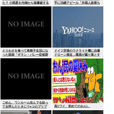
た？ 小惑星を内側から核爆破する
手に功績アピール「外国人政策ち
地球防衛策
ゃんとやってます」www
とりわさを食べて車椅子生活にな
ドイツ空港のウクライナ機に自爆
った医師「ギラン・バレー症候群
ドローン接近→職員が蹴り落とす
になって本当に絶望。死んだ方が
→偶然起爆装置が壊れセーフ
良かったと思った」
ごめん、ワンルーム住んでる奴っ
高1ワイ、初めてのおんj。
て女呼んだときにウ●コのブリブ
リ音どうしてんの？？