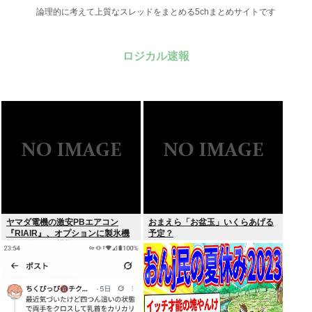
論理的に考えて上質なスレッドをまとめる5chまとめサイトです
ロジカル速報
ヤマダ電機の激安PBエアコン
おまえら「お盆玉」いくらあげる
『RIAIR』、オプションに製氷機
予定？
能も付いてた模様www