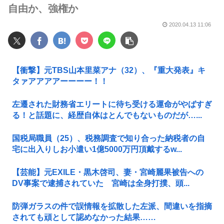
自由か、強権か
2020.04.13 11:06
【衝撃】元TBS山本里菜アナ（32）、『重大発表』キ
タァアアアアーーーー！！
左遷された財務省エリートに待ち受ける運命がやばすぎ
る！と話題に、経歴自体はとんでもないものだが…...
国税局職員（25）、税務調査で知り合った納税者の自
宅に出入りしお小遣い1億5000万円頂戴するw...
【芸能】元EXILE・黒木啓司、妻・宮崎麗果被告への
DV事案で逮捕されていた 宮崎は全身打撲、頭...
防弾ガラスの件で誤情報を拡散した左派、間違いを指摘
されても頑として認めなかった結果……