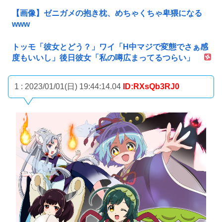
【画像】ゼニガメの抱き枕、めちゃくちゃ卑猥になる
www
トッモ「彼女とどう？」ワイ「H中マジで変態でさぁ感
度もいいし」後日彼女「私の噂広まってるつらい」
1 : 2023/01/01(日) 19:44:14.04
ID:RXsQb3RJ0