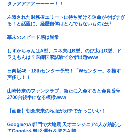
タァアアアアーーーー！！
左遷された財務省エリートに待ち受ける運命がやばすぎ
る！と話題に、経歴自体はとんでもないものだが…...
幕末のスピード感は異常
しずかちゃんはA型、スネ夫はB型、のび太はO型、ド
ラえもんは？医師国家試験で必ず出題www
日向坂46・18thセンター予想！「Wセンター」を推す
声多し！！
山崎怜奈のファンクラブ、新たに入会すると会員番号
3700台後半になる模様www
【画像】朝倉未来の私服がガチでかっこいい！
GoogleのAI部門で大地震 天才エンジニア4人が結託し
てGoogleを離脱 遅れを取るAI競...