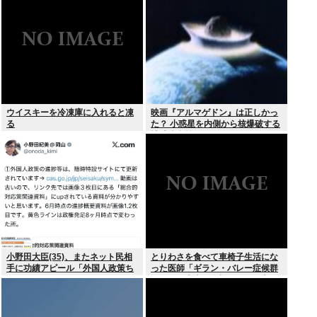
について、もっと具体的に話そう
か
ウイスキーを冷凍庫に入れると凍
映画『アルマゲドン』は正しかっ
る
た？ 小惑星を内側から核爆破する
地球防衛策
小野田大臣(35)、またネット民相
とりわさを食べて車椅子生活にな
手に功績アピール「外国人政策ち
った医師「ギラン・バレー症候群
ゃんとやってます」www
になって本当に絶望。死んだ方が
良かったと思った」