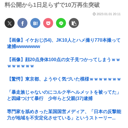
料公開から1日足らずで10万再生突破
2023.01.01 20:11
【画像】イケおじ(54)、JK10人とハメ撮り770本撮って
逮捕wwwwwww
【画像】顔20点身体100点の女子見つかってしまうｗｗ
ｗｗｗｗｗｗ
【驚愕】東京都、ようやく気づいた模様ｗｗｗｗｗｗｗ
「暴走族じゃないのにコルク半ヘルメットを被ってた」
と因縁つけて暴行 少年らと父親(37)逮捕
専門家を舐めきった某国国営メディア、「日本の反撃能
力が地域を不安定化させている」というストーリー...