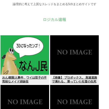
論理的に考えて上質なスレッドをまとめる5chまとめサイトです
ロジカル速報
おんj館殺人事件、ワイは双子の不
【画像】 プロボックス。 高速道路
気味なメイド姉妹役
で潰れる。 乗っていた社畜の生死
不明