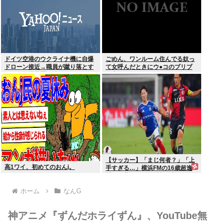
ドイツ空港のウクライナ機に自爆
ごめん、ワンルーム住んでる奴っ
ドローン接近→職員が蹴り落とす
て女呼んだときにウ●コのブリブ
→偶然起爆装置が壊れセーフ
リ音どうしてんの？？
【サッカー】「まじ何者？」「上
高1ワイ、初めてのおんj。
手すぎる…」横浜FMの16歳超逸
材が開幕Jデビュー戦で魅せた”衝
撃プレー”にSNS騒然！「すごい
ホーム
なんG
才能」
神アニメ『ずんだホライずん』、YouTube無