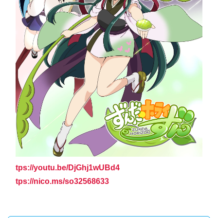
tps://youtu.be/DjGhj1wUBd4
tps://nico.ms/so32568633