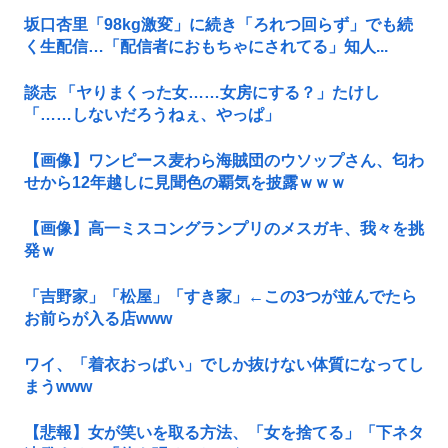
坂口杏里「98kg激変」に続き「ろれつ回らず」でも続
く生配信…「配信者におもちゃにされてる」知人...
談志 「ヤりまくった女……女房にする？」たけし
「……しないだろうねぇ、やっぱ」
【画像】ワンピース麦わら海賊団のウソップさん、匂わ
せから12年越しに見聞色の覇気を披露ｗｗｗ
【画像】高一ミスコングランプリのメスガキ、我々を挑
発ｗ
「吉野家」「松屋」「すき家」←この3つが並んでたら
お前らが入る店www
ワイ、「着衣おっばい」でしか抜けない体質になってし
まうwww
【悲報】女が笑いを取る方法、「女を捨てる」「下ネタ