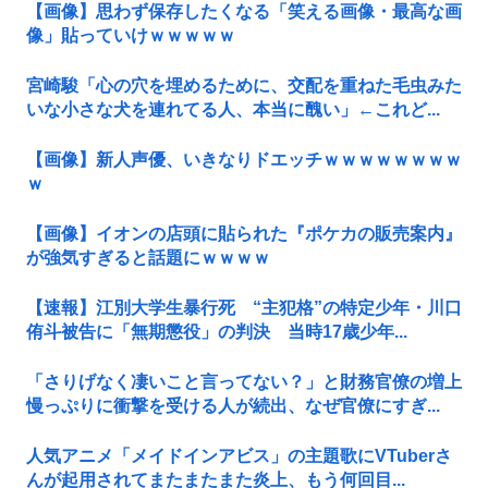
【画像】思わず保存したくなる「笑える画像・最高な画
像」貼っていけｗｗｗｗｗ
宮崎駿「心の穴を埋めるために、交配を重ねた毛虫みた
いな小さな犬を連れてる人、本当に醜い」←これど...
【画像】新人声優、いきなりドエッチｗｗｗｗｗｗｗｗ
ｗ
【画像】イオンの店頭に貼られた『ポケカの販売案内』
が強気すぎると話題にｗｗｗｗ
【速報】江別大学生暴行死 “主犯格”の特定少年・川口
侑斗被告に「無期懲役」の判決 当時17歳少年...
「さりげなく凄いこと言ってない？」と財務官僚の増上
慢っぷりに衝撃を受ける人が続出、なぜ官僚にすぎ...
人気アニメ「メイドインアビス」の主題歌にVTuberさ
んが起用されてまたまたまた炎上、もう何回目...