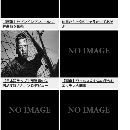
【画像】セブンイレブン、ついに
休日だし>>2のキャラかいてあそ
神商品を販売
ぶ
【日本語ラップ】舐達麻のG-
【画像】ワイちゃんお盆の子作り
PLANTSさん、ソロデビュー
エッチ大会開幕