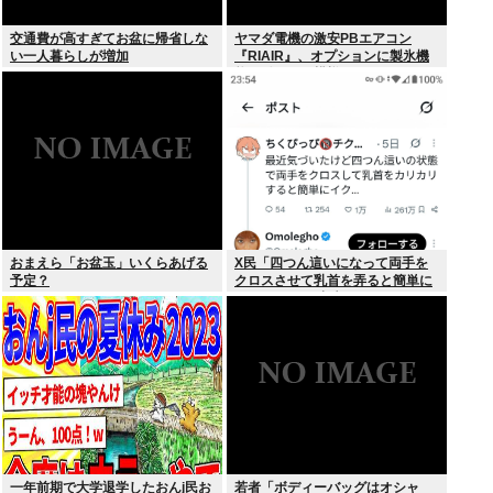
交通費が高すぎてお盆に帰省しな
ヤマダ電機の激安PBエアコン
い一人暮らしが増加
『RIAIR』、オプションに製氷機
能も付いてた模様www
おまえら「お盆玉」いくらあげる
X民「四つん這いになって両手を
予定？
クロスさせて乳首を弄ると簡単に
イケる」 これ出来ないヤツはゲイ
一年前期で大学退学したおんj民お
若者「ボディーバッグはオシャ