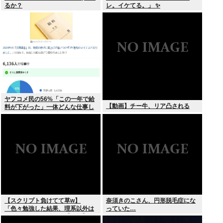
るか？
レ。イケてる。」 ✨
ヤフコメ民の56%「この一年で給
【動画】チー牛、リア凸される
料が下がった」一体どんな仕事し
てんだよこいつら！？
【スクリプト負けてて草w】
奈須きのこさん、円形脱毛症にな
「色々勉強した結果、理系以外は
っていた…
エラー品だと気付いた【ガチ】」